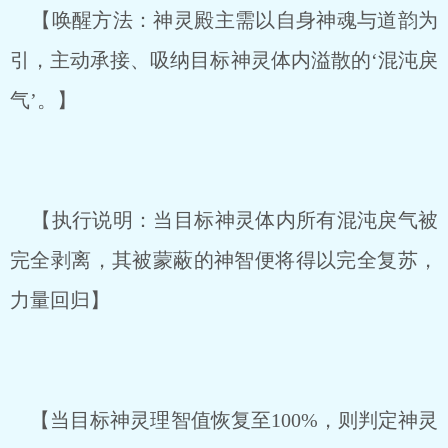
【唤醒方法：神灵殿主需以自身神魂与道韵为
引，主动承接、吸纳目标神灵体内溢散的‘混沌戾
气’。】
【执行说明：当目标神灵体内所有混沌戾气被
完全剥离，其被蒙蔽的神智便将得以完全复苏，
力量回归】
【当目标神灵理智值恢复至100%，则判定神灵