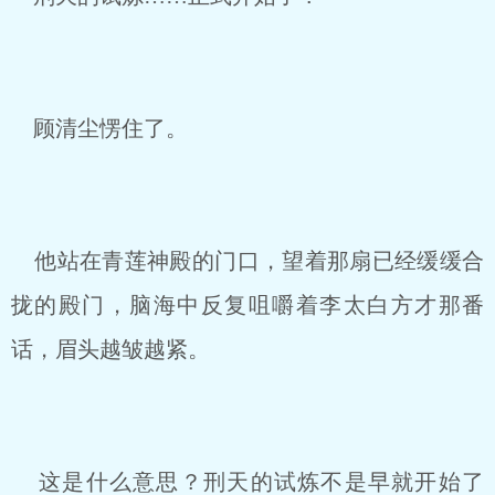
顾清尘愣住了。
他站在青莲神殿的门口，望着那扇已经缓缓合
拢的殿门，脑海中反复咀嚼着李太白方才那番
话，眉头越皱越紧。
这是什么意思？刑天的试炼不是早就开始了