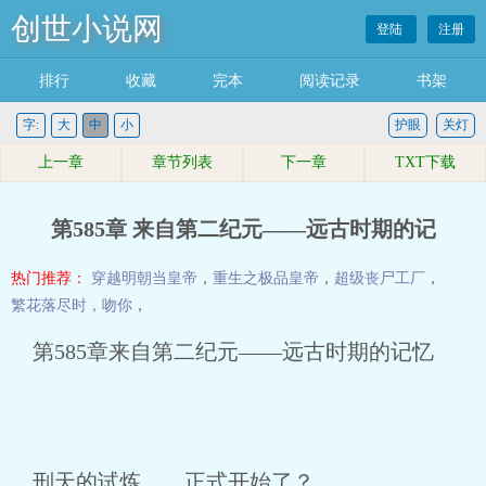
创世小说网
登陆
注册
排行
收藏
完本
阅读记录
书架
字:
大
中
小
护眼
关灯
上一章
章节列表
下一章
TXT下载
第585章 来自第二纪元——远古时期的记
热门推荐：
穿越明朝当皇帝
，
重生之极品皇帝
，
超级丧尸工厂
，
繁花落尽时，吻你
，
第585章来自第二纪元——远古时期的记忆
刑天的试炼……正式开始了？