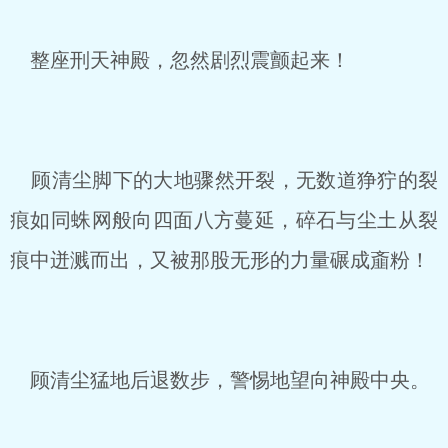
整座刑天神殿，忽然剧烈震颤起来！
顾清尘脚下的大地骤然开裂，无数道狰狞的裂
痕如同蛛网般向四面八方蔓延，碎石与尘土从裂
痕中迸溅而出，又被那股无形的力量碾成齑粉！
顾清尘猛地后退数步，警惕地望向神殿中央。