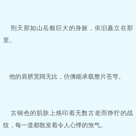
刑天那如山岳般巨大的身躯，依旧矗立在那
里。
他的肩膀宽阔无比，仿佛能承载整片苍穹。
古铜色的肌肤上烙印着无数古老而狰狞的战
纹，每一道都散发着令人心悸的煞气。