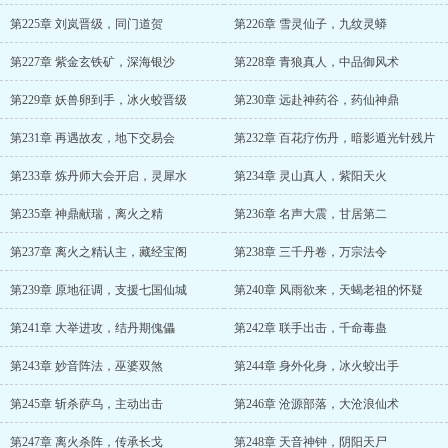
第225章 刘岚晋级，同门道贺
第226章 雪灵仙子，九纹灵蟒
第227章 紫金玄铁矿，深海银沙
第228章 青狼真人，中品御风术
第229章 妖兽卵到手，冰火蛟晋级
第230章 远赴神药谷，药仙神鼎
第231章 再遇故友，地下交易会
第232章 百花疗伤丹，暗影遁光针残片
第233章 炼丹师大会开启，灵犀水
第234章 灵山真人，紫阳天火
第235章 神鼎献瑞，离火之精
第236章 名声大震，甘居第二
第237章 离火之精认主，藏经宝阁
第238章 三千丹卷，万宗法令
第239章 原地征调，支援七国仙城
第240章 风雨欲来，天蝎老祖的怀疑
第241章 大举进攻，结丹期傀儡
第242章 联手出击，千命毒蛊
第243章 妙音阵法，巫婆双煞
第244章 身外化身，冰火蛟出手
第245章 斩杀萨乌，主动出击
第246章 沧源部落，大沧浪仙术
第247章 离火杀阵，传承长戈
第248章 天音神钟，阴阳天尸