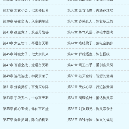
第37章 太玄小会，七国修仙界
第38章 金背飞鹰，再遇苏沐瑶
第39章 秘密交谈，入宗的希望
第40章 赤蝎真人，陈玄献玉简
第41章 改主意了，筑基丹隐秘
第42章 炼气八层，冰锥术圆满
第43章 太玄坊市，再遇富天羽
第44章 暗结梁子，紫电金鹏卵
第45章 神秘女子，七大宗到来
第46章 群雄逐鹿，陈玄晋级
第47章 百强之战，遭遇富天羽
第48章 蝎王出手，重创富天羽
第49章 连战连捷，御灵宗弟子
第50章 破灭金砖，智源的邀请
第51章 炼魂灵符，百鬼灭杀阵
第52章 天妖心草，行迹被泄漏
第53章 手段齐出，击杀富天羽
第54章 阴谋诡计，抵达御灵宗
第55章 问心宝镜，修仙百艺堂
第56章 刘岚师兄，御灵宗杂务
第57章 御兽灵园，陈玄的机遇
第58章 通过考验，陈玄的规划