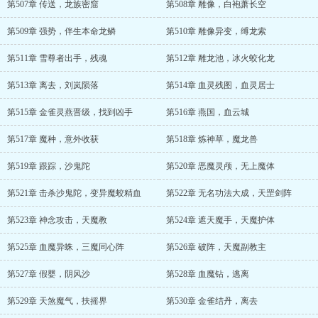
第507章 传送，龙族密窟
第508章 雕像，白袍萧长空
第509章 强势，伴生本命龙鳞
第510章 雕像异变，缚龙索
第511章 雪尊者出手，残魂
第512章 雕龙池，冰火蛟化龙
第513章 离去，刘岚陨落
第514章 血灵残图，血灵居士
第515章 金雀灵燕晋级，找到凶手
第516章 燕国，血云城
第517章 魔种，意外收获
第518章 炼神草，魔龙兽
第519章 跟踪，沙鬼陀
第520章 恶魔灵颅，无上魔体
第521章 击杀沙鬼陀，变异魔蛟精血
第522章 无名功法大成，天罡剑阵
第523章 神念攻击，天魔教
第524章 遮天魔手，天魔护体
第525章 血魔异蛛，三魔同心阵
第526章 破阵，天魔副教主
第527章 假婴，阴风沙
第528章 血魔钻，逃离
第529章 天煞魔气，扶摇界
第530章 金雀结丹，离去