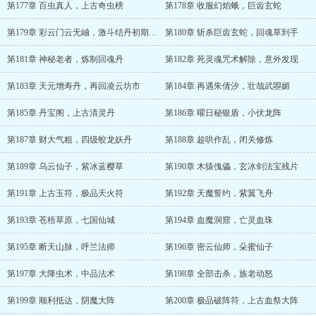
第177章 百虫真人，上古奇虫榜
第178章 收服幻焰蛾，巨齿玄蛇
第179章 彩云门云无岫，激斗结丹初期妖兽
第180章 斩杀巨齿玄蛇，回魂草到手
第181章 神秘老者，炼制回魂丹
第182章 死灵魂咒术解除，意外发现
第183章 天元增寿丹，再回凌云坊市
第184章 再遇朱倩汐，壮哉武曌媚
第185章 丹宝阁，上古清灵丹
第186章 曜日秘银盾，小伏龙阵
第187章 财大气粗，四级蛟龙妖丹
第188章 趁哄作乱，闭关修炼
第189章 乌云仙子，紫冰蓝樱草
第190章 木猿傀儡，玄冰剑法宝残片
第191章 上古玉符，极品天火符
第192章 天魔誓约，紫翼飞舟
第193章 苍梧草原，七国仙城
第194章 血魔洞窟，亡灵血珠
第195章 断天山脉，呼兰法师
第196章 密云仙师，朵蜜仙子
第197章 大降虫术，中品法术
第198章 全部击杀，族老动怒
第199章 顺利抵达，阴魔大阵
第200章 极品破阵符，上古血祭大阵