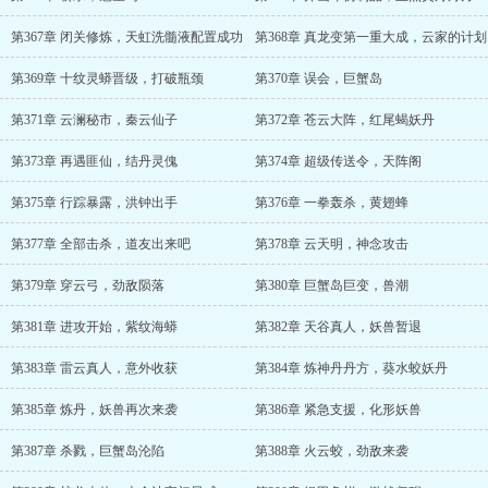
第367章 闭关修炼，天虹洗髓液配置成功
第368章 真龙变第一重大成，云家的计划
第369章 十纹灵蟒晋级，打破瓶颈
第370章 误会，巨蟹岛
第371章 云澜秘市，秦云仙子
第372章 苍云大阵，红尾蝎妖丹
第373章 再遇匪仙，结丹灵傀
第374章 超级传送令，天阵阁
第375章 行踪暴露，洪钟出手
第376章 一拳轰杀，黄翅蜂
第377章 全部击杀，道友出来吧
第378章 云天明，神念攻击
第379章 穿云弓，劲敌陨落
第380章 巨蟹岛巨变，兽潮
第381章 进攻开始，紫纹海蟒
第382章 天谷真人，妖兽暂退
第383章 雷云真人，意外收获
第384章 炼神丹丹方，葵水蛟妖丹
第385章 炼丹，妖兽再次来袭
第386章 紧急支援，化形妖兽
第387章 杀戮，巨蟹岛沦陷
第388章 火云蛟，劲敌来袭