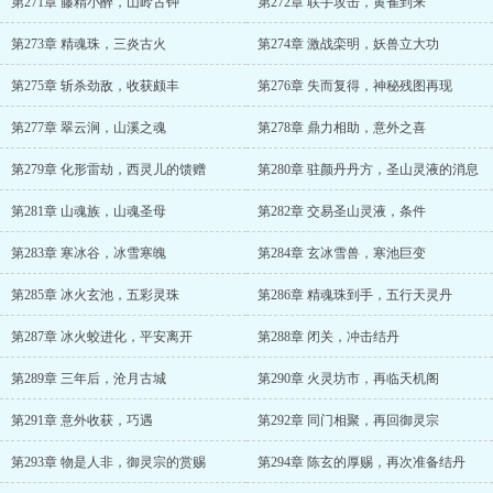
第271章 藤精小醉，山岭古钟
第272章 联手攻击，黄雀到来
第273章 精魂珠，三炎古火
第274章 激战栾明，妖兽立大功
第275章 斩杀劲敌，收获颇丰
第276章 失而复得，神秘残图再现
第277章 翠云涧，山溪之魂
第278章 鼎力相助，意外之喜
第279章 化形雷劫，西灵儿的馈赠
第280章 驻颜丹丹方，圣山灵液的消息
第281章 山魂族，山魂圣母
第282章 交易圣山灵液，条件
第283章 寒冰谷，冰雪寒魄
第284章 玄冰雪兽，寒池巨变
第285章 冰火玄池，五彩灵珠
第286章 精魂珠到手，五行天灵丹
第287章 冰火蛟进化，平安离开
第288章 闭关，冲击结丹
第289章 三年后，沧月古城
第290章 火灵坊市，再临天机阁
第291章 意外收获，巧遇
第292章 同门相聚，再回御灵宗
第293章 物是人非，御灵宗的赏赐
第294章 陈玄的厚赐，再次准备结丹