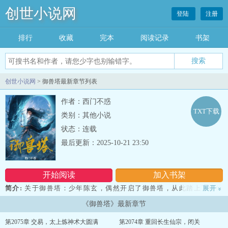
创世小说网
登陆
注册
排行
收藏
完本
阅读记录
书架
创世小说网
> 御兽塔最新章节列表
作者：西门不惑
TXT下载
类别：其他小说
状态：连载
最后更新：2025-10-21 23:50
开始阅读
加入书架
简介:
关于御兽塔：少年陈玄，偶然开启了御兽塔，从此踏上了修仙
展开
»
之路。崛起于人族微末时代的陈玄，诛杀黄金巨龙、踏破荒古龙城、
《御兽塔》最新章节
震慑上古神族，笑傲仙界。长生殿，天机阁、万宝楼、天外天……都
是我陈玄求仙问道的踏脚石！我要这天，为我臣服！我要这地，以我
第2075章 交易，太上炼神术大圆满
第2074章 重回长生仙宗，闭关