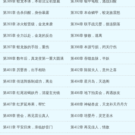
第389章 蛟龙本体，本命法宝初显威
第390章 银甲龟蜕，激战归醒
第391章 击杀归醒，身份暴露
第392章 本命鳞甲，蛟龙族震怒
第393章 冰火蛟晋级，金龙来袭
第394章 联手战元婴，接连陨落
第395章 全力以赴，金龙的反击
第396章 惨败，逃离
第397章 蛟龙族的手段，重伤
第398章 本源亏损，闭关疗伤
第399章 数年后，真龙变第一重大圆满
第400章 吞噬血脉，半妖
第401章 厉婴兽，出手相助
第402章 陈留夫人，意外之喜
第403章 传送阵炼制成功，离去
第404章 星月岛，天选阁
第405章 红尾岩蝎妖丹，清凝玄光镜
第406章 地下拍卖会，再遇故友
第407章 红罗延寿果，帮忙
第408章 神秘兽皮，天龙补天丹丹方
第409章 密会，再见雷云真人
第410章 培婴丹，灵芝圣水
第411章 平安归来，亲临妙音门
第412章 再见佳人，情敌