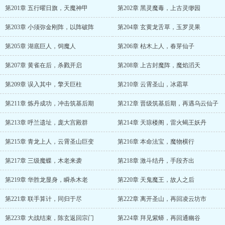
第201章 五行曜日旗，天魔神甲
第202章 黑灵魔毒，上古灵缈园
第203章 小须弥金刚阵，以阵破阵
第204章 玄黄龙舌草，玉罗灵果
第205章 湖底巨人，饲魔人
第206章 枯木上人，春芽仙子
第207章 黄雀在后，杀戮开启
第208章 上古封魔阵，魔焰滔天
第209章 误入其中，擎天巨柱
第210章 云霄圣山，冰霜草
第211章 炼丹成功，冲击筑基后期
第212章 晋级筑基后期，再遇乌云仙子
第213章 呼兰遗址，庞大宫殿群
第214章 天琼楼阁，雷火蝎王妖丹
第215章 青龙上人，云霄圣山巨变
第216章 本命法宝，魔物横行
第217章 三级魔蝶，木老来袭
第218章 激斗结丹，手段齐出
第219章 华胜龙显身，瞬杀木老
第220章 天鬼魔王，故人之后
第221章 联手算计，同归于尽
第222章 离开圣山，再回凌云坊市
第223章 大战结束，陈玄返回宗门
第224章 拜见紫蟒，再回通幽谷