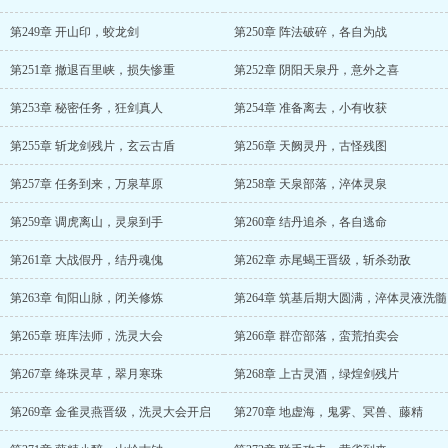
第249章 开山印，蛟龙剑
第250章 阵法破碎，各自为战
第251章 撤退百里峡，损失惨重
第252章 阴阳天泉丹，意外之喜
第253章 秘密任务，狂剑真人
第254章 准备离去，小有收获
第255章 斩龙剑残片，玄云古盾
第256章 天阙灵丹，古怪残图
第257章 任务到来，万泉草原
第258章 天泉部落，淬体灵泉
第259章 调虎离山，灵泉到手
第260章 结丹追杀，各自逃命
第261章 大战假丹，结丹魂傀
第262章 赤尾蝎王晋级，斩杀劲敌
第263章 旬阳山脉，闭关修炼
第264章 筑基后期大圆满，淬体灵液洗髓
第265章 班库法师，洗灵大会
第266章 群峦部落，蛮荒拍卖会
第267章 绛珠灵草，翠月寒珠
第268章 上古灵酒，绿煌剑残片
第269章 金雀灵燕晋级，洗灵大会开启
第270章 地虚海，鬼雾、冥兽、藤精