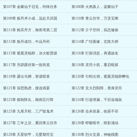
第107章 金蝶仙子召见，特殊任务
第108章 火鸦真人，蓝蝶仙子
第109章 炼丹术小成，远赴天武国
第110章 青云坊市，万灵宝阁
第111章 购买丹方，御兽塔第二层
第112章 介子空间，拟态修炼
第113章 炼丹成功，中品丹药
第114章 广结善缘，玄陈大师
第115章 紫翼灵蝠卵，冰火蛟晋级
第116章 打探消息，再遇故友
第117章 另辟蹊径第一批班底
第118章 灵符小筑，重启暗探
第119章 露出马脚，密谋暗算
第120章 引蛇出洞，紫翼灵蝠卵孵化
第121章 深思熟虑，接连戏耍
第122章 玄火烈阳阵，替身灵符
第123章 炼制阵丸，颠倒五行阵
第124章 行迹泄漏，千目追魂鼠
第125章 九尾天蛇，三尸驭鬼术
第126章 击杀筑基，收获不菲
第127章 三年之后，重回青云坊市
第128章 蜉蝣暗市，暗影涌动
第129章 天星软甲，元婴期符宝
第130章 烈火玄鼎，神秘残图