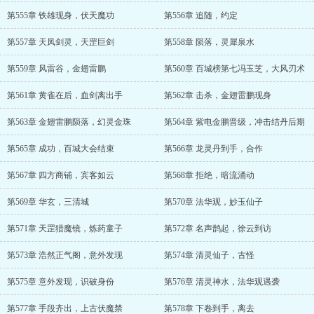
第555章 铁雄现身，伏天魔功
第556章 追随，约定
第557章 天凤剑灵，天罡巨剑
第558章 陨落，灵犀泉水
第559章 风雷谷，金翅雷鹏
第560章 百城榜第七冯玉芝，大风刃术
第561章 黄雀在后，血剑离出手
第562章 击杀，金翅雷鹏现身
第563章 金翅雷鹏陨落，幻灵金珠
第564章 紫电金鹏晋级，冲击结丹后期
第565章 成功，百城大会结束
第566章 龙灵丹到手，合作
第567章 四方商铺，宾客如云
第568章 拒绝，暗流涌动
第569章 华玄，三清城
第570章 法华观，妙玉仙子
第571章 天罡猎魔镜，炼药童子
第572章 名声鹊起，徐云到访
第573章 浩然正气阁，意外发现
第574章 清灵仙子，古怪
第575章 意外发现，识破身份
第576章 清灵神水，法华观遇袭
第577章 手段齐出，上古伏魔禁
第578章 下卷到手，离去