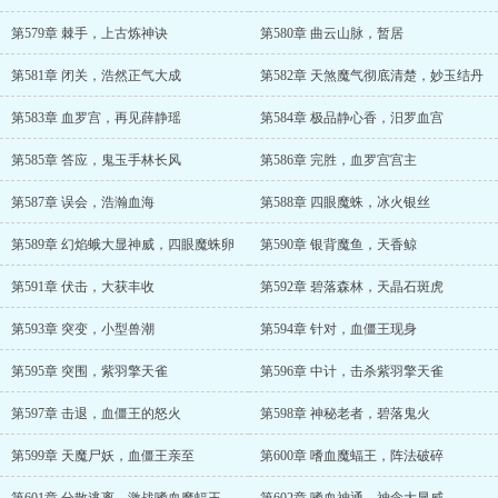
第579章 棘手，上古炼神诀
第580章 曲云山脉，暂居
第581章 闭关，浩然正气大成
第582章 天煞魔气彻底清楚，妙玉结丹
第583章 血罗宫，再见薛静瑶
第584章 极品静心香，汨罗血宫
第585章 答应，鬼玉手林长风
第586章 完胜，血罗宫宫主
第587章 误会，浩瀚血海
第588章 四眼魔蛛，冰火银丝
第589章 幻焰蛾大显神威，四眼魔蛛卵
第590章 银背魔鱼，天香鲸
第591章 伏击，大获丰收
第592章 碧落森林，天晶石斑虎
第593章 突变，小型兽潮
第594章 针对，血僵王现身
第595章 突围，紫羽擎天雀
第596章 中计，击杀紫羽擎天雀
第597章 击退，血僵王的怒火
第598章 神秘老者，碧落鬼火
第599章 天魔尸妖，血僵王亲至
第600章 嗜血魔蝠王，阵法破碎