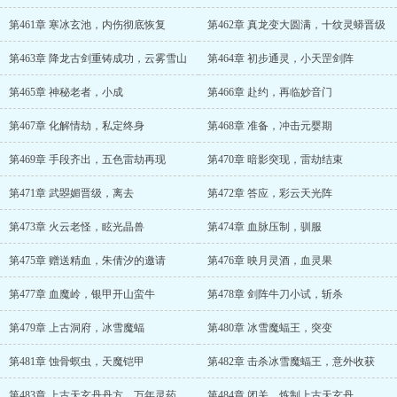
第461章 寒冰玄池，内伤彻底恢复
第462章 真龙变大圆满，十纹灵蟒晋级
第463章 降龙古剑重铸成功，云雾雪山
第464章 初步通灵，小天罡剑阵
第465章 神秘老者，小成
第466章 赴约，再临妙音门
第467章 化解情劫，私定终身
第468章 准备，冲击元婴期
第469章 手段齐出，五色雷劫再现
第470章 暗影突现，雷劫结束
第471章 武曌媚晋级，离去
第472章 答应，彩云天光阵
第473章 火云老怪，眩光晶兽
第474章 血脉压制，驯服
第475章 赠送精血，朱倩汐的邀请
第476章 映月灵酒，血灵果
第477章 血魔岭，银甲开山蛮牛
第478章 剑阵牛刀小试，斩杀
第479章 上古洞府，冰雪魔蝠
第480章 冰雪魔蝠王，突变
第481章 蚀骨螟虫，天魔铠甲
第482章 击杀冰雪魔蝠王，意外收获
第483章 上古天玄丹丹方，万年灵药
第484章 闭关，炼制上古天玄丹