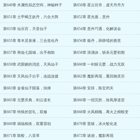
第649章 木属性拟态空间，神秘种子
第650章 星云坊市，虚天丹丹方
第651章 土甲蝎王妖丹，六合大阵
第652章 星光盾，意外
第653章 仙乐宫，天音仙子
第654章 意外巧遇，化解误会
第655章 青木灵泉液，三合造化丹
第656章 炼丹，薛静瑶的善意
第657章 再临七国城，出手相助
第658章 浪涌诀，斩杀元婴初期
第659章 武曌媚的消息，天风仙子
第660章 一剑斩元婴，战力无双
第661章 天风仙子出手，连战连捷
第662章 魔影再现，重回御灵宗
第663章 金雀仙子陨落，抉择
第664章 安排，陈玄闭关
第665章 元婴庆典，剑云道长
第666章 一招完胜，徐凤厚道贺
第667章 特殊的贺礼，双修
第668章 火凤精魄，离火之精蜕变
第669章 祸福相依，双重雷劫
第670章 晋级，冰火蛟化龙
第671章 陈蛟，八音草
第672章 谈崩，魔影再现