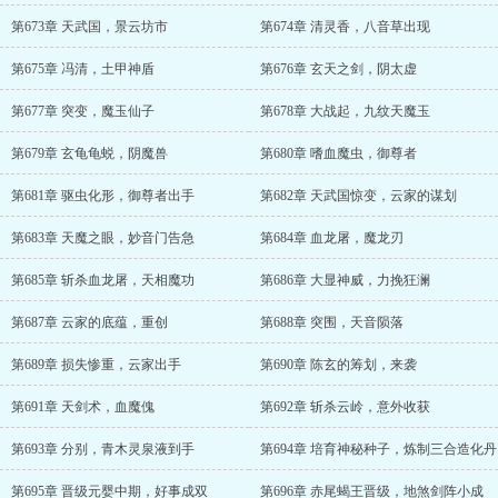
第673章 天武国，景云坊市
第674章 清灵香，八音草出现
第675章 冯清，土甲神盾
第676章 玄天之剑，阴太虚
第677章 突变，魔玉仙子
第678章 大战起，九纹天魔玉
第679章 玄龟龟蜕，阴魔兽
第680章 嗜血魔虫，御尊者
第681章 驱虫化形，御尊者出手
第682章 天武国惊变，云家的谋划
第683章 天魔之眼，妙音门告急
第684章 血龙屠，魔龙刃
第685章 斩杀血龙屠，天相魔功
第686章 大显神威，力挽狂澜
第687章 云家的底蕴，重创
第688章 突围，天音陨落
第689章 损失惨重，云家出手
第690章 陈玄的筹划，来袭
第691章 天剑术，血魔傀
第692章 斩杀云岭，意外收获
第693章 分别，青木灵泉液到手
第694章 培育神秘种子，炼制三合造化丹
第695章 晋级元婴中期，好事成双
第696章 赤尾蝎王晋级，地煞剑阵小成