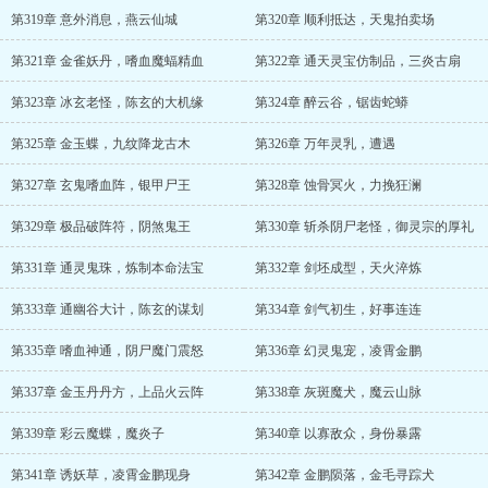
第319章 意外消息，燕云仙城
第320章 顺利抵达，天鬼拍卖场
第321章 金雀妖丹，嗜血魔蝠精血
第322章 通天灵宝仿制品，三炎古扇
第323章 冰玄老怪，陈玄的大机缘
第324章 醉云谷，锯齿蛇蟒
第325章 金玉蝶，九纹降龙古木
第326章 万年灵乳，遭遇
第327章 玄鬼嗜血阵，银甲尸王
第328章 蚀骨冥火，力挽狂澜
第329章 极品破阵符，阴煞鬼王
第330章 斩杀阴尸老怪，御灵宗的厚礼
第331章 通灵鬼珠，炼制本命法宝
第332章 剑坯成型，天火淬炼
第333章 通幽谷大计，陈玄的谋划
第334章 剑气初生，好事连连
第335章 嗜血神通，阴尸魔门震怒
第336章 幻灵鬼宠，凌霄金鹏
第337章 金玉丹丹方，上品火云阵
第338章 灰斑魔犬，魔云山脉
第339章 彩云魔蝶，魔炎子
第340章 以寡敌众，身份暴露
第341章 诱妖草，凌霄金鹏现身
第342章 金鹏陨落，金毛寻踪犬