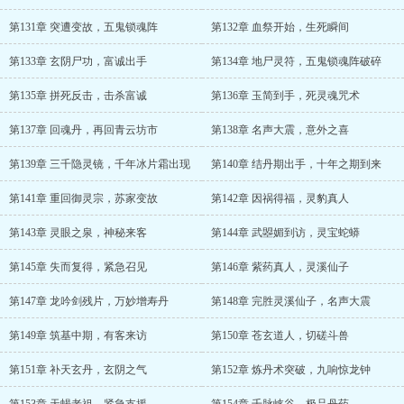
第131章 突遭变故，五鬼锁魂阵
第132章 血祭开始，生死瞬间
第133章 玄阴尸功，富诚出手
第134章 地尸灵符，五鬼锁魂阵破碎
第135章 拼死反击，击杀富诚
第136章 玉简到手，死灵魂咒术
第137章 回魂丹，再回青云坊市
第138章 名声大震，意外之喜
第139章 三千隐灵镜，千年冰片霜出现
第140章 结丹期出手，十年之期到来
第141章 重回御灵宗，苏家变故
第142章 因祸得福，灵豹真人
第143章 灵眼之泉，神秘来客
第144章 武曌媚到访，灵宝蛇蟒
第145章 失而复得，紧急召见
第146章 紫药真人，灵溪仙子
第147章 龙吟剑残片，万妙增寿丹
第148章 完胜灵溪仙子，名声大震
第149章 筑基中期，有客来访
第150章 苍玄道人，切磋斗兽
第151章 补天玄丹，玄阴之气
第152章 炼丹术突破，九响惊龙钟