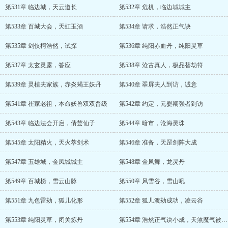
第531章 临边城，天云道长
第532章 危机，临边城城主
第533章 百城大会，天虹玉酒
第534章 请求，浩然正气诀
第535章 剑侠柯浩然，试探
第536章 纯阳赤血丹，纯阳灵草
第537章 太玄灵露，答应
第538章 沧古真人，极品替劫符
第539章 灵植夫家族，赤炎蝎王妖丹
第540章 翠屏夫人到访，诚意
第541章 崔家老祖，本命妖兽双双晋级
第542章 约定，元婴期强者到访
第543章 临边法会开启，倩芸仙子
第544章 暗市，沧海灵珠
第545章 太阳精火，天火萃剑术
第546章 准备，天罡剑阵大成
第547章 五雄城，金凤城城主
第548章 金凤舞，龙灵丹
第549章 百城榜，雪云山脉
第550章 风雪谷，雪山吼
第551章 九色雷劫，狐儿化形
第552章 狐儿渡劫成功，凌云谷
第553章 纯阳灵草，闭关炼丹
第554章 浩然正气诀小成，天煞魔气被压制