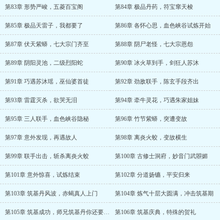
第83章 形势严峻，五菱百宝阁
第84章 极品丹药，符宝窜天梭
第85章 极品天雷子，我都要了
第86章 各怀心思，血色峡谷试炼开始
第87章 伏天紫蟒，七大宗门齐至
第88章 阴尸老怪，七大宗恩怨
第89章 阴阳灵池，二级烈阳蛇
第90章 冰火草到手，剑狂人苏沐
第91章 巧遇苏沐瑶，巫仙婆首徒
第92章 劲敌联手，陈玄手段齐出
第93章 雷霆灭杀，欲哭无泪
第94章 牵牛灵花，巧遇朱家姐妹
第95章 三人联手，血色峡谷隐秘
第96章 竹节紫蟒，突遭变故
第97章 意外发现，再遇故人
第98章 离炎火蛟，变故横生
第99章 联手出击，斩杀离炎火蛟
第100章 古修士洞府，妙音门武曌媚
第101章 意外惊喜，试炼结束
第102章 分道扬镳，平安归来
第103章 筑基丹风波，赤蝎真人上门
第104章 炼气十层大圆满，冲击筑基期
第105章 筑基成功，师兄筑基丹你还要么?
第106章 筑基庆典，特殊的贺礼