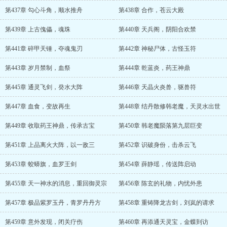
第437章 勾心斗角，顺水推舟
第438章 合作，苍云大殿
第439章 上古傀儡，魂珠
第440章 天兵阁，阴阳合欢禁
第441章 碎甲天锤，夺魂鬼刃
第442章 神秘尸体，古怪玉符
第443章 岁月禁制，血祭
第444章 乾蓝炎，药王神鼎
第445章 通灵飞剑，癸水大阵
第446章 天晶火炎兽，驱兽符
第447章 血食，变故再生
第448章 结丹散修韩老魔，天灵水出世
第449章 收取药王神鼎，传承古宝
第450章 韩老魔陨落第九层巨变
第451章 上品离火大阵，以一敌三
第452章 识破身份，击杀云飞
第453章 蛟蟒旗，血罗王剑
第454章 薛静瑶，传送阵启动
第455章 天一神水的消息，重回御灵宗
第456章 陈玄的礼物，内忧外患
第457章 极品紫罗玉丹，青罗丹丹方
第458章 重铸降龙古剑，刘岚的请求
第459章 意外发现，闭关疗伤
第460章 再添通天灵宝，金蝶到访