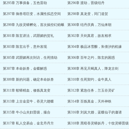
第295章 万事俱备，五色雷劫
第296章 渡劫，晋级结丹
第297章 御兽塔巨变，水属性拟态空间
第298章 真龙变，同门道贺
第299章 九纹灵蟒孵化，首次操控幻焰蛾
第300章 结丹庆典，万仙来朝
第301章 陈玄讲法，武曌媚的贺礼
第302章 天剑真君，故友相求
第303章 陈玄出手，意外发现
第304章 极品冰雪酿，朱倩汐的机缘
第305章 武曌媚再次到访，生死情劫
第306章 百年之约，陈玄的困惑
第307章 本命妖兽，金蝶解惑
第308章 再见天蝎真人，降龙古剑
第309章 新的问题，确定本命妖兽
第310章 生死契约，金牛真人
第311章 蛟蟒精血，修炼真龙变
第312章 紧急任务，兰玉谷灵矿
第313章 上古金蛮牛，吞灵六翅蝶
第314章 百炼真金，天外神铁
第315章 牛小山夫妇晋级，撮合
第316章 刘岚大婚，蓝蝶仙子的邀请
第317章 私人交易会，金玄丹丹方
第318章 黑暗吞灵蟒妖丹，十纹灵蟒晋级