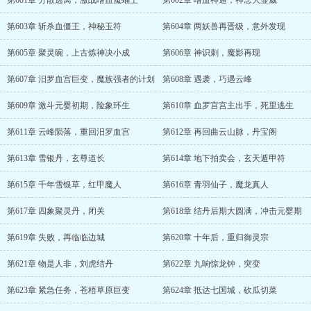
第601章 分散逃离，激战嗜血魔蝠王
第602章 嗜血神通，神念大显威
第603章 斩杀血僵王，神秘玉符
第604章 两妖兽再晋级，意外发现
第605章 聚灵碗，上古炼神决小成
第606章 神识刺，魔影再现
第607章 汨罗血宫巨变，魔族强者的计划
第608章 遇袭，巧遇云峰
第609章 激斗元婴初期，险象环生
第610章 血罗宫宫主出手，死里逃生
第611章 云峰陨落，重回汨罗血宫
第612章 再回曲云山脉，丹宝阁
第613章 雪银丹，玄尊道长
第614章 地下拍卖会，玄天遁甲符
第615章 千年雪银草，红甲魔人
第616章 青羽仙子，魔龙真人
第617章 四象聚灵丹，闭关
第618章 结丹后期大圆满，冲击元婴期
第619章 失败，再临临边城
第620章 十年后，重归御灵宗
第621章 物是人非，刘虎结丹
第622章 九响惊龙钟，突变
第623章 紧急任务，苍梧草原巨变
第624章 抵达七国城，砍瓜切菜