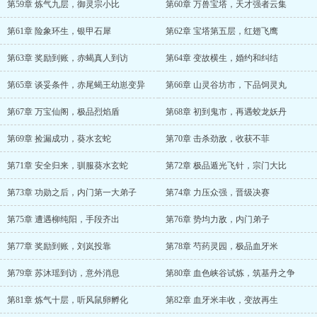
第59章 炼气九层，御灵宗小比
第60章 万兽宝塔，天才强者云集
第61章 险象环生，银甲石犀
第62章 宝塔第五层，红翅飞鹰
第63章 奖励到账，赤蝎真人到访
第64章 变故横生，婚约和纠结
第65章 谈妥条件，赤尾蝎王幼崽变异
第66章 山灵谷坊市，下品饲灵丸
第67章 万宝仙阁，极品烈焰盾
第68章 初到鬼市，再遇蛟龙妖丹
第69章 捡漏成功，葵水玄蛇
第70章 击杀劲敌，收获不菲
第71章 安全归来，驯服葵水玄蛇
第72章 极品遁光飞针，宗门大比
第73章 功勋之后，内门第一大弟子
第74章 力压众强，晋级决赛
第75章 遭遇柳纯阳，手段齐出
第76章 势均力敌，内门弟子
第77章 奖励到账，刘岚投靠
第78章 芍药灵园，极品血牙米
第79章 苏沐瑶到访，意外消息
第80章 血色峡谷试炼，筑基丹之争
第81章 炼气十层，听风鼠卵孵化
第82章 血牙米丰收，变故再生