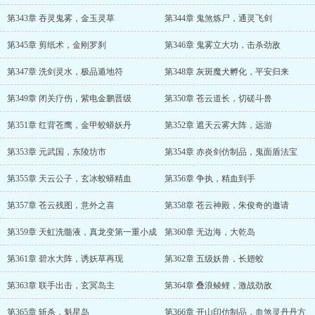
第343章 吞灵鬼雾，金玉灵草
第344章 鬼煞炼尸，通灵飞剑
第345章 剪纸术，金刚罗刹
第346章 鬼雾立大功，击杀劲敌
第347章 洗剑灵水，极品遁地符
第348章 灰斑魔犬孵化，平安归来
第349章 闭关疗伤，紫电金鹏晋级
第350章 苍云道长，切磋斗兽
第351章 红背苍鹰，金甲蛟蟒妖丹
第352章 遮天云雾大阵，远游
第353章 元武国，东陵坊市
第354章 赤炎剑仿制品，鬼面盾法宝
第355章 天云公子，玄冰蛟蟒精血
第356章 争执，精血到手
第357章 苍云残图，意外之喜
第358章 苍云神殿，朱俊奇的邀请
第359章 天虹洗髓液，真龙变第一重小成
第360章 无边海，大乾岛
第361章 碧水大阵，诱妖草再现
第362章 五级妖兽，长翅蛟
第363章 联手出击，玄冥岛主
第364章 叠浪鲮鲤，激战劲敌
第365章 斩杀，魁星岛
第366章 开山印仿制品，血煞灵丹丹方