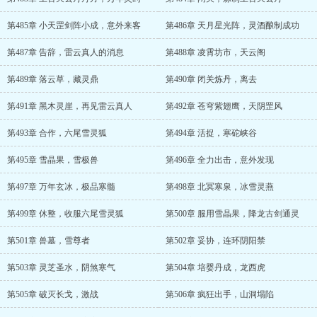
第485章 小天罡剑阵小成，意外来客
第486章 天月星光阵，灵酒酿制成功
第487章 告辞，雷云真人的消息
第488章 凌霄坊市，天云阁
第489章 落云草，藏灵鼎
第490章 闭关炼丹，离去
第491章 黑木灵崖，再见雷云真人
第492章 苍穹紫翅鹰，天阴罡风
第493章 合作，六尾雪灵狐
第494章 活捉，寒砣峡谷
第495章 雪晶果，雪极兽
第496章 全力出击，意外发现
第497章 万年玄冰，极品寒髓
第498章 北冥寒泉，冰雪灵燕
第499章 休整，收服六尾雪灵狐
第500章 服用雪晶果，降龙古剑通灵
第501章 兽墓，雪尊者
第502章 妥协，连环阴阳禁
第503章 灵芝圣水，阴煞寒气
第504章 培婴丹成，龙西虎
第505章 破灭长戈，激战
第506章 疯狂出手，山洞塌陷