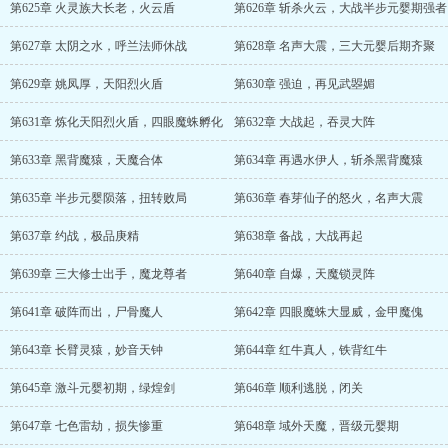
第625章 火灵族大长老，火云盾
第626章 斩杀火云，大战半步元婴期强者
第627章 太阴之水，呼兰法师休战
第628章 名声大震，三大元婴后期齐聚
第629章 姚凤厚，天阳烈火盾
第630章 强迫，再见武曌媚
第631章 炼化天阳烈火盾，四眼魔蛛孵化
第632章 大战起，吞灵大阵
第633章 黑背魔猿，天魔合体
第634章 再遇水伊人，斩杀黑背魔猿
第635章 半步元婴陨落，扭转败局
第636章 春芽仙子的怒火，名声大震
第637章 约战，极品庚精
第638章 备战，大战再起
第639章 三大修士出手，魔龙尊者
第640章 自爆，天魔锁灵阵
第641章 破阵而出，尸骨魔人
第642章 四眼魔蛛大显威，金甲魔傀
第643章 长臂灵猿，妙音天钟
第644章 红牛真人，铁背红牛
第645章 激斗元婴初期，绿煌剑
第646章 顺利逃脱，闭关
第647章 七色雷劫，损失惨重
第648章 域外天魔，晋级元婴期