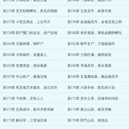
第153章 天蝎老祖，紧急支援
第154章 千脉峡谷，极品丹药
第155章 灵宝蛇蟒孵化，再见武曌媚
第156章 玉皇灵丹，岐黄丹典
第157章 小型交易会，上古丹方
第158章 血煞融灵丹，金雀灵燕之卵
第159章 阴尸魔门的反击，借尸还魂
第160章 各怀鬼胎，紫电金鹏卵孵化
第161章 天赋神通，铜甲尸
第162章 银甲玄尸，万鬼噬魂符
第163章 大阵破碎，龙魔真人
第164章 力挽狂澜，极阴老祖
第165章 突遭变故，身份暴露
第166章 寻魂灵符，再次遇袭
第167章 开山铁尸，摄魂宝镜
第168章 玄鬼魔焰盾，极品储灵丹
第169章 死灵魂咒术爆发，凌云坊市
第170章 大获丰收，陈玄的计划
第171章 千机阁，灵智上人
第172章 意外之喜，回魂草的消息
第173章 交易成功，炼丹术新突破
第174章 紫云山脉，银背灵蜥
第175章 解石草，三母滋灵液
第176章 阴气山谷，铁线虫