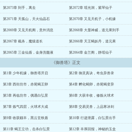
为尊！我陈玄，定要成为长生仙！...
第2073章 到手，离去
第2072章 瑶光洞，紫琴仙子
第2071章 天孤山，天火仙晶石
第2070章 又见天机子，小机缘
第2069章 又见天机阁，意外消息
第2068章 大显神威，道元果到手
第2067章 截杀，魔猿道长
第2066章 天王蝎妖丹，道元果
第2065章 三金仙盾，金身洗髓液
第2064章 金兰阁，静瑶仙子
《御兽塔》正文
第1章 少年机缘，御兽塔开启
第2章 御灵真诀，奇虫异兽录
第3章 西街坊市，赤尾蝎王卵
第4章 孵化蝎卵，赤尾蝎变异
第5章 再临坊市，偶遇白弘景
第6章 大获丰收，修炼火球术
第7章 炼气四层，火球术大成
第8章 交易灵兽，上品寒冰剑
第9章 收获颇丰，黑云玄铁盾
第10章 行迹泄露，白弘景出手
第11章 蝎王立功，击杀白弘景
第12章 丰厚回报，神秘的玉盒