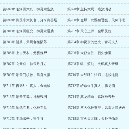
第697章 临河州大乱，御灵宗告急
第698章 主持大局，暗流涌动
第699章 御灵宗大长老，分享御兽塔
第700章 金蝶、武曌媚晋级，天剑传书再现
第701章 临河州巨变，御灵宗遇袭
第702章 天心上师，金甲灵傀
第703章 斩杀，天蝎老祖陨落
第704章 御灵宗的怒火，青花夫人
第705章 上古天衣，元婴炼尸
第706章 大获全胜，损失惨重
第707章 玄天鼎，神云丹丹方
第708章 狐儿渡劫，火鸦真人晋级
第709章 彩云门求救，孤身支援
第710章 大战呼兰法师，连战连捷
第711章 再遇红牛真人，金光梭
第712章 斩杀红牛真人，腾龙酒
第713章 彩云宝库，神秘残图
第714章 真龙精血，炼制神云丹
第715章 地煞玄龙，化神召见
第716章 三大化神齐至，风雷大鹏妖丹
第717章 主动出击，铁牛谷
第718章 雷火天元阵，天外飞仙剑