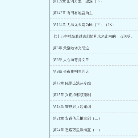
第139章 山河万里一望深（下）
第142章 有田有地吾为主
第145章 无法无天是为民（下）（4K）
七十万字总结兼过去剧情和未来走向的一点说明。
第3章 天翻地转光阴迫
第6章 人心向背是文章
第9章 长夜难明赤县天
第12章 鲲鹏击浪从今始
第15章 兴正抑邪须建制
第18章 寰球兴兵起硝烟
第21章 安得倚天抽宝剑（三）
第24章 恶客万里浮海至（一）