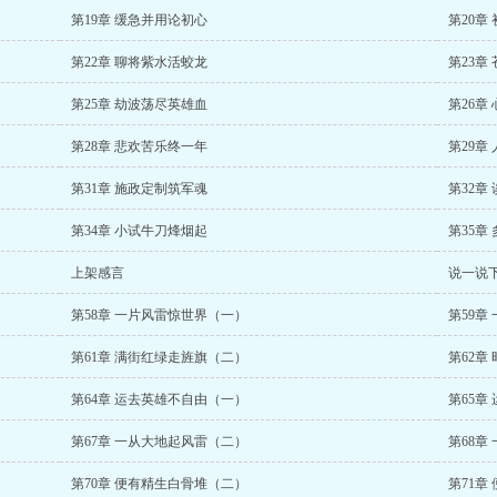
第19章 缓急并用论初心
第20章
第22章 聊将紫水活蛟龙
第23章
第25章 劫波荡尽英雄血
第26章
第28章 悲欢苦乐终一年
第29章
第31章 施政定制筑军魂
第32章
第34章 小试牛刀烽烟起
第35章
上架感言
说一说
第58章 一片风雷惊世界（一）
第59章
第61章 满街红绿走旌旗（二）
第62章
第64章 运去英雄不自由（一）
第65章
第67章 一从大地起风雷（二）
第68章
第70章 便有精生白骨堆（二）
第71章