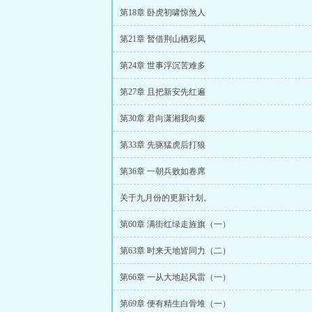
第18章 卧虎初啸惊煞人
第21章 暂借荆山栖彩凤
第24章 世事浮沉苦难多
第27章 且把新安先红遍
第30章 君向潇湘我向秦
第33章 先驱猛虎后打狼
第36章 一朝兵败如卷席
关于九月份的更新计划。
第60章 满街红绿走旌旗（一）
第63章 时来天地皆同力（二）
第66章 一从大地起风雷（一）
第69章 便有精生白骨堆（一）