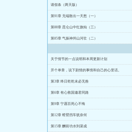
请假条（两天版）
第91章 无端散出一天愁（一）
第88章 昆仑山中红旗灿（三）
第85章 气振神州山河壮（二）
关于情节的一点说明和本周更新计划
开个单章，说下剧情的事情和自己的心里话。
第3章 终日乾乾未必无咎
第6章 有心救国邀君同路
第9章 宁愿百死心不悔
第12章 螳臂挡车犹奈何
第15章 酬前功水到渠成