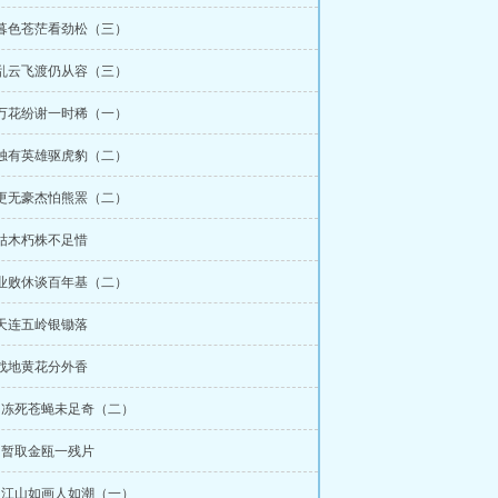
 暮色苍茫看劲松（三）
 乱云飞渡仍从容（三）
 万花纷谢一时稀（一）
 独有英雄驱虎豹（二）
 更无豪杰怕熊罴（二）
 枯木朽株不足惜
 业败休谈百年基（二）
 天连五岭银锄落
 战地黄花分外香
章 冻死苍蝇未足奇（二）
章 暂取金瓯一残片
章 江山如画人如潮（一）