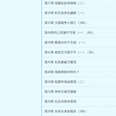
第27章 海疆处处有铜墙（二）
第30章 利尽危来生嫌隙（一）
第33章 大国相争小国亡（10K）
第36章托心冥顽不可留（一）（6K）
第39章 横眉冷对千夫指 （一）
第42章 俯首甘为孺子牛（一）（5K）
第45章 长风摧破万重浪
第48章 海陆两权何所向？
第50章 拓疆争海奋图强（二）
第53章 神州方奏开疆曲
第56章 孔氏何曾有孝悌
第59章 兴邦从来多曲折（10K）