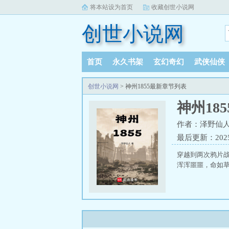
将本站设为首页
收藏创世小说网
创世小说网
首页
永久书架
玄幻奇幻
武侠仙侠
创世小说网
> 神州1855最新章节列表
神州185
作者：泽野仙
最后更新：2025-0
穿越到两次鸦片
浑浑噩噩，命如