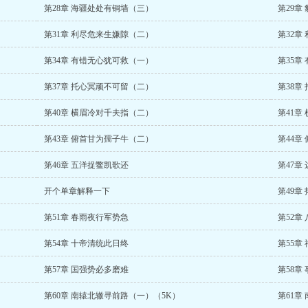
第28章 海疆处处有铜墙（三）
第29章
第31章 利尽危来生嫌隙（二）
第32章
第34章 有错无心犹可救（一）
第35章
第37章 托心冥顽不可留（二）
第38章
第40章 横眉冷对千夫指（二）
第41章
第43章 俯首甘为孺子牛（二）
第44章
第46章 五洋捉鳖凯歌还
第47章
开个单章解释一下
第49章
第51章 春雨夜行军势急
第52章
第54章 十帝清统此日终
第55章
第57章 国强势必多磨难
第58章
第60章 南辕北辙寻前路（一）（5K）
第61章