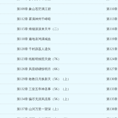
第109章 象山苍茫漓江碧
第110
第112章 雾满神州千嶂暗
第113
第115章 烽烟滚滚来天半（二）
第116
第118章 遍地哀鸿满城血
第119
第120章 千村薜荔人遗矢
第121
第123章 纸船明烛照天烧（7K）
第124
第126章 风雷磅礴惊明月（6K）
第127
第129章 敢教日月换新天（5K）（上）
第130
第132章 三皇五帝神圣事（5K）（上）
第133
第134章 骗尽无涯风流客（5K）（上）
第135
第137章 山河万里一望深（上）
第138