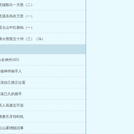
 无端散出一天愁（二）
 浩荡东风吹万里（一）
 昆仑山中红旗灿（一）
 烽火熊熊五十州（三）（5k）
名神州1855
不做神州袖手人
认清自己摆正位置
蓄谋已久的握手
 其人虽逝志可追
 潜磨爪牙待时机
 云山雾绕隐旧事