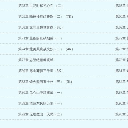
第63章 世易时移初心在 （二）
第63章
第65章 隔靴搔痒己难欺（二）（7K）
第66章
第68章 龙吟且惊世界殊（8K）
第69章
第71章 星条纷乱硝烟盛（一）
第72章
第74章 北美风疾战火炽（二）（4K）
第75章
第77章 志登绝顶瞰寰球
第78章
第80章 寒山莽莽三千里（5K）
第81章
第83章 烽火熊熊五十州（三）（5k）
第84章
第86章 昆仑山中红旗灿（一）
第87章
第89章 浩荡东风吹万里（一）
第90章
第92章 无端散出一天愁（二）
第93章