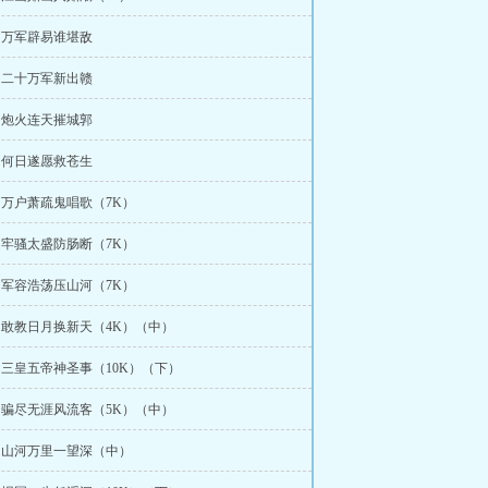
章 万军辟易谁堪敌
章 二十万军新出赣
章 炮火连天摧城郭
章 何日遂愿救苍生
章 万户萧疏鬼唱歌（7K）
章 牢骚太盛防肠断（7K）
章 军容浩荡压山河（7K）
章 敢教日月换新天（4K）（中）
章 三皇五帝神圣事（10K）（下）
章 骗尽无涯风流客（5K）（中）
章 山河万里一望深（中）