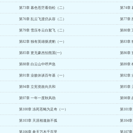
第73章 暮色苍茫看劲松（二）
第74章
第76章 乱云飞渡仍从容（二）
第77章
第79章 雪压冬云白絮飞（二）
第80章
第82章 独有英雄驱虎豹（一）
第83章
第85章 更无豪杰怕熊罴(一)
第86章
第88章 白云山中呼声急
第89章
第91章 业败休谈百年基（一）
第92章
第94章 立宪资政向共和
第95章
第97章 一年一度秋风劲
第98章
第100章 冻死苍蝇为足奇（一）
第101
第103章 天涯相逢旅不孤
第104
第106章 参天万木千百里
第107