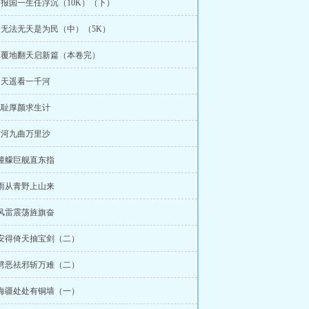
章 报国一生任浮沉（10K）（下）
章 无法无天是为民（中）（5K）
章 覆地翻天启新篇（本卷完）
巡天遥看一千河
无耻厚颜求生计
黄河九曲万里沙
 艟艨巨舰直东指
 雨从青野上山来
 风雷震荡旌旗奋
 安得倚天抽宝剑（二）
 劈恶祛邪斩万难（二）
 海疆处处有铜墙（一）