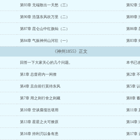
第93章 无端散出一天愁（三）
第92章
第90章 浩荡东风吹万里（二）
第89章
第87章 昆仑山中红旗灿（二）
第86章
第84章 气振神州山河壮（一）
第83章
《神州1855》正文
回答一下大家关心的几个问题。
本书已改
第1章 总督府内一闲僚
第2章 
第4章 且自前行莫待东风
第5章 
第7章 用之则行舍之则藏
第8章 
第10章 空谈腐儒岂堪用
第11章
第13章 星星之火可燎原
第14章
第16章 持利刃以备有患
第17章