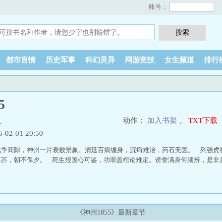
账号：
都市言情
历史军事
科幻灵异
网游竞技
女生频道
排行
5
人
动作：
加入书架
、
TXT下载
2-01 20:50
战争间隙，神州一片衰败景象。清廷百病缠身，沉疴难治，药石无医。 列强虎
草芥，朝不保夕。 死生报国心可鉴，功罪盖棺论难定。谤誉满身何须辨，是非
《神州1855》最新章节