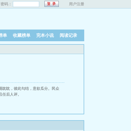
密码：
用户注册
榜单
收藏榜单
完本小说
阅读记录
视眈眈，彼此勾结，意欲瓜分。民众
且任后人评。