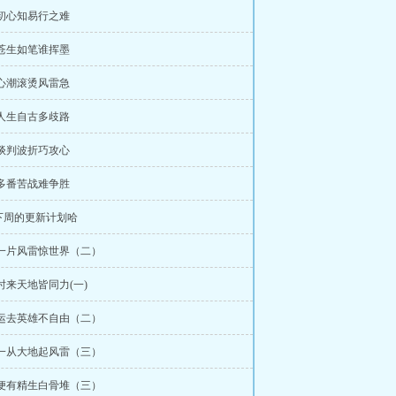
 初心知易行之难
 苍生如笔谁挥墨
 心潮滚烫风雷急
 人生自古多歧路
 谈判波折巧攻心
 多番苦战难争胜
下周的更新计划哈
 一片风雷惊世界（二）
 时来天地皆同力(一)
 运去英雄不自由（二）
 一从大地起风雷（三）
 便有精生白骨堆（三）