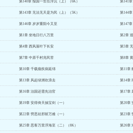
第140章 报国一生任浮沉（上）（6K）
第141
第143章 无法无天是为民（上）（5K）
第144
第146章 岁岁重阳今又至
第147
第1章 坐地日行八万里
第2章 
第4章 西风落叶下长安
第5章 
第7章 中原千村兆民苦
第8章 
第10章 千载痼疾病延绵
第11章
第13章 风起绿洲吹浪去
第14章
第16章 治国还需先治官
第17章
第19章 安得倚天抽宝剑（一）
第20章
第22章 劈恶祛邪斩万难（一）
第23章
第25章 恶客万里浮海至（二）（8K）
第26章