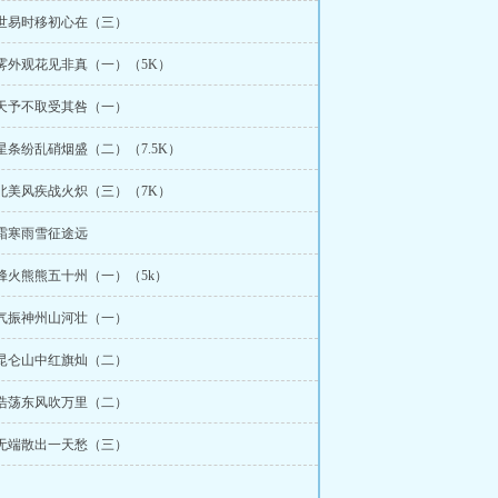
 世易时移初心在（三）
 雾外观花见非真（一）（5K）
 天予不取受其咎（一）
 星条纷乱硝烟盛（二）（7.5K）
 北美风疾战火炽（三）（7K）
 霜寒雨雪征途远
 烽火熊熊五十州（一）（5k）
 气振神州山河壮（一）
 昆仑山中红旗灿（二）
 浩荡东风吹万里（二）
 无端散出一天愁（三）