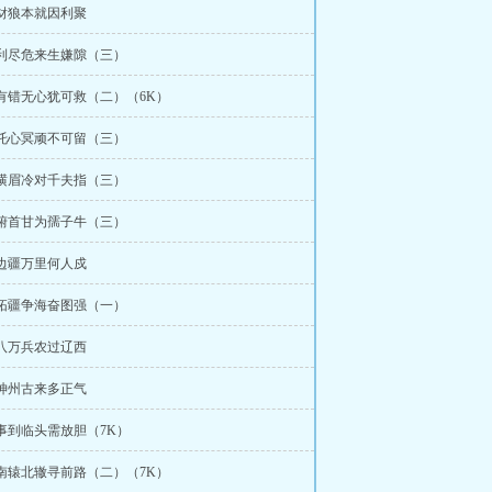
 豺狼本就因利聚
 利尽危来生嫌隙（三）
 有错无心犹可救（二）（6K）
 托心冥顽不可留（三）
 横眉冷对千夫指（三）
 俯首甘为孺子牛（三）
 边疆万里何人戍
 拓疆争海奋图强（一）
 八万兵农过辽西
 神州古来多正气
 事到临头需放胆（7K）
 南辕北辙寻前路（二）（7K）