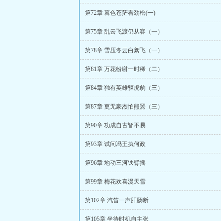
第72章 暮色苍茫看劲松(一)
第75章 乱云飞渡仍从容（一）
第78章 雪压冬云白絮飞（一）
第81章 万花纷谢一时稀（二）
第84章 独有英雄驱虎豹（三）
第87章 更无豪杰怕熊罴（三）
第90章 功成自古皆不易
第93章 试问冯王执何政
第96章 地动三河铁臂摇
第99章 梅花欢喜漫天雪
第102章 汽笛一声肝肠断
第105章 坐待时机自主张