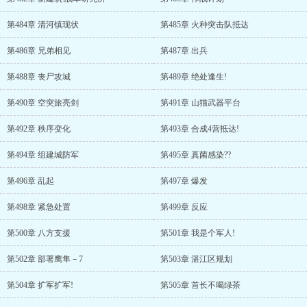
第484章 清河镇现状
第485章 火种突击队抵达
第486章 兄弟相见
第487章 出兵
第488章 丧尸攻城
第489章 绝处逢生!
第490章 空突旅亮剑
第491章 山猫武器平台
第492章 秩序变化
第493章 合成4营抵达!
第494章 组建城防军
第495章 真菌感染??
第496章 乱起
第497章 爆发
第498章 紧急处置
第499章 反应
第500章 八方支援
第501章 我是个军人!
第502章 部署鹰隼－7
第503章 湛江区规划
第504章 扩军扩军!
第505章 首长不喝绿茶