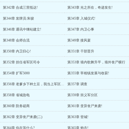
第342章 合成三营抵达!
第343章 光之所在，奇迹发生!
第344章 发牌员:朱骏
第345章 入城仪式!
第346章 通讯中继站建立!
第347章 内卫心事
第348章 会师合流
第349章 接风宴
第350章 内卫归心!
第351章 干部晋升
第352章 担任省军区司令
第353章 墙内歌舞升平，墙外丧尸横行
第354章 扩军5000
第355章 宰相镇发展与收获!
第356章 老爹乡下种土豆，我当上军区司令了?
第357章 调查
第358章 省城急电
第359章 崇义军分区
第360章 防务磋商
第361章 变异丧尸来袭!
第362章 变异丧尸来袭(二)
第363章 登城!
第364章 你在等什么?
第365章 炮击!