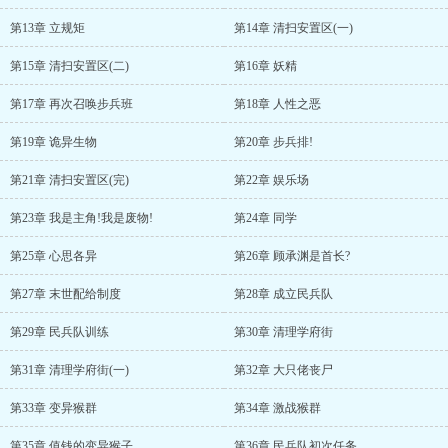
第13章 立规矩
第14章 清扫安置区(一)
第15章 清扫安置区(二)
第16章 妖精
第17章 再次召唤步兵班
第18章 人性之恶
第19章 诡异生物
第20章 步兵排!
第21章 清扫安置区(完)
第22章 娱乐场
第23章 我是主角!我是废物!
第24章 同学
第25章 心思各异
第26章 顾承渊是首长?
第27章 末世配给制度
第28章 成立民兵队
第29章 民兵队训练
第30章 清理学府街
第31章 清理学府街(一)
第32章 大只佬丧尸
第33章 变异猴群
第34章 激战猴群
第35章 值钱的变异猴子
第36章 民兵队初次任务