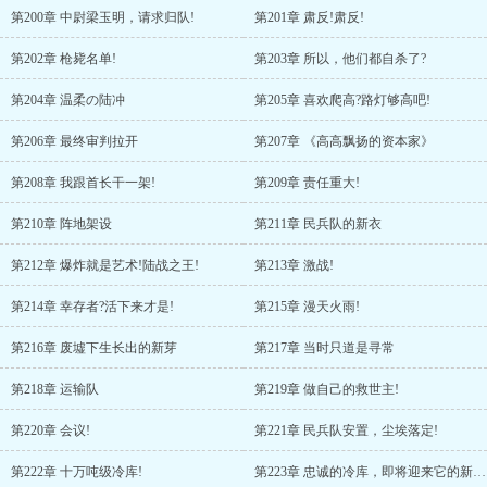
第200章 中尉梁玉明，请求归队!
第201章 肃反!肃反!
第202章 枪毙名单!
第203章 所以，他们都自杀了?
第204章 温柔の陆冲
第205章 喜欢爬高?路灯够高吧!
第206章 最终审判拉开
第207章 《高高飘扬的资本家》
第208章 我跟首长干一架!
第209章 责任重大!
第210章 阵地架设
第211章 民兵队的新衣
第212章 爆炸就是艺术!陆战之王!
第213章 激战!
第214章 幸存者?活下来才是!
第215章 漫天火雨!
第216章 废墟下生长出的新芽
第217章 当时只道是寻常
第218章 运输队
第219章 做自己的救世主!
第220章 会议!
第221章 民兵队安置，尘埃落定!
第222章 十万吨级冷库!
第223章 忠诚的冷库，即将迎来它的新领导!