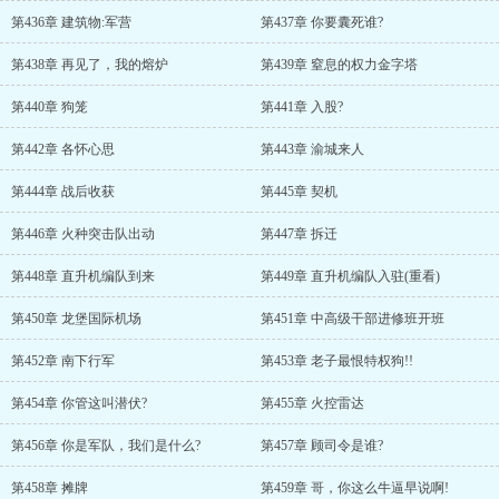
第436章 建筑物:军营
第437章 你要囊死谁?
第438章 再见了，我的熔炉
第439章 窒息的权力金字塔
第440章 狗笼
第441章 入股?
第442章 各怀心思
第443章 渝城来人
第444章 战后收获
第445章 契机
第446章 火种突击队出动
第447章 拆迁
第448章 直升机编队到来
第449章 直升机编队入驻(重看)
第450章 龙堡国际机场
第451章 中高级干部进修班开班
第452章 南下行军
第453章 老子最恨特权狗!!
第454章 你管这叫潜伏?
第455章 火控雷达
第456章 你是军队，我们是什么?
第457章 顾司令是谁?
第458章 摊牌
第459章 哥，你这么牛逼早说啊!