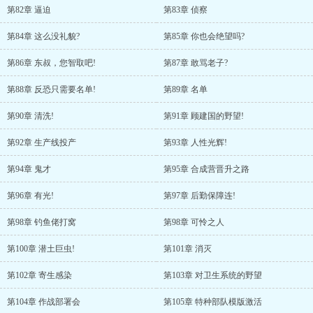
第82章 逼迫
第83章 侦察
第84章 这么没礼貌?
第85章 你也会绝望吗?
第86章 东叔，您智取吧!
第87章 敢骂老子?
第88章 反恐只需要名单!
第89章 名单
第90章 清洗!
第91章 顾建国的野望!
第92章 生产线投产
第93章 人性光辉!
第94章 鬼才
第95章 合成营晋升之路
第96章 有光!
第97章 后勤保障连!
第98章 钓鱼佬打窝
第98章 可怜之人
第100章 潜土巨虫!
第101章 消灭
第102章 寄生感染
第103章 对卫生系统的野望
第104章 作战部署会
第105章 特种部队模版激活