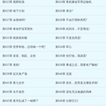
第623章 视察机场
第624章 客机爆改军用运输机
第625章 南下计划
第626章 来访?
第627章 会接纳吗?
第628章 不会打我秋风吧?
第629章 奉命护送军团长
第630章 此间乐，不思蜀也!
第631章 铁路装卸载
第632章 不是也得是!
第633章 世界和他，总得疯一个吧?
第634章 军心
第635章 皇室、朝廷、企协
第636章 你打钱，我滚蛋!
第637章 资助!
第638章 事成之后，我要丧尸脑核!
第639章 征兵食尸鬼
第640章 见面
第641章 夜七合作
第642章 首长，您简直太懂技术辣!
第643章 永不放弃
第644章 进化无法逾越的高峰
第645章 夜市乱成了一锅粥??
第646章 分裂它们!