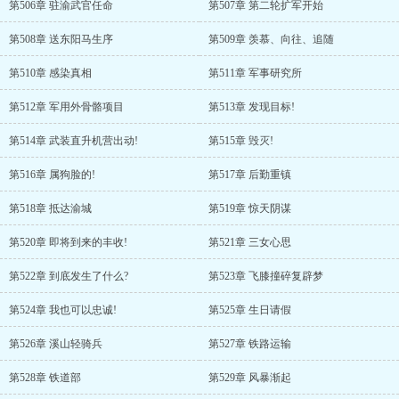
第506章 驻渝武官任命
第507章 第二轮扩军开始
第508章 送东阳马生序
第509章 羡慕、向往、追随
第510章 感染真相
第511章 军事研究所
第512章 军用外骨骼项目
第513章 发现目标!
第514章 武装直升机营出动!
第515章 毁灭!
第516章 属狗脸的!
第517章 后勤重镇
第518章 抵达渝城
第519章 惊天阴谋
第520章 即将到来的丰收!
第521章 三女心思
第522章 到底发生了什么?
第523章 飞膝撞碎复辟梦
第524章 我也可以忠诚!
第525章 生日请假
第526章 溪山轻骑兵
第527章 铁路运输
第528章 铁道部
第529章 风暴渐起