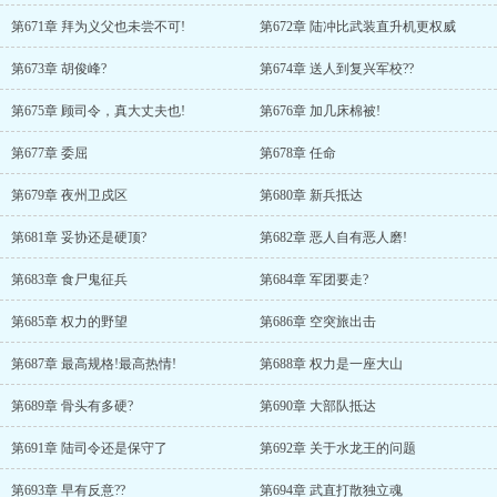
第671章 拜为义父也未尝不可!
第672章 陆冲比武装直升机更权威
第673章 胡俊峰?
第674章 送人到复兴军校??
第675章 顾司令，真大丈夫也!
第676章 加几床棉被!
第677章 委屈
第678章 任命
第679章 夜州卫戍区
第680章 新兵抵达
第681章 妥协还是硬顶?
第682章 恶人自有恶人磨!
第683章 食尸鬼征兵
第684章 军团要走?
第685章 权力的野望
第686章 空突旅出击
第687章 最高规格!最高热情!
第688章 权力是一座大山
第689章 骨头有多硬?
第690章 大部队抵达
第691章 陆司令还是保守了
第692章 关于水龙王的问题
第693章 早有反意??
第694章 武直打散独立魂