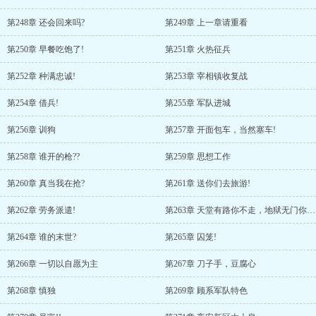
第248章 还会回来吗?
第249章 上一章请重看
第250章 早餐吃饱了!
第251章 火热征兵
第252章 种满忠诚!
第253章 宰相镇收复战
第254章 借兵!
第255章 军队进城
第256章 训狗
第257章 开面包车，当然塞车!
第258章 谁开的枪??
第259章 思想工作
第260章 真当我在抢?
第261章 送你们去旅游!
第262章 劳务派遣!
第263章 天堂有路你不走，地狱无门你当门!
第264章 谁的末世?
第265章 囚笼!
第266章 一切以自愿为主
第267章 刀子手，豆腐心
第268章 慎独
第269章 顾系军队特色