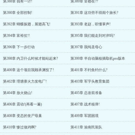
第388章 我有一计!
第389章 全都在??
第390章 全部控制!
第391章 这功劳不得闹个旅长?
第392章 蝴蝶振翅，展翅高飞!
第393章 老赵，听懂掌声!
第394章 富裕仗!!
第395章 我们能走到对岸吗?
第396章 下一步行动
第397章 我纯圣母心
第398章 内卫什么时候才能站起来?
第399章 半自动脑核摘取机pro版本
第400章 这个项目我顾承渊投了!
第401章 不钓鱼钓什么?
第402章 理塘寨火力发电厂!
第403章 军字头教育集团
第404章 放火烧山!
第405章 总攻前准备
第406章 震动!(再看一遍)
第407章 战术核弹!
第408章 变态的丧尸母巢
第409章 军团困境
第410章 惨过做鸡啊?
第411章 渝南民装队