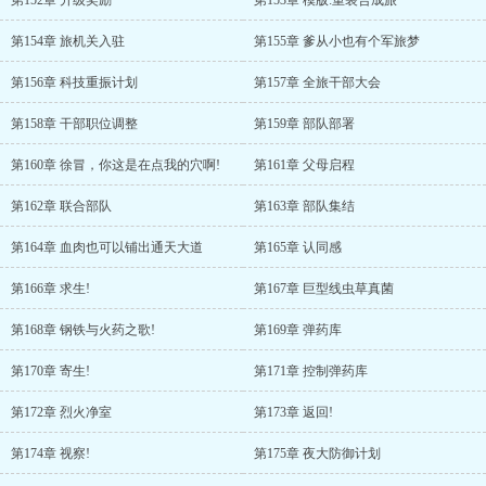
第152章 升级奖励
第153章 模版:重装合成旅
第154章 旅机关入驻
第155章 爹从小也有个军旅梦
第156章 科技重振计划
第157章 全旅干部大会
第158章 干部职位调整
第159章 部队部署
第160章 徐冒，你这是在点我的穴啊!
第161章 父母启程
第162章 联合部队
第163章 部队集结
第164章 血肉也可以铺出通天大道
第165章 认同感
第166章 求生!
第167章 巨型线虫草真菌
第168章 钢铁与火药之歌!
第169章 弹药库
第170章 寄生!
第171章 控制弹药库
第172章 烈火净室
第173章 返回!
第174章 视察!
第175章 夜大防御计划