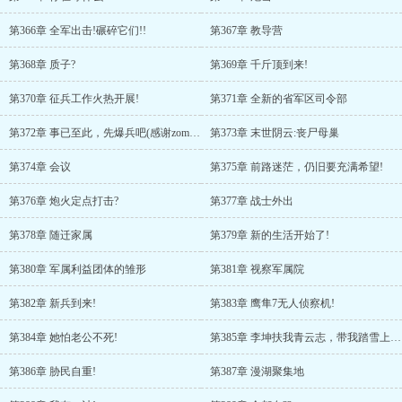
第366章 全军出击!碾碎它们!!
第367章 教导营
第368章 质子?
第369章 千斤顶到来!
第370章 征兵工作火热开展!
第371章 全新的省军区司令部
第372章 事已至此，先爆兵吧(感谢zombies大哥送的礼物之王!)
第373章 末世阴云:丧尸母巢
第374章 会议
第375章 前路迷茫，仍旧要充满希望!
第376章 炮火定点打击?
第377章 战士外出
第378章 随迁家属
第379章 新的生活开始了!
第380章 军属利益团体的雏形
第381章 视察军属院
第382章 新兵到来!
第383章 鹰隼7无人侦察机!
第384章 她怕老公不死!
第385章 李坤扶我青云志，带我踏雪上山颠!
第386章 胁民自重!
第387章 漫湖聚集地