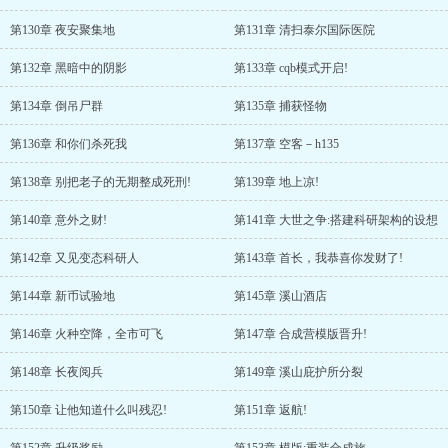
第130章 夜安聚集地
第131章 清扫泰尔国际医院
第132章 黑暗中的阴影
第133章 cqb模式开启!
第134章 倒吊尸群
第135章 捕获怪物
第136章 和你们杀死我
第137章 空客－h135
第138章 别把老子的无期整成死刑!
第139章 地上凉!
第140章 意外之财!
第141章 大世之争:搭建科研架构的设想
第142章 又见变态科研人
第143章 首长，我恭喜你发财了!
第144章 新币试验地
第145章 溪山酒店
第146章 火种空降，全市可飞
第147章 合成营模版晋升!
第148章 长夜阅兵
第149章 溪山庇护所分裂
第150章 让他知道什么叫残忍!
第151章 返航!