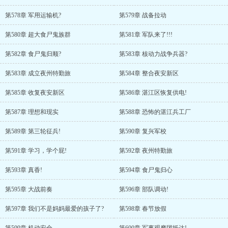
第578章 军用运输机?
第579章 战备拉动
第580章 超大食尸鬼族群
第581章 军队来了!!!
第582章 食尸鬼归顺?
第583章 核动力战争兵器?
第583章 成立夜州特勤旅
第584章 整合夜安新区
第585章 收复夜安新区
第586章 湛江区恢复供电!
第587章 理想和现实
第588章 恐怖的湛江兵工厂
第589章 第三轮征兵!
第590章 复兴军校
第591章 学习，学个屁!
第592章 夜州特勤旅
第593章 真香!
第594章 食尸鬼归心
第595章 大战前奏
第596章 部队调动!
第597章 我们不是妈妈最爱的孩子了?
第598章 春节放假