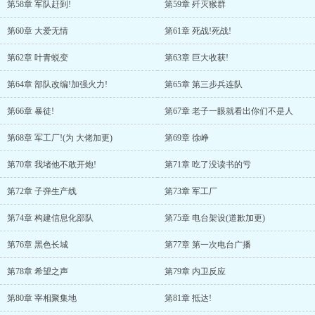
第58章 军队赶到!
第59章 歼灭猴群
第60章 大爱无情
第61章 死战!死战!
第62章 叶青蜕变
第63章 巨大收获!
第64章 部队改编!加强火力!
第65章 第三步兵连队
第66章 暴徒!
第67章 老子一眼就看出你们不是人
第68章 军工厂!(为 大佬加更)
第69章 徐峥
第70章 我堵他不敢开炮!
第71章 吃了没读书的亏
第72章 子弹生产线
第73章 军工厂
第74章 构建信息化部队
第75章 电台架设(道歉加更)
第76章 黑色长城
第77章 第一次电台广播
第78章 希望之声
第79章 内卫反应
第80章 宰相聚集地
第81章 抵达!