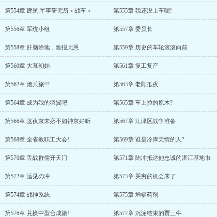
第554章 建筑:军事研究所＜战车＞
第555章 我还没上车呢!
第556章 军统小组
第557章 委员长
第558章 肝脑涂地，难报此恩
第559章 历史的车轮滚滚向前
第560章 大幕初始
第561章 复工复产
第562章 炮兵旅!!!
第563章 老顾抵夜
第564章 成为我的羽翼吧
第565章 车上拉的原木?
第566章 这夜京未必不如神京好听
第567章 江津区战争准备
第568章 全省教职工大会!
第569章 谁是冷库无情的人?
第570章 舌战群儒开天门
第571章 陆冲抵达他忠诚的湛江基地市
第572章 远见の冲
第573章 哭穷的机会来了
第574章 战神系统
第575章 增幅药剂
第576章 兑换中型合成旅!
第577章 沉淀结束的贾三牛