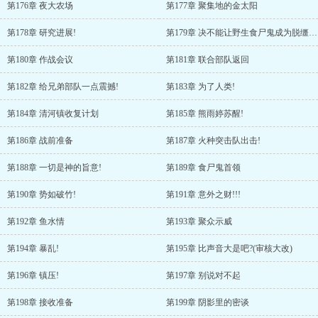
第176章 夜大农场
第177章 聚集地的金太阳
第178章 研究进展!
第179章 决不能让野生食尸鬼成为脱缰的野马!
第180章 作战会议
第181章 联合部队返回
第182章 给兄弟部队一点震撼!
第183章 为了人类!
第184章 清河镇收复计划
第185章 熊雨婷苏醒!
第186章 战前准备
第187章 火种突击队出击!
第188章 一切是神的旨意!
第189章 食尸鬼首领
第190章 势如破竹!
第191章 意外之财!!!
第192章 鱼水情
第193章 聚众示威
第194章 暴乱!
第195章 比声音大是吧?(审核大改)
第196章 镇压!
第197章 别说对不起
第198章 接收准备
第199章 阴影里的密谈