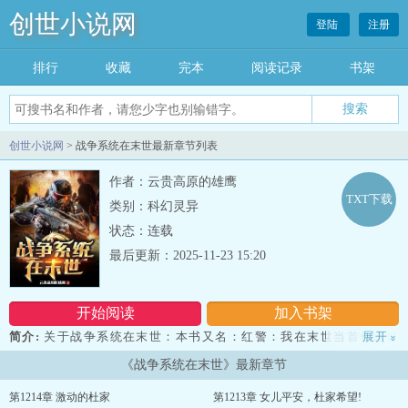
创世小说网
登陆
注册
排行
收藏
完本
阅读记录
书架
创世小说网
> 战争系统在末世最新章节列表
作者：云贵高原的雄鹰
TXT下载
类别：科幻灵异
状态：连载
最后更新：2025-11-23 15:20
开始阅读
加入书架
简介:
关于战争系统在末世：本书又名：红警：我在末世当首长末世
展开
»
+红警暴兵+硬核数据+智商在线顾承渊在末世来临之际获得战争系
《战争系统在末世》最新章节
统，开始疯狂暴兵，以钢铁洪流横推末世！简介无力，请移步正文...
第1214章 激动的杜家
第1213章 女儿平安，杜家希望!