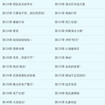
第318章 部队机关的学生
第319章 溪水区作战方案
第320章 只要练不死，就往死里练!
第321章 艰难行军
第322章 爆破行动
第323章 死亡绽放!
第324章 察觉
第325章 炸断溪水大桥!
第326章 哒哒哒哒哒哒～
第327章 净世?毁灭!
第328章 雨夜休整
第329章 占领服务区
第330章 等死，死群可乎?
第331章 挣命!
第332章 炮击!炮击!
第333章 金色的蓝黄!
第334章 武装探索队的前奏
第335章 燃油不足恐惧症!
第336章 隆仓村丧尸覆灭!
第337章 战术安排
第338章 丧尸出笼!
第339章 炮击麦脾镇
第340章 火攻战法!
第341章 乱象初起