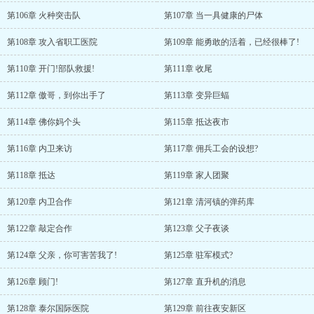
第106章 火种突击队
第107章 当一具健康的尸体
第108章 攻入省职工医院
第109章 能勇敢的活着，已经很棒了!
第110章 开门!部队救援!
第111章 收尾
第112章 傲哥，到你出手了
第113章 变异巨蝠
第114章 佛你妈个头
第115章 抵达夜市
第116章 内卫来访
第117章 佣兵工会的设想?
第118章 抵达
第119章 家人团聚
第120章 内卫合作
第121章 清河镇的弹药库
第122章 敲定合作
第123章 父子夜谈
第124章 父亲，你可害苦我了!
第125章 驻军模式?
第126章 顾门!
第127章 直升机的消息
第128章 泰尔国际医院
第129章 前往夜安新区