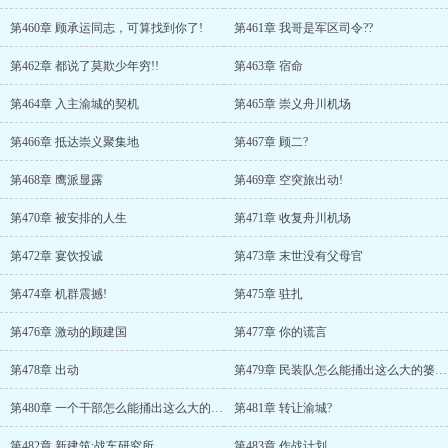
第460章 顾承运同志，可算找到你了!
第461章 我哥是军区司令??
第462章 都说了莫欺少年穷!!
第463章 宿命
第464章 入主渝城的契机
第465章 崇义舟川机场
第466章 抵达崇义聚集地
第467章 顾二?
第468章 鹰派显露
第469章 空突旅出动!
第470章 被安排的人生
第471章 收复舟川机场
第472章 宴饮投诚
第473章 末世没有父母官
第474章 机群震撼!
第475章 驻扎
第476章 激动的顾建国
第477章 你的谎言
第478章 出动
第479章 民装队怎么能捅出这么大的篓子!
第480章 一个干部怎么能捅出这么大的篓子?
第481章 转让渝城?
第482章 新建筑:战车研究所
第483章 作战计划