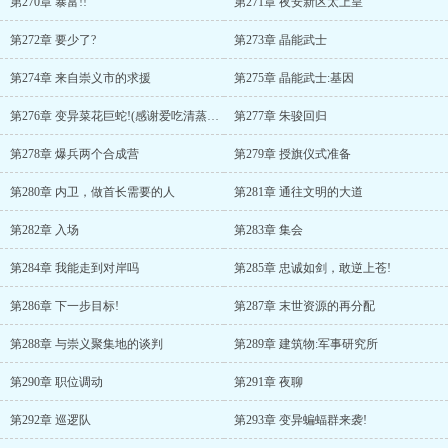
第270章 暴富!!
第271章 夜安新区太上皇
第272章 要少了?
第273章 晶能武士
第274章 来自崇义市的求援
第275章 晶能武士:基因
第276章 变异菜花巨蛇!(感谢爱吃清蒸鲅鱼的乌图送的礼物之王)
第277章 朱骏回归
第278章 爆兵两个合成营
第279章 授旗仪式准备
第280章 内卫，做首长需要的人
第281章 通往文明的大道
第282章 入场
第283章 集会
第284章 我能走到对岸吗
第285章 忠诚如剑，敢逆上苍!
第286章 下一步目标!
第287章 末世资源的再分配
第288章 与崇义聚集地的谈判
第289章 建筑物:军事研究所
第290章 职位调动
第291章 夜聊
第292章 巡逻队
第293章 变异蝙蝠群来袭!