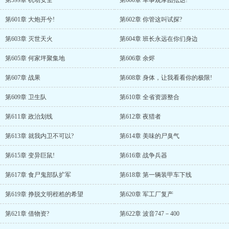
第599章 机动安全
第600章 军事观摩团抵达!
第601章 大炮开兮!
第602章 你管这叫试探?
第603章 灭世天火
第604章 班长永远在你们身边
第605章 何家坪聚集地
第606章 余烬
第607章 战果
第608章 身体，让我看看你的极限!
第609章 卫生队
第610章 全省资源整合
第611章 政治划线
第612章 夜猎者
第613章 就我内卫不可以?
第614章 美味的尸臭气
第615章 变异巨鼠!
第616章 战争兵器
第617章 食尸鬼部队扩军
第618章 第一辆装甲车下线
第619章 挣脱文明桎梏的希望
第620章 军工厂复产
第621章 借物资?
第622章 波音747－400