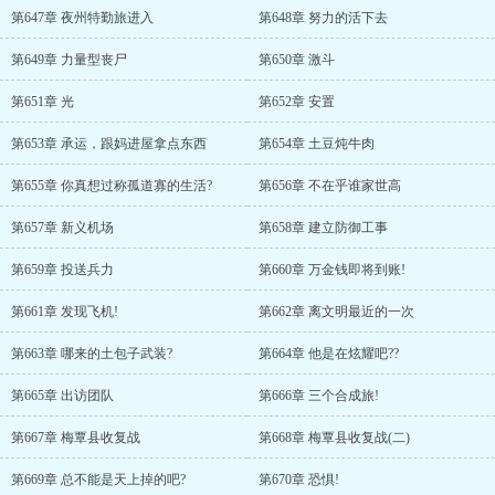
第647章 夜州特勤旅进入
第648章 努力的活下去
第649章 力量型丧尸
第650章 激斗
第651章 光
第652章 安置
第653章 承运，跟妈进屋拿点东西
第654章 土豆炖牛肉
第655章 你真想过称孤道寡的生活?
第656章 不在乎谁家世高
第657章 新义机场
第658章 建立防御工事
第659章 投送兵力
第660章 万金钱即将到账!
第661章 发现飞机!
第662章 离文明最近的一次
第663章 哪来的土包子武装?
第664章 他是在炫耀吧??
第665章 出访团队
第666章 三个合成旅!
第667章 梅覃县收复战
第668章 梅覃县收复战(二)
第669章 总不能是天上掉的吧?
第670章 恐惧!