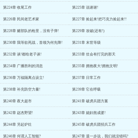
第224章 收尾工作
第225章 说谢谢!
第226章 民间老艺术家
第227章 捡起来!把巧克力捡起来!!
第228章 赌部队的枪里，没有子弹!
第229章 攻破(还有!)
第230章 我等欲死战，首领为何先降!
第231章 末世等级
第232章 谈!都给老子谈!
第233章 仗会有打完的那天
第234章 广播胜利的消息
第235章 拥抱夜大!拥抱文明!
第236章 万福隔离点设立!
第237章 日常工作
第238章 补充防空力量!
第239章 它在呼吸
第240章 夜大超市
第241章 破虏兵团方案
第242章 赵杰野望!
第243章 媳妇熬成婆!
第244章 另起炉灶
第245章 破虏兵团招兵工作
第246章 何谓人工智能?
第247章 退一步说，我们就没错吗?