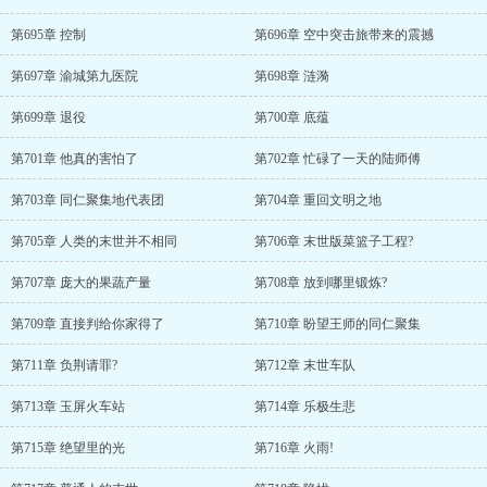
第695章 控制
第696章 空中突击旅带来的震撼
第697章 渝城第九医院
第698章 涟漪
第699章 退役
第700章 底蕴
第701章 他真的害怕了
第702章 忙碌了一天的陆师傅
第703章 同仁聚集地代表团
第704章 重回文明之地
第705章 人类的末世并不相同
第706章 末世版菜篮子工程?
第707章 庞大的果蔬产量
第708章 放到哪里锻炼?
第709章 直接判给你家得了
第710章 盼望王师的同仁聚集
第711章 负荆请罪?
第712章 末世车队
第713章 玉屏火车站
第714章 乐极生悲
第715章 绝望里的光
第716章 火雨!