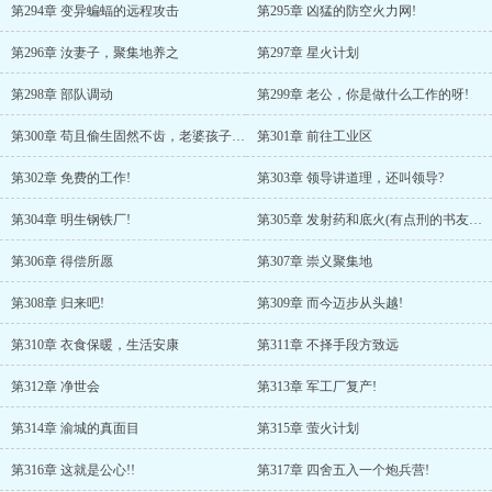
第294章 变异蝙蝠的远程攻击
第295章 凶猛的防空火力网!
第296章 汝妻子，聚集地养之
第297章 星火计划
第298章 部队调动
第299章 老公，你是做什么工作的呀!
第300章 苟且偷生固然不齿，老婆孩子何其无辜?
第301章 前往工业区
第302章 免费的工作!
第303章 领导讲道理，还叫领导?
第304章 明生钢铁厂!
第305章 发射药和底火(有点刑的书友做笔记!)
第306章 得偿所愿
第307章 崇义聚集地
第308章 归来吧!
第309章 而今迈步从头越!
第310章 衣食保暖，生活安康
第311章 不择手段方致远
第312章 净世会
第313章 军工厂复产!
第314章 渝城的真面目
第315章 萤火计划
第316章 这就是公心!!
第317章 四舍五入一个炮兵营!