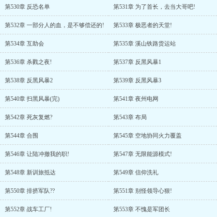
第530章 反恐名单
第531章 为了首长，去当大哥吧!
第532章 一部分人的血，是不够偿还的!
第533章 极恶者的天堂!
第534章 互助会
第535章 溪山铁路货运站
第536章 杀戮之夜!
第537章 反黑风暴1
第538章 反黑风暴2
第539章 反黑风暴3
第540章 扫黑风暴(完)
第541章 夜州电网
第542章 死灰复燃?
第543章 布局
第544章 合围
第545章 空地协同火力覆盖
第546章 让陆冲撤我的职!
第547章 无限能源模式!
第548章 新训旅抵达
第549章 信仰洗礼
第550章 排挤军队??
第551章 别怪领导心狠!
第552章 战车工厂!
第553章 不愧是军团长