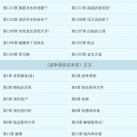
第1212章 顾委员长的弟妻??
第1211章 副战区级亲至!
第1210章 战区司令的命令??
第1208章 话又说回来了
第1208章 你简直在异想天开!
第1207章 白捡的人情
第1206章 瞌睡来了送枕头
第1205章 机会
第1204章 零元购
第1203章 金光大道
《战争系统在末世》正文
第1章 末世爆发(改)
第2章 战争系统
第3章 精锐步兵班
第4章 前往夜州大学
第5章 清扫丧尸
第6章 收获
第7章 清扫进行时
第8章 初遇幸存者
第9章 抵达夜州大学
第10章 解锁新单位!
第11章 修整
第12章 校内幸存者