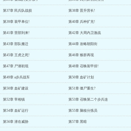
第37章 民兵队战损
第38章 晋升营长!
第39章 装甲单位!
第40章 兵种扩充!
第41章 营部到来!
第42章 大周内卫激战
第43章 部队搬迁
第44章 攻略朝阳街
第45章 王虎之死!
第46章 猴群再现
第47章 尸潮初现
第48章 召唤装甲排!
第49章 a步兵战车
第50章 血矿计划
第50章 血矿建设
第51章 僵尸重生?
第52章 宰相镇
第53章 召唤第二个步兵连
第54章 血矿运行
第55章 脑核分拣员
第56章 潜在威胁
第57章 黑暗