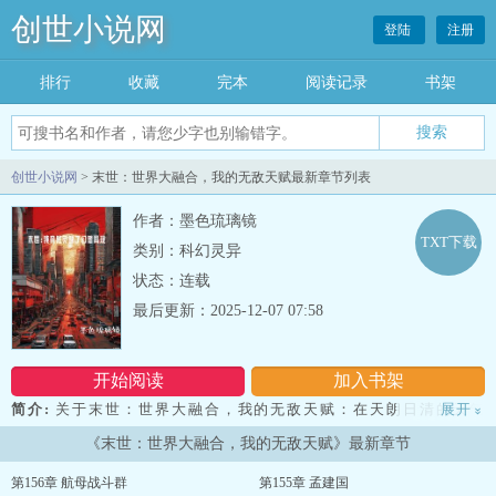
创世小说网
登陆
注册
排行
收藏
完本
阅读记录
书架
创世小说网
> 末世：世界大融合，我的无敌天赋最新章节列表
作者：墨色琉璃镜
TXT下载
类别：科幻灵异
状态：连载
最后更新：2025-12-07 07:58
开始阅读
加入书架
简介:
关于末世：世界大融合，我的无敌天赋：在天朗日清的天气
展开
»
下，天空忽然传出一声响彻云端的巨响，随即，天空中带给人类无尽
《末世：世界大融合，我的无敌天赋》最新章节
光和热的太阳，被猩红的光芒覆盖，猩红的光芒照耀着全世界，同时
半空中出现了无数裂纹，就像世界裂开了一样。正当人类震惊于这些
第156章 航母战斗群
第155章 孟建国