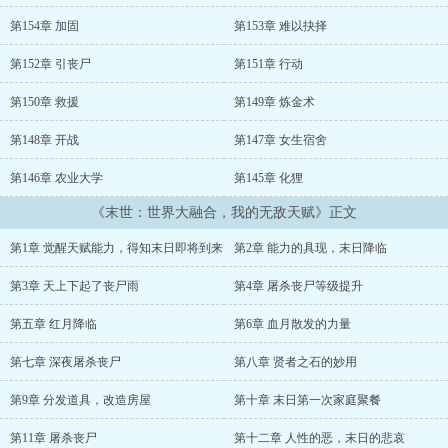
景象时，从裂纹中涌出无数丧尸，从此世界进入末日的时代。正当人
们绝望之时，世界降下祂对生命的恩赐，有部分幸运的人类觉醒出自
第154章 加固
第153章 难以抉择
己独有的天赋能力。在这些人类的带领下，组建一个个避难所，艰难
的求生时；世界又跟人们开来一个玩笑，域外的无数的世界正要与这
第152章 引丧尸
第151章 行动
个世界融合。世界融合中，这个名为蓝星的世界出现灵气、鬼气复
苏。这其中究竟是神话的复苏或者只是某些东西的阴谋。...
第150章 救援
第149章 炼金术
第148章 开战
第147章 女生宿舍
第146章 农业大学
第145章 化狸
《末世：世界大融合，我的无敌天赋》正文
第1章 觉醒天赋能力，得知末日即将到来
第2章 能力的具现，末日降临
第3章 天上下起了丧尸雨
第4章 屠杀丧尸等级提升
第五章 红月降临
第6章 血月散发的力量
第七章 深夜屠杀丧尸
第八章 贤者之石的妙用
第9章 分发道具，改造房屋
第十章 末日第一次家庭聚餐
第11章 屠杀丧尸
第十二章 人性的恶，末日的悲哀