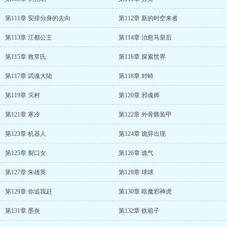
第111章 安排分身的去向
第112章 新的时空来者
第113章 江都公主
第114章 治愈马皇后
第115章 救常氏
第116章 探索世界
第117章 武魂大陆
第118章 对峙
第119章 灭村
第120章 邪魂师
第121章 寒冷
第122章 外骨骼装甲
第123章 机器人
第124章 诡异出现
第125章 裂口女
第126章 诡气
第127章 朱雄英
第128章 球球
第129章 你追我赶
第130章 暗魔邪神虎
第131章 墨炎
第132章 铁箱子