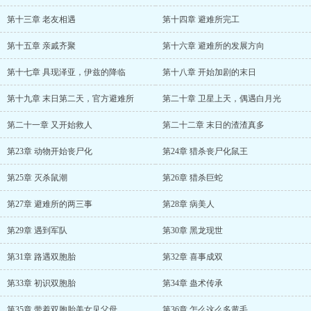
第十三章 老友相遇
第十四章 避难所完工
第十五章 亲戚齐聚
第十六章 避难所的发展方向
第十七章 具现泽亚，伊兹的降临
第十八章 开始加剧的末日
第十九章 末日第二天，官方避难所
第二十章 卫星上天，偶遇白月光
第二十一章 又开始救人
第二十二章 末日的渣渣真多
第23章 动物开始丧尸化
第24章 猎杀丧尸化鼠王
第25章 灭杀鼠潮
第26章 猎杀巨蛇
第27章 避难所的两三事
第28章 病美人
第29章 遇到军队
第30章 黑龙现世
第31章 路遇双胞胎
第32章 喜事成双
第33章 初识双胞胎
第34章 蛊术传承
第35章 带着双胞胎美女见父母
第36章 怎么这么多黄毛