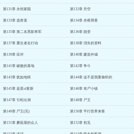
第131章 永恒家园
第132章 升空
第133章 选兽宠
第134章 赤夜萌香
第135章 第二名黑影将军
第136章 脱变
第137章 重生者在行动
第138章 消失的资料
第139章 应对
第140章 建造外城
第141章 破败的基地
第142章 争斗
第143章 犹如地狱
第144章 这不是我要偷听的
第145章 蓝星ol更新
第146章 丧尸小镇
第147章 引蛇出洞
第148章 尸王
第149章 尸王(完)
第150章 平行世界来客
第151章 蘑菇屋的众人
第152章 初见