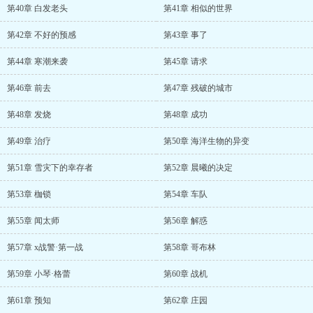
第40章 白发老头
第41章 相似的世界
第42章 不好的预感
第43章 事了
第44章 寒潮来袭
第45章 请求
第46章 前去
第47章 残破的城市
第48章 发烧
第48章 成功
第49章 治疗
第50章 海洋生物的异变
第51章 雪灾下的幸存者
第52章 晨曦的决定
第53章 枷锁
第54章 车队
第55章 闻太师
第56章 解惑
第57章 x战警·第一战
第58章 哥布林
第59章 小琴·格蕾
第60章 战机
第61章 预知
第62章 庄园