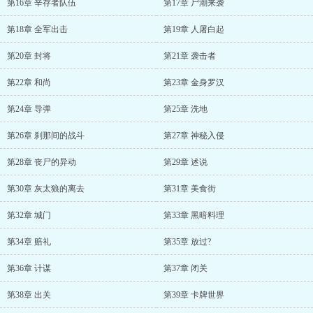
第16章 辛存者队伍
第17章 尸潮来袭
第18章 全军出击
第19章 人屠白起
第20章 封将
第21章 袭击者
第22章 和尚
第23章 金身罗汉
第24章 导弹
第25章 洗地
第26章 刹那间的战斗
第27章 神秘入侵
第28章 丧尸的异动
第29章 述说
第30章 灰太狼的离去
第31章 美食街
第32章 城门
第33章 黑暗料理
第34章 赔礼
第35章 放过?
第36章 计谋
第37章 闭关
第38章 出关
第39章 卡牌世界