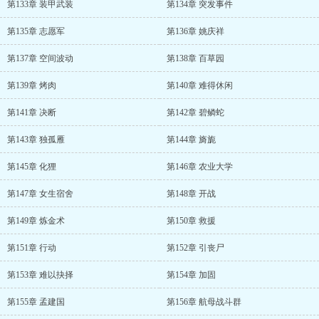
第133章 装甲武装
第134章 突发事件
第135章 志愿军
第136章 姚庆祥
第137章 空间波动
第138章 百草园
第139章 烤肉
第140章 难得休闲
第141章 决断
第142章 碧鳞蛇
第143章 独孤雁
第144章 旖旎
第145章 化狸
第146章 农业大学
第147章 女生宿舍
第148章 开战
第149章 炼金术
第150章 救援
第151章 行动
第152章 引丧尸
第153章 难以抉择
第154章 加固
第155章 孟建国
第156章 航母战斗群