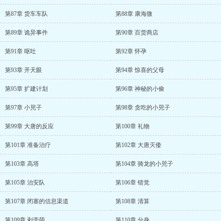
第87章 货车车队
第88章 康海微
第89章 诡异事件
第90章 百货商店
第91章 呕吐
第92章 怀孕
第93章 开天眼
第94章 惊喜的父母
第95章 扩建计划
第96章 神秘的小偷
第97章 小兕子
第98章 贪吃的小兕子
第99章 大唐的反应
第100章 礼物
第101章 准备治疗
第102章 大唐灭倭
第103章 高塔
第104章 骑龙的小兕子
第105章 治安队
第106章 错觉
第107章 闭塞的信息渠道
第108章 清算
第109章 剥壳萌
第110章 分身