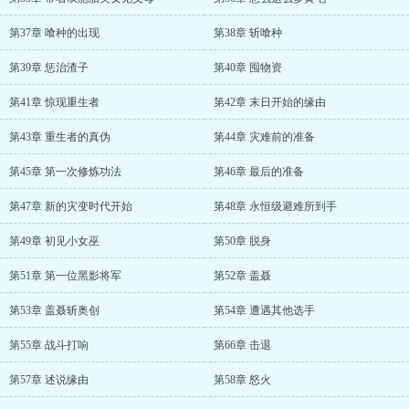
第37章 喰种的出现
第38章 斩喰种
第39章 惩治渣子
第40章 囤物资
第41章 惊现重生者
第42章 末日开始的缘由
第43章 重生者的真伪
第44章 灾难前的准备
第45章 第一次修炼功法
第46章 最后的准备
第47章 新的灾变时代开始
第48章 永恒级避难所到手
第49章 初见小女巫
第50章 脱身
第51章 第一位黑影将军
第52章 盖聂
第53章 盖聂斩奥创
第54章 遭遇其他选手
第55章 战斗打响
第66章 击退
第57章 述说缘由
第58章 怒火