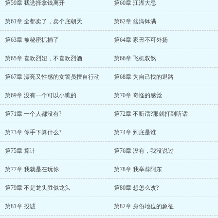
第59章 我选择拿钱离开
第60章 江湖大忌
第61章 全都卖了，卖个底朝天
第62章 盆满钵满
第63章 被秘密抓捕了
第64章 家丑不可外扬
第65章 喜欢烈妞，不喜欢烈酒
第66章 飞机双煞
第67章 漂亮又性感的女警员擅自行动
第68章 为自己找的退路
第69章 没有一个可以小瞧的
第70章 奇怪的感觉
第71章 一个人都没有?
第72章 不听话?那就打到听话
第73章 你手下算什么?
第74章 到底是谁
第75章 算计
第76章 没有，我没说过
第77章 我就是在玩你
第78章 我举荐阿东
第79章 不是龙头胜似龙头
第80章 想怎么改?
第81章 投诚
第82章 身份地位的象征