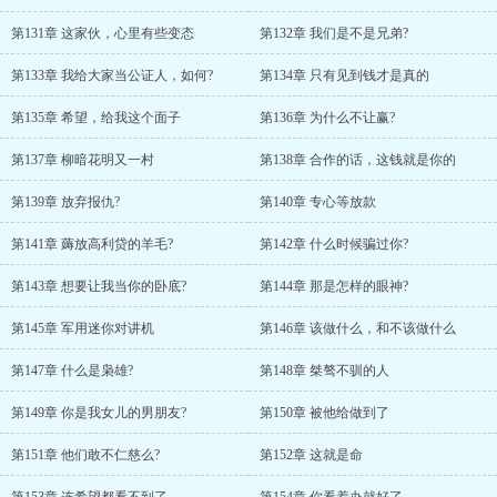
第131章 这家伙，心里有些变态
第132章 我们是不是兄弟?
第133章 我给大家当公证人，如何?
第134章 只有见到钱才是真的
第135章 希望，给我这个面子
第136章 为什么不让赢?
第137章 柳暗花明又一村
第138章 合作的话，这钱就是你的
第139章 放弃报仇?
第140章 专心等放款
第141章 薅放高利贷的羊毛?
第142章 什么时候骗过你?
第143章 想要让我当你的卧底?
第144章 那是怎样的眼神?
第145章 军用迷你对讲机
第146章 该做什么，和不该做什么
第147章 什么是枭雄?
第148章 桀骜不驯的人
第149章 你是我女儿的男朋友?
第150章 被他给做到了
第151章 他们敢不仁慈么?
第152章 这就是命