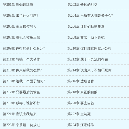
第201章 瑜伽训练班
第202章 长远的利益
第203章 出了什么问题?
第204章 当所有人都是傻子么?
第205章 幕后操控的人
第206章 让他们插翅难逃
第207章 没机会狡兔三窟
第208章 其实，我不姓范
第209章 你打的是什么音乐?
第210章 你打理这间娱乐公司
第211章 想搞一个大动作
第212章 属于下九流的存在
第213章 你来帮我怎么样?
第214章 说出来，不怕吓死你
第215章 给我一个面子如何?
第216章 达成合作
第217章 只要最后的输赢
第218章 真正的目的
第219章 贩毒，谁都不行
第220章 要去自首
第221章 应该由我结束
第222章 生与死
第223章 宁杀错，勿放过
第224章 江湖绰号