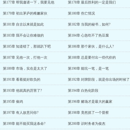
第177章 帮我邀请一下，我要见他
第178章 最后胜利的一定是我们
第179章 初出茅庐的稚嫩家伙
第180章 伤亡情况
第181章 自古以来就是如此
第182章 当我的秘书，如何?
第183章 我不会让你难做的
第184章 心急吃不了热豆腐
第185章 知道错了，那就趴下吧
第186章 那个家伙，是什么人?
第187章 见他一次，打他一次
第188章 总是要付出一些代价的
第189章 市场，实在是太大了
第190章 能坑一笔，是一笔
第191章 看着挺好欺负的
第192章 封牌阶段，就是你出场的时候了
第193章 他就真的厉害了?
第194章 白热化阶段
第195章 偷鸡
第196章 赌场才是最大的赢家
第197章 有人故意问你?
第198章 竟然抓了一个督察
第199章 能不能买我这条命?
第200章 识时务者为俊杰