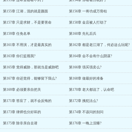
第153章 连希望都看不到了
第154章 你看着办就好了
第155章 江湖，混的就是颜面
第156章 一将功成万骨枯
第157章 只是求财，不是要害命
第158章 金店被人打劫了
第159章 任免名单
第160章 先礼后兵
第161章 不用演，才是最真实的
第162章 都是老江湖了，何必这么玩呢?
第163章 你们监视我?
第164章 会不会有什么阴谋?
第165章 觉得威胁，那就当是威胁吧
第166章 强买强卖么?
第167章 你还觉得，能够留下我么?
第168章 做最好的准备
第169章 必须要亲自把关
第170章 老大都说了，认命吧
第171章 答应了，就不会反悔的
第172章 拽犯法么?
第173章 律师也分好坏的
第174章 不该问的别问
第175章 除非亲自去请
第176章 一晚上没睡?