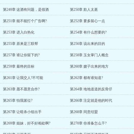
第249章 这酒有问题，是假酒
第250章 欺人太甚
第251章 能不能打个广告啊?
第252章 要多留心一点
第253章 进入白热化
第254章 有什么想要的?
第255章 原来是三联帮
第256章 说出来的目的
第257章 谁让你留下的?
第258章 玉女掌门人概念
第259章 最终的目标
第260章 嫂子出来的地方
第261章 让我交人?不可能
第262章 都有谁知道?
第263章 愿不愿意合作?
第264章 地地道道的反骨仔
第265章 怕我篡位?
第266章 注定就是他的时代
第267章 让暗杀小组出手
第268章 同意结盟
第269章 姐妹，好不好相处啊?
第270章 你准备怎么干?