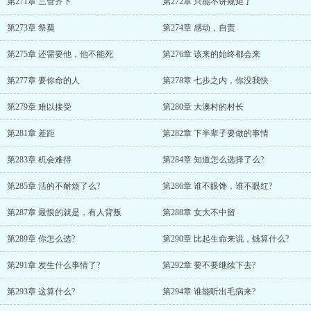
第271章 三管齐下
第272章 只能不讲规矩了
第273章 祭奠
第274章 感动，自责
第275章 还需要他，他不能死
第276章 该来的始终都会来
第277章 要你命的人
第278章 七步之内，你没我快
第279章 难以接受
第280章 大澳村的村长
第281章 差距
第282章 下半辈子要做的事情
第283章 机会难得
第284章 知道怎么选择了么?
第285章 活的不耐烦了么?
第286章 谁不眼馋，谁不眼红?
第287章 最恨的就是，有人背叛
第288章 女大不中留
第289章 你怎么选?
第290章 比起生命来说，钱算什么?
第291章 发生什么事情了?
第292章 要不要继续下去?
第293章 这算什么?
第294章 谁能听出毛病来?