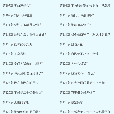
第107章 李sir还好么?
第108章 不按照他说的去照办，他就要干掉我
第109章 对外号称暗主
第110章 请问，你是谁啊?
第111章 或许，这就是人性吧
第112章 谁能掠其锋芒?
第113章 结盟之后，有什么好处?
第114章 找个借口罢了，利益才是真的
第115章 靓坤的小九九
第116章 股份分配
第117章 拍卖风波
第118章 自己都不相信，路过
第119章 专门为我来的，对吧?
第120章 为什么找我?
第121章 你到底都告诉给谁了?
第122章 找我?找我干什么?
第123章 卧底有卧底的用法
第124章 四大社团联盟第一个目标
第125章 不就是二十亿美金么?
第126章 万事俱备就差钱了
第127章 太抠门了吧
第128章 敲定完毕
第129章 谁给他们的胆子啊?
第130章 一帮废物，连一个人都看不住