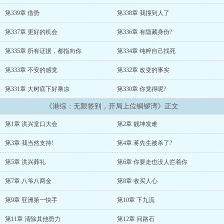
第339章 借势
第338章 我撞到人了
第337章 更好的机会
第336章 有隐藏身份?
第335章 所有证据，都指向你
第334章 纯粹自己找死
第333章 不安的感觉
第332章 改变的事实
第331章 大树底下好乘凉
第330章 你觉得呢?
《港综：无限签到，开局上位铜锣湾》正文
第1章 洪兴堂口大会
第2章 靓坤发难
第3章 我当然支持!
第4章 蒋先生被杀了?
第5章 洪兴葬礼
第6章 你要走也没人拦着你
第7章 八爷八两金
第8章 收买人心
第9章 亚洲第一快手
第10章 下九流
第11章 清除其他势力
第12章 问路石