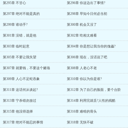
第295章 不甘心
第296章 你这边出了事情?
第297章 绝对不能是真的
第298章 早知今日何必当初
第299章 谁动手?
第300章 机会又没了
第301章 没错，就是他
第302章 吃相太难看
第303章 临时起意
第304章 你是想让我当你的傀儡?
第305章 不要让我失望
第306章 现在，没话说了吧
第307章 就要钱，不要这个赌场
第308章 人老心不老
第309章 人心不足蛇吞象
第310章 你以为你是谁?
第311章 这话何从谈起?
第312章 为了自己的脸面，要个台阶
第313章 宁杀错勿放过
第314章 利用完就丢?人性的残酷
第315章 他没得选择
第316章 难啃的骨头
第317章 绝对不能忍的事情
第318章 无快不破