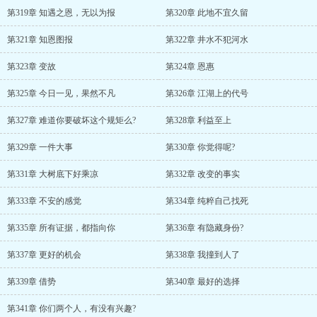
第319章 知遇之恩，无以为报
第320章 此地不宜久留
第321章 知恩图报
第322章 井水不犯河水
第323章 变故
第324章 恩惠
第325章 今日一见，果然不凡
第326章 江湖上的代号
第327章 难道你要破坏这个规矩么?
第328章 利益至上
第329章 一件大事
第330章 你觉得呢?
第331章 大树底下好乘凉
第332章 改变的事实
第333章 不安的感觉
第334章 纯粹自己找死
第335章 所有证据，都指向你
第336章 有隐藏身份?
第337章 更好的机会
第338章 我撞到人了
第339章 借势
第340章 最好的选择
第341章 你们两个人，有没有兴趣?