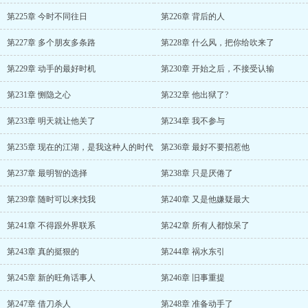
第225章 今时不同往日
第226章 背后的人
第227章 多个朋友多条路
第228章 什么风，把你给吹来了
第229章 动手的最好时机
第230章 开始之后，不接受认输
第231章 恻隐之心
第232章 他出狱了?
第233章 明天就让他关了
第234章 我不参与
第235章 现在的江湖，是我这种人的时代
第236章 最好不要招惹他
第237章 最明智的选择
第238章 只是厌倦了
第239章 随时可以来找我
第240章 又是他嫌疑最大
第241章 不得跟外界联系
第242章 所有人都惊呆了
第243章 真的挺狠的
第244章 祸水东引
第245章 新的旺角话事人
第246章 旧事重提
第247章 借刀杀人
第248章 准备动手了