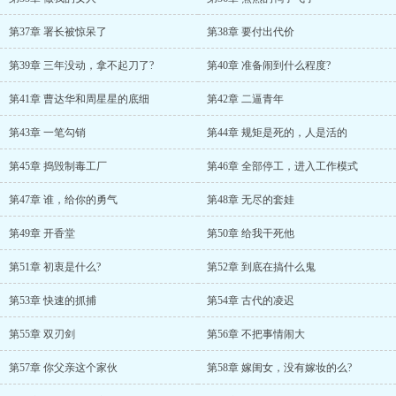
第37章 署长被惊呆了
第38章 要付出代价
第39章 三年没动，拿不起刀了?
第40章 准备闹到什么程度?
第41章 曹达华和周星星的底细
第42章 二逼青年
第43章 一笔勾销
第44章 规矩是死的，人是活的
第45章 捣毁制毒工厂
第46章 全部停工，进入工作模式
第47章 谁，给你的勇气
第48章 无尽的套娃
第49章 开香堂
第50章 给我干死他
第51章 初衷是什么?
第52章 到底在搞什么鬼
第53章 快速的抓捕
第54章 古代的凌迟
第55章 双刃剑
第56章 不把事情闹大
第57章 你父亲这个家伙
第58章 嫁闺女，没有嫁妆的么?