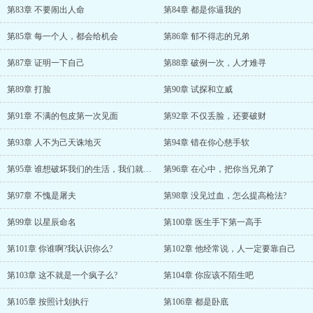
第83章 不要闹出人命
第84章 都是你逼我的
第85章 每一个人，都会给机会
第86章 郁不得志的兄弟
第87章 证明一下自己
第88章 破例一次，人才难寻
第89章 打脸
第90章 试探和立威
第91章 不满的包皮第一次见面
第92章 不仅丢脸，还要破财
第93章 人不为己天诛地灭
第94章 错在你心慈手软
第95章 谁想破坏我们的生活，我们就干他
第96章 在心中，把你当兄弟了
第97章 不愧是屠夫
第98章 没见过血，怎么提高枪法?
第99章 以星辰命名
第100章 医生手下第一高手
第101章 你谁啊?我认识你么?
第102章 他经常说，人一定要靠自己
第103章 这不就是一个疯子么?
第104章 你应该不陌生吧
第105章 按照计划执行
第106章 都是卧底