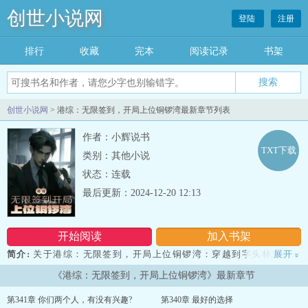
创世小说网
登陆
注册
排行
收藏
完本
阅读记录
书架
创世小说网
> 港综：无限签到，开局上位铜锣湾最新章节列表
作者：小辉说书
TXT下载
类别：其他小说
状态：连载
最后更新：2024-12-20 12:13
开始阅读
加入书架
简介:
关于港综：无限签到，开局上位铜锣湾：穿越到字头林立的港
展开
»
综世界，成为了洪兴社的一名四九仔，觉醒了签到系统后开始崛起，
《港综：无限签到，开局上位铜锣湾》最新章节
很快坐上了铜锣湾揸fit人的位置，随着地位的提升，更大的挑战才刚
刚开始……...
第341章 你们两个人，有没有兴趣?
第340章 最好的选择