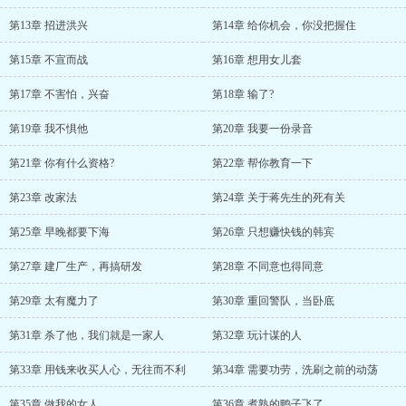
第13章 招进洪兴
第14章 给你机会，你没把握住
第15章 不宣而战
第16章 想用女儿套
第17章 不害怕，兴奋
第18章 输了?
第19章 我不惧他
第20章 我要一份录音
第21章 你有什么资格?
第22章 帮你教育一下
第23章 改家法
第24章 关于蒋先生的死有关
第25章 早晚都要下海
第26章 只想赚快钱的韩宾
第27章 建厂生产，再搞研发
第28章 不同意也得同意
第29章 太有魔力了
第30章 重回警队，当卧底
第31章 杀了他，我们就是一家人
第32章 玩计谋的人
第33章 用钱来收买人心，无往而不利
第34章 需要功劳，洗刷之前的动荡
第35章 做我的女人
第36章 煮熟的鸭子飞了