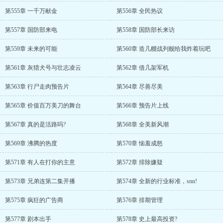
第555章 一千万献金
第556章 全民热议
第557章 国防部来电
第558章 国防部长来访
第559章 未来的可能
第560章 造几艘战列舰给我炸着玩吧
第561章 灰猎犬号与壮志凌云
第562章 借几架军机
第563章 行尸走肉预告片
第564章 尽善尽美
第565章 价值百万美刀的舞台
第566章 预告片上线
第567章 真的是活路吗?
第568章 全美新风潮
第569章 沸腾的热度
第570章 恼羞成怒
第571章 有人在打你的主意
第572章 排除嫌疑
第573章 兄弟连第二集开播
第574章 全新的行业标准，snn!
第575章 疯狂的广告商
第576章 排期管理
第577章 剧本出手
第578章 史上最高投资?