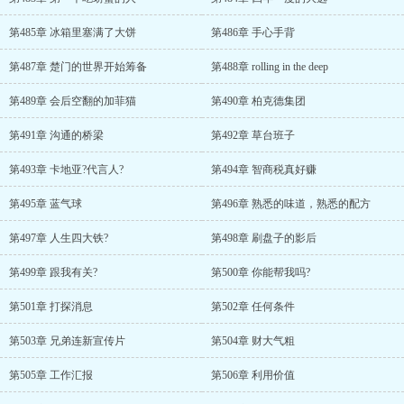
第485章 冰箱里塞满了大饼
第486章 手心手背
第487章 楚门的世界开始筹备
第488章 rolling in the deep
第489章 会后空翻的加菲猫
第490章 柏克德集团
第491章 沟通的桥梁
第492章 草台班子
第493章 卡地亚?代言人?
第494章 智商税真好赚
第495章 蓝气球
第496章 熟悉的味道，熟悉的配方
第497章 人生四大铁?
第498章 刷盘子的影后
第499章 跟我有关?
第500章 你能帮我吗?
第501章 打探消息
第502章 任何条件
第503章 兄弟连新宣传片
第504章 财大气粗
第505章 工作汇报
第506章 利用价值