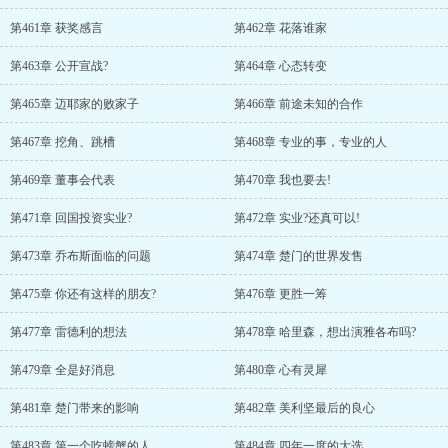
第461章 获奖感言
第462章 花落谁家
第463章 公开宣战?
第464章 心态转变
第465章 迈耶家的败家子
第466章 前途未知的合作
第467章 挖角、跳槽
第468章 专业的事，专业的人
第469章 董事会代表
第470章 我也要去!
第471章 回国投资实业?
第472章 实业?还真可以!
第473章 乔布斯面临的问题
第474章 楚门的世界发售
第475章 你还有这样的朋友?
第476章 更胜一筹
第477章 雷德利的想法
第478章 哈里森，想出演雅各布吗?
第479章 全是好消息
第480章 心有灵犀
第481章 楚门带来的影响
第482章 美利坚最后的良心
第483章 第一个吃螃蟹的人
第484章 四年一度的大选