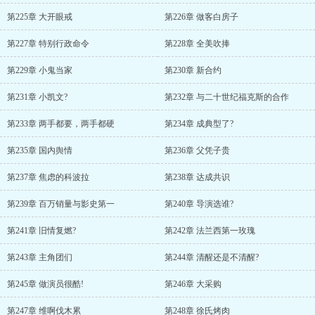
第225章 大开眼戒
第226章 做客白房子
第227章 特别行政命令
第228章 全美吹捧
第229章 小鬼当家
第230章 新合约
第231章 小凯文?
第232章 与二十世纪福克斯的合作
第233章 两手都要，两手都硬
第234章 成典型了?
第235章 国内舆情
第236章 父凭子贵
第237章 焦虑的科波拉
第238章 达成共识
第239章 百万销量与影史第一
第240章 导演选谁?
第241章 旧情复燃?
第242章 法兰西第一玫瑰
第243章 主角团们
第244章 清醒还是不清醒?
第245章 做演员很酷!
第246章 大采购
第247章 维啊伐木累
第248章 徐氏烤肉