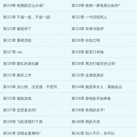
第319章 电视剧怎么分成?
第320章 收购一家电视台如何?
第321章 不值一提，不值一提!
第322章 一句话噎死人
第323章 被批评了
第324章 吹捧与批评
第325章 重磅消息
第326章 自知之明
第327章 cnn
第328章 眼里只有钱
第329章 眼红的派拉蒙
第330章 再次打破历史记录!
第331章 跑车上市
第332章 这感觉真好
第333章 没心情、没灵感、不想写
第334章 她是坏女人，离她远点
第335章 猫鼠游戏
第336章 新电影开始筹备
第337章 还想复合吗?
第338章 有我的名字!
第339章 飞机借我打个滴
第340章 我的天使
第341章 旧情会复燃吗?
第342章 别人不行，你可以