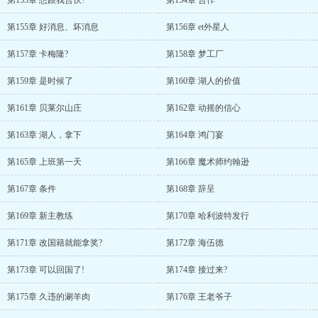
第153章 想跟我合伙?
第154章 合作
第155章 好消息、坏消息
第156章 et外星人
第157章 卡梅隆?
第158章 梦工厂
第159章 是时候了
第160章 湖人的价值
第161章 贝莱尔山庄
第162章 动摇的信心
第163章 湖人，拿下
第164章 鸿门宴
第165章 上班第一天
第166章 魔术师约翰逊
第167章 条件
第168章 辞呈
第169章 新主教练
第170章 哈利波特发行
第171章 改国籍就能拿奖?
第172章 海伍德
第173章 可以回国了!
第174章 接过来?
第175章 久违的涮羊肉
第176章 王老爷子