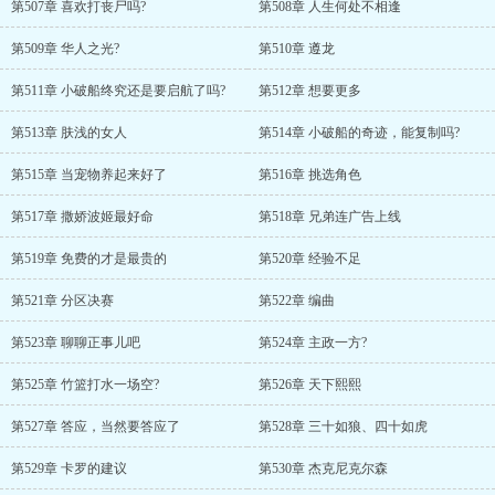
第507章 喜欢打丧尸吗?
第508章 人生何处不相逢
第509章 华人之光?
第510章 遵龙
第511章 小破船终究还是要启航了吗?
第512章 想要更多
第513章 肤浅的女人
第514章 小破船的奇迹，能复制吗?
第515章 当宠物养起来好了
第516章 挑选角色
第517章 撒娇波姬最好命
第518章 兄弟连广告上线
第519章 免费的才是最贵的
第520章 经验不足
第521章 分区决赛
第522章 编曲
第523章 聊聊正事儿吧
第524章 主政一方?
第525章 竹篮打水一场空?
第526章 天下熙熙
第527章 答应，当然要答应了
第528章 三十如狼、四十如虎
第529章 卡罗的建议
第530章 杰克尼克尔森