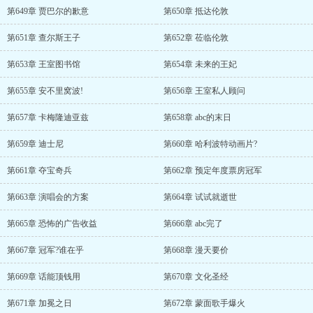
第649章 贾巴尔的歉意
第650章 抵达伦敦
第651章 查尔斯王子
第652章 莅临伦敦
第653章 王室图书馆
第654章 未来的王妃
第655章 安不里窝波!
第656章 王室私人顾问
第657章 卡梅隆迪亚兹
第658章 abc的末日
第659章 迪士尼
第660章 哈利波特动画片?
第661章 夺宝奇兵
第662章 预定年度票房冠军
第663章 演唱会的方案
第664章 试试就逝世
第665章 恐怖的广告收益
第666章 abc完了
第667章 冠军?谁在乎
第668章 漫天要价
第669章 话能顶钱用
第670章 文化圣经
第671章 加冕之日
第672章 蒙面歌手爆火