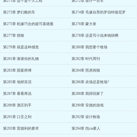
第271章 这个是个大工程
第272章 设计一台车
第273章 梦幻般的车
第274章 毛遂自荐的罗伯特德尼罗
第275章 机缘巧合的妮可基德曼
第276章 蒙大拿
第277章 猎狼
第278章 还是写小说来钱快啊
第279章 就是这种感觉
第280章 我想要个牧场
第281章 谢谢你的礼物
第282章 时代周刊
第283章 国宴师傅
第284章 照虎画猫
第285章 地狱笑话
第286章 农场还是牧场?
第287章 看看再说
第288章 我得回家了
第289章 酒庄到手
第290章 安德的游戏
第291章 口舌之利
第292章 设计牧场
第293章 雷德利的要求
第294章 找cia要人