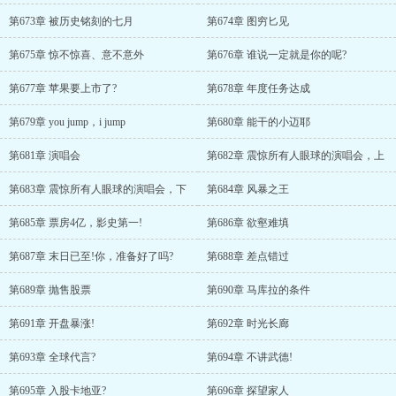
第673章 被历史铭刻的七月
第674章 图穷匕见
第675章 惊不惊喜、意不意外
第676章 谁说一定就是你的呢?
第677章 苹果要上市了?
第678章 年度任务达成
第679章 you jump，i jump
第680章 能干的小迈耶
第681章 演唱会
第682章 震惊所有人眼球的演唱会，上
第683章 震惊所有人眼球的演唱会，下
第684章 风暴之王
第685章 票房4亿，影史第一!
第686章 欲壑难填
第687章 末日已至!你，准备好了吗?
第688章 差点错过
第689章 抛售股票
第690章 马库拉的条件
第691章 开盘暴涨!
第692章 时光长廊
第693章 全球代言?
第694章 不讲武德!
第695章 入股卡地亚?
第696章 探望家人