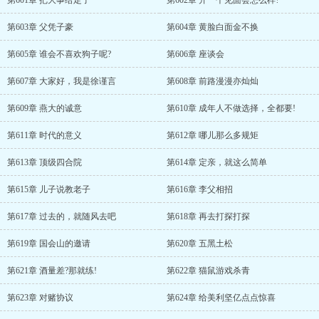
第601章 把大事给定了
第602章 开一个见面会怎么样?
第603章 父凭子豪
第604章 黄脸白面金不换
第605章 谁会不喜欢狗子呢?
第606章 座谈会
第607章 大家好，我是徐谨言
第608章 前路漫漫亦灿灿
第609章 燕大的诚意
第610章 成年人不做选择，全都要!
第611章 时代的意义
第612章 哪儿那么多规矩
第613章 顶级四合院
第614章 定亲，就这么简单
第615章 儿子说教老子
第616章 李父相招
第617章 过去的，就随风去吧
第618章 再去打探打探
第619章 国会山的邀请
第620章 五黑土松
第621章 酒量差?那就练!
第622章 猫鼠游戏杀青
第623章 对赌协议
第624章 给美利坚亿点点惊喜