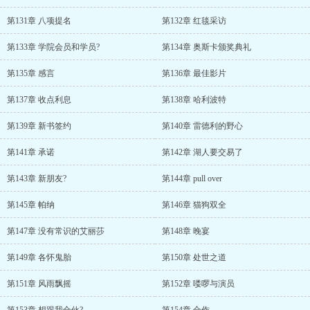
第131章 八项提名
第132章 红毯采访
第133章 学院会员和学员?
第134章 奥斯卡颁奖典礼
第135章 感言
第136章 最佳影片
第137章 收点利息
第138章 哈利波特
第139章 新书签约
第140章 雷德利的野心
第141章 承诺
第142章 湖人要交易了
第143章 新朋友?
第144章 pull over
第145章 帕纳
第146章 猫狗双全
第147章 没有常识的艾丽莎
第148章 晚宴
第149章 各怀鬼胎
第150章 处世之道
第151章 风雨飘摇
第152章 喽啰与演员