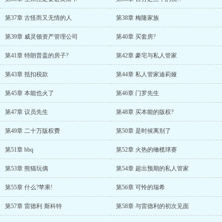
第37章 古怪而又无情的人
第38章 梅隆家族
第39章 威灵顿资产管理公司
第40章 买套房?
第41章 特朗普盖的房子?
第42章 豪宅与私人管家
第43章 抵扣税款
第44章 私人管家迪莉娅
第45章 本能也火了
第46章 门罗先生
第47章 议员先生
第48章 买本能的版权?
第49章 二十万版权费
第50章 是时候离别了
第51章 bbq
第52章 火热的橄榄球赛
第53章 熊猫玩偶
第54章 超出预期的私人管家
第55章 什么?苹果!
第56章 可怜的瑞希
第57章 雷德利·斯科特
第58章 与雷德利的初次见面