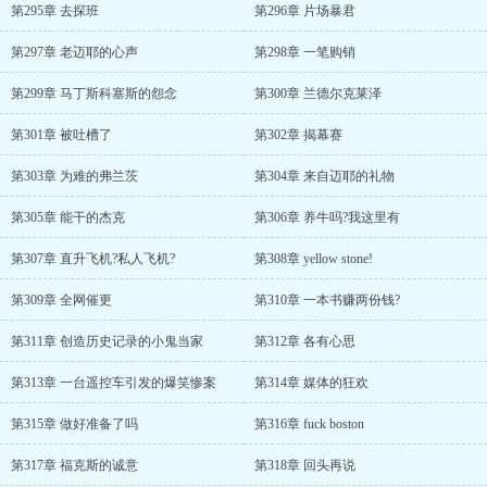
第295章 去探班
第296章 片场暴君
第297章 老迈耶的心声
第298章 一笔购销
第299章 马丁斯科塞斯的怨念
第300章 兰德尔克莱泽
第301章 被吐槽了
第302章 揭幕赛
第303章 为难的弗兰茨
第304章 来自迈耶的礼物
第305章 能干的杰克
第306章 养牛吗?我这里有
第307章 直升飞机?私人飞机?
第308章 yellow stone!
第309章 全网催更
第310章 一本书赚两份钱?
第311章 创造历史记录的小鬼当家
第312章 各有心思
第313章 一台遥控车引发的爆笑惨案
第314章 媒体的狂欢
第315章 做好准备了吗
第316章 fuck boston
第317章 福克斯的诚意
第318章 回头再说