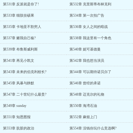
第531章 反派就是你了!
第532章 克里斯蒂布林克利
第533章 细肢挂硕果
第534章 第一次拍广告
第535章 卡地亚不割穷人
第536章 女人之间的暗战
第537章 赌我自己输?
第538章 我这里有一个角色
第539章 布鲁斯威利斯
第540章 妮可基德曼
第541章 再见小凯文
第542章 我也想当演员
第543章 未来的伯克利校长?
第544章 可以期待诺贝尔了
第545章 风暴与静默
第546章 曾经的承诺
第547章 二十世纪什么最贵?
第548章 迈克尔的礼物
第549章 sunday
第550章 海湾石油
第551章 知恩图报
第552章 麻烦上门
第553章 肮脏的政治
第554章 没钱你玩什么竞选啊?