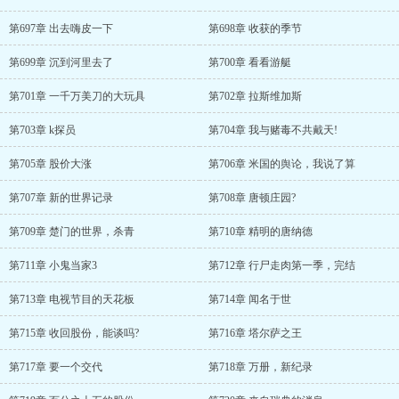
第697章 出去嗨皮一下
第698章 收获的季节
第699章 沉到河里去了
第700章 看看游艇
第701章 一千万美刀的大玩具
第702章 拉斯维加斯
第703章 k探员
第704章 我与赌毒不共戴天!
第705章 股价大涨
第706章 米国的舆论，我说了算
第707章 新的世界记录
第708章 唐顿庄园?
第709章 楚门的世界，杀青
第710章 精明的唐纳德
第711章 小鬼当家3
第712章 行尸走肉第一季，完结
第713章 电视节目的天花板
第714章 闻名于世
第715章 收回股份，能谈吗?
第716章 塔尔萨之王
第717章 要一个交代
第718章 万册，新纪录