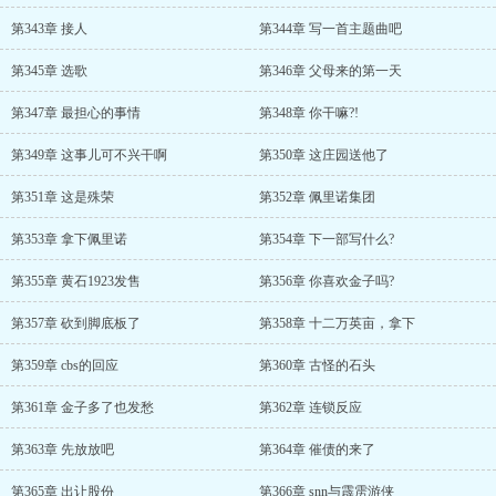
第343章 接人
第344章 写一首主题曲吧
第345章 选歌
第346章 父母来的第一天
第347章 最担心的事情
第348章 你干嘛?!
第349章 这事儿可不兴干啊
第350章 这庄园送他了
第351章 这是殊荣
第352章 佩里诺集团
第353章 拿下佩里诺
第354章 下一部写什么?
第355章 黄石1923发售
第356章 你喜欢金子吗?
第357章 砍到脚底板了
第358章 十二万英亩，拿下
第359章 cbs的回应
第360章 古怪的石头
第361章 金子多了也发愁
第362章 连锁反应
第363章 先放放吧
第364章 催债的来了
第365章 出让股份
第366章 snn与霹雳游侠