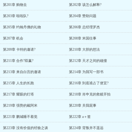
第201章 购物去
第202章 该怎么解释?
第203章 啦啦队?
第204章 赞助问题
第205章 约翰丹佛的礼物
第206章 总经理罗杰
第207章 机会
第208章 米国往事
第209章 卡特的邀请?
第210章 大胆的想法
第211章 合作?双赢?
第212章 天才之间的碰撞
第213章 来自白宫的邀请
第214章 为我写一部书
第215章 人生的长跑
第216章 到底谁占了便宜?
第217章 耀眼的灯塔
第218章 肖申克的救赎开拍
第219章 强势的戴阿米
第220章 关我屁事
第221章 鹏城睡不着觉
第222章 a＋签
第223章 没有价值的经验之谈
第224章 背叛并不遥远