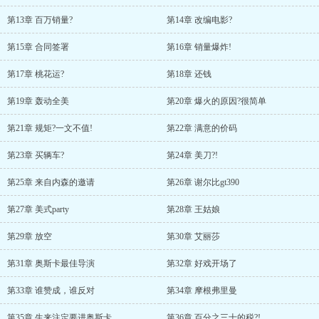
第13章 百万销量?
第14章 改编电影?
第15章 合同签署
第16章 销量爆炸!
第17章 桃花运?
第18章 还钱
第19章 轰动全美
第20章 爆火的原因?很简单
第21章 规矩?一文不值!
第22章 满意的价码
第23章 买辆车?
第24章 美刀?!
第25章 来自内森的邀请
第26章 谢尔比gt390
第27章 美式party
第28章 王姑娘
第29章 放空
第30章 艾丽莎
第31章 奥斯卡最佳导演
第32章 好戏开场了
第33章 谁赞成，谁反对
第34章 摩根弗里曼
第35章 生来注定要进奥斯卡
第36章 百分之三十的税?!