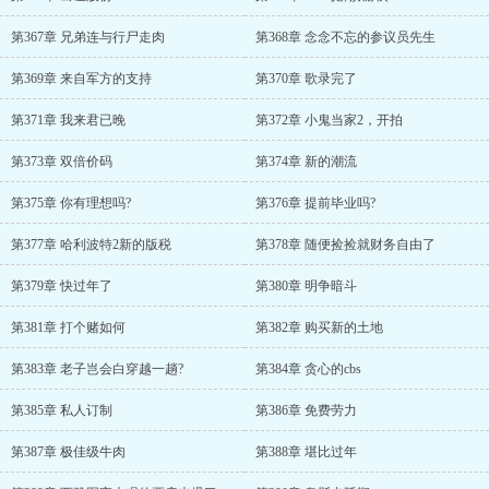
第367章 兄弟连与行尸走肉
第368章 念念不忘的参议员先生
第369章 来自军方的支持
第370章 歌录完了
第371章 我来君已晚
第372章 小鬼当家2，开拍
第373章 双倍价码
第374章 新的潮流
第375章 你有理想吗?
第376章 提前毕业吗?
第377章 哈利波特2新的版税
第378章 随便捡捡就财务自由了
第379章 快过年了
第380章 明争暗斗
第381章 打个赌如何
第382章 购买新的土地
第383章 老子岂会白穿越一趟?
第384章 贪心的cbs
第385章 私人订制
第386章 免费劳力
第387章 极佳级牛肉
第388章 堪比过年