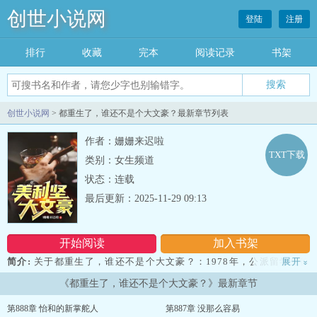
创世小说网
登陆
注册
排行
收藏
完本
阅读记录
书架
创世小说网
> 都重生了，谁还不是个大文豪？最新章节列表
作者：姗姗来迟啦
TXT下载
类别：女生频道
状态：连载
最后更新：2025-11-29 09:13
开始阅读
加入书架
简介:
关于都重生了，谁还不是个大文豪？：1978年，公派留学生徐
展开
»
谨言刚下飞机就遇到了抢劫。被打晕后，救护车将其拉到了医院，欠
《都重生了，谁还不是个大文豪？》最新章节
下了一屁股帐。为了还债，当幸福来敲门、本能、肖申克的救赎、辛
德勒名单、哈利波特、英国病人一一发表，眨眼间徐谨言成为了美利
第888章 怡和的新掌舵人
第887章 没那么容易