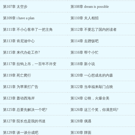
第107章 太空步
第108章 dream is possible
第109章 i have a plan
第110章 夫人相招
第111章 不小心客串了一把主角
第112章 不要忘了国内的读者
第113章 肯尼迪中心
第114章 去蹭饭吧
第115章 来代办处工作?
第116章 帮个小忙
第117章 拉钩上吊，一百年不许变
第118章 新小说
第119章 死亡爬行
第120章 一心想成名的内森
第121章 为苹果打广告
第122章 当幸福来敲门点映
第123章 轰动西海岸
第124章 公映，火爆全美
第125章 总要先解决一个吧?
第126章 这三个奖，你满意吗?
第127章 院长也是我的书迷
第128章 偶遇
第129章 谈一谈分成吧
第130章 牌面