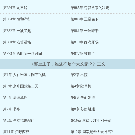
坚最炙手可热的着名作家。当幸福来敲门、本能、肖申克的救赎和辛
德勒名单被好莱坞以天价编剧费拿下后。美国往事、阿甘正传、楚门
第886章 蛇吞鲸
第885章 违背祖宗的决定
的世界、雨人、沉默的羔羊等一部部经典电影，被提前搬上了这个世
界的大荧幕。当百年孤独面世，徐谨言回首望去，自己居然被誉为了
第884章 怡和洋行
第883章 正是在下
美利坚最后一位大文豪。那...我都成文豪了，买一点苹果、湖人的股
份，再促进一下华米友谊什么的，不过分吧？且看徐谨言如何在重生
第882章 一波又起
第881章 一波即平
美利坚后，搅动这个世界...无系统+无空间+日常...
第880章 港督进场
第879章 好戏开场
第878章 给时间一点时间
第877章 被捕了
《都重生了，谁还不是个大文豪？》正文
第1章 人在米国，刚下飞机
第2章 出院
第3章 来米国的第二天
第4章 除草机
第5章 清理草坪
第6章 失而复得
第7章 书亭
第8章 莎朗斯通
第9章 当幸福来敲门
第10章 幸福，才刚刚开始
第11章 狂野西部
第12章 同学是华人女首富?