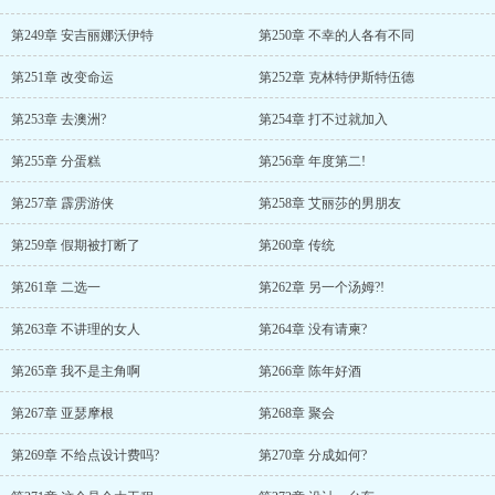
第249章 安吉丽娜沃伊特
第250章 不幸的人各有不同
第251章 改变命运
第252章 克林特伊斯特伍德
第253章 去澳洲?
第254章 打不过就加入
第255章 分蛋糕
第256章 年度第二!
第257章 霹雳游侠
第258章 艾丽莎的男朋友
第259章 假期被打断了
第260章 传统
第261章 二选一
第262章 另一个汤姆?!
第263章 不讲理的女人
第264章 没有请柬?
第265章 我不是主角啊
第266章 陈年好酒
第267章 亚瑟摩根
第268章 聚会
第269章 不给点设计费吗?
第270章 分成如何?