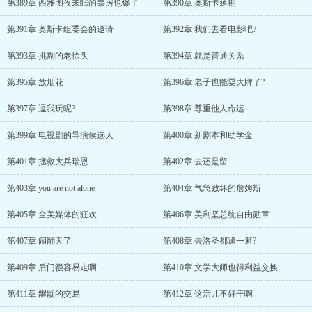
第389章 西雅图夜未眠的票房也爆了
第390章 奥斯卡延期
第391章 奥斯卡组委会的邀请
第392章 我们去看电影吧?
第393章 挑剔的老徐头
第394章 就是普通关系
第395章 放烟花
第396章 老子也能耍大牌了?
第397章 逗我玩呢?
第398章 尊重他人命运
第399章 电视剧的导演候选人
第400章 新剧本和助学金
第401章 拯救大兵瑞恩
第402章 去还是留
第403章 you are not alone
第404章 气急败坏的詹姆斯
第405章 全美媒体的狂欢
第406章 美利坚总统自由勋章
第407章 闹翻天了
第408章 去洛圣都避一避?
第409章 后门很容易走啊
第410章 文学大师也得利益交换
第411章 龌龊的交易
第412章 这活儿不好干啊