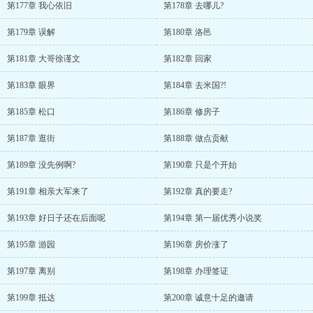
第177章 我心依旧
第178章 去哪儿?
第179章 误解
第180章 洛邑
第181章 大哥徐谨文
第182章 回家
第183章 眼界
第184章 去米国?!
第185章 松口
第186章 修房子
第187章 逛街
第188章 做点贡献
第189章 没先例啊?
第190章 只是个开始
第191章 相亲大军来了
第192章 真的要走?
第193章 好日子还在后面呢
第194章 第一届优秀小说奖
第195章 游园
第196章 房价涨了
第197章 离别
第198章 办理签证
第199章 抵达
第200章 诚意十足的邀请