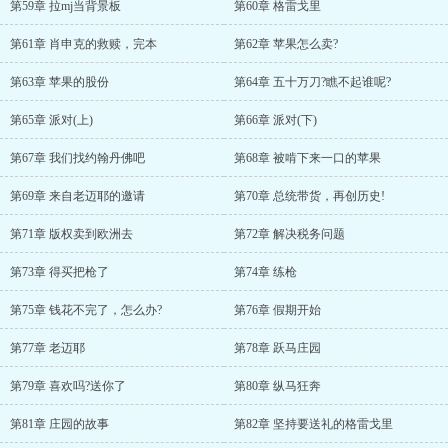
第59章 拉mj当背景板
第60章 格雷戈里
第61章 肖申克的救赎，完本
第62章 苹果怎么卖?
第63章 苹果的股份
第64章 五十万刀?瞧不起谁呢?
第65章 派对(上)
第66章 派对(下)
第67章 我们找约翰丹佛吧
第68章 被啃下来一口的苹果
第69章 来自老迈耶的邀请
第70章 总统带货，再创历史!
第71章 版权卖到欧洲去
第72章 解决税务问题
第73章 得买把枪了
第74章 练枪
第75章 钱花不完了，怎么办?
第76章 假期开始
第77章 老迈耶
第78章 跃马庄园
第79章 喜欢吗?送你了
第80章 纵马狂奔
第81章 庄园的故事
第82章 坚持要送礼的格雷戈里