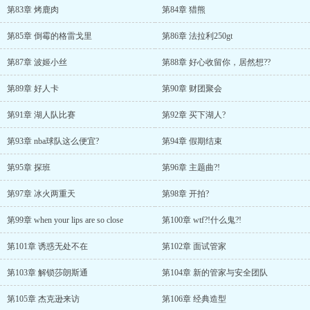
第83章 烤鹿肉
第84章 猎熊
第85章 倒霉的格雷戈里
第86章 法拉利250gt
第87章 波姬小丝
第88章 好心收留你，居然想??
第89章 好人卡
第90章 财团聚会
第91章 湖人队比赛
第92章 买下湖人?
第93章 nba球队这么便宜?
第94章 假期结束
第95章 探班
第96章 主题曲?!
第97章 冰火两重天
第98章 开拍?
第99章 when your lips are so close
第100章 wtf?!什么鬼?!
第101章 诱惑无处不在
第102章 面试管家
第103章 解锁莎朗斯通
第104章 新的管家与安全团队
第105章 杰克逊来访
第106章 经典造型