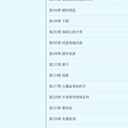
第196章 接到消息
第199章 下棋
第202章 操碎心的大哥
第205章 武器房挑武器
第208章 蹭半张床
第211章 寨子
第214章 回家
第217章 心脑血管的药方
第220章 大哥研究特殊证件
第223章 要好处
第226章 去看徒弟