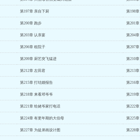
第197章 亲自下厨
第198
第200章 跑步
第201
第203章 认亲宴
第204
第206章 租院子
第207
第209章 厨艺突飞猛进
第210
第212章 左田君
第213
第215章 打结婚报告
第216
第218章 来看邓爷爷
第219章
第221章 给姥爷家打电话
第222
第224章 有更年期的大伯母
第225
第227章 为徒弟画设计图
第228