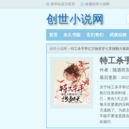
将本站设为首页
收藏创世小说网
创世小说网
首页
永久书架
玄幻奇幻
武侠仙侠
创世小说网
> 特工杀手带亿万物资穿七零拽翻天最
特工杀
作者：随遇而
最后更新：2025-0
关于特工杀手带
执行任务的时候
己，将在5天之后
每天在婆婆的压
天逃跑了。为原
不能不要老是跟
欢就行。