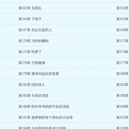
第161章 见面礼
第162
第164章 下馆子
第165
第167章 自以为是的人
第168
第170章 冯华的嘱咐
第171
第173章 吃撑了
第174
第176章 王晴被揍
第177
第179章 康伟对赵欣的宠爱
第180
第182章 找到亲人
第183
第185章 分享好消息
第186章
第188章 听到爷爷奶奶平反的消息
第189
第191章 做梦都想有个闺女的大伯母
第192
第194章 大伯母害怕变成大花猫
第195