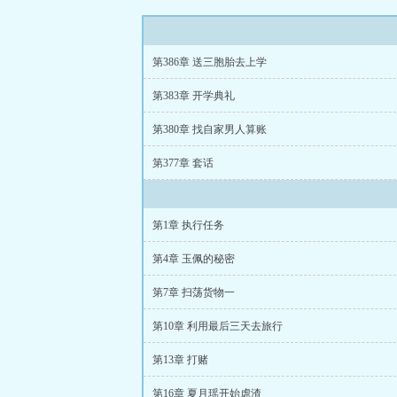
第386章 送三胞胎去上学
第383章 开学典礼
第380章 找自家男人算账
第377章 套话
第1章 执行任务
第4章 玉佩的秘密
第7章 扫荡货物一
第10章 利用最后三天去旅行
第13章 打赌
第16章 夏月瑶开始虐渣