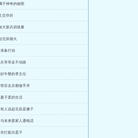
 镯子神奇的秘密
 上交存折
 加大新兵训练量
 赵北辰烧火
章 准备行动
章 兵哥哥走不动路
章 好牛掰的李主任
章 答应去京都做手术
章 夏子柔的生活
章 有人说赵北辰是傻子
章 与未来婆家人通电话
章 吊打新兵蛋子