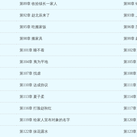
第89章 收拾镇长一家人
第90章
第92章 赵北辰来了
第93章
第95章 吃搬家饭
第96章
第98章 搬家具
第99章
第101章 睡不着
第102
第104章 夷为平地
第105
第107章 找虐
第108
第110章 达成协议
第111
第113章 夏子柔
第114
第116章 打脸赵秋红
第117
第119章 给家人宣布对象的名字
第120
第122章 抹花露水
第123