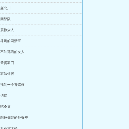
章 赵北川
章 回部队
章 震惊众人
章 斗嘴的两活宝
章 不知死活的女人
章 登婆家门
章 家法伺候
章 找到一个背锅侠
 切磋
章 吃桑葚
章 想拉偏架的孙爷爷
章 逛百货大楼