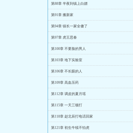
第88章 半夜到镇上白嫖
第91章 搬新家
第94章 镇长一家全傻了
第97章 虎王思春
第100章 不要脸的男人
第103章 地下实验室
第106章 不长眼的人
第109章 高血压药
第112章 调皮的夏月瑶
第115章 一天三顿打
第118章 赵北辰打电话回家
第121章 初生牛犊不怕虎