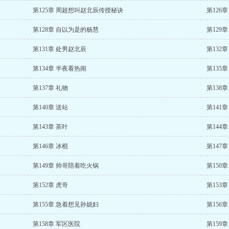
第125章 周超想叫赵北辰传授秘诀
第126
第128章 自以为是的杨慧
第129
第131章 处男赵北辰
第132
第134章 半夜看热闹
第135
第137章 礼物
第138
第140章 送站
第141章
第143章 茶叶
第144
第146章 冰棍
第147
第149章 帅哥陪着吃火锅
第150
第152章 虎哥
第153
第155章 急着想见孙媳妇
第156章
第158章 军区医院
第159章