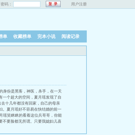
密码：
用户注册
榜单
收藏榜单
完本小说
阅读记录
里的身份是黑客，神医，杀手，在一天
有一个超大的空间，夏月瑶发现了自
出去十几年都没有回家，自己的母亲
妇。夏月瑶好不容易在快结婚的前一
夏月瑶笑眯眯的看着这位兵哥哥，你能
要不要脸都无所谓。只要我媳妇儿喜