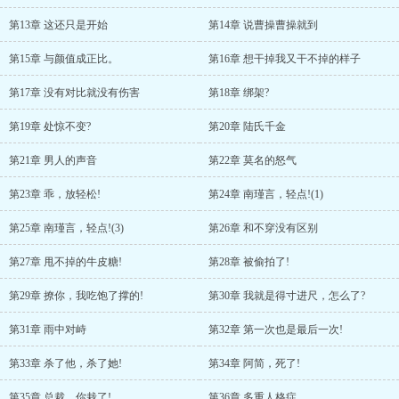
第13章 这还只是开始
第14章 说曹操曹操就到
第15章 与颜值成正比。
第16章 想干掉我又干不掉的样子
第17章 没有对比就没有伤害
第18章 绑架?
第19章 处惊不变?
第20章 陆氏千金
第21章 男人的声音
第22章 莫名的怒气
第23章 乖，放轻松!
第24章 南瑾言，轻点!(1)
第25章 南瑾言，轻点!(3)
第26章 和不穿没有区别
第27章 甩不掉的牛皮糖!
第28章 被偷拍了!
第29章 撩你，我吃饱了撑的!
第30章 我就是得寸进尺，怎么了?
第31章 雨中对峙
第32章 第一次也是最后一次!
第33章 杀了他，杀了她!
第34章 阿简，死了!
第35章 总裁，你栽了!
第36章 多重人格症