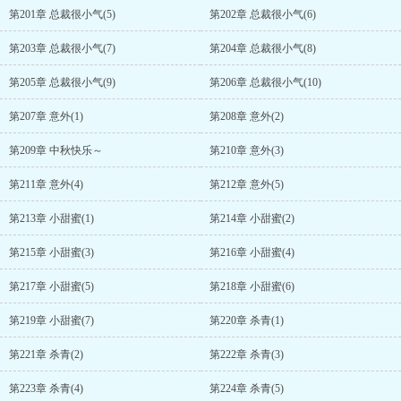
第201章 总裁很小气(5)
第202章 总裁很小气(6)
第203章 总裁很小气(7)
第204章 总裁很小气(8)
第205章 总裁很小气(9)
第206章 总裁很小气(10)
第207章 意外(1)
第208章 意外(2)
第209章 中秋快乐～
第210章 意外(3)
第211章 意外(4)
第212章 意外(5)
第213章 小甜蜜(1)
第214章 小甜蜜(2)
第215章 小甜蜜(3)
第216章 小甜蜜(4)
第217章 小甜蜜(5)
第218章 小甜蜜(6)
第219章 小甜蜜(7)
第220章 杀青(1)
第221章 杀青(2)
第222章 杀青(3)
第223章 杀青(4)
第224章 杀青(5)