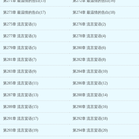
第271章 最温情的告白(15)
第272章 最温情的告白(16)
第273章 最温情的告白(17)
第274章 最温情的告白(18)
第275章 流言蜚语(1)
第276章 流言蜚语(2)
第277章 流言蜚语(3)
第278章 流言蜚语(4)
第279章 流言蜚语(5)
第280章 流言蜚语(6)
第281章 流言蜚语(7)
第282章 流言蜚语(8)
第283章 流言蜚语(9)
第284章 流言蜚语(10)
第285章 流言蜚语(11)
第286章 流言蜚语(12)
第287章 流言蜚语(13)
第288章 流言蜚语(14)
第289章 流言蜚语(15)
第290章 流言蜚语(16)
第291章 流言蜚语(17)
第292章 流言蜚语(18)
第293章 流言蜚语(19)
第294章 流言蜚语(20)