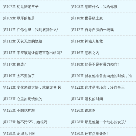
第107章 初见陆老爷子
第108章 想吃什么，我给你做
第109章 厚厚的相册
第110章 世界级土豪
第111章 在你心里，我到底算什么?
第112章 自导自演的一场戏
第113章 天衣无缝的隐藏
第114章 神秘人相救
第115章 不应该是让南瑾言别出轨吗?
第116章 意料之内
第117章 偷袭?
第118章 他是不是有暴力倾向?
第119章 太不要脸了
第120章 就在他准备走向她的时候，准备摘下口罩和帽子的时候
第121章 变化来得太快，就像龙卷 风
第122章 这才是南瑾言，冷血帝王
第123章 心里如明镜似的……
第124章 漫长的时间
第125章 不想吃狗粮
第126章 谁敢啊
第127章 她不污?不，她很污
第128章 那是他第一个动心的女孩!
第129章 宠溺无下限
第130章 还有点用处啊!