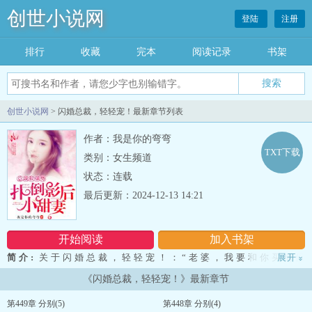
创世小说网
登陆
注册
排行
收藏
完本
阅读记录
书架
创世小说网
> 闪婚总裁，轻轻宠！最新章节列表
作者：我是你的弯弯
TXT下载
类别：女生频道
状态：连载
最后更新：2024-12-13 14:21
开始阅读
加入书架
简介:
关于闪婚总裁，轻轻宠！：“老婆，我要和你买情侣
展开
»
装。”“好。”“老婆，我要和你买情侣腕表。”“好。”“老婆，我要……
《闪婚总裁，轻轻宠！》最新章节
你。”“好。”男人在一旁偷笑出声，女人这才后知后觉的发现自己又中
了男人的圈套，不禁怒吼道：“南瑾言，你个流氓！”男人不顾女人的
第449章 分别(5)
第448章 分别(4)