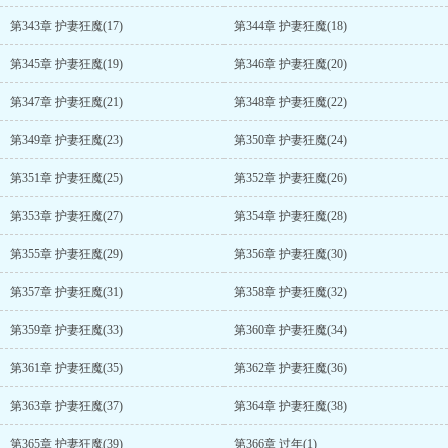
第343章 护妻狂魔(17)
第344章 护妻狂魔(18)
第345章 护妻狂魔(19)
第346章 护妻狂魔(20)
第347章 护妻狂魔(21)
第348章 护妻狂魔(22)
第349章 护妻狂魔(23)
第350章 护妻狂魔(24)
第351章 护妻狂魔(25)
第352章 护妻狂魔(26)
第353章 护妻狂魔(27)
第354章 护妻狂魔(28)
第355章 护妻狂魔(29)
第356章 护妻狂魔(30)
第357章 护妻狂魔(31)
第358章 护妻狂魔(32)
第359章 护妻狂魔(33)
第360章 护妻狂魔(34)
第361章 护妻狂魔(35)
第362章 护妻狂魔(36)
第363章 护妻狂魔(37)
第364章 护妻狂魔(38)
第365章 护妻狂魔(39)
第366章 过年(1)