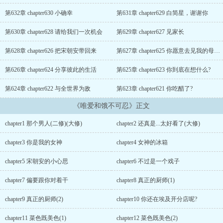
一手打造的美食王国享誉全世界。举手投足间尽显干脆果决，可偏偏
对她体贴入微，宠她无度。“家里无女，一家没主。我就缺你这样的人
第632章 chapter630 小确幸
第631章 chapter629 白简星，谢谢你
帮我管家，刷我的卡。”明明只是上了个美食综艺节目，最后怎么就捞
了个男朋友呢?宋朝安:世界上最省钱的环球之旅就是绕你一圈，你就
第630章 chapter628 请给我们一次机会
第629章 chapter627 见家长
是我的全世界。白简星:咳~你要来我家看猫吗?〖娱乐圈一线女明星
<〖神都无去阻止两个人的强强联合〗先自爱沉稳而后爱人，好的爱情
第628章 chapter626 把宋朝安带回来
第627章 chapter625 你愿意去见我的母亲吗
当如同白简星和宋朝安那样，把彼此变得更加优秀。我想为你做一辈
第626章 chapter624 分享彼此的生活
第625章 chapter623 你到底在想什么?
子的饭。我这一辈子也只想吃你为我做的饭。本文对于男主的工作有
虚幻成分，考究党手下留情...
第624章 chapter622 与全世界为敌
第623章 chapter621 你吃醋了?
《唯爱和饿不可忍》正文
chapter1 那个男人(二修)(大修)
chapter2 还真是...太好看了(大修)
chapter3 你是我的女神
chapter4 女神的冰箱
chapter5 宋朝安的小心思
chapter6 不过是一个戏子
chapter7 偏要跟你对着干
chapter8 真正的厨师(1)
chapter9 真正的厨师(2)
chapter10 你还在埃及开分店呢?
chapter11 菜色既美色(1)
chapter12 菜色既美色(2)