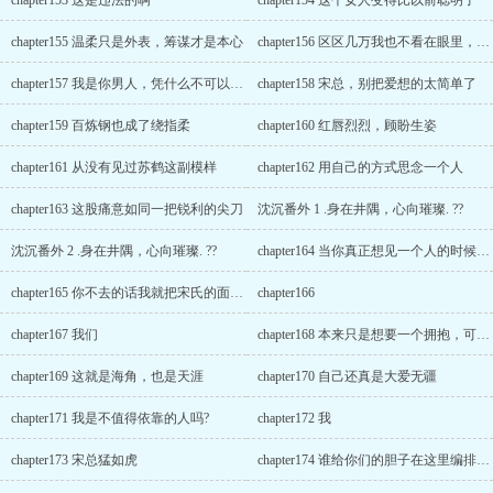
chapter153 这是违法的啊
chapter154 这个女人变得比以前聪明了
chapter155 温柔只是外表，筹谋才是本心
chapter156 区区几万我也不看在眼里，权当慈善了
chapter157 我是你男人，凭什么不可以干涉你交友
chapter158 宋总，别把爱想的太简单了
chapter159 百炼钢也成了绕指柔
chapter160 红唇烈烈，顾盼生姿
chapter161 从没有见过苏鹤这副模样
chapter162 用自己的方式思念一个人
chapter163 这股痛意如同一把锐利的尖刀
沈沉番外 1 .身在井隅，心向璀璨. ??
沈沉番外 2 .身在井隅，心向璀璨. ??
chapter164 当你真正想见一个人的时候，却怎么也见不到了
chapter165 你不去的话我就把宋氏的面子丢光了
chapter166
chapter167 我们
chapter168 本来只是想要一个拥抱，可不小心却多了一个吻
chapter169 这就是海角，也是天涯
chapter170 自己还真是大爱无疆
chapter171 我是不值得依靠的人吗?
chapter172 我
chapter173 宋总猛如虎
chapter174 谁给你们的胆子在这里编排前辈?