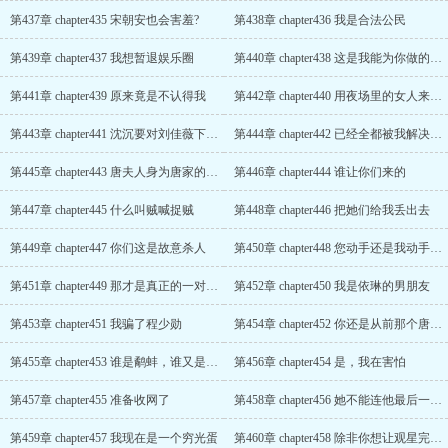
第437章 chapter435 宋朝安也会害羞?
第438章 chapter436 我是合法公民
第439章 chapter437 我想暂退娱乐圈
第440章 chapter438 这是我能为你做的最后一件事了
第441章 chapter439 原来竟是不认得我
第442章 chapter440 用夜场里的女人来膈应他
第443章 chapter441 沈沉要对刘佳薇下手了
第444章 chapter442 已经全都被我解决掉了
第445章 chapter443 唐夫人身为唐家的主母，礼仪可不能忘
第446章 chapter444 谁让你们来的
第447章 chapter445 什么叫贼喊捉贼
第448章 chapter446 把她们给我丢出去
第449章 chapter447 你们这是故意杀人
第450章 chapter448 您动手还是我动手，区别不大
第451章 chapter449 那才是真正的一对璧人
第452章 chapter450 我是依琳的男朋友
第453章 chapter451 我骗了程少勋
第454章 chapter452 你还是从前那个唐依琳吗?
第455章 chapter453 谁是鹬蚌，谁又是渔翁
第456章 chapter454 是，我在害怕
第457章 chapter455 准备收网了
第458章 chapter456 她不能连他最后一面都见不上
第459章 chapter457 我现在是一个穷光蛋
第460章 chapter458 除非你想让观星完完全全落到别人手里