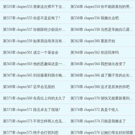
第555章 chapter553 唐家这次撑不下去了吗
第556章 chapter554 你不能跟着别的男人离开
第557章 chapter555 你是不是反悔了?
第558章 chapter556 我搬出去吧
第559章 chapter557 你都跟程少勋说什么了
第560章 chapter558 当然是等她自己露出马脚
第561章 chapter559 如果我说母亲没有死呢
第562章 chapter560 重新开始
第563章 chapter561 成立一个基金会
第564章 chapter562 你还回来吗
第565章 chapter563 他的恶趣味还是一如既往
第566章 chapter564 我想做出改变了
第567章 chapter565 刘佳薇看到我今晚吃不了饭吧
第568章 chapter566 成了圈子里的众矢之的
第569章 chapter567 迟早会见面的
第570章 chapter568 这才是原来的你吧
第571章 chapter569 在高位上待的太久了
第572章 chapter570 很快又能重新看到她了
第573章 chapter571 陆北卓去了现场?
第574章 chapter572 真是个怪人
第575章 chapter573 不管怎样两人也见不了面
第576章 chapter574 只能是我搬走了
第577章 chapter575 绝不会打扰到您
第578章 chapter576 让她们母女好好团聚