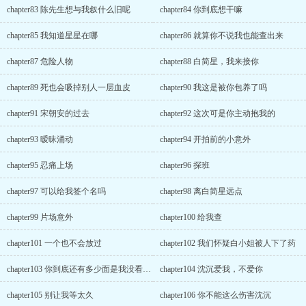
chapter83 陈先生想与我叙什么旧呢
chapter84 你到底想干嘛
chapter85 我知道星星在哪
chapter86 就算你不说我也能查出来
chapter87 危险人物
chapter88 白简星，我来接你
chapter89 死也会吸掉别人一层血皮
chapter90 我这是被你包养了吗
chapter91 宋朝安的过去
chapter92 这次可是你主动抱我的
chapter93 暧昧涌动
chapter94 开拍前的小意外
chapter95 忍痛上场
chapter96 探班
chapter97 可以给我签个名吗
chapter98 离白简星远点
chapter99 片场意外
chapter100 给我查
chapter101 一个也不会放过
chapter102 我们怀疑白小姐被人下了药
chapter103 你到底还有多少面是我没看到的
chapter104 沈沉爱我，不爱你
chapter105 别让我等太久
chapter106 你不能这么伤害沈沉