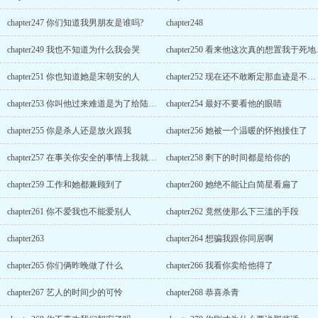
chapter247 你们知道我男朋友是谁吗?
chapter248
chapter249 我也不知道为什么我会哭
chapter250 看来他这次真的想置我于死地.
chapter251 你也知道她是宋朝安的人
chapter252 现在还不敢断定那血迹是不是白小姐的
chapter253 你叫他过来难道是为了给陆北卓收尸
chapter254 最好不要看他的眼睛
chapter255 你是杀人还是放火跟我
chapter256 她被一个温暖的怀抱接住了
chapter257 在事关你安全的事情上我就是这么霸道
chapter258 剩下的时间都是给你的
chapter259 工作和她都兼顾到了
chapter260 她绝不能让白简星看扁了
chapter261 你不爱我也不能爱别人
chapter262 竟然使那么下三滥的手段
chapter263
chapter264 想骗我跟你同居啊
chapter265 你们俩昨晚做了什么
chapter266 我看你卖给他得了
chapter267 艺人的时间少的可怜
chapter268 恭喜杀青