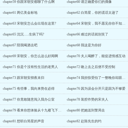
chapter59 你跟宋朝安都聊了什么啊
chapter60 请正确爱你们的偶像
chapter61 两亿美金标地
chapter62 白简星，你的谎话太逊了
chapter63 宋朝安怎么会出现在这里?
chapter64 宋朝安，我不愿见你你不知道啊
chapter65 沈沉......生病了吗?
chapter66 难过的话就别笑了
chapter67 陪我喝酒去吧
chapter68 我这是为你好
chapter69 宋朝安，你怎么这么好闻啊
chapter70 夫人喝醉了，能促进情感互动
chapter71 你是个没有性生活的老男人
chapter72 吻上去之后便不受控制
chapter73 跟宋朝安彻夜未归
chapter74 我担惊受怕了一整晚你却跟别人在一起
chapter75 有些事，我向来势在必得
chapter76 因为误会分开只是因为不够爱
chapter77 你竟敢随意闯入我办公室
chapter78 装腔作势的宋夫人
chapter79 看来你想体验从十九楼飞下去的感觉
chapter80 把她送到警局去
chapter81 想听白简星的声音
chapter82 赴陈先生的约