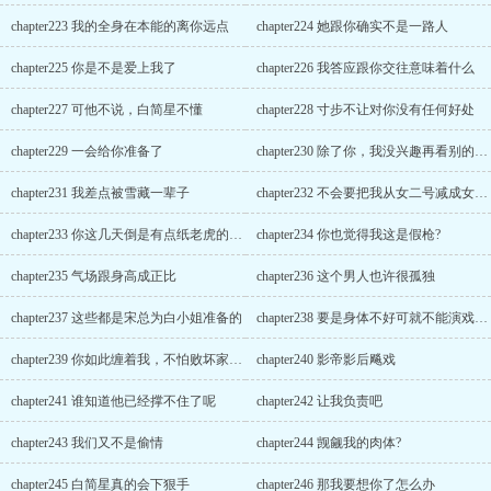
chapter223 我的全身在本能的离你远点
chapter224 她跟你确实不是一路人
chapter225 你是不是爱上我了
chapter226 我答应跟你交往意味着什么
chapter227 可他不说，白简星不懂
chapter228 寸步不让对你没有任何好处
chapter229 一会给你准备了
chapter230 除了你，我没兴趣再看别的女人一眼
chapter231 我差点被雪藏一辈子
chapter232 不会要把我从女二号减成女n号吧
chapter233 你这几天倒是有点纸老虎的样子了
chapter234 你也觉得我这是假枪?
chapter235 气场跟身高成正比
chapter236 这个男人也许很孤独
chapter237 这些都是宋总为白小姐准备的
chapter238 要是身体不好可就不能演戏了吧
chapter239 你如此缠着我，不怕败坏家风?
chapter240 影帝影后飚戏
chapter241 谁知道他已经撑不住了呢
chapter242 让我负责吧
chapter243 我们又不是偷情
chapter244 觊觎我的肉体?
chapter245 白简星真的会下狠手
chapter246 那我要想你了怎么办