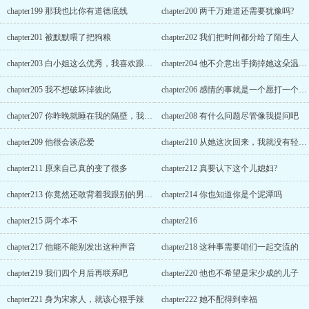
chapter199 那我也比你有道德底线
chapter200 两千万难道还需要犹豫吗?
chapter201 被默默喂了把狗粮
chapter202 我们把时间都分给了陌生人
chapter203 白小姐这么优秀，我喜欢跟你这样的人交朋友
chapter204 他不介意出手摘掉她这朵温室里的小花
chapter205 我不想破坏掉彼此
chapter206 感情的事就是一个愿打一个愿挨
chapter207 你昨晚就睡在我的隔壁，我怎么可能睡好
chapter208 有什么问题尽管像我提问吧
chapter209 他很会谈恋爱
chapter210 从她这次回来，我就没有轻视过她
chapter211 原来自己真的变了很多
chapter212 真要认下这个儿媳妇?
chapter213 你竟然还敢背着我跟别的男人有染
chapter214 你也知道你是个泥潭吗
chapter215 两个本不
chapter216
chapter217 他能不能别发出这种声音
chapter218 这种事需要咱们一起交流的
chapter219 我们四个月后再联系吧
chapter220 他也不希望是宋少成的儿子
chapter221 身为宋家人，就该心狠手辣
chapter222 她不配得到幸福