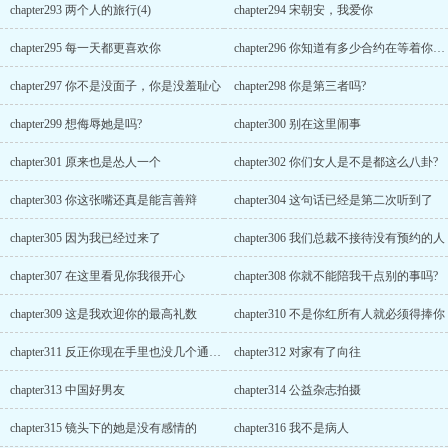
chapter293 两个人的旅行(4)
chapter294 宋朝安，我爱你
chapter295 每一天都更喜欢你
chapter296 你知道有多少合约在等着你吗?
chapter297 你不是没面子，你是没羞耻心
chapter298 你是第三者吗?
chapter299 想侮辱她是吗?
chapter300 别在这里闹事
chapter301 原来也是怂人一个
chapter302 你们女人是不是都这么八卦?
chapter303 你这张嘴还真是能言善辩
chapter304 这句话已经是第二次听到了
chapter305 因为我已经过来了
chapter306 我们总裁不接待没有预约的人
chapter307 在这里看见你我很开心
chapter308 你就不能陪我干点别的事吗?
chapter309 这是我欢迎你的最高礼数
chapter310 不是你红所有人就必须得捧你
chapter311 反正你现在手里也没几个通告了
chapter312 对家有了向往
chapter313 中国好男友
chapter314 公益杂志拍摄
chapter315 镜头下的她是没有感情的
chapter316 我不是病人