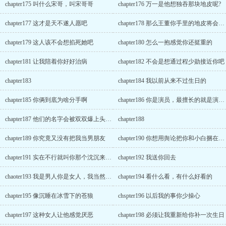
chapter175 叫什么宋哥，叫宋哥哥
chapter176 万一是他想独吞那块地皮呢?
chapter177 这才是天不遂人愿吧
chapter178 那么王董你手里的地皮将会毫无价值.
chapter179 这人该不会想掐死她吧
chapter180 怎么一抱感觉你还挺重的
chapter181 让我陪着你好好治病
chapter182 不会是想通过程少勋接近你吧
chapter183
chapter184 我以前从来不过生日的
chapter185 你俩到底为啥分手啊
chapter186 你是演员，最擅长的就是演戏了
chapter187 他们的名字会被双双爆上头条的.
chapter188
chapter189 你究竟又没有把我当男朋友
chapter190 你想用舆论把你和小白捆在一块?
chapter191 实在不行就叫你那个沈沉来接你吧.
chapter192 我送你回去
chaoter193 我是男人你是女人，我当然要保护你
chapter194 看什么看，有什么好看的
chapter195 像沉睡在冰雪下的苍狼
chspter196 以后我的事你少操心
chapter197 这种女人让他感觉厌恶
chapter198 必须让我重新给你补一次生日