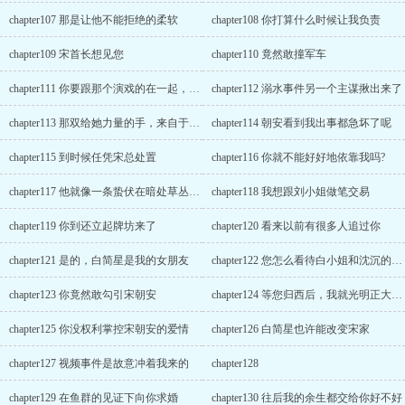
chapter107 那是让他不能拒绝的柔软
chapter108 你打算什么时候让我负责
chapter109 宋首长想见您
chapter110 竟然敢撞军车
chapter111 你要跟那个演戏的在一起，就是不可能
chapter112 溺水事件另一个主谋揪出来了
chapter113 那双给她力量的手，来自于宋朝安
chapter114 朝安看到我出事都急坏了呢
chapter115 到时候任凭宋总处置
chapter116 你就不能好好地依靠我吗?
chapter117 他就像一条蛰伏在暗处草丛里的毒蛇
chapter118 我想跟刘小姐做笔交易
chapter119 你到还立起牌坊来了
chapter120 看来以前有很多人追过你
chapter121 是的，白简星是我的女朋友
chapter122 您怎么看待白小姐和沈沉的那段感情呢
chapter123 你竟然敢勾引宋朝安
chapter124 等您归西后，我就光明正大的进入宋家
chapter125 你没权利掌控宋朝安的爱情
chapter126 白简星也许能改变宋家
chapter127 视频事件是故意冲着我来的
chapter128
chapter129 在鱼群的见证下向你求婚
chapter130 往后我的余生都交给你好不好