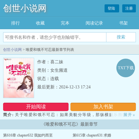
创世小说网
登陆
注册
排行
收藏
完本
阅读记录
书架
创世小说网
> 唯爱和饿不可忍最新章节列表
作者：喜二妹
TXT下载
类别：女生频道
状态：连载
最后更新：2024-12-13 17:24
开始阅读
加入书架
简介:
关于唯爱和饿不可忍：如果美貌分等级，那纵横娱乐圈数年的
展开
»
白简星当是顶级。作为圈子里公认的祸水，白简星本人表示相当淡
《唯爱和饿不可忍》最新章节
定:‘像我这种妖精自然要遗留千年。”准备单枪匹马一人仗剑走天涯的
白简星万万没想到，会碰到宋朝安。那个男人是公认的顶级大厨，他
第616章 chapter632 我如约而至
第615章 chapter631 求婚