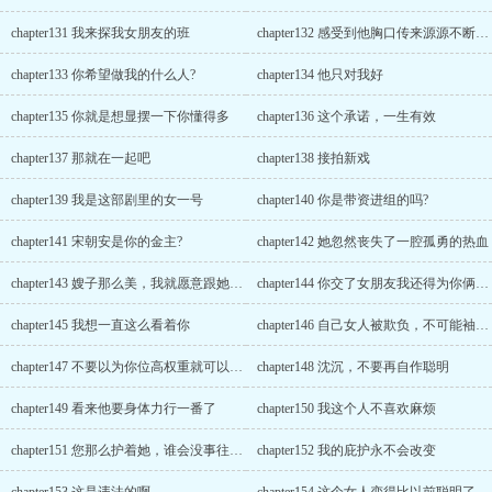
chapter131 我来探我女朋友的班
chapter132 感受到他胸口传来源源不断的热气和清香
chapter133 你希望做我的什么人?
chapter134 他只对我好
chapter135 你就是想显摆一下你懂得多
chapter136 这个承诺，一生有效
chapter137 那就在一起吧
chapter138 接拍新戏
chapter139 我是这部剧里的女一号
chapter140 你是带资进组的吗?
chapter141 宋朝安是你的金主?
chapter142 她忽然丧失了一腔孤勇的热血
chapter143 嫂子那么美，我就愿意跟她待一块
chapter144 你交了女朋友我还得为你俩服务
chapter145 我想一直这么看着你
chapter146 自己女人被欺负，不可能袖手旁观
chapter147 不要以为你位高权重就可以为所欲为
chapter148 沈沉，不要再自作聪明
chapter149 看来他要身体力行一番了
chapter150 我这个人不喜欢麻烦
chapter151 您那么护着她，谁会没事往枪口上撞啊
chapter152 我的庇护永不会改变