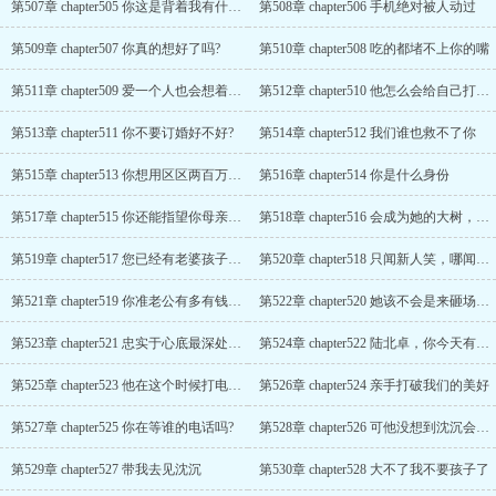
第507章 chapter505 你这是背着我有什么秘密吗
第508章 chapter506 手机绝对被人动过
第509章 chapter507 你真的想好了吗?
第510章 chapter508 吃的都堵不上你的嘴
第511章 chapter509 爱一个人也会想着去对她的家人好
第512章 chapter510 他怎么会给自己打电话
第513章 chapter511 你不要订婚好不好?
第514章 chapter512 我们谁也救不了你
第515章 chapter513 你想用区区两百万就把我打发走?
第516章 chapter514 你是什么身份
第517章 chapter515 你还能指望你母亲起死回生参加你的婚礼?
第518章 chapter516 会成为她的大树，她的盾牌
第519章 chapter517 您已经有老婆孩子了吗?
第520章 chapter518 只闻新人笑，哪闻旧人哭
第521章 chapter519 你准老公有多有钱，你又不是不知道
第522章 chapter520 她该不会是来砸场子的吧
第523章 chapter521 忠实于心底最深处的声音
第524章 chapter522 陆北卓，你今天有点奇怪
第525章 chapter523 他在这个时候打电话是想干什么?
第526章 chapter524 亲手打破我们的美好
第527章 chapter525 你在等谁的电话吗?
第528章 chapter526 可他没想到沈沉会这么偏激
第529章 chapter527 带我去见沈沉
第530章 chapter528 大不了我不要孩子了