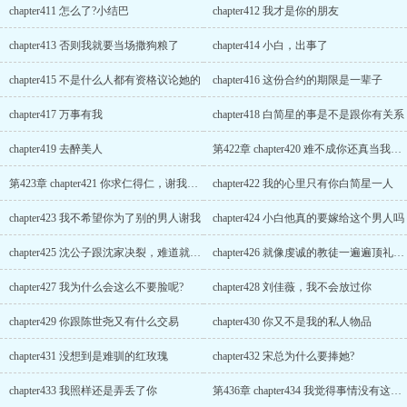
chapter411 怎么了?小结巴
chapter412 我才是你的朋友
chapter413 否则我就要当场撒狗粮了
chapter414 小白，出事了
chapter415 不是什么人都有资格议论她的
chapter416 这份合约的期限是一辈子
chapter417 万事有我
chapter418 白简星的事是不是跟你有关系
chapter419 去醉美人
第422章 chapter420 难不成你还真当我是个傻子了
第423章 chapter421 你求仁得仁，谢我做什么
chapter422 我的心里只有你白简星一人
chapter423 我不希望你为了别的男人谢我
chapter424 小白他真的要嫁给这个男人吗
chapter425 沈公子跟沈家决裂，难道就要宋家养着他?
chapter426 就像虔诚的教徒一遍遍顶礼膜拜着
chapter427 我为什么会这么不要脸呢?
chapter428 刘佳薇，我不会放过你
chapter429 你跟陈世尧又有什么交易
chapter430 你又不是我的私人物品
chapter431 没想到是难驯的红玫瑰
chapter432 宋总为什么要捧她?
chapter433 我照样还是弄丢了你
第436章 chapter434 我觉得事情没有这么简单