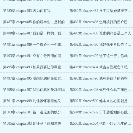
第485章 chapter483 因为你有我
第486章 chapter484 只不过给她酒里下了点东西而已
第487章 chapter485 你的后半生，是我的
第488章 chapter486 您所拨打的用户已关机
第489章 chapter487 我们是一样的，我们同病相怜
第490章 chapter488 谁家的约会是三个人
第491章 chapter489 一个撒娇和一个吻就能换来男人的心甘情愿
第492章 chapter490 我好像更喜欢你了一点
第493章 chapter491 空有几分没用的同情心
第494章 chapter492 进了这一行，你就得遵守这一行的规矩
第495章 chapter493 如果我要让你调查一个人
第496章 chapter494 就当自己死亡了吧
第497章 chapter495 没想到您的命如此廉价
第498章 chapter496 他可是孩子的爸爸
第499章 chapter497 我说你真的爱沈沉吗
第500章 chapter498 你凭什么站在施恩者的角度怜悯我
第501章 chapter499 刘佳薇怀孕跟他又有什么关系
第502章 chapter500 他本来的心里就是苦的
第503章 chapter501 被一道无形的线分在了两端
第504章 chapter502 日子越近她的心跳的越厉害
第505章 chapter503 她怀孕了你知道吗
第506章 chapter504 把刘小姐近几年的演艺合同交给宋氏