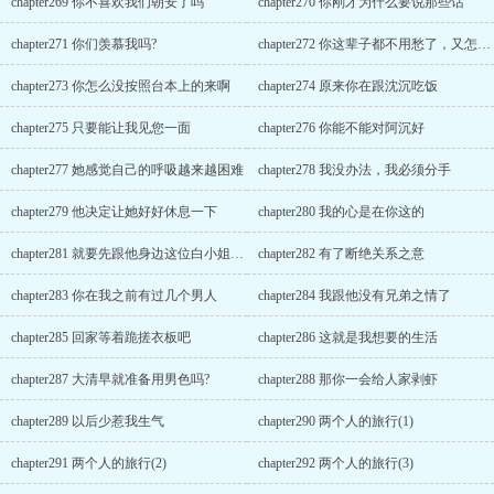
chapter269 你不喜欢我们朝安了吗
chapter270 你刚才为什么要说那些话
chapter271 你们羡慕我吗?
chapter272 你这辈子都不用愁了，又怎么会理解我
chapter273 你怎么没按照台本上的来啊
chapter274 原来你在跟沈沉吃饭
chapter275 只要能让我见您一面
chapter276 你能不能对阿沉好
chapter277 她感觉自己的呼吸越来越困难
chapter278 我没办法，我必须分手
chapter279 他决定让她好好休息一下
chapter280 我的心是在你这的
chapter281 就要先跟他身边这位白小姐套近乎
chapter282 有了断绝关系之意
chapter283 你在我之前有过几个男人
chapter284 我跟他没有兄弟之情了
chapter285 回家等着跪搓衣板吧
chapter286 这就是我想要的生活
chapter287 大清早就准备用男色吗?
chapter288 那你一会给人家剥虾
chapter289 以后少惹我生气
chapter290 两个人的旅行(1)
chapter291 两个人的旅行(2)
chapter292 两个人的旅行(3)