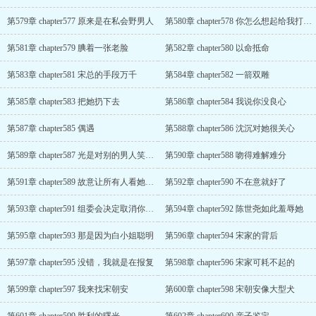
第579章 chapter577 原来是在私会野男人
第580章 chapter578 你怎么想起给我打电话了
第581章 chapter579 腆着一张老脸
第582章 chapter580 以命抵命
第583章 chapter581 宋总的手段万千
第584章 chapter582 一箭双雕
第585章 chapter583 把她扔下去
第586章 chapter584 我说你没良心
第587章 chapter585 偶遇
第588章 chapter586 沈沉对她很关心
第589章 chapter587 光是对别的男人笑一笑，他就忍不了
第590章 chapter588 吻得难解难分
第591章 chapter589 故意让所有人看她笑话
第592章 chapter590 不在意就好了
第593章 chapter591 组委会决定取消你的资格
第594章 chapter592 陈世尧如此羞辱她
第595章 chapter593 那是因为白小姐聪明
第596章 chapter594 宋家的背后
第597章 chapter595 没错，我就是在报复
第598章 chapter596 宋家可耗不起的
第599章 chapter597 我来找宋朝安
第600章 chapter598 宋朝安像大型犬