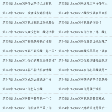
第531章 chapter529 什么事情也没有我妹妹的事情重要
第532章 chapter530 这几天不许任何人打扰他
第533章 chapter531 被烧成灰烬的地方叫宋朝安
第534章 chapter532 我很快就会回来的
第535章 chapter533 我没有想过跟他复合
第536章 chapter534 我真的很害怕
第537章 chapter535 真没想到，我还活着
第538章 chapter536 你伤害了他，我们绝对不会放过你的
第539章 chapter537 有些意外我们谁都没法预料
第540章 chapter538 你真是让他白死了
第541章 chapter539 要不要跟我一起出国?
第542章 chapter540 我跟星星马上就会出国了
第543章 chapter541 你们的幕后主使是谁?
第544章 chapter542 你爱滚哪儿去就滚哪儿去
第545章 chapter543 非不非法的事情我都做过了
第546章 chapter544 在你心里我就是个戏子
第547章 chapter545 她怎么变成这个样子了
第548章 chapter546 孩子的事情是意外
第549章 chapter547 你想勾引我
第550章 chspter548 你是属于谁的
第551章 chapter549 要不要帮我一个忙
第552章 chapter550 我就是要雪藏她
第553章 chapter551 你的病又严重了你知道吗
第554章 chapter552 她希望这是最后一次见到他