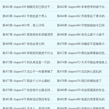
第461章 chapter459 相顾无言已胜过千言万语
第462章 chapter460 本来想等到孩子出世以后叫我干爹
第463章 chapter461 可他也是个男人
第464章 chapter462 浑身竖起了寒冷的冰刺
第465章 chapter463 呵，美人计吗
第466章 chapter464 可惜姐姐如今已经怀孕了
第467章 chapter465 我觉得你长得最漂亮
第468章 chapter466 你怎么跟个小孩子一样
第469章 chapter467 你也会变心吗
第470章 chapter468 你确定不是她算计的你?
第471章 chapter469 宋朝安到底想干什么
第472章 chapter470 两位如果要叙旧也不要站在这里
第473章 chapter471 到头来还是一只好斗的公鸡
第474章 chapter472 今天可能会来很多人
第475章 chapter473 沈公子一向最孝顺了
第476章 chapter474 沈沉的心是乱的
第477章 chapter475 我这个人什么都好，就是脾气不好
第478章 chapter476 我已经都知道了
第479章 chapter477 你还有什么脸去找阿沉
第480章 chapter478 你这双腿真的失去了吗?
第481章 chapter479 我有说过我没有证据吗?
第482章 chapter480 他是白简星那头的
第483章 chapter481 沈夫人，您还记得我吗
第484章 chapter482 你有什么资格对我说放下