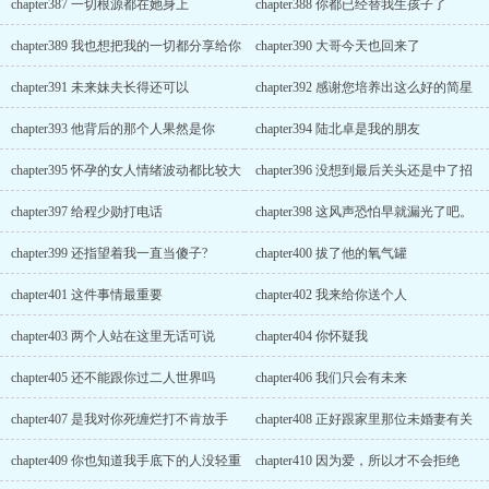
chapter387 一切根源都在她身上
chapter388 你都已经替我生孩子了
chapter389 我也想把我的一切都分享给你
chapter390 大哥今天也回来了
chapter391 未来妹夫长得还可以
chapter392 感谢您培养出这么好的简星
chapter393 他背后的那个人果然是你
chapter394 陆北卓是我的朋友
chapter395 怀孕的女人情绪波动都比较大
chapter396 没想到最后关头还是中了招
chapter397 给程少勋打电话
chapter398 这风声恐怕早就漏光了吧。
chapter399 还指望着我一直当傻子?
chapter400 拔了他的氧气罐
chapter401 这件事情最重要
chapter402 我来给你送个人
chapter403 两个人站在这里无话可说
chapter404 你怀疑我
chapter405 还不能跟你过二人世界吗
chapter406 我们只会有未来
chapter407 是我对你死缠烂打不肯放手
chapter408 正好跟家里那位未婚妻有关
chapter409 你也知道我手底下的人没轻重
chapter410 因为爱，所以才不会拒绝