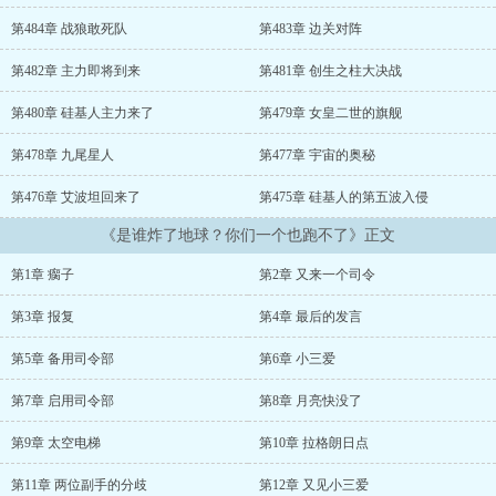
还是头一次听说地球将要毁灭的消息，而且只有不到十分钟了。留给
他的时间不多了。在他这个瘸子看来，能否准时抵达指定的地下司令
第484章 战狼敢死队
第483章 边关对阵
部，本就是个难事，何况未来，他将面对的，又是一个什么样的星辰
大海呢？...
第482章 主力即将到来
第481章 创生之柱大决战
第480章 硅基人主力来了
第479章 女皇二世的旗舰
第478章 九尾星人
第477章 宇宙的奥秘
第476章 艾波坦回来了
第475章 硅基人的第五波入侵
《是谁炸了地球？你们一个也跑不了》正文
第1章 瘸子
第2章 又来一个司令
第3章 报复
第4章 最后的发言
第5章 备用司令部
第6章 小三爱
第7章 启用司令部
第8章 月亮快没了
第9章 太空电梯
第10章 拉格朗日点
第11章 两位副手的分歧
第12章 又见小三爱