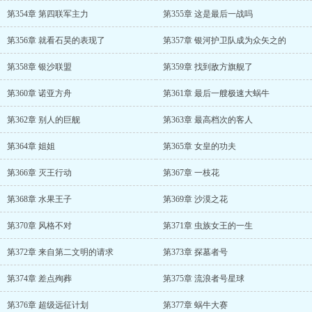
第354章 第四联军主力
第355章 这是最后一战吗
第356章 就看石昊的表现了
第357章 银河护卫队成为众矢之的
第358章 银沙联盟
第359章 找到敌方旗舰了
第360章 诺亚方舟
第361章 最后一艘极速大蜗牛
第362章 别人的巨舰
第363章 最高档次的客人
第364章 姐姐
第365章 女皇的功夫
第366章 灭王行动
第367章 一枝花
第368章 水果王子
第369章 沙漠之花
第370章 风格不对
第371章 虫族女王的一生
第372章 来自第二文明的请求
第373章 探墓者号
第374章 差点殉葬
第375章 流浪者号星球
第376章 超级远征计划
第377章 蜗牛大赛