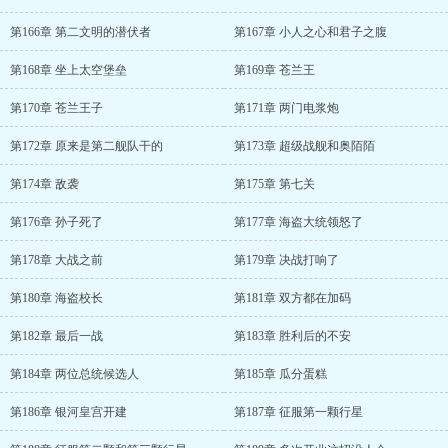
第166章 第二文明的潜伏者
第167章 小人之心和君子之腹
第168章 坐上太空堡垒
第169章 苍兰王
第170章 苍兰王子
第171章 两门电浆炮
第172章 原来是第二舰队干的
第173章 超级战舰和奥陌陌
第174章 敌袭
第175章 第七关
第176章 孙子死了
第177章 海盗大统领怒了
第178章 大战之前
第179章 决战打响了
第180章 海盗校长
第181章 双方都在加码
第182章 最后一战
第183章 胜利后的不安
第184章 两位总统候选人
第185章 瓜分蛋糕
第186章 银河皇宫开建
第187章 征服第一颗行星