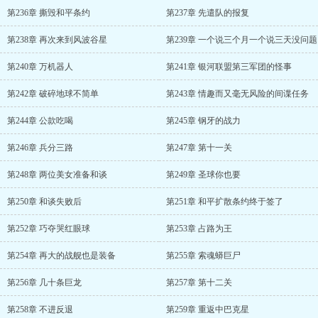
第236章 撕毁和平条约
第237章 先遣队的报复
第238章 再次来到风波谷星
第239章 一个说三个月一个说三天没问题
第240章 万机器人
第241章 银河联盟第三军团的怪事
第242章 破碎地球不简单
第243章 情趣而又毫无风险的间谍任务
第244章 公款吃喝
第245章 钢牙的战力
第246章 兵分三路
第247章 第十一关
第248章 两位美女准备和谈
第249章 圣球你也要
第250章 和谈失败后
第251章 和平扩散条约终于签了
第252章 巧夺哭红眼球
第253章 占路为王
第254章 再大的战舰也是装备
第255章 索魂蟒巨尸
第256章 几十条巨龙
第257章 第十二关
第258章 不进反退
第259章 重返中巴克星