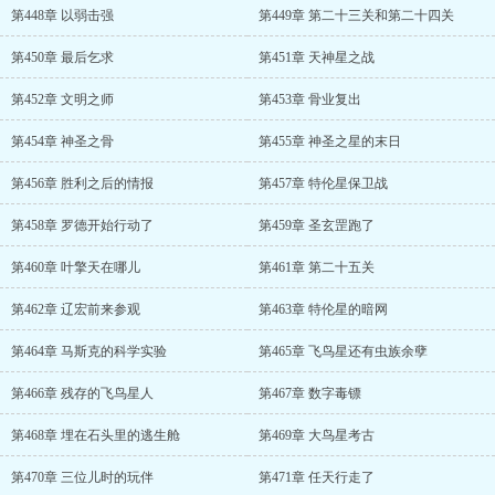
第448章 以弱击强
第449章 第二十三关和第二十四关
第450章 最后乞求
第451章 天神星之战
第452章 文明之师
第453章 骨业复出
第454章 神圣之骨
第455章 神圣之星的末日
第456章 胜利之后的情报
第457章 特伦星保卫战
第458章 罗德开始行动了
第459章 圣玄罡跑了
第460章 叶擎天在哪儿
第461章 第二十五关
第462章 辽宏前来参观
第463章 特伦星的暗网
第464章 马斯克的科学实验
第465章 飞鸟星还有虫族余孽
第466章 残存的飞鸟星人
第467章 数字毒镖
第468章 埋在石头里的逃生舱
第469章 大鸟星考古
第470章 三位儿时的玩伴
第471章 任天行走了