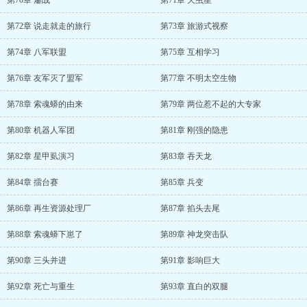
第70章 鏖战
第71章 天虫星
第72章 说走就走的旅行
第73章 旅游式视察
第74章 八军联盟
第75章 互相学习
第76章 友军灭了盟军
第77章 不明太空生物
第78章 索魂蟒的由来
第79章 两位惹不起的大专家
第80章 机器人军团
第81章 刚强的隐患
第82章 星甲虱演习
第83章 吞天龙
第84章 擂台赛
第85章 兵变
第86章 再生资源处理厂
第87章 掐头去尾
第88章 索魂蟒下崽了
第89章 神龙突击队
第90章 三头并进
第91章 影响巨大
第92章 死亡与重生
第93章 直白的双腿