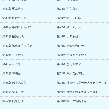
第37章 冤家路窄
第38章 死亡微笑
第39章 最后的告别
第40章 第十三舰队
第41章 第四文明远征军
第42章 第一关开启
第43章 接受挑战
第44章 小四参战
第45章 第三文明血泪史
第46章 第6666号舰长
第47章 三千亡灵
第48章 总参谋长失败了
第49章 石大锤
第50章 总司令来了
第51章 萨满星
第52章 原来真的可以
第53章 侏罗纪公园
第54章 没有什么是一顿大餐解决不了的
第55章 恐龙的诞生
第56章 是量子污染还是文明残影
第57章 捉鬼行动
第58章 第二次智能革命