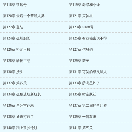
第118章 致远号
第119章 老绿和小绿
第120章 最后一个普通人类
第121章 灭神星
第122章 登陆
第123章 sl188号
第124章 孤胆舰长
第125章 有些秘密说不得
第126章 坚定不移
第127章 信息炮
第128章 缺德主意
第129章 薇子
第130章 接头
第131章 可笑的绿灵星人
第132章 第四关
第133章 萨满星炸了
第134章 孤独遗舰新舰长
第135章 时空跃迁
第136章 星际雷达站
第137章 第二届钓鱼比赛
第138章 通道打通了
第139章 一箭双雕
第140章 踏上孤独遗舰
第141章 第五关