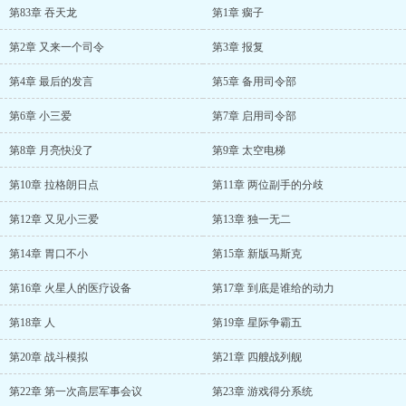
第83章 吞天龙
第1章 瘸子
第2章 又来一个司令
第3章 报复
第4章 最后的发言
第5章 备用司令部
第6章 小三爱
第7章 启用司令部
第8章 月亮快没了
第9章 太空电梯
第10章 拉格朗日点
第11章 两位副手的分歧
第12章 又见小三爱
第13章 独一无二
第14章 胃口不小
第15章 新版马斯克
第16章 火星人的医疗设备
第17章 到底是谁给的动力
第18章 人
第19章 星际争霸五
第20章 战斗模拟
第21章 四艘战列舰
第22章 第一次高层军事会议
第23章 游戏得分系统