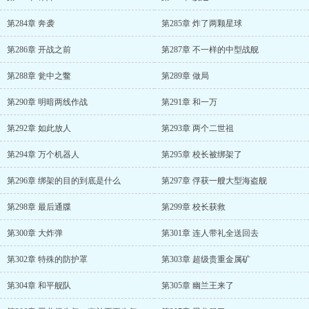
第284章 奔袭
第285章 炸了两颗星球
第286章 开战之前
第287章 不一样的中型战舰
第288章 瓮中之鳖
第289章 做局
第290章 明暗两线作战
第291章 和一万
第292章 如此放人
第293章 两个二世祖
第294章 万个机器人
第295章 校长被绑架了
第296章 绑架的目的到底是什么
第297章 俘获一艘大型海盗舰
第298章 最后通牒
第299章 校长获救
第300章 大炸弹
第301章 连人带礼全送回去
第302章 特殊的防护罩
第303章 超级贵重金属矿
第304章 和平舰队
第305章 幽兰王来了