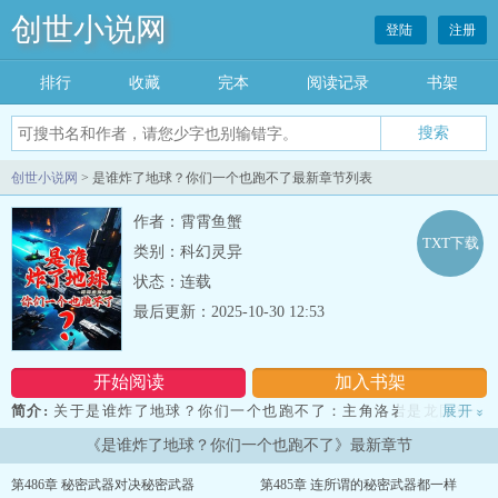
创世小说网
登陆
注册
排行
收藏
完本
阅读记录
书架
创世小说网
> 是谁炸了地球？你们一个也跑不了最新章节列表
作者：霄霄鱼蟹
TXT下载
类别：科幻灵异
状态：连载
最后更新：2025-10-30 12:53
开始阅读
加入书架
简介:
关于是谁炸了地球？你们一个也跑不了：主角洛岩是龙国第一
展开
»
突击队队长，因伤造成下肢瘫痪，在家躺平之时，突然接到一道看似
《是谁炸了地球？你们一个也跑不了》最新章节
不可能完成的任务。地球末日逃亡总指挥亲自来电，命令洛岩担任第
三十三逃亡舰队司令，率部在地球被炸之时，逃出生天。然而，洛岩
第486章 秘密武器对决秘密武器
第485章 连所谓的秘密武器都一样