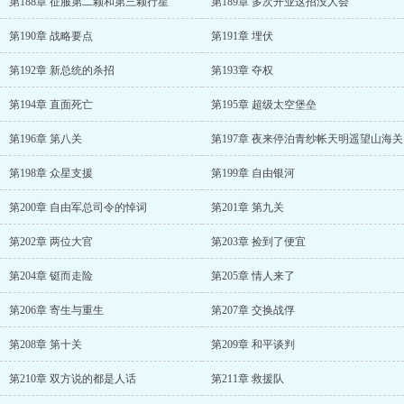
第188章 征服第二颗和第三颗行星
第189章 多次开业这招没人会
第190章 战略要点
第191章 埋伏
第192章 新总统的杀招
第193章 夺权
第194章 直面死亡
第195章 超级太空堡垒
第196章 第八关
第197章 夜来停泊青纱帐天明遥望山海关
第198章 众星支援
第199章 自由银河
第200章 自由军总司令的悼词
第201章 第九关
第202章 两位大官
第203章 捡到了便宜
第204章 铤而走险
第205章 情人来了
第206章 寄生与重生
第207章 交换战俘
第208章 第十关
第209章 和平谈判
第210章 双方说的都是人话
第211章 救援队