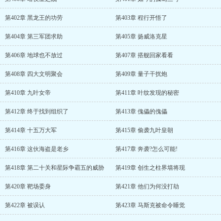
第402章 黑龙王的功劳
第403章 程行开悟了
第404章 第三军团求助
第405章 扬威洛克星
第406章 地球也不放过
第407章 搭舰回家看看
第408章 四大文明聚会
第409章 量子干扰炮
第410章 九叶女帝
第411章 叶纹发现的秘密
第412章 终于找到组织了
第413章 傀儡的傀儡
第414章 十五万大军
第415章 偷袭九叶皇朝
第416章 这伙海盗是老乡
第417章 奔袭?怎么可能!
第418章 第二十关和星际争霸五的威胁
第419章 创生之柱界墙将现
第420章 靶场委身
第421章 他们为何没打劫
第422章 被误认
第423章 马斯克被命令睡觉