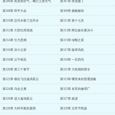
第306章 黑龙很生气，幽兰王更生气
第307章 黑龙服了
第308章 和平大会
第309章 旗舰被劫
第310章 总司令救了总司令
第311章 第十七关
第312章 大型社死现场
第313章 两位族长要决斗
第314章 引力思潮
第315章 绿帽之星
第316章 决斗之前
第317章 版审讯机
第318章 父子相见
第319章 一石四鸟
第320章 第三个春节
第321章 大统领的密令
第322章 都在飞往漩涡星云
第323章 哪里来的普通游艇
第324章 乌合之勇
第325章 友军的修理厂
第326章 进入漩涡星云
第327章 挺进
第328章 大科学家的愿望
第329章 元宵节凯旋