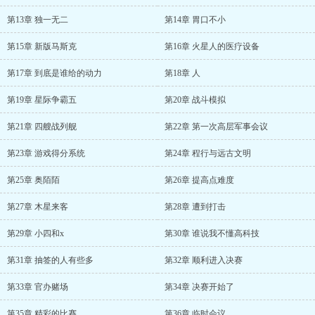
第13章 独一无二
第14章 胃口不小
第15章 新版马斯克
第16章 火星人的医疗设备
第17章 到底是谁给的动力
第18章 人
第19章 星际争霸五
第20章 战斗模拟
第21章 四艘战列舰
第22章 第一次高层军事会议
第23章 游戏得分系统
第24章 程行与远古文明
第25章 奥陌陌
第26章 提高点难度
第27章 木星来客
第28章 遭到打击
第29章 小四和x
第30章 谁说我不懂高科技
第31章 抽签的人有些多
第32章 顺利进入决赛
第33章 官办赌场
第34章 决赛开始了
第35章 精彩的比赛
第36章 临时会议