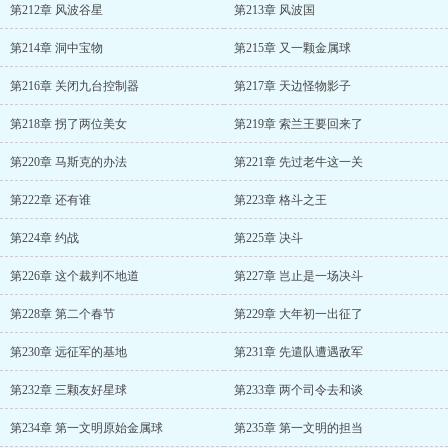
第212章 风波谷星
第213章 风波国
第214章 洞中宝物
第215章 又一颗金属球
第216章 关闭九台控制器
第217章 天边怪物影子
第218章 拐了两位美女
第219章 索兰王要回来了
第220章 马斯克的办法
第221章 先过老牛这一关
第222章 还有谁
第223章 格斗之王
第224章 约战
第225章 决斗
第226章 这个裁判不地道
第227章 岂止是一场决斗
第228章 第二个春节
第229章 大年初一出征了
第230章 远征军的基地
第231章 先遣队遭遇敌军
第232章 三颗友好星球
第233章 两个司令去和谈
第234章 第一文明原始金属球
第235章 第一文明的担当