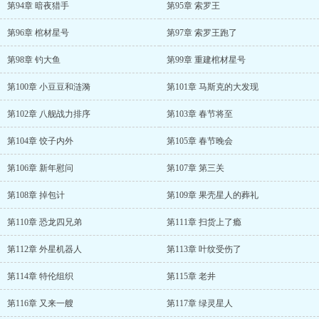
第94章 暗夜猎手
第95章 索罗王
第96章 棺材星号
第97章 索罗王跑了
第98章 钓大鱼
第99章 重建棺材星号
第100章 小豆豆和涟漪
第101章 马斯克的大发现
第102章 八舰战力排序
第103章 春节将至
第104章 饺子内外
第105章 春节晚会
第106章 新年慰问
第107章 第三关
第108章 掉包计
第109章 果壳星人的葬礼
第110章 恐龙四兄弟
第111章 扫货上了瘾
第112章 外星机器人
第113章 叶纹受伤了
第114章 特伦组织
第115章 老井
第116章 又来一艘
第117章 绿灵星人