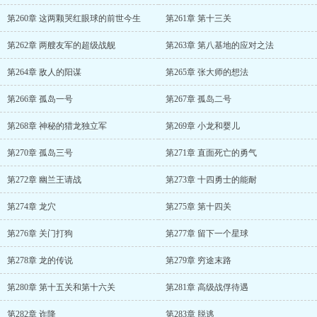
第260章 这两颗哭红眼球的前世今生
第261章 第十三关
第262章 两艘友军的超级战舰
第263章 第八基地的应对之法
第264章 敌人的阳谋
第265章 张大师的想法
第266章 孤岛一号
第267章 孤岛二号
第268章 神秘的猎龙独立军
第269章 小龙和婴儿
第270章 孤岛三号
第271章 直面死亡的勇气
第272章 幽兰王请战
第273章 十四勇士的能耐
第274章 龙穴
第275章 第十四关
第276章 关门打狗
第277章 留下一个星球
第278章 龙的传说
第279章 穷途末路
第280章 第十五关和第十六关
第281章 高级战俘待遇
第282章 诈降
第283章 脱逃