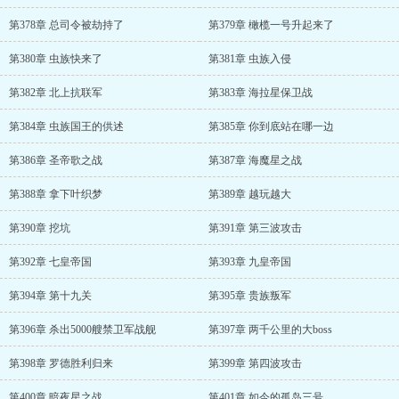
第378章 总司令被劫持了
第379章 橄榄一号升起来了
第380章 虫族快来了
第381章 虫族入侵
第382章 北上抗联军
第383章 海拉星保卫战
第384章 虫族国王的供述
第385章 你到底站在哪一边
第386章 圣帝歌之战
第387章 海魔星之战
第388章 拿下叶织梦
第389章 越玩越大
第390章 挖坑
第391章 第三波攻击
第392章 七皇帝国
第393章 九皇帝国
第394章 第十九关
第395章 贵族叛军
第396章 杀出5000艘禁卫军战舰
第397章 两千公里的大boss
第398章 罗德胜利归来
第399章 第四波攻击
第400章 暗夜星之战
第401章 如今的孤岛三号