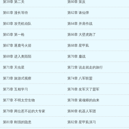
第59章 第二关
第60章 策反
第61章 漫长等待
第62章 诛仙弹
第63章 攻壳机动队
第64章 并肩作战
第65章 第一枪
第66章 大壁虎跑了
第67章 逐鹿号火箭
第68章 星甲虱
第69章 进入奥陌陌
第70章 鏖战
第71章 天虫星
第72章 说走就走的旅行
第73章 旅游式视察
第74章 八军联盟
第75章 互相学习
第76章 友军灭了盟军
第77章 不明太空生物
第78章 索魂蟒的由来
第79章 两位惹不起的大专家
第80章 机器人军团
第81章 刚强的隐患
第82章 星甲虱演习