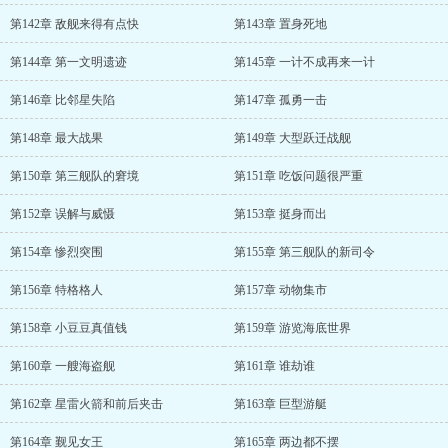
第142章 敌舰来得有点快
第143章 置身死地
第144章 第一文明遗迹
第145章 一计不成再来一计
第146章 比邻星失陷
第147章 孤勇一击
第148章 最大战果
第149章 大型跃迁战舰
第150章 第三舰队的窘境
第151章 吃饭问题很严重
第152章 误解与威慑
第153章 挺身而出
第154章 惨烈突围
第155章 第三舰队的新司令
第156章 特格格人
第157章 动物集市
第158章 小豆豆真值钱
第159章 游览海底世界
第160章 一艘海盗舰
第161章 谁劫谁
第162章 星雷火箭和前后夹击
第163章 巨型游艇
第164章 觐见女王
第165章 两边都不摆