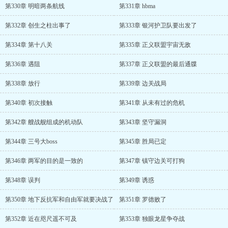
第330章 明暗两条航线
第331章 hbma
第332章 创生之柱出事了
第333章 银河护卫队要出发了
第334章 第十八关
第335章 正义联盟宇宙无敌
第336章 遇阻
第337章 正义联盟的最后通牒
第338章 放行
第339章 边关战局
第340章 初次接触
第341章 从未有过的危机
第342章 艘战舰组成的机动队
第343章 坚守漏洞
第344章 三号大boss
第345章 胜局已定
第346章 两军的目的是一致的
第347章 镇守边关可打狗
第348章 误判
第349章 诱惑
第350章 地下反抗军和自由军就要决战了
第351章 罗德败了
第352章 近在咫尺遥不可及
第353章 独眼龙星争夺战