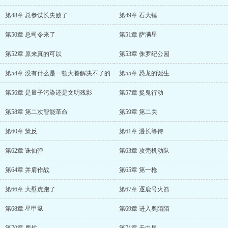
第48章 总参谋长失败了
第49章 石大锤
第50章 总司令来了
第51章 萨满星
第52章 原来真的可以
第53章 侏罗纪公园
第54章 没有什么是一顿大餐解决不了的
第55章 恐龙的诞生
第56章 是量子污染还是文明残影
第57章 捉鬼行动
第58章 第二次智能革命
第59章 第二关
第60章 策反
第61章 漫长等待
第62章 诛仙弹
第63章 攻壳机动队
第64章 并肩作战
第65章 第一枪
第66章 大壁虎跑了
第67章 逐鹿号火箭
第68章 星甲虱
第69章 进入奥陌陌