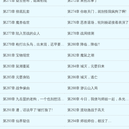
第271章 疑云密布，诡谲初现
第272章 果然出事了
第273章 彻底乱套
第274章 你敢关门，就别怪我疯狗了啊!
第275章 魔兽临世
第276章 恶兽退场，轮到杨诺接着表演了
第277章 陷入苦战的众人
第278章 战局猜测
第279章 枪打出头鸟，出来混，迟早要还的
第280章 降临，降临!!
第281章 宝物现世
第282章 魔鼠之潮
第283章 鼠潮蔓延
第284章 城灭，元婴归来
第285章 元婴身陷
第286章 城灭，逃亡
第287章 战争缘由
第288章 渺云山入局
第289章 九岳盟的老狗，一个也别想活着离开这里!
第290章 今日，我便与师姐一起，杀光这些魍魉杂碎!
第291章 遭，话说早了!被打脸了!
第292章 渡劫激战于高天
第293章 仙界疑信
第294章 师祖师伯，都没了…