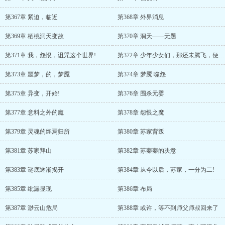
第367章 紧迫，临近
第368章 外界消息
第369章 栖桃洞天变故
第370章 洞天——无题
第371章 我，怨恨，诅咒这个世界!
第372章 少年少女们，那还未腾飞，便夭折的梦……
第373章 噩梦，的，梦魇
第374章 梦魇 噬怨
第375章 异变，开始!
第376章 围杀元婴
第377章 意料之外的魔
第378章 怨恨之魔
第379章 灵魂的终焉归所
第380章 苏家背叛
第381章 苏家拜山
第382章 苏蓁蓁的决意
第383章 谜底逐渐揭开
第384章 从今以后，苏家，一分为二!
第385章 纰漏显现
第386章 布局
第387章 渺云山危局
第388章 或许，等不到师父师叔回来了