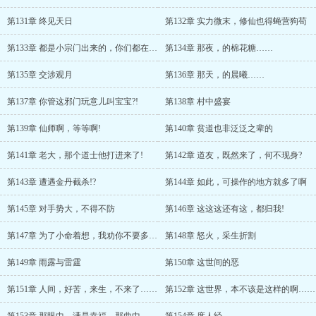
第131章 终见天日
第132章 实力微末，修仙也得蝇营狗苟
第133章 都是小宗门出来的，你们都在演我?!
第134章 那夜，的棉花糖……
第135章 交涉观月
第136章 那天，的晨曦……
第137章 你管这邪门玩意儿叫宝宝?!
第138章 村中盛宴
第139章 仙师啊，等等啊!
第140章 贫道也非泛泛之辈的
第141章 老大，那个道士他打进来了!
第142章 道友，既然来了，何不现身?
第143章 遭遇金丹截杀!?
第144章 如此，可操作的地方就多了啊
第145章 对手势大，不得不防
第146章 这这这还有这，都归我!
第147章 为了小命着想，我劝你不要多管闲事
第148章 怒火，采生折割
第149章 雨露与雷霆
第150章 这世间的恶
第151章 人间，好苦，来生，不来了……
第152章 这世界，本不该是这样的啊……