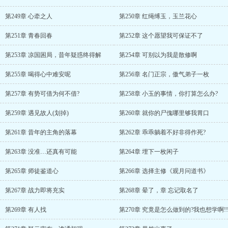
第249章 心牵之人
第250章 红绳缚玉，玉兰花心
第251章 青春回春
第252章 这个愿望我可保证不了
第253章 凉国困局，昔年疑惑终得解
第254章 可别以为我是散修啊
第255章 喝得心中难安呢
第256章 名门正宗，傲气弟子一枚
第257章 有势可借为何不借?
第258章 小玉的事情，你打算怎么办?
第259章 遇见故人(划掉)
第260章 就你的尸傀哪里够我胃口
第261章 昔年的主角的落幕
第262章 乖乖躺着不好非得作死?
第263章 没准…还真有可能
第264章 埋下一枚闲子
第265章 师徒鉴道心
第266章 选择主修《观月问道书》
第267章 战力即将充实
第268章 晕了，章 忘记取名了
第269章 有人找
第270章 究竟是怎么做到的?我也想学啊!!