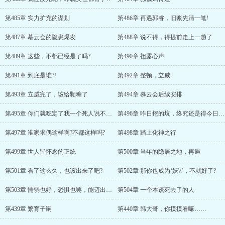
第485章 实力扩充的谋划
第486章 再遇郭睿，旧账先清一笔!
第487章 慕云会的隐患爆发
第488章 说不得，得提前走上一趟了
第489章 这些，不都已经是了吗?
第490章 袒露心声
第491章 到底是谁?!
第492章 整顿，立威
第493章 立威完了，该给颗糖了
第494章 慕云会后续安排
第495章 你们就吃定了我一个死人说不了话是吧?!
第496章 昨日挖的坑，终究还是得今日自己去踩
第497章 谁家求偶这样啊?不都这样吗?
第498章 踏上化神之行
第499章 世人皆怀念的正统
第500章 当年的隐居之地，再遇
第501章 看了这么久，也该出来了吧?
第502章 那你也成为‘妖\\’，不就好了?
第503章 懦弱也好，恐惧也罢，能迈出那一步，便已超过世间繁几
第504章 一个本该死去了的人
第439章 繁育子嗣
第440章 韩大哥，你摸摸看嘛……