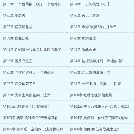
第83章 一个姓墨的，收了一个姓韩的为徒的故事
第84章 一步闲棋埋下钉子
第85章 姜老去世
第86章 再见叶星雅
第87章 宿夜星雅居
第88章 余烬?骸灵?存在抹除?!
第89章 食髓知味
第90章 春洪融冰
第91章 你们都当我这是幼儿园的车了是吧?!
第92章 激战鱼妖
第93章 困杀乌鱼王
第94章 被摧残毒打后，深埋的 善?
第95章 同样的选择，不同的命运
第96章 红三娘的最后一面
第97章 袁公输死了?!
第98章 分赃不均，元婴——阴褢
第99章 天命主角南宫问，流弊!
第100章 吐槽之魂熊熊燃烧
第101章 遭!失算了!大劫降临!
第102章 被入万魂幡王座!六脉，殒二!
第103章 杨诺:馋我身子?劳资嫩死你!
第104章 姚师叔，你快开门啊!我是你的小杨杨啊!
第105章 孙荀殒，奎阳殉，观月吞化神
第106章 侯卿!你已有取死之道!!