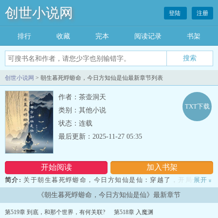
创世小说网
登陆
注册
排行
收藏
完本
阅读记录
书架
创世小说网
> 朝生暮死蜉蝣命，今日方知仙是仙最新章节列表
作者：茶壶洞天
TXT下载
类别：其他小说
状态：连载
最后更新：2025-11-27 05:35
开始阅读
加入书架
简介:
关于朝生暮死蜉蝣命，今日方知仙是仙：穿越了，开局一条…
展开
»
哦不，是开局赠送老爹八十小妈十八，……老头子！冷静点！有话好
《朝生暮死蜉蝣命，今日方知仙是仙》最新章节
好说，你先把剑放下！…什么？！我都赚够了钱买好了小女仆准备混
吃等死了，你告诉我这是仙侠？！？！……（凡人流，剧情展开较
第519章 到底，和那个世界，有何关联?
第518章 入魔渊