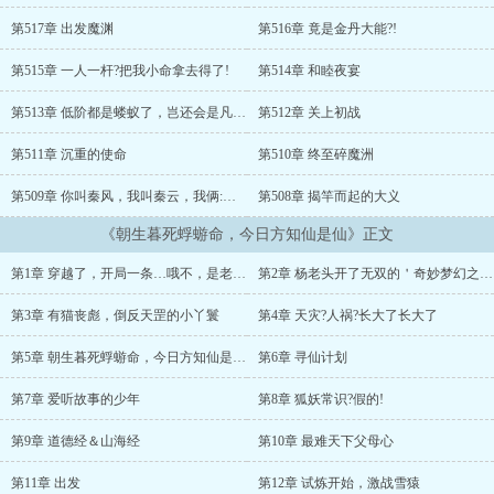
慢）……重生一次，杨诺觉得真的是老天眷顾，更别提还是仙侠修真
的世界，得以梦寐以求的修真，简直是梦中都不敢想的事情，虽然真
第517章 出发魔渊
第516章 竟是金丹大能?!
的开始了修真并不如幻想中的美好，尔虞我诈艰难坎坷，都挡不住他
求道修真的心。就是时不时的梦中的绝望、遗憾，究竟是什么？还有
第515章 一人一杆?把我小命拿去得了!
第514章 和睦夜宴
前世…诶？前世我是干嘛的来着？我脸上的猫爪印又是什么鬼？...
第513章 低阶都是蝼蚁了，岂还会是凡人为同族?
第512章 关上初战
第511章 沉重的使命
第510章 终至碎魔洲
第509章 你叫秦风，我叫秦云，我俩:风云，雄霸天下!
第508章 揭竿而起的大义
《朝生暮死蜉蝣命，今日方知仙是仙》正文
第1章 穿越了，开局一条…哦不，是老爸八十，老妈十八
第2章 杨老头开了无双的＇奇妙梦幻之夜\\’
第3章 有猫丧彪，倒反天罡的小丫鬟
第4章 天灾?人祸?长大了长大了
第5章 朝生暮死蜉蝣命，今日方知仙是仙!
第6章 寻仙计划
第7章 爱听故事的少年
第8章 狐妖常识?假的!
第9章 道德经＆山海经
第10章 最难天下父母心
第11章 出发
第12章 试炼开始，激战雪猿