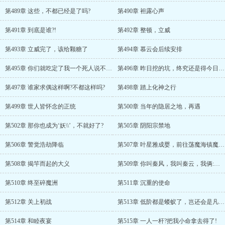
第489章 这些，不都已经是了吗?
第490章 袒露心声
第491章 到底是谁?!
第492章 整顿，立威
第493章 立威完了，该给颗糖了
第494章 慕云会后续安排
第495章 你们就吃定了我一个死人说不了话是吧?!
第496章 昨日挖的坑，终究还是得今日自己去踩
第497章 谁家求偶这样啊?不都这样吗?
第498章 踏上化神之行
第499章 世人皆怀念的正统
第500章 当年的隐居之地，再遇
第502章 那你也成为‘妖\\’，不就好了?
第505章 阴阳宗禁地
第506章 警觉浩劫降临
第507章 叶星雅成婴，前往荡魔海镇魔洲!
第508章 揭竿而起的大义
第509章 你叫秦风，我叫秦云，我俩:风云，雄霸天下!
第510章 终至碎魔洲
第511章 沉重的使命
第512章 关上初战
第513章 低阶都是蝼蚁了，岂还会是凡人为同族?
第514章 和睦夜宴
第515章 一人一杆?把我小命拿去得了!