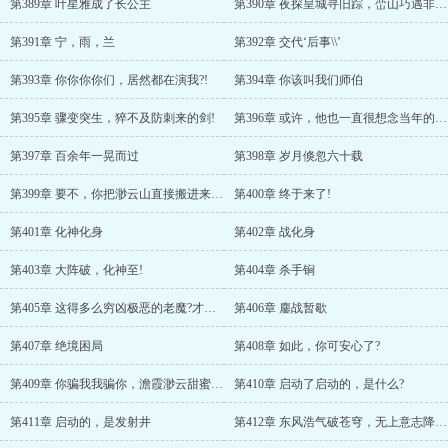
第389章 叶星雅成了长公主
第390章 夜探皇城寻旧踪，峦山巧遇非故人
第391章 宁，雨，兰
第392章 交代‘后事\\’
第393章 你你你你们，居然都在演我?!
第394章 你该叫我们师伯
第395章 骤变突生，猝不及防刺来的剑!
第396章 或许，他也一直很想念当年的大伙儿吧
第397章 百余年一晃而过
第398章 岁月倏忽六十载
第399章 要不，你把渺云山直接搬进来吧!
第400章 终于来了!
第401章 化神化身
第402章 战化身
第403章 大阵破，化神至!
第404章 杀手锏
第405章 这得多么穷凶极恶的老魔?才能有如此庞大的阴煞之海!
第406章 鏖战暂歇
第407章 绝境困局
第408章 如此，你可安心了?
第409章 你骗我我骗你，澹霞渺云甜蜜蜜～!
第410章 启动了启动的，是什么?
第411章 启动的，是发射井
第412章 东风浩气破苍穹，无上意志降临!