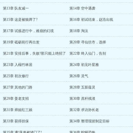
第13章 队友减一
第14章 空中遇袭
第15章 这是被狼蹲了?
第16章 初试结束，赵浩出线
第17章 试炼进行中，难崩的幻境
第18章 淘汰
第19章 砥砺前行再出发
第20章 寻仙坊市，选择
第21章 安排后事，失败?那只能上绝招了
第22章 终入仙门，告别
第23章 入榻竹林居
第24章 初见叶星雅
第25章 初次修行
第26章 灵气
第27章 其他的门路
第28章 五脏蕴灵
第29章 姜老支招
第30章 蔗杆残渣
第31章 师姐红三娘
第32章 求访孙长老
第33章 获得担保
第34章 整理现状制定目标
第35章 遭!落单被堵门了!
第36章 蛇蝎恐怖