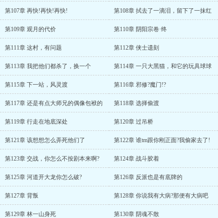
第107章 再快!再快!再快!
第108章 拭去了一滴泪，留下了一抹红
第109章 观月的代价
第110章 阴阳宗卷·终
第111章 这村，有问题
第112章 侠士遗刻
第113章 我把他们都杀了，换一个
第114章 一只大黑猫，和它的玩具球球
第115章 下一站，风灵渡
第116章 邪修?魔门!?
第117章 还是有点大师兄的偶像包袱的
第118章 选择偷渡
第119章 行走在地底深处
第120章 过吊桥
第121章 该想想怎么弄死他们了
第122章 谁tm跟你刚正面?我偷家去了!
第123章 交战，你怎么不按剧本来啊?
第124章 战斗胶着
第125章 河道开大龙你怎么破?
第126章 反派也是有底牌的
第127章 背叛
第128章 你说我有大病?那便有大病吧
第129章 林一山身死
第130章 阴魂不散