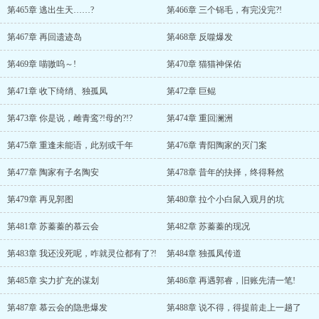
第465章 逃出生天……?
第466章 三个铞毛，有完没完?!
第467章 再回遗迹岛
第468章 反噬爆发
第469章 喵嗷呜～!
第470章 猫猫神保佑
第471章 收下绮绡、独孤凤
第472章 巨鲲
第473章 你是说，雌青鸾?!母的?!?
第474章 重回澜洲
第475章 重逢未能语，此别或千年
第476章 青阳陶家的灭门案
第477章 陶家有子名陶安
第478章 昔年的抉择，终得释然
第479章 再见郭图
第480章 拉个小白鼠入观月的坑
第481章 苏蓁蓁的慕云会
第482章 苏蓁蓁的现况
第483章 我还没死呢，咋就灵位都有了?!
第484章 独孤凤传道
第485章 实力扩充的谋划
第486章 再遇郭睿，旧账先清一笔!
第487章 慕云会的隐患爆发
第488章 说不得，得提前走上一趟了