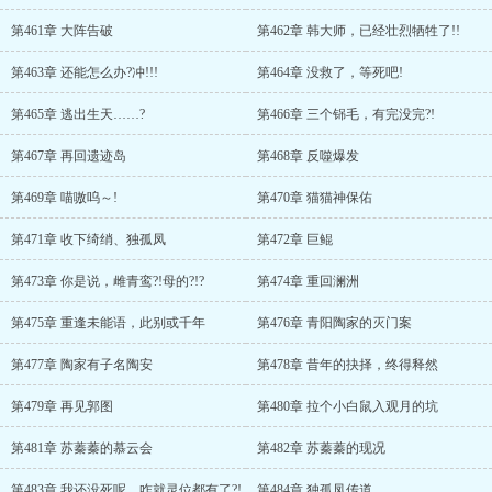
第461章 大阵告破
第462章 韩大师，已经壮烈牺牲了!!
第463章 还能怎么办?冲!!!
第464章 没救了，等死吧!
第465章 逃出生天……?
第466章 三个铞毛，有完没完?!
第467章 再回遗迹岛
第468章 反噬爆发
第469章 喵嗷呜～!
第470章 猫猫神保佑
第471章 收下绮绡、独孤凤
第472章 巨鲲
第473章 你是说，雌青鸾?!母的?!?
第474章 重回澜洲
第475章 重逢未能语，此别或千年
第476章 青阳陶家的灭门案
第477章 陶家有子名陶安
第478章 昔年的抉择，终得释然
第479章 再见郭图
第480章 拉个小白鼠入观月的坑
第481章 苏蓁蓁的慕云会
第482章 苏蓁蓁的现况
第483章 我还没死呢，咋就灵位都有了?!
第484章 独孤凤传道