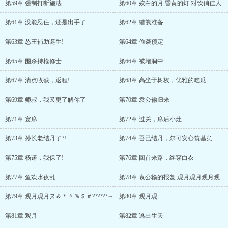
第59章 强制打断施法
第60章 姣白的月 昏黄的灯 对饮俏佳人
第61章 没能忍住，还是出手了
第62章 猎熊准备
第63章 怂王辅助诞生!
第64章 偷袭预定
第65章 围杀持枪修士
第66章 被堵洞中
第67章 清点收获，返程!
第68章 高坐于树杈，优雅的吃瓜
第69章 师叔，我又更了解你了
第70章 袁公输归来
第71章 宴席
第72章 过关，席后小灶
第73章 孙长老结丹了?!
第74章 吾已结丹，尔可安心筑基矣
第75章 杨诺，我保了!
第76章 回首来路，终穿白衣
第77章 鱼欢水夜乱
第78章 袁公输的报复 观月观月观月观
第79章 观月观月ヌ＆＊＾％＄＃??????～
第80章 观月观
第81章 观月
第82章 逃出生天