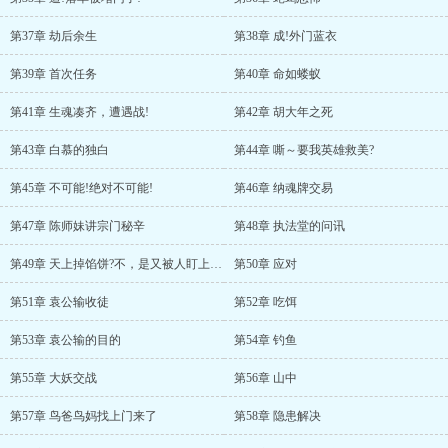
第37章 劫后余生
第38章 成!外门蓝衣
第39章 首次任务
第40章 命如蝼蚁
第41章 生魂凑齐，遭遇战!
第42章 胡大年之死
第43章 白慕的独白
第44章 嘶～要我英雄救美?
第45章 不可能!绝对不可能!
第46章 纳魂牌交易
第47章 陈师妹讲宗门秘辛
第48章 执法堂的问讯
第49章 天上掉馅饼?不，是又被人盯上了!
第50章 应对
第51章 袁公输收徒
第52章 吃饵
第53章 袁公输的目的
第54章 钓鱼
第55章 大妖交战
第56章 山中
第57章 鸟爸鸟妈找上门来了
第58章 隐患解决