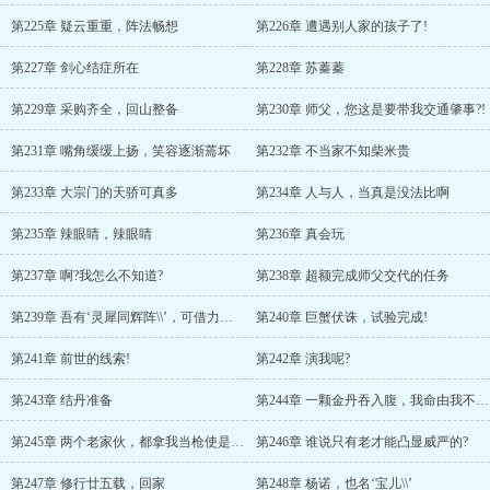
第225章 疑云重重，阵法畅想
第226章 遭遇别人家的孩子了!
第227章 剑心结症所在
第228章 苏蓁蓁
第229章 采购齐全，回山整备
第230章 师父，您这是要带我交通肇事?!
第231章 嘴角缓缓上扬，笑容逐渐蔫坏
第232章 不当家不知柴米贵
第233章 大宗门的天骄可真多
第234章 人与人，当真是没法比啊
第235章 辣眼睛，辣眼睛
第236章 真会玩
第237章 啊?我怎么不知道?
第238章 超额完成师父交代的任务
第239章 吾有‘灵犀同辉阵\\’，可借力友军，增益其身!
第240章 巨蟹伏诛，试验完成!
第241章 前世的线索!
第242章 演我呢?
第243章 结丹准备
第244章 一颗金丹吞入腹，我命由我不由天!
第245章 两个老家伙，都拿我当枪使是吧?
第246章 谁说只有老才能凸显威严的?
第247章 修行廿五载，回家
第248章 杨诺，也名‘宝儿\\’