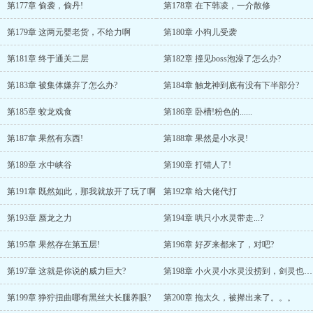
第177章 偷袭，偷丹!
第178章 在下韩凌，一介散修
第179章 这两元婴老货，不给力啊
第180章 小狗儿受袭
第181章 终于通关二层
第182章 撞见boss泡澡了怎么办?
第183章 被集体嫌弃了怎么办?
第184章 触龙神到底有没有下半部分?
第185章 蛟龙戏食
第186章 卧槽!粉色的......
第187章 果然有东西!
第188章 果然是小水灵!
第189章 水中峡谷
第190章 打错人了!
第191章 既然如此，那我就放开了玩了啊
第192章 给大佬代打
第193章 蜃龙之力
第194章 哄只小水灵带走...?
第195章 果然存在第五层!
第196章 好歹来都来了，对吧?
第197章 这就是你说的威力巨大?
第198章 小火灵小水灵没捞到，剑灵也行啊
第199章 狰狞扭曲哪有黑丝大长腿养眼?
第200章 拖太久，被撵出来了。。。