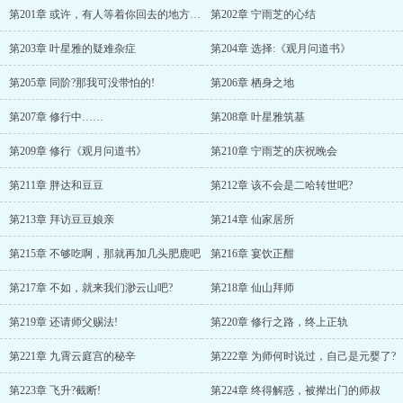
第201章 或许，有人等着你回去的地方，才叫做家吧?
第202章 宁雨芝的心结
第203章 叶星雅的疑难杂症
第204章 选择:《观月问道书》
第205章 同阶?那我可没带怕的!
第206章 栖身之地
第207章 修行中……
第208章 叶星雅筑基
第209章 修行《观月问道书》
第210章 宁雨芝的庆祝晚会
第211章 胖达和豆豆
第212章 该不会是二哈转世吧?
第213章 拜访豆豆娘亲
第214章 仙家居所
第215章 不够吃啊，那就再加几头肥鹿吧
第216章 宴饮正酣
第217章 不如，就来我们渺云山吧?
第218章 仙山拜师
第219章 还请师父赐法!
第220章 修行之路，终上正轨
第221章 九霄云庭宫的秘辛
第222章 为师何时说过，自己是元婴了?
第223章 飞升?截断!
第224章 终得解惑，被撵出门的师叔