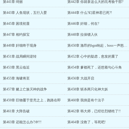
第441章 绮丽
第442章 你就拿这么大的坑考验干部?
第443章 人鱼现状，五行入婴
第444章 什么?幻星神君已死?!
第445章 困境初显
第446章 奸细，何在?
第447章 相约探宝
第448章 拉保镖入伙
第449章 奸细终于现身
第450章 激昂的bgm响起，boss一声怒吼二段变身，现出999层血条
第451章 战局瞬间逆转
第452章 心中的疑虑，愈发的重了
第453章 黑云临近
第454章 爹都死了，还想着勾心斗角
第455章 海啸将至
第456章 大战开启
第457章 赌上亡族灭种的战争
第458章 斩杀两只化神大妖
第459章 巨物覆于坚壳之上，跑路在即
第460章 我倒是有个法子
第461章 大阵告破
第462章 韩大师，已经壮烈牺牲了!!
第463章 还能怎么办?冲!!!
第464章 没救了，等死吧!