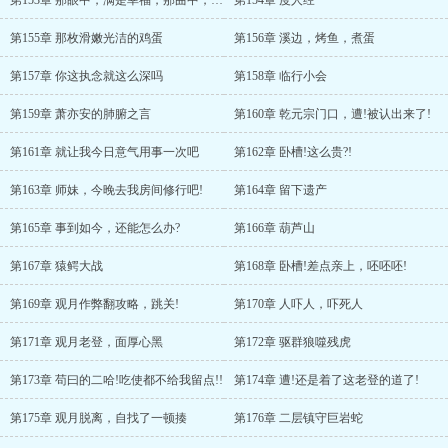
第153章 那眼中，满是幸福，那曲中，满是依恋
第154章 度人经
第155章 那枚滑嫩光洁的鸡蛋
第156章 溪边，烤鱼，煮蛋
第157章 你这执念就这么深吗
第158章 临行小会
第159章 萧亦安的肺腑之言
第160章 乾元宗门口，遭!被认出来了!
第161章 就让我今日意气用事一次吧
第162章 卧槽!这么贵?!
第163章 师妹，今晚去我房间修行吧!
第164章 留下遗产
第165章 事到如今，还能怎么办?
第166章 葫芦山
第167章 猿鳄大战
第168章 卧槽!差点亲上，呸呸呸!
第169章 观月作弊翻攻略，跳关!
第170章 人吓人，吓死人
第171章 观月老登，面厚心黑
第172章 驱群狼噬残虎
第173章 苟曰的二哈!吃使都不给我留点!!
第174章 遭!还是着了这老登的道了!
第175章 观月脱离，自找了一顿揍
第176章 二层镇守巨岩蛇