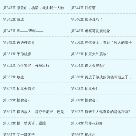
第343章 渺云山，杨诺，就由我一人独占吧!
第344章 好符斋
第345章 苗冰
第346章 那还真巧了
第347章 哔——!哔哔——!
第348章 考察可发展对象
第349章 再遇柳青青
第350章 在你身上，看到了故人的影子
第351章 予你机缘
第352章 护宗大阵震响!
第353章 心生警兆，分身出行
第354章 谁人金光起?
第355章 放生
第356章 黄皮子做成的傀儡叫银皮子，不是很应景吗?
第357章 拍卖会前夕
第358章 拍卖会1
第359章 拍卖会2
第360章 拍卖会3
第361章 得遇故人，是夺舍老登，还是心机boy?
第362章 原来主人你喜欢的是这种吗?
第363章 拍下幼夫诸，跟踪
第364章 邪修vs邪修
第365章 又一颗闲子
第366章 栖桃村