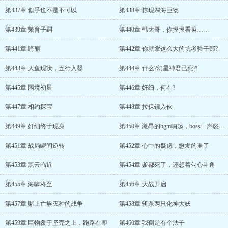
第437章 似乎也不是不可以
第438章 惊现深海巨物
第439章 繁育子嗣
第440章 韩大哥，你摸摸看嘛……
第441章 绮丽
第442章 你就拿这么大的坑考验干部?
第443章 人鱼现状，五行入婴
第444章 什么?幻星神君已死?!
第445章 困境初显
第446章 奸细，何在?
第447章 相约探宝
第448章 拉保镖入伙
第449章 奸细终于现身
第450章 激昂的bgm响起，boss一声怒吼二段变身，现出999层血条
第451章 战局瞬间逆转
第452章 心中的疑虑，愈发的重了
第453章 黑云临近
第454章 爹都死了，还想着勾心斗角
第455章 海啸将至
第456章 大战开启
第457章 赌上亡族灭种的战争
第458章 斩杀两只化神大妖
第459章 巨物覆于坚壳之上，跑路在即
第460章 我倒是有个法子