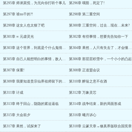
第295章 师弟莫慌，为兄向你打听个事儿
第296章 哦豁，死定了!
第297章 谁tm干的?!
第298章 第二重空间
第299章 这女人也太狠了吧
第300章 三重空间，过去…现在…未来?
第301章 ∞ 元虚灵光
第302章 有些事情，想要先告知你一下
第303章 这个世界，到底是个什么鬼情况…
第304章 果然，人只有失去了，才会懂的珍惜吗
第305章 自己人能想明白的事情，敌人也定然明白
第306章 那层层积雪中，一个小小的凸起
第307章 保重!
第308章 正道盟会议
第309章 我要知道贵宗仙界祖师留下的信息!
第310章 醉翁之意不在酒
第311章 计成
第312章 万象灵芯
第313章 终于回山，隐隐的紧迫逼临
第314章 战争结束，新的局面形成
第315章 大会前夕
第316章 曦月诉心
第317章 果然，试探来了
第318章 云篆天章→修真界版联合国宪章