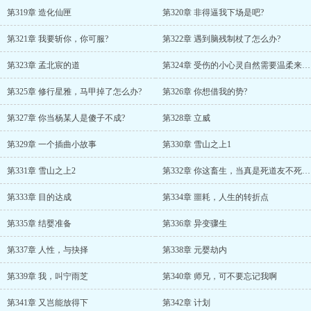
第319章 造化仙匣
第320章 非得逼我下场是吧?
第321章 我要斩你，你可服?
第322章 遇到脑残制杖了怎么办?
第323章 孟北宸的道
第324章 受伤的小心灵自然需要温柔来抚慰
第325章 修行星雅，马甲掉了怎么办?
第326章 你想借我的势?
第327章 你当杨某人是傻子不成?
第328章 立威
第329章 一个插曲小故事
第330章 雪山之上1
第331章 雪山之上2
第332章 你这畜生，当真是死道友不死贫道的典型啊
第333章 目的达成
第334章 噩耗，人生的转折点
第335章 结婴准备
第336章 异变骤生
第337章 人性，与抉择
第338章 元婴劫内
第339章 我，叫宁雨芝
第340章 师兄，可不要忘记我啊
第341章 又岂能放得下
第342章 计划