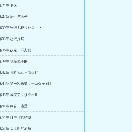
第24章 尽诛
第27章 悟性与天分
第30章 张钰儿还是林灵儿？
第33章 恶棍抢鹿
第36章 奴家，不方便
第39章 就是他杀的
第42章 你看我官人怎么样
第45章 第一次送盐，千两银子到手
第48章 戚家刀，横空出世
第51章 狗官，滚蛋
第54章 打掉你的骄傲
第57章 女土匪的辰辰