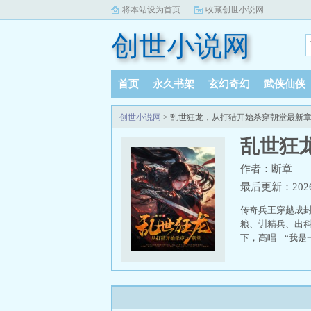
将本站设为首页
收藏创世小说网
创世小说网
首页
永久书架
玄幻奇幻
武侠仙侠
创世小说网
> 乱世狂龙，从打猎开始杀穿朝堂最新
乱世狂
作者：断章
最后更新：2026-0
传奇兵王穿越成
粮、训精兵、出
下，高唱 “我是