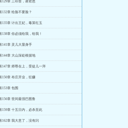
第129章 三叩首，谢君恩
第132章 给脸不要脸？
第135章 计出王妃，毒算红玉
第138章 你必须给我，给我！
第141章 灵儿大显身手
第144章 大山深处根据地
第147章 师尊在上，受徒儿一拜
第150章 布庄开业，狂赚
第153章 包围
第156章 世间最强巴图鲁
第159章 十五日内，必杀至此
第162章 我大意了，没有闪