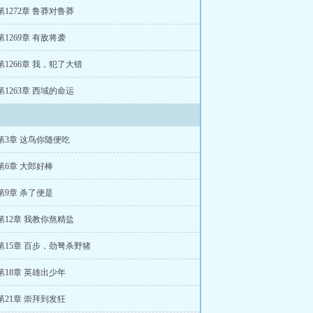
第1272章 鲁莽对鲁莽
第1269章 有敌将袭
第1266章 我，犯了大错
第1263章 西域的命运
第3章 这鸟你随便吃
第6章 大郎好棒
第9章 杀了便是
第12章 我教你熬精盐
第15章 百步，劲弩杀野猪
第18章 英雄出少年
第21章 崇拜到发狂