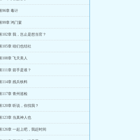
第96章 毒计
第99章 鸿门宴
第102章 我，岂止是想当官？
第105章 咱们也结社
第108章 飞天美人
第111章 箭手是谁？
第114章 残兵铁料
第117章 青州巡检
第120章 听说，你找我？
第123章 当真神人也
第126章 一起上吧，我赶时间