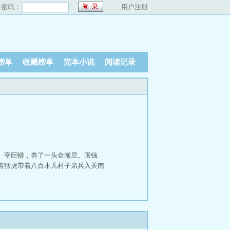
密码：
用户注册
榜单
收藏榜单
完本小说
阅读记录
、宰巨蟒，养了一头金渐层。囤钱
着猛虎带着八百木儿村子弟兵入关南