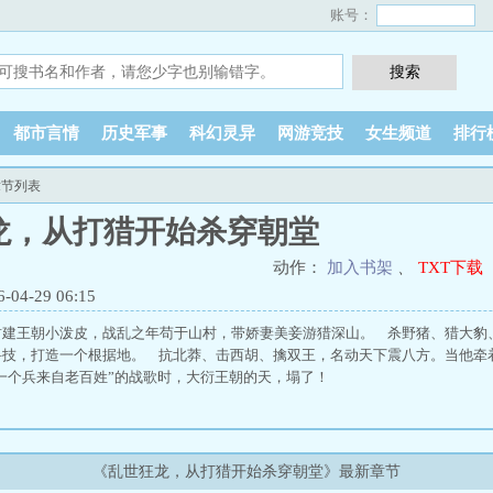
账号：
都市言情
历史军事
科幻灵异
网游竞技
女生频道
排行
章节列表
龙，从打猎开始杀穿朝堂
动作：
加入书架
、
TXT下载
4-29 06:15
封建王朝小泼皮，战乱之年苟于山村，带娇妻美妾游猎深山。 杀野猪、猎大豹
科技，打造一个根据地。 抗北莽、击西胡、擒双王，名动天下震八方。当他牵
一个兵来自老百姓”的战歌时，大衍王朝的天，塌了！
《乱世狂龙，从打猎开始杀穿朝堂》最新章节