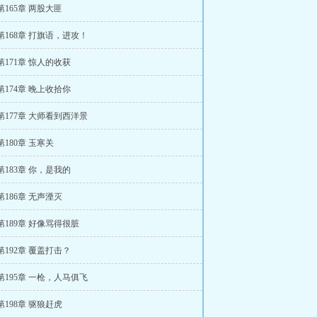
第165章 两股大匪
第168章 打旗语，进攻！
第171章 惊人的收获
第174章 晚上收拾你
第177章 大师看到西洋景
第180章 玉寒关
第183章 你，是我的
第186章 无声湮灭
第189章 好像骂得很脏
第192章 覆盖打击？
第195章 一枪，人马俱飞
第198章 驱狼赶虎