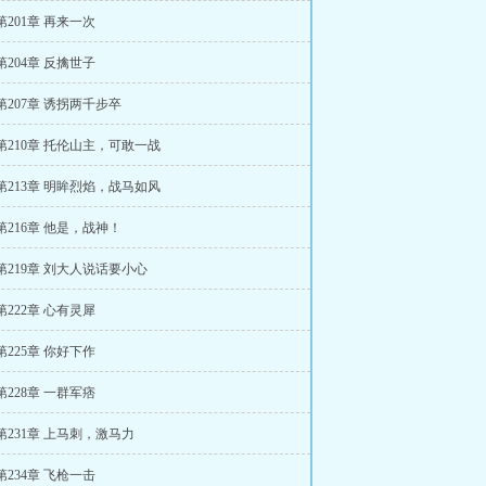
第201章 再来一次
第204章 反擒世子
第207章 诱拐两千步卒
第210章 托伦山主，可敢一战
第213章 明眸烈焰，战马如风
第216章 他是，战神！
第219章 刘大人说话要小心
第222章 心有灵犀
第225章 你好下作
第228章 一群军痞
第231章 上马刺，激马力
第234章 飞枪一击