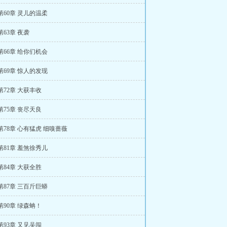
第60章 灵儿的温柔
第63章 夜袭
第66章 给你们机会
第69章 惊人的发现
第72章 大获丰收
第75章 丧尽天良
第78章 心有猛虎 细嗅蔷薇
第81章 羞煞徐秀儿
第84章 大获全胜
第87章 三百斤巨蟒
第90章 绿森蚺！
第93章 又见吴闯