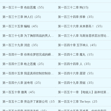
第一百三十一章 色欲恶魔（5/5）
第一百三十二章 狗(1/5)
第一百三十三章 神人们（2/5）
第一百三十四章 挥拳（3/5）
第一百三十五章 蝙蝠（4/5）
第一百三十六章 未来赛高！（5/5）
第一百三十七章 为了胸部而战的男人（1/
第一百三十八章 马斯洛需求层次理论（2/
第一百三十九章 消息（3/5）
第一百四十章 五字神人（4/5）
第一百四十一章 你将在梦想完成的瞬间死去
第一百四十二章 魔丸（1/5）
第一百四十三章 枪之恶魔（2/5）
第一百四十四章 人（3/5）
第一百四十五章 我是真得控制控制你了（4
第一百四十六章 愿望（5/5）
第一百四十八章 波奇塔（2/5）
第一百四十九章 黑锯（3/5）
第一百五十章 撤离（4/5）
第一百五十一章 【电锯人】副本结算（5/
第一百五十二章 旁边开了家新公司（1/5
第一百五十三章 The boys（2/5