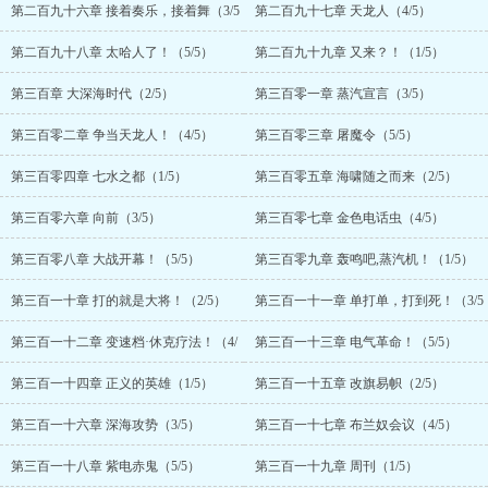
第二百九十六章 接着奏乐，接着舞（3/5
第二百九十七章 天龙人（4/5）
第二百九十八章 太哈人了！（5/5）
第二百九十九章 又来？！（1/5）
第三百章 大深海时代（2/5）
第三百零一章 蒸汽宣言（3/5）
第三百零二章 争当天龙人！（4/5）
第三百零三章 屠魔令（5/5）
第三百零四章 七水之都（1/5）
第三百零五章 海啸随之而来（2/5）
第三百零六章 向前（3/5）
第三百零七章 金色电话虫（4/5）
第三百零八章 大战开幕！（5/5）
第三百零九章 轰鸣吧,蒸汽机！（1/5）
第三百一十章 打的就是大将！（2/5）
第三百一十一章 单打单，打到死！（3/5
第三百一十二章 变速档·休克疗法！（4/
第三百一十三章 电气革命！（5/5）
第三百一十四章 正义的英雄（1/5）
第三百一十五章 改旗易帜（2/5）
第三百一十六章 深海攻势（3/5）
第三百一十七章 布兰奴会议（4/5）
第三百一十八章 紫电赤鬼（5/5）
第三百一十九章 周刊（1/5）