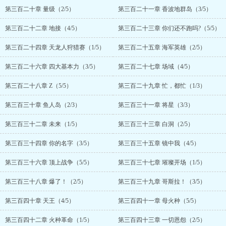
第三百二十章 量级（2/5）
第三百二十一章 香波地群岛（3/5）
第三百二十二章 地接（4/5）
第三百二十三章 你们还不跑吗?（5/5）
第三百二十四章 天龙人狩猎赛（1/5）
第三百二十五章 海军英雄（2/5）
第三百二十六章 四大基本力（3/5）
第三百二十七章 场域（4/5）
第三百二十八章 Z（5/5）
第三百二十九章 忙，都忙（1/3）
第三百三十章 鱼人岛（2/3）
第三百三十一章 将星（3/3）
第三百三十二章 未来（1/5）
第三百三十三章 白洞（2/5）
第三百三十四章 你的名字（3/5）
第三百三十五章 镜中我（4/5）
第三百三十六章 顶上战争（5/5）
第三百三十七章 璀璨开场（1/5）
第三百三十八章 爆了！（2/5）
第三百三十九章 哥斯拉！（3/5）
第三百四十章 天王（4/5）
第三百四十一章 母火种（5/5）
第三百四十二章 火种革命（1/5）
第三百四十三章 一切恩怨（2/5）