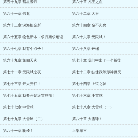
第五十九章 彗星袭月
第六十章 凡王之血
第六十一章 烛龙
第六十二章 大吞
第六十三章 深海换金所
第六十四章 命不久矣
第六十五章 物色新本（求月票求追读））
第六十六章 无限城！
第六十七章 我有个点子！
第六十八章 开端
第六十九章 第四天灾
第七十章 我们中出了一个叛徒
第七十一章 无限城之夜
第七十二章 纵使我等形神俱灭
第七十三章 开大开打！
第七十四章 上弦之耻
第七十五章 我要开始滚雪球辣！
第七十六章 小雪球
第七十七章 中雪球
第七十八章 大雪球（一）
第七十九章 大雪球（二）
第八十章 大雪球！
第八十一章 轮椅！
上架感言