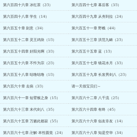
第六百四十六章 冰红茶（2/3）
第六百四十七章 幕后客（3/3）
第六百四十八章 学生（1/4）
第六百四十九章 从夯到拉（2/4）
第六百五十章 刻意（3/4）
第六百五十一章 野樵（4/4）
第六百五十二章 灵王鸡块（1/3）
第六百五十三章 洪范九畴（2/3）
第六百五十四章 好阳光啊（3/3）
第六百五十五章 蓝（1/3）
第六百五十六章 不忤为宗（2/3）
第六百五十七章 镜花水月（3/3）
第六百五十八章 咕噜咕噜（1/3）
第六百五十九章 长发男剑八（2/3）
第六百六十章 去病（3/3）
请一天假宝贝们～
第六百六十一章 短臂猴之身（1/5）
第六百六十二章 八千流（2/5）
第六百六十三章 末代剑八（3/5）
第六百六十四章 有终（4/5）
第六百六十五章 万籁此都寂（5/5）
第六百六十六章 似友非友（1/4）
第六百六十七章 卍解·本性圆觉（2/4）
第六百六十八章 知是空华（3/4）