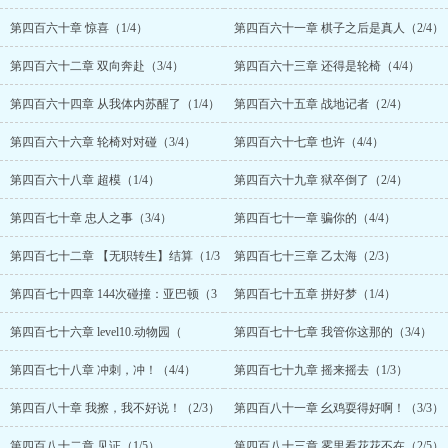
第四百六十章 惊喜（1/4）
第四百六十一章 棋子之后是真人（2/4）
第四百六十二章 双向奔赴（3/4）
第四百六十三章 还得是轮椅（4/4）
第四百六十四章 从我体内苏醒了（1/4）
第四百六十五章 战地记者（2/4）
第四百六十六章 轮椅对对碰（3/4）
第四百六十七章 也许（4/4）
第四百六十八章 超模（1/4）
第四百六十九章 狱卒倒了（2/4）
第四百七十章 忠人之事（3/4）
第四百七十一章 骗你的（4/4）
第四百七十二章 【无职转生】结算（1/3
第四百七十三章 乙太海（2/3）
第四百七十四章 144次碰撞：亚巴顿（3
第四百七十五章 拼好梦（1/4）
第四百七十六章 level10.动物园（
第四百七十七章 我管你这那的（3/4）
第四百七十八章 冲刺，冲！（4/4）
第四百七十九章 摇来摇去（1/3）
第四百八十章 我擦，我不好说！（2/3）
第四百八十一章 幺鸡耍得好啊！（3/3）
第四百八十二章 见证（1/5）
第四百八十三章 雾里看花花不在（2/5）