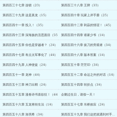
第四百三十七章 连锁（2/3）
第四百三十八章 王牌（3/3）
第四百三十九章 这是真龙（1/5）
第四百四十章 玩家上岸手册（2/5）
第四百四十一章 投入！（3/5）
第四百四十二章 剥蒜的情谊！（4/5）
第四百四十三章 深海族的丑恶面目（5/5
第四百四十四章 谁家少爷（1/4）
第四百四十五章 你也是穿越者？（2/4）
第四百四十六章 拔刀的旁观者（3/4）
第四百四十七章 有点太军事化了（4/4）
第四百四十八章 版本答案（1/4）
第四百四十九章 人神使徒（2/4）
第四百五十章 茫茫ID（3/4）
第四百五十一章 龙神（4/4）
第四百五十二章 命运之外的对话（1/4）
第四百五十三章 神刀出鞘（2/4）
第四百五十四章 转折点（3/4）
第四百五十五章 漫卷诗书喜欲狂！（4/4
企鹅过生日，请假一天！
第四百五十六章 五龙将转生法（1/4）
第四百五十七章 吊桥效应（2/4）
第四百五十八章 洛琪希（3/4）
第四百五十九章 我们这把就遇到对手了（4