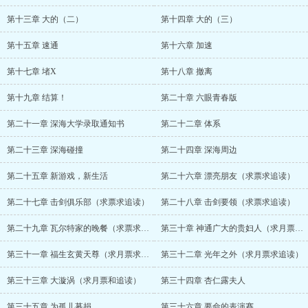
第十三章 大的（二）
第十四章 大的（三）
第十五章 速通
第十六章 加速
第十七章 堵X
第十八章 撤离
第十九章 结算！
第二十章 六眼青春版
第二十一章 深海大学录取通知书
第二十二章 体系
第二十三章 深海碰撞
第二十四章 深海周边
第二十五章 新游戏，新生活
第二十六章 漂亮朋友（求票求追读）
第二十七章 击剑俱乐部（求票求追读）
第二十八章 击剑要领（求票求追读）
第二十九章 瓦尔特家的晚餐（求票求追读）
第三十章 神通广大的贵妇人（求月票求追读
第三十一章 福生玄黄天尊（求月票求追读）
第三十二章 光年之外（求月票求追读）
第三十三章 大漩涡（求月票和追读）
第三十四章 杏仁露夫人
第三十五章 为孤儿募捐
第三十六章 要命的表演赛