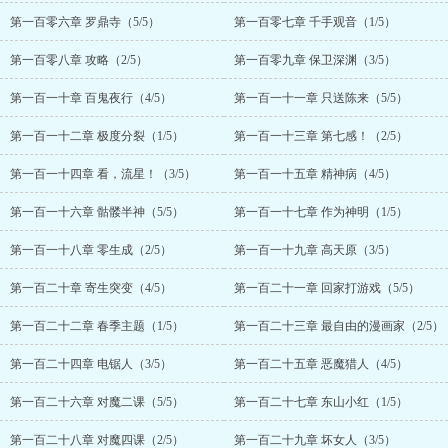
第一百零六章 罗鼎寺（5/5）
第一百零七章 千手观音（1/5）
第一百零八章 攻略（2/5）
第一百零九章 保卫深渊（3/5）
第一百一十章 百鬼夜行（4/5）
第一百一十一章 只送陈来（5/5）
第一百一十二章 极度分裂（1/5）
第一百一十三章 第七感！（2/5）
第一百一十四章 看，流星！（3/5）
第一百一十五章 精神病（4/5）
第一百一十六章 骷髅半神（5/5）
第一百一十七章 作为神明（1/5）
第一百一十八章 零生成（2/5）
第一百一十九章 高天原（3/5）
第一百二十章 寄生突变（4/5）
第一百二十一章 回家打游戏（5/5）
第一百二十二章 春季主题（1/5）
第一百二十三章 最自由的漫画家（2/5）
第一百二十四章 电锯人（3/5）
第一百二十五章 恶魔猎人（4/5）
第一百二十六章 对魔二课（5/5）
第一百二十七章 东山小红（1/5）
第一百二十八章 对魔四课（2/5）
第一百二十九章 坏女人（3/5）