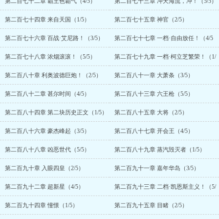
第二百七十二章 霸王色霸气（4/5）
第二百七十三章 冲天海流，冲！（5/5）
第二百七十四章 来自天国（1/5）
第二百七十五章 神官（2/5）
第二百七十六章 百战·艾尼路！（3/5）
第二百七十七章 一档·自由放任！（4/5
第二百七十八章 浓烟滚滚！（5/5）
第二百七十九章 一档·柯立芝繁荣！（1/
第二百八十章 利奥波德巨炮！（2/5）
第二百八十一章 大萧条（3/5）
第二百八十二章 甚尔时间（4/5）
第二百八十三章 六王枪（5/5）
第二百八十四章 第二块历史正文（1/5）
第二百八十五章 大将（2/5）
第二百八十六章 豪杰峰起（3/5）
第二百八十七章 开会王（4/5）
第二百八十八章 凶恶世代（5/5）
第二百八十九章 蒸汽毁灭者（1/5）
第二百九十章 入眼四皇（2/5）
第二百九十一章 嘉年华岛（3/5）
第二百九十二章 超新星（4/5）
第二百九十三章 二档·凯恩斯主义！（5/
第二百九十四章 憧憬（1/5）
第二百九十五章 目睹（2/5）