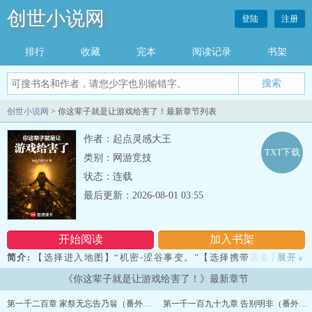
创世小说网
登陆
注册
排行
收藏
完本
阅读记录
书架
创世小说网
> 你这辈子就是让游戏给害了！最新章节列表
作者：起点灵感大王
TXT下载
类别：网游竞技
状态：连载
最后更新：2026-08-01 03:55
开始阅读
加入书架
简介:
【选择进入地图】“机密-涩谷事变。”【选择携带装备】“小贷
展开
»
15万，梭哈！给我上六套！”【主武器已选择：天与咒缚（15
《你这辈子就是让游戏给害了！》最新章节
万）】“噔噔！”游戏加载音效在陈来耳边响起，他深深叹了一口气。
…--你这辈子就是让游戏给害了！...
第一千二百章 家祭无忘告乃翁（番外二）
第一千一百九十九章 告别明非（番外一）