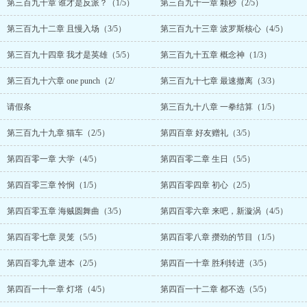
第三百九十章 谁才是反派？（1/5）
第三百九十一章 颗秒（2/5）
第三百九十二章 且慢入场（3/5）
第三百九十三章 波罗斯核心（4/5）
第三百九十四章 我才是英雄（5/5）
第三百九十五章 概念神（1/3）
第三百九十六章 one punch（2/
第三百九十七章 最速撤离（3/3）
请假条
第三百九十八章 一拳结算（1/5）
第三百九十九章 猫车（2/5）
第四百章 好友赠礼（3/5）
第四百零一章 大学（4/5）
第四百零二章 生日（5/5）
第四百零三章 怜悯（1/5）
第四百零四章 初心（2/5）
第四百零五章 海贼圆舞曲（3/5）
第四百零六章 来吧，新漩涡（4/5）
第四百零七章 灵笼（5/5）
第四百零八章 攒劲的节目（1/5）
第四百零九章 进本（2/5）
第四百一十章 胜利转进（3/5）
第四百一十一章 灯塔（4/5）
第四百一十二章 都不选（5/5）