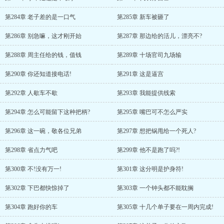
第284章 老子差的是一口气
第285章 新车被砸了
第286章 别急嘛，这才刚开始
第287章 那边给的活儿，漂亮不?
第288章 周主任给的钱，值钱
第289章 十场官司九场输
第290章 你还知道接电话!
第291章 这是逼宫
第292章 人歇车不歇
第293章 我能提供线索
第294章 怎么可能留下这种把柄?
第295章 嘴巴可不怎么严实
第296章 这一碗，敬各位兄弟
第297章 想把锅甩给一个死人?
第298章 省点力气吧
第299章 他不是跑了吗?!
第300章 不!没有万一!
第301章 这分明是护身符!
第302章 下巴都快惊掉了
第303章 一个钟头都不能耽搁
第304章 跑好你的车
第305章 十几个单子要在一周内完成!