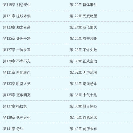
第119章 别想安生
第120章 群体事件
第121章 提线木偶
第122章 死寂绝望
第123章 顺之者昌
第124章 灰飞烟灭
第125章 处理干净
第126章 有些沙哑
第127章 一阵发寒
第128章 不许失败
第129章 不卑不亢
第130章 正式启动
第131章 向他表态
第132章 无声流淌
第133章 哄堂大笑
第134章 毫无悬念
第135章 宽敞明亮
第136章 中气十足
第137章 拖拉机
第138章 触目惊心
第139章 念苏诞生
第140章 血脉延续
第141章 分红
第142章 前所未有