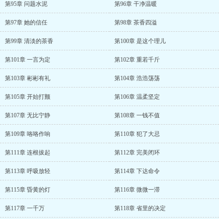
第95章 问题水泥
第96章 干净温暖
第97章 她的信任
第98章 茶香四溢
第99章 清淡的茶香
第100章 是这个理儿
第101章 一言为定
第102章 重若千斤
第103章 彬彬有礼
第104章 浩浩荡荡
第105章 开始打颤
第106章 温柔坚定
第107章 无比宁静
第108章 一钱不值
第109章 咯咯作响
第110章 犯了大忌
第111章 连根拔起
第112章 完美闭环
第113章 呼吸放轻
第114章 下达命令
第115章 昏黄的灯
第116章 微微一滞
第117章 一千万
第118章 省里的决定