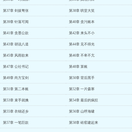
第37章 剑拔弩张
第38章 哄堂大笑
第39章 针落可闻
第40章 贪污账本
第41章 贪墨公款
第42章 来头不小
第43章 胡说八道
第44章 见不得光
第45章 风雨欲来
第46章 不卑不亢
第47章 公社书记
第48章 算账
第49章 尚方宝剑
第50章 背后黑手
第51章 第二本账
第52章 一片森寒
第53章 束手就擒
第54章 最后的疯狂
第55章 衣锦还乡
第56章 山呼海啸
第57章 一笔巨款
第58章 砖窑建起来