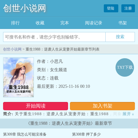
创世小说网
登陆
注册
排行
收藏
完本
阅读记录
书架
创世小说网
> 重生1988：逆袭人生从宠妻开始最新章节列表
作者：小思凡
TXT下载
类别：女生频道
状态：连载
最后更新：2025-11-16 00:10
开始阅读
加入书架
简介:
关于重生1988：逆袭人生从宠妻开始：重生1988，周秦刚扇飞
展开
»
勾引他的村妇刘菊香，就迎来逃荒而来的未婚妻郑苏月。前世因这场
《重生1988：逆袭人生从宠妻开始》最新章节
误会身败名裂，今生他手撕泼妇、怒怼村痞，当众揭穿腌臜丑事。穷
小子带着俏媳妇，在物资匮乏的年代开荒致富。...
第309章 我怎么可能没准备
第308章 押了多少