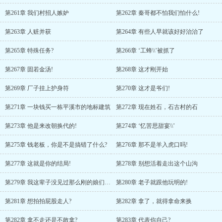
第261章 我们村招人嫉妒
第262章 秦哥都不怕我们怕什么!
第263章 人赃并获
第264章 有些人早就该好好治治了
第265章 特殊任务?
第266章 ‘工蜂\\’被抓了
第267章 固若金汤!
第268章 这才刚开始
第269章 厂子挂上护身符
第270章 这才是爷们!
第271章 一块钱买一栋平溪市的地标建筑
第272章 现在姓石，石古村的石
第273章 他是来改朝换代的!
第274章 ‘忆苦思甜宴\\’
第275章 钱老板，你是不是搞错了什么?
第276章 那不是羊入虎口吗!
第277章 这就是你的结局!
第278章 别想活着走出这个山沟
第279章 我这辈子没见过那么刚的娘们儿!
第280章 老子就跟他玩明的!
第281章 想拍拍屁股走人?
第282章 拿了，就得拿命来换
第282章 拿不走还是不敢拿?
第283章 代表你自己?