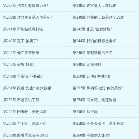
第237章 把慌乱凝聚成力量!
第238章 谁官最大，就找谁!
第239章 这对夫妻是刀也是药!
第240章 他要的，就是这个态度
第241章 不能被咬再打蛇
第242章 张总?金碧辉煌?
第243章 完了!被卖了!
第244章 我们的目标是看戏!
第245章 他在等警察来
第246章 船翻谁也活不了
第247章 好狠!好毒!
第248章 定海神针
第249章 不要慌!不要乱!
第250章 让他们狗咬狗!
第251章 跟着‘先生\\’有大钱赚!
第252章 风四爷?掀了你的茶馆!
第253章 不是你说了算
第254章 回来吧，粥还温着
第255章 回来吧，粥还温着
第256章 帅个屁
第257章 至于官，他给不起
第258章 不是会员卡，是卖身契
第259章 跟着周主任有肉吃!
第260章 不靠别人施舍!