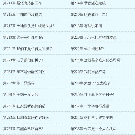
第213章 紧张有序的工作
第214章 录音还在继续
第215章 他知道他没得选
第216章 给你致命一击!
第217章 土地性质是红线是法规!
第218章 有理说不清
第219章 这是在打谁的脸?
第220章 无与伦比的骄傲爱恋
第221章 我们不是任何人的棋子
第222章 你在威胁我?
第223章 老子跟他们拼了!
第224章 这就是个吃人的公司啊!
第225章 家不是钱能买到的!
第226章 我们当然不等
第227章 等，只能等
第228章 太狠了!也太绝了!
第229章 千钧一发之际!
第230章 过上真正的好日子!
第231章 在家要听妈妈的话
第232章 一个字都不准漏!
第233章 我周秦就陪你好好玩
第234章 这件事，确实要防
第235章 不能自己吓自己!
第236章 你不是一个人在战斗