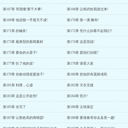
第167章 哥我懂!要干大事!
第168章 让韩武给我滚过来!
第169章 他还能一手遮天不成!
第170章 第一课:撕布!
第171章 的确良!
第172章 凭什么你看不起我们?
第173章 最典型的新闻素材
第174章 这是宣战!
第175章 要命的火星子!
第176章 耍咱们玩呢?
第177章 扒了他的皮!
第178章 请君入瓮
第179章 你敢动我老婆孩子!
第180章 把他所有退路堵死
第181章 利诱，心虚
第182章 天衣无缝
第183章 这是公开处刑!
第184章 照片!
第185章 全完了
第186章 尘埃落定
第187章 让那姓高的再嘚瑟!
第188章 要请秦哥你去县里一趟!