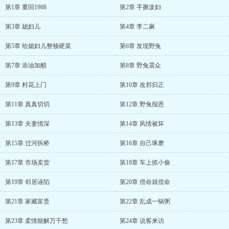
第1章 重回1988
第2章 手撕泼妇
第3章 媳妇儿
第4章 李二麻
第5章 给媳妇儿整顿硬菜
第6章 发现野兔
第7章 添油加醋
第8章 野兔震众
第9章 村花上门
第10章 改邪归正
第11章 真真切切
第12章 野兔报恩
第13章 夫妻情深
第14章 风情被坏
第15章 过河拆桥
第16章 自己琢磨
第17章 市场卖货
第18章 车上抓小偷
第19章 邻居诬陷
第20章 偿命就偿命
第21章 家藏富贵
第22章 乱成一锅粥
第23章 柔情能解万千愁
第24章 说客来访