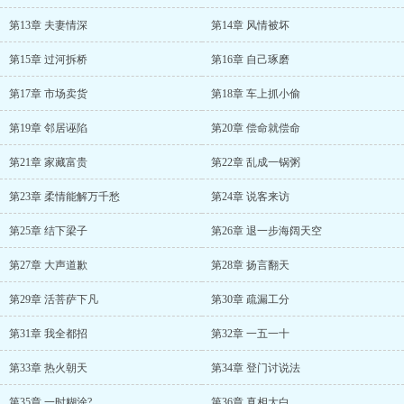
第13章 夫妻情深
第14章 风情被坏
第15章 过河拆桥
第16章 自己琢磨
第17章 市场卖货
第18章 车上抓小偷
第19章 邻居诬陷
第20章 偿命就偿命
第21章 家藏富贵
第22章 乱成一锅粥
第23章 柔情能解万千愁
第24章 说客来访
第25章 结下梁子
第26章 退一步海阔天空
第27章 大声道歉
第28章 扬言翻天
第29章 活菩萨下凡
第30章 疏漏工分
第31章 我全都招
第32章 一五一十
第33章 热火朝天
第34章 登门讨说法
第35章 一时糊涂?
第36章 真相大白