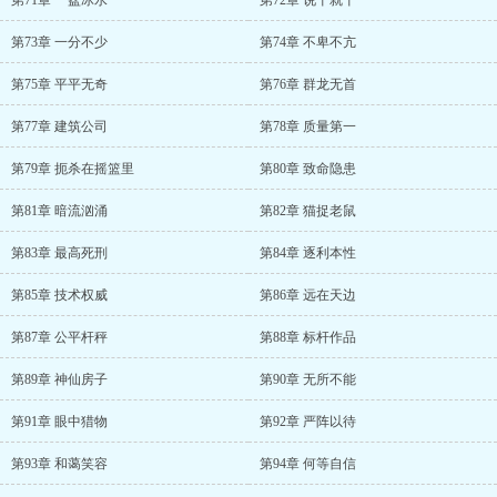
第71章 一盆冰水
第72章 说干就干
第73章 一分不少
第74章 不卑不亢
第75章 平平无奇
第76章 群龙无首
第77章 建筑公司
第78章 质量第一
第79章 扼杀在摇篮里
第80章 致命隐患
第81章 暗流汹涌
第82章 猫捉老鼠
第83章 最高死刑
第84章 逐利本性
第85章 技术权威
第86章 远在天边
第87章 公平杆秤
第88章 标杆作品
第89章 神仙房子
第90章 无所不能
第91章 眼中猎物
第92章 严阵以待
第93章 和蔼笑容
第94章 何等自信