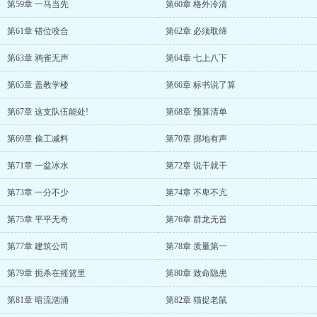
第59章 一马当先
第60章 格外冷清
第61章 错位咬合
第62章 必须取缔
第63章 鸦雀无声
第64章 七上八下
第65章 盖教学楼
第66章 标书说了算
第67章 这支队伍能处!
第68章 预算清单
第69章 偷工减料
第70章 掷地有声
第71章 一盆冰水
第72章 说干就干
第73章 一分不少
第74章 不卑不亢
第75章 平平无奇
第76章 群龙无首
第77章 建筑公司
第78章 质量第一
第79章 扼杀在摇篮里
第80章 致命隐患
第81章 暗流汹涌
第82章 猫捉老鼠