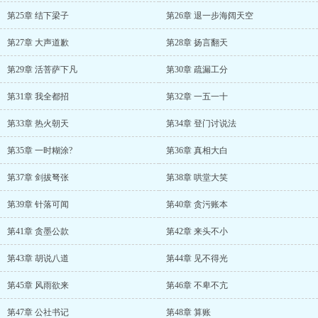
第25章 结下梁子
第26章 退一步海阔天空
第27章 大声道歉
第28章 扬言翻天
第29章 活菩萨下凡
第30章 疏漏工分
第31章 我全都招
第32章 一五一十
第33章 热火朝天
第34章 登门讨说法
第35章 一时糊涂?
第36章 真相大白
第37章 剑拔弩张
第38章 哄堂大笑
第39章 针落可闻
第40章 贪污账本
第41章 贪墨公款
第42章 来头不小
第43章 胡说八道
第44章 见不得光
第45章 风雨欲来
第46章 不卑不亢
第47章 公社书记
第48章 算账