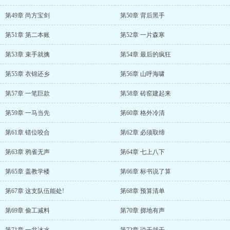
第49章 尚方宝剑
第50章 背后黑手
第51章 第二本账
第52章 一片森寒
第53章 束手就擒
第54章 最后的疯狂
第55章 衣锦还乡
第56章 山呼海啸
第57章 一笔巨款
第58章 砖窑建起来
第59章 一马当先
第60章 格外冷清
第61章 错位咬合
第62章 必须取缔
第63章 鸦雀无声
第64章 七上八下
第65章 盖教学楼
第66章 标书说了算
第67章 这支队伍能处!
第68章 预算清单
第69章 偷工减料
第70章 掷地有声