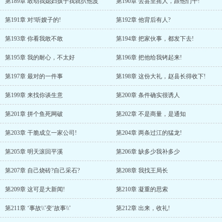
第189章 敢动我媳妇孩子我就扒他皮
第190章 去县里摇人，跟他们干!
第191章 对!听嫂子的!
第192章 他背后有人?
第193章 你看我敢不敢
第194章 把家伙事，都发下去!
第195章 我的耐心，不太好
第196章 把他给我铐起来!
第197章 最对的一件事
第198章 这份大礼，赵县长得收下!
第199章 来找你谈生意
第200章 条件确实很诱人
第201章 拼个鱼死网破
第202章 不是商量，是通知
第203章 干脆成立一家公司!
第204章 两条过江的猛龙!
第205章 明天滚回平溪
第206章 缺多少我补多少
第207章 自己烧砖?自己采石?
第208章 我找王局长
第209章 这可是大新闻!
第210章 凝重的思索
第211章 ‘事故\\’变‘故事\\’
第212章 出来，收礼!