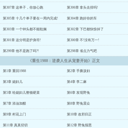
第307章 这单子，你放心跑
第306章 拿头去排吗!
第305章 十几个单子要在一周内完成!
第304章 跑好你的车
第303章 一个钟头都不能耽搁
第302章 下巴都快惊掉了
第301章 这分明是护身符!
第300章 不!没有万一!
第299章 他不是跑了吗?!
第298章 省点力气吧
《重生1988：逆袭人生从宠妻开始》正文
第1章 重回1988
第2章 手撕泼妇
第3章 媳妇儿
第4章 李二麻
第5章 给媳妇儿整顿硬菜
第6章 发现野兔
第7章 添油加醋
第8章 野兔震众
第9章 村花上门
第10章 改邪归正
第11章 真真切切
第12章 野兔报恩