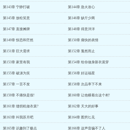
第143章 宁静打破
第144章 急火攻心
第145章 放松笑意
第146章 缺斤少两
第147章 直接摊牌
第148章 得意洋洋
第149章 惊恐和茫然
第150章 痛快的表情
第151章 巨大需求
第152章 戛然而止
第153章 家里有我
第154章 给你做身新衣裳穿
第155章 破涕为笑
第156章 好运福星
第157章 一言不发
第158章 次品率下不来
第159章 不痛快是假!
第160章 让他横着出这个村!
第161章 缝纫机做衣裳?
第162章 天大的好事
第163章 叫我苏月吧
第164章 图穷匕见
第165章 识趣到了极点
第166章 这声音骗不了人