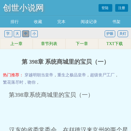
创世小说网
登陆
注册
排行
收藏
完本
阅读记录
书架
字:
大
中
小
护眼
关灯
上一章
章节列表
下一章
TXT下载
第 398章 系统商城里的宝贝（一）
热门推荐：
穿越明朝当皇帝
，
重生之极品皇帝
，
超级丧尸工厂
，
繁花落尽时，吻你
，
第398章系统商城里的宝贝（一）
汉东的省委常委会，在赵德汉来京州的两个星