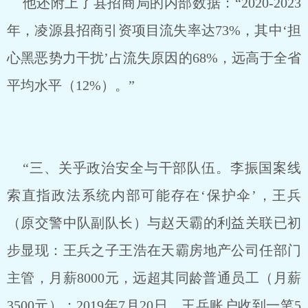
他还附上了县招商局的内部数据：“2020-2023
年，凌源县招商引资项目流失率达73%，其中‘担
心黑恶势力干扰’占流失原因的68%，远高于全省
平均水平（12%）。”
“三、关乎政治安全与干部队伍。李振国案线
索直指政法系统内部可能存在‘保护伞’，王兵
（原交警中队副队长）与赵天霸的利益关联已初
步显现：王兵之子王浩在天霸房地产公司任部门
主管，月薪8000元，远超其同龄普通员工（月薪
3500元）；2019年7月20日，王兵账户收到一笔5