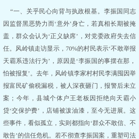
“一、关乎民心向背与执政根基。李振国同志
因监督黑恶势力而‘意外’身亡，若真相长期被掩
盖，群众会认为‘正义缺席’，对党委政府失去信
任。风岭镇走访显示，70%的村民表示‘不敢举报
天霸系违法行为’，原因是‘李振国的事摆在那，
怕被报复’。去年，风岭镇李家村村民李满囤因举
报富民矿偷税漏税，被人深夜砸门，报警后未立
案；今年，县城个体户王老板因拒绝向天霸小
贷‘交保护费’，店铺被泼油漆，至今无进展。这
些事件，看似孤立，实则都指向‘群众不敢信、不
敢告’的信任危机。若不彻查李振国案，重塑司法