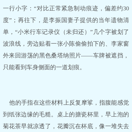
一行小字：“对比正常紧急制动痕迹，偏差约30
度”；再往下，是李振国妻子提供的当年遗物清
单，“小米行车记录仪（未归还）”几个字被划了
波浪线，旁边贴着一张小陈偷偷拍下的、李家窗
外来回游荡的黑色桑塔纳照片——车牌被遮挡，
只能看到车身侧面的一道划痕。
他的手指在这些材料上反复摩挲，指腹能感觉
到纸张边缘的毛糙。桌上的搪瓷杯里，早上泡的
菊花茶早就凉透了，花瓣沉在杯底，像一堆失去