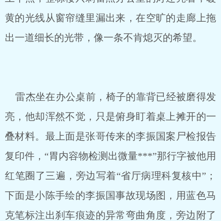
黄的光线从窗帘缝里漏出来，在空旷的走廊上拖
出一道细长的光带，像一条不肯熄灭的希望。
雷杰坐在办公桌前，椅子的靠背已经被磨得发
亮，他却浑然不觉，只是俯身盯着桌上摊开的一
叠材料。最上面是张哥传来的李振国案尸检报告
复印件，“胃内容物检测出微量***”那行字被他用
红笔圈了三遍，旁边写着“省厅病理科复核中”；
下面是小陈手绘的李振国事故现场图，用蓝色马
克笔标注出刹车痕迹的异常弯曲角度，旁边附了