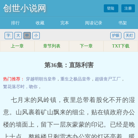
创世小说网
登陆
注册
排行
收藏
完本
阅读记录
书架
字:
大
中
小
护眼
关灯
上一章
章节列表
下一章
TXT下载
第36集：直陈利害
热门推荐：
穿越明朝当皇帝
，
重生之极品皇帝
，
超级丧尸工厂
，
繁花落尽时，吻你
，
七月末的风岭镇，夜里总带着股化不开的湿
意。山风裹着矿山飘来的细尘，贴在镇政府办公
楼的墙面上，留下一层灰蒙蒙的印记。已经是晚
上十点，整栋楼只剩雷杰办公室的灯还亮着，暖