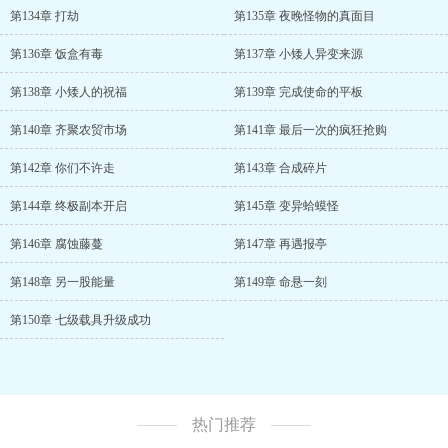
第134章 打劫
第135章 夜晚怪物的真面目
第136章 饭盒有毒
第137章 小矮人异变来源
第138章 小矮人的祝福
第139章 完成使命的平板
第140章 齐聚农贸市场
第141章 最后一次的疯狂抢购
第142章 你们不许走
第143章 合成碎片
第144章 终极副本开启
第145章 变异蛤蟆怪
第146章 腐蚀藤蔓
第147章 再遇报亭
第148章 另一股能量
第149章 命悬一刻
第150章 七级载具升级成功
热门推荐