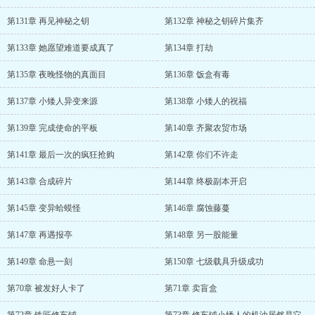
第131章 再见神秘之钥
第132章 神秘之钥碎片集齐
第133章 她愿望难道要成真了
第134章 打劫
第135章 夜晚怪物的真面目
第136章 饭盒有毒
第137章 小矮人异变来源
第138章 小矮人的祝福
第139章 完成使命的平板
第140章 齐聚农贸市场
第141章 最后一次的疯狂抢购
第142章 你们不许走
第143章 合成碎片
第144章 终极副本开启
第145章 变异蛤蟆怪
第146章 腐蚀藤蔓
第147章 再遇报亭
第148章 另一股能量
第149章 命悬一刻
第150章 七级载具升级成功
第70章 被发好人卡了
第71章 卖盲盒