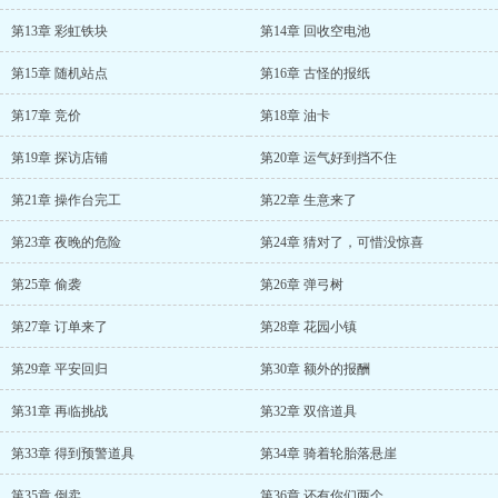
第13章 彩虹铁块
第14章 回收空电池
第15章 随机站点
第16章 古怪的报纸
第17章 竞价
第18章 油卡
第19章 探访店铺
第20章 运气好到挡不住
第21章 操作台完工
第22章 生意来了
第23章 夜晚的危险
第24章 猜对了，可惜没惊喜
第25章 偷袭
第26章 弹弓树
第27章 订单来了
第28章 花园小镇
第29章 平安回归
第30章 额外的报酬
第31章 再临挑战
第32章 双倍道具
第33章 得到预警道具
第34章 骑着轮胎落悬崖
第35章 倒卖
第36章 还有你们两个