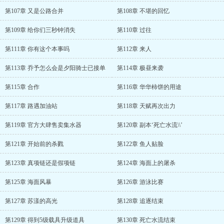
第107章 又是公路合并
第108章 不堪的回忆
第109章 给你们三秒钟消失
第110章 过往
第111章 你有这个本事吗
第112章 来人
第113章 乔予怎么会是夕阳骑士已接单
第114章 极昼来袭
第115章 合作
第116章 华华柿饼的用途
第117章 路遇加油站
第118章 天赋再次出力
第119章 官方大肆售卖集水器
第120章 副本‘死亡水流\\’
第121章 开始前的杀戮
第122章 鱼人贴脸
第123章 真项链还是假项链
第124章 海面上的屠杀
第125章 海面风暴
第126章 游泳比赛
第127章 苏漾的高光
第128章 追逐结束
第129章 得到5级载具升级道具
第130章 死亡水流结束