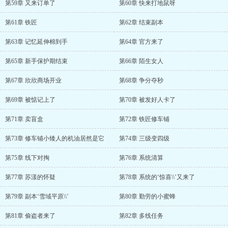
第59章 又来订单了
第60章 快来打地鼠呀
第61章 铁匠
第62章 结束副本
第63章 记忆延伸棉到手
第64章 官方来了
第65章 新手保护期结束
第66章 陌生女人
第67章 欣欣商场开业
第68章 争分夺秒
第69章 被惦记上了
第70章 被发好人卡了
第71章 卖盲盒
第72章 铁匠修车铺
第73章 修车铺小矮人的机油居然是它
第74章 三级变四级
第75章 线下对掏
第76章 系统清算
第77章 苏漾的怀疑
第78章 系统的‘惊喜\\’又来了
第79章 副本‘雪域平原\\’
第80章 勤劳的小蜜蜂
第81章 偷盗者来了
第82章 多线任务