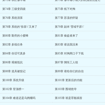
第72章 铁匠修车铺
第73章 修车铺小矮人的机油居然是它
第74章 三级变四级
第75章 线下对掏
第76章 系统清算
第77章 苏漾的怀疑
第78章 系统的‘惊喜\\’又来了
第79章 副本‘雪域平原\\’
第80章 勤劳的小蜜蜂
第81章 偷盗者来了
第82章 多线任务
第83章 谁说我没来
第84章 你话可真多
第85章 对掏两口子下线
第86章 艰难抵抗
第87章 惆怅三人组
第88章 道具被惦记
第89章 谁给你们的自信
第100章 系统升级
第101章 更新后的功能
第102章 登顶榜一
第103章 围堵抢夺
第104章 难道还是乌鸦嘴吗
第105章 谁是罪魁祸首