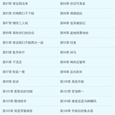
第83章 谁说我没来
第84章 你话可真多
第85章 对掏两口子下线
第86章 艰难抵抗
第87章 惆怅三人组
第88章 道具被惦记
第89章 谁给你们的自信
第90章 趁他病要他命
第91章 谁说我们不能再次一战
第92章 结束
第93章 集齐碎片
第94章 掉马
第95章 干洗店
第96章 烤肉店被宰
第97章 蛇鼠一窝
第98章 反向欺诈
第99章 投诉
第100章 系统升级
第101章 更新后的功能
第102章 登顶榜一
第103章 围堵抢夺
第104章 难道还是乌鸦嘴吗
第105章 谁是罪魁祸首
第106章 升级后的集水器