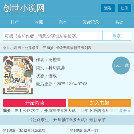
创世小说网
登陆
注册
排行
收藏
完本
阅读记录
书架
创世小说网
> 公路求生：开局抽中S级天赋最新章节列表
作者：泛橙星
TXT下载
类别：科幻灵异
状态：连载
最后更新：2025-12-04 07:08
开始阅读
加入书架
简介:
关于公路求生：开局抽中S级天赋：百年不遇的流星降临，乔予
展开
»
被提前拉入一场名为‘公路求生’的死亡游戏。开局便是一条布满黄泥
《公路求生：开局抽中S级天赋》最新章节
的公路，远处还有几个小矮人正在搭建场景。一场漏洞旅行，让乔予
在公路上摸爬打滚，连什么地方会出现宝箱都烂熟于心。等她回到现
第150章 七级载具升级成功
第149章 命悬一刻