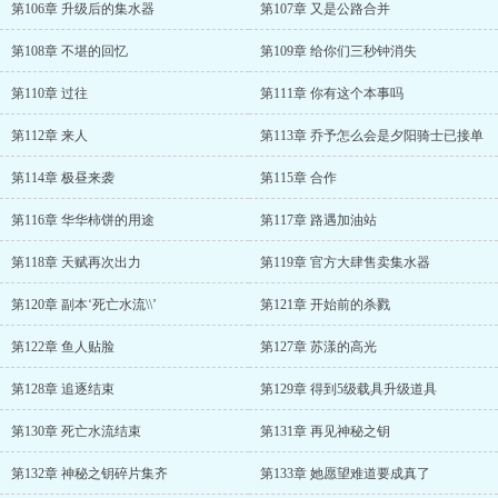
第106章 升级后的集水器
第107章 又是公路合并
第108章 不堪的回忆
第109章 给你们三秒钟消失
第110章 过往
第111章 你有这个本事吗
第112章 来人
第113章 乔予怎么会是夕阳骑士已接单
第114章 极昼来袭
第115章 合作
第116章 华华柿饼的用途
第117章 路遇加油站
第118章 天赋再次出力
第119章 官方大肆售卖集水器
第120章 副本‘死亡水流\\’
第121章 开始前的杀戮
第122章 鱼人贴脸
第127章 苏漾的高光
第128章 追逐结束
第129章 得到5级载具升级道具
第130章 死亡水流结束
第131章 再见神秘之钥
第132章 神秘之钥碎片集齐
第133章 她愿望难道要成真了