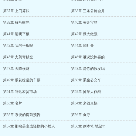
第37章 上门算账
第38章 三条公路合并
第39章 称号微光
第40章 黄金宝箱
第41章 透明平板
第42章 做大做强
第43章 我的平板呢
第44章 绿叶膏
第45章 支药膏秒空
第46章 谁说没惊喜的
第47章 天降横财
第48章 是你的假发吗
第49章 眼花缭乱的车票
第50章 乘坐公交车
第51章 到达农贸市场
第52章 抢菜大作战
第53章 名片
第54章 来钱真快
第55章 系统的提前预告
第56章 食疗
第57章 那啥是变成怪物的小矮人
第58章 副本‘打地鼠\\’