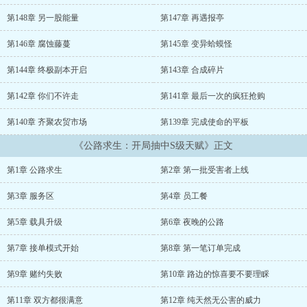
实一睁眼，全体蓝星人刚好被拖入死亡公路。开头就是抽取道具和天
赋。作为科目二都没过的马路杀手，也作为提前开过几百个宝箱的求
第148章 另一股能量
第147章 再遇报亭
生者，乔予当仁不让选择不耗油只耗电的老头乐。十个宝箱八块电
池，电池在手谁不笑就是狗。而关于天赋，乔予更换页面几十次，终
第146章 腐蚀藤蔓
第145章 变异蛤蟆怪
于抽到心心念念的‘改变任务’金手指。一条荒芜的公路，NPC拦路准
备抢劫，乔予只是更改一个字，抢劫者变被抢劫。服务区遭受无良小
第144章 终极副本开启
第143章 合成碎片
矮人压榨，更改后他却反向被压榨。公路合并也不慌，手指一点，来
第142章 你们不许走
第141章 最后一次的疯狂抢购
人骑着车胎直接冲出山崖。天灾、怪物、副本、求生，在这条充满危
机四伏的公路上，乔予却能平稳驾驶老头乐直冲尽头。.........
第140章 齐聚农贸市场
第139章 完成使命的平板
《公路求生：开局抽中S级天赋》正文
第1章 公路求生
第2章 第一批受害者上线
第3章 服务区
第4章 员工餐
第5章 载具升级
第6章 夜晚的公路
第7章 接单模式开始
第8章 第一笔订单完成
第9章 赌约失败
第10章 路边的惊喜要不要理睬
第11章 双方都很满意
第12章 纯天然无公害的威力