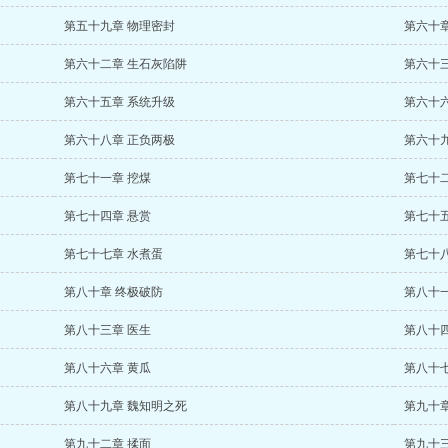
第五十九章 物理密封
第六十章
第六十二章 生石灰陷阱
第六十三
第六十五章 系统升级
第六十六
第六十八章 正负两极
第六十九
第七十一章 挖煤
第七十
第七十四章 悬赏
第七十
第七十七章 水煮蛋
第七十八
第八十章 终极破防
第八十
第八十三章 医生
第八十
第八十六章 黄瓜
第八十七
第八十九章 魏知明之死
第九十
第九十二章 揉面
第九十三