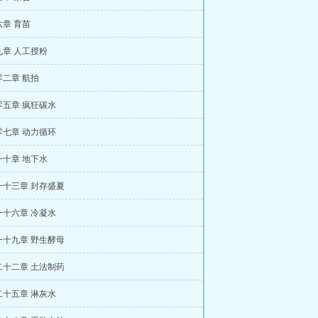
章 育苗
九章 人工授粉
二章 航拍
零五章 疯狂碳水
零七章 动力循环
一十章 地下水
一十三章 封存盛夏
一十六章 冷凝水
一十九章 野生酵母
二十二章 土法制药
二十五章 淋灰水