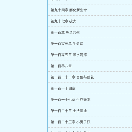
第九十四章 孵化新生命
第九十七章 破壳
第一百章 鱼菜共生
第一百零三章 生命课
第一百零五章 黑水河湾
第一百零八章
第一百一十一章 盲鱼与莲花
第一百一十四章
第一百一十七章 生存账本
第一百二十章 土法疏通
第一百二十三章 小男子汉