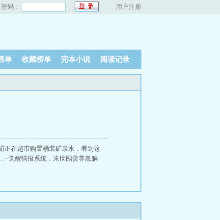
密码：
用户注册
榜单
收藏榜单
完本小说
阅读记录
湄正在超市购置桶装矿泉水，看到这
--觉醒情报系统，末世囤货养崽躺