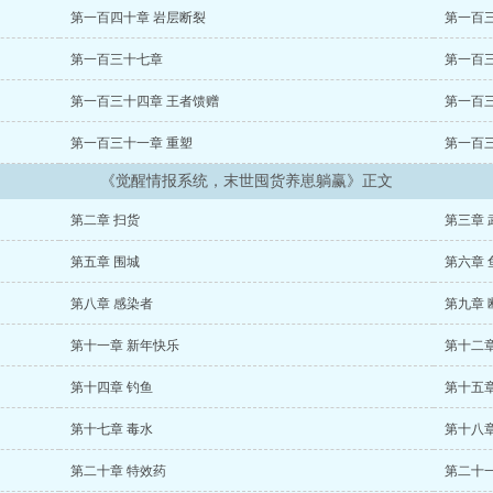
第一百四十章 岩层断裂
第一百
第一百三十七章
第一百
第一百三十四章 王者馈赠
第一百
第一百三十一章 重塑
第一百
《觉醒情报系统，末世囤货养崽躺赢》正文
第二章 扫货
第三章 
第五章 围城
第六章 
第八章 感染者
第九章 
第十一章 新年快乐
第十二章
第十四章 钓鱼
第十五章
第十七章 毒水
第十八
第二十章 特效药
第二十