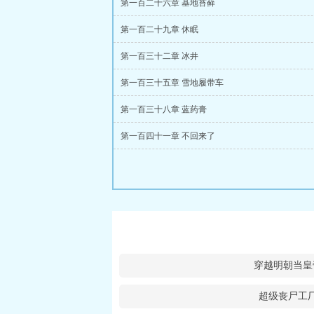
第一百二十六章 基地苔藓
第一百二十九章 休眠
第一百三十二章 冰井
第一百三十五章 雪地履带车
第一百三十八章 蓝药膏
第一百四十一章 不回来了
穿越明朝当皇
超级丧尸工