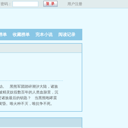
密码：
用户注册
榜单
收藏榜单
完本小说
阅读记录
劫。 黑熊军团踏碎潮汐大陆，诸族
被精灵奴役数百年的人类血脉里，沉
是诸族最后的钥匙？ 当黑熊咆哮震
黄昏。唯火种不灭，唯抗争不死。