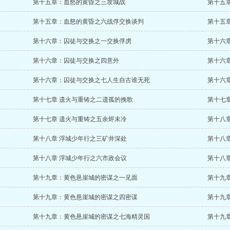
第十五章：血怒的黄昏之三攻城战
第十五
第十五章：血怒的黄昏之六战俘交换谈判
第十五
第十六章：囚徒与交换之一交换俘虏
第十六
第十六章：囚徒与交换之四意外
第十六
第十六章：囚徒与交换之七人生自古谁无死
第十六
第十七章 遗火与重铸之二遗孤的挽歌
第十七
第十七章 遗火与重铸之五余烬未冷
第十八
第十八章 浮城少年行之三矿井深处
第十八
第十八章 浮城少年行之六市政会议
第十八
第十九章：黄色悬崖城的密谋之一见面
第十九
第十九章：黄色悬崖城的密谋之四密谋
第十九
第十九章：黄色悬崖城的密谋之七海精灵国
第十九