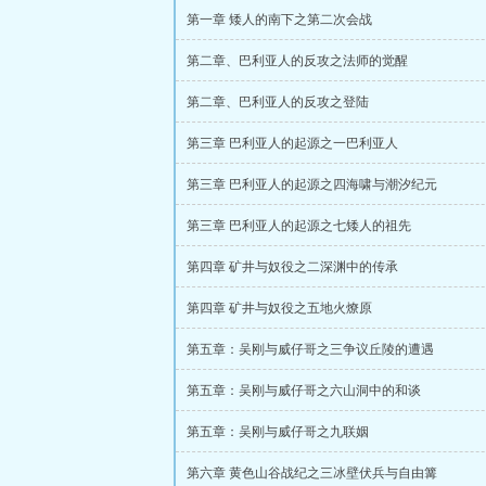
第一章 矮人的南下之第二次会战
第二章、巴利亚人的反攻之法师的觉醒
第二章、巴利亚人的反攻之登陆
第三章 巴利亚人的起源之一巴利亚人
第三章 巴利亚人的起源之四海啸与潮汐纪元
第三章 巴利亚人的起源之七矮人的祖先
第四章 矿井与奴役之二深渊中的传承
第四章 矿井与奴役之五地火燎原
第五章：吴刚与威仔哥之三争议丘陵的遭遇
第五章：吴刚与威仔哥之六山洞中的和谈
第五章：吴刚与威仔哥之九联姻
第六章 黄色山谷战纪之三冰壁伏兵与自由篝