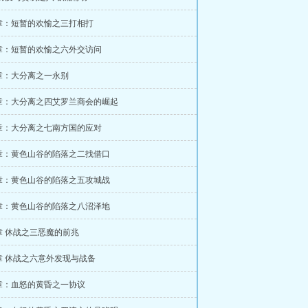
章：短暂的欢愉之三打相打
章：短暂的欢愉之六外交访问
章：大分离之一永别
章：大分离之四艾罗兰商会的崛起
章：大分离之七南方国的应对
章：黄色山谷的陷落之二找借口
章：黄色山谷的陷落之五攻城战
章：黄色山谷的陷落之八沼泽地
章 休战之三恶魔的前兆
章 休战之六意外发现与战备
章：血怒的黄昏之一协议