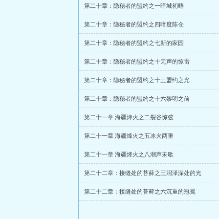
第二十章：隐秘者的盟约之一暗城初晤
第二十章：隐秘者的盟约之四暗度陈仓
第二十章：隐秘者的盟约之七新的家园
第二十章：隐秘者的盟约之十无声的惊雷
第二十章：隐秘者的盟约之十三盟约之光
第二十章：隐秘者的盟约之十六黎明之前
第二十一章 海疆烽火之二裂谷惊弦
第二十一章 海疆烽火之五冰火两重
第二十一章 海疆烽火之八潮声未歇
第二十二章：接缝处的苔藓之三沼泽深处的光
第二十二章：接缝处的苔藓之六沉重的冠冕