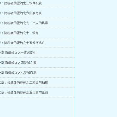
章：隐秘者的盟约之三蛛网织就
章：隐秘者的盟约之六归乡之夜
章：隐秘者的盟约之九一个人的风暴
章：隐秘者的盟约之十二渡海
章：隐秘者的盟约之十五长河逃亡
一章 海疆烽火之一雾起潮生
一章 海疆烽火之四焚城之策
一章 海疆烽火之七焚城而退
二章：接缝处的苔藓之二桥梁与枷锁
二章：接缝处的苔藓之五天命与血裔