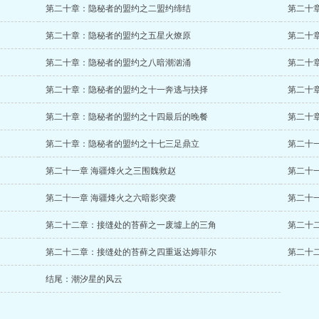
第二十章：隐秘者的盟约之二盟约缔结
第二十
第二十章：隐秘者的盟约之五星火燎原
第二十
第二十章：隐秘者的盟约之八暗潮汹涌
第二十
第二十章：隐秘者的盟约之十一奔逃与抉择
第二十
第二十章：隐秘者的盟约之十四最后的晚餐
第二十
第二十章：隐秘者的盟约之十七三足鼎立
第二十
第二十一章 海疆烽火之三围魏救赵
第二十
第二十一章 海疆烽火之六暗影突袭
第二十
第二十二章：接缝处的苔藓之一废墟上的三角
第二十
第二十二章：接缝处的苔藓之四重返达姆菲尔
第二十
结尾：潮汐星的风云