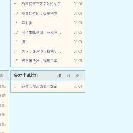
9
给富婆五百万后她沦陷了
08-06
10
重回侏罗纪：孤星求生
08-04
11
媚君侧
08-03
12
融合狼蛛基因，在俄乌战场杀疯了
08-05
13
驿主
08-03
14
民国：开局溥仪找我复国？
08-03
15
极寒流放路，我用房车系统带飞全府
08-05
总
完本小说排行
周
月
总
8-06
1
被读心后成为秦国女帝
08-04
8-05
8-04
8-04
8-05