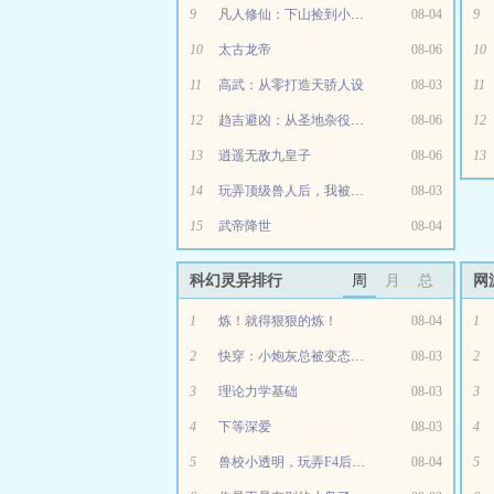
9
凡人修仙：下山捡到小绿瓶，老头要修仙
08-04
9
10
太古龙帝
08-06
10
11
高武：从零打造天骄人设
08-03
11
12
趋吉避凶：从圣地杂役开始
08-06
12
13
逍遥无敌九皇子
08-06
13
14
玩弄顶级兽人后，我被亲懵了
08-03
15
武帝降世
08-04
科幻灵异排行
周
月
总
网
1
炼！就得狠狠的炼！
08-04
1
2
快穿：小炮灰总被变态坏狗们窥伺
08-03
2
3
理论力学基础
08-03
3
4
下等深爱
08-03
4
5
兽校小透明，玩弄F4后被亲哭了
08-04
5