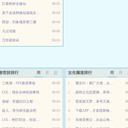
扛着棺材去修仙
08-05
真千金读档修仙逼疯全宗门无敌了
08-04
西游：刘备魂穿唐三藏
08-04
凡尘试炼
08-06
万苦霸体诀
08-05
游竞技排行
周
月
总
女生频道排行
周
月
三角洲：FPS暴君降临
08-06
1
重生05：鹅厂大佬，从网管崛起
0
LOL：我在全神班搞事情
08-05
2
舔狗父兄恋爱脑，乖乖女重生撩黄毛
0
诡秘：穿越旧日之都
08-04
3
星星娇又野，裴爷又被撩红温了！
0
徒儿，替为师无敌去吧
08-03
4
下载APP，才发现青梅好感爆了
0
LOL：刚打职业，你说联盟凉了
08-04
5
东南亚教父，从金山角收债开始
0