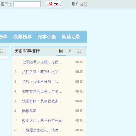
密码：
用户注册
榜单
收藏榜单
完本小说
阅读记录
总
历史军事排行
周
月
总
1
七零随军分床睡，冷面军官他急了
08-03
2
抗日先遣：我率红七军团兵临南京
08-03
3
抗战：少帅不好当，我自立门户
08-03
4
假皇女误闯天家，全皇朝惊艳沦陷
08-03
5
镇国赘婿：从奉旨败家开始
08-03
6
南絮掌家
08-04
7
改变人生：从千禧年开始
08-04
8
二嫁通房太撩人，清冷权臣揽腰宠
08-04