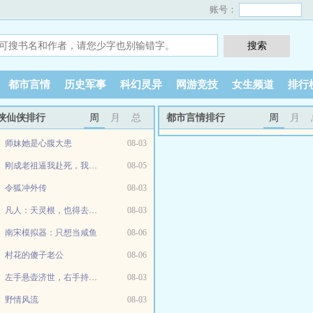
账号：
都市言情
历史军事
科幻灵异
网游竞技
女生频道
排行
侠仙侠排行
周
月
总
都市言情排行
周
月
师妹她是心腹大患
08-03
刚成老祖逼我赴死，我道果归一了
08-05
令狐冲外传
08-03
凡人：天灵根，也得去蹭小绿瓶！
08-03
南宋模拟器：只想当咸鱼
08-06
村花的傻子老公
08-06
左手悬壶济世，右手持剑杀生
08-03
野情风流
08-03