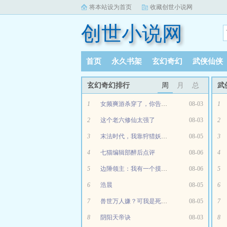
将本站设为首页
收藏创世小说网
创世小说网
首页
永久书架
玄幻奇幻
武侠仙侠
玄幻奇幻排行
周
月
总
武
1
女频爽游杀穿了，你告诉我是真的
08-03
1
2
这个老六修仙太强了
08-03
2
3
末法时代，我靠狩猎妖魔成仙！
08-05
3
4
七猫编辑部醉后点评
08-06
4
5
边陲领主：我有一个摸奖系统
08-06
5
6
浩晨
08-05
6
7
兽世万人嫌？可我是死遁的白月光
08-05
7
8
阴阳天帝诀
08-03
8