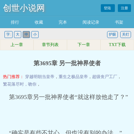
创世小说网
登陆
注册
排行
收藏
完本
阅读记录
书架
字:
大
中
小
护眼
关灯
上一章
章节列表
下一章
TXT下载
第3695章 另一批神界使者
热门推荐：
穿越明朝当皇帝
，
重生之极品皇帝
，
超级丧尸工厂
，
繁花落尽时，吻你
，
第3695章另一批神界使者“就这样放他走了？”
“确实是有些不甘心，但也没有别的办法。”