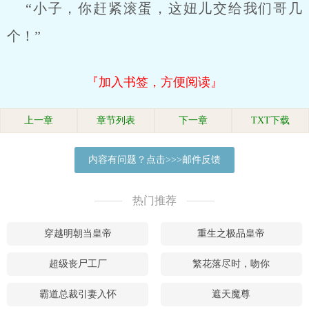
“小子，你赶紧滚蛋，这妞儿交给我们哥几
个！”
『加入书签，方便阅读』
上一章
章节列表
下一章
TXT下载
内容有问题？点击>>>邮件反馈
热门推荐
穿越明朝当皇帝
重生之极品皇帝
超级丧尸工厂
繁花落尽时，吻你
霸道总裁引妻入怀
遮天魔尊