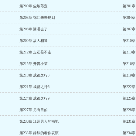
第200章 尘埃落定
第201
第203章 锦江未来规划
第204
第206章 潇洒去了
第207
第209章 故人相逢
第210
第212章 走还是不走
第213
第215章 开胃小菜
第216
第218章 成都之行3
第219
第221章 成都之行6
第222
第224章 成都之行9
第225
第227章 另有目的
第228
第230章 江州男人的福地
第231
第233章 静静的看你表演
第234