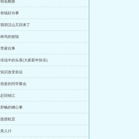
章 彻底翻脸
章 有钱好办事
章 我胡汉山又回来了
章 林筠的烦恼
章 李家往事
章 传说中的头香(大家新年快乐)
章 知识改变命运
章 俗套的同学聚会
章 赶回锦江
章 舒畅的糟心事
章 面授机宜
章 美人计