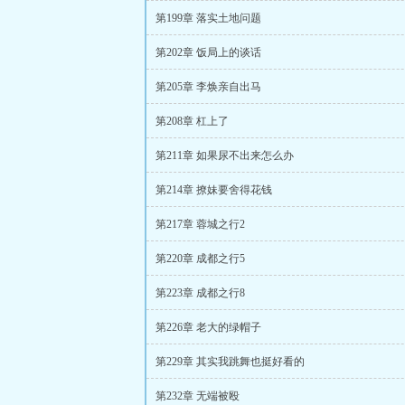
第199章 落实土地问题
第202章 饭局上的谈话
第205章 李焕亲自出马
第208章 杠上了
第211章 如果尿不出来怎么办
第214章 撩妹要舍得花钱
第217章 蓉城之行2
第220章 成都之行5
第223章 成都之行8
第226章 老大的绿帽子
第229章 其实我跳舞也挺好看的
第232章 无端被殴