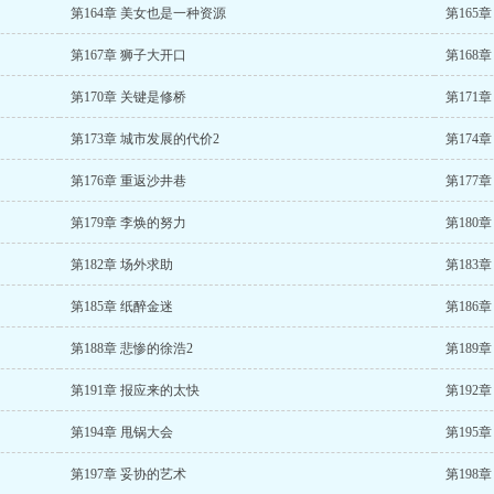
第164章 美女也是一种资源
第165
第167章 狮子大开口
第168
第170章 关键是修桥
第171
第173章 城市发展的代价2
第174
第176章 重返沙井巷
第177
第179章 李焕的努力
第180
第182章 场外求助
第183
第185章 纸醉金迷
第186
第188章 悲惨的徐浩2
第189
第191章 报应来的太快
第192
第194章 甩锅大会
第195
第197章 妥协的艺术
第198