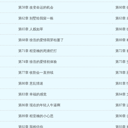
第59章 改变命运的机会
第60章
第62章 别墅给我留一栋
第63章
第65章 人贱如草
第66章
第68章 徐浩的爱情萌芽枯萎了
第69章
第71章 程亚楠的死缠烂打
第72章
第74章 徐浩的爱情初体验
第75章
第77章 收割会一直持续
第78章
第80章 意乱情迷
第81章
第83章 幸福的感觉
第84章
第86章 现在的年轻人牛逼啊
第87章
第89章 程亚楠的小心思
第90章
第92章 我相信你
第93章