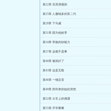
第22章 买房潜规则
第25章 人傻钱多的富二代
第28章 下马威
第31章 因为他姓李
第34章 李焕的钞能力
第37章 这都不是事
第40章 被抓奸了
第43章 这是互殴
第46章 一锤定音
第49章 胜利来的如此突然
第52章 火车上的偶遇
第55章 开学聚餐