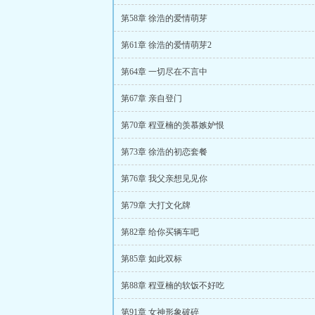
第58章 徐浩的爱情萌芽
第61章 徐浩的爱情萌芽2
第64章 一切尽在不言中
第67章 亲自登门
第70章 程亚楠的羡慕嫉妒恨
第73章 徐浩的初恋套餐
第76章 我父亲想见见你
第79章 大打文化牌
第82章 给你买辆车吧
第85章 如此双标
第88章 程亚楠的软饭不好吃
第91章 女神形象破碎