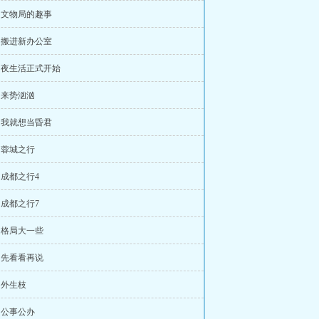
章 文物局的趣事
章 搬进新办公室
章 夜生活正式开始
章 来势汹汹
章 我就想当昏君
章 蓉城之行
章 成都之行4
章 成都之行7
章 格局大一些
章 先看看再说
章 外生枝
章 公事公办