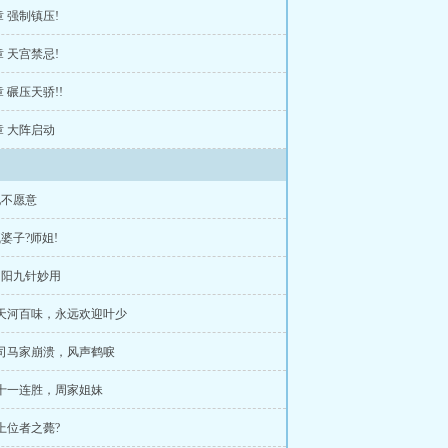
章 强制镇压!
章 天宫禁忌!
章 碾压天骄!!
9章 大阵启动
她不愿意
疯婆子?师姐!
回阳九针妙用
 天河百味，永远欢迎叶少
 司马家崩溃，风声鹤唳
 十一连胜，周家姐妹
 上位者之薨?