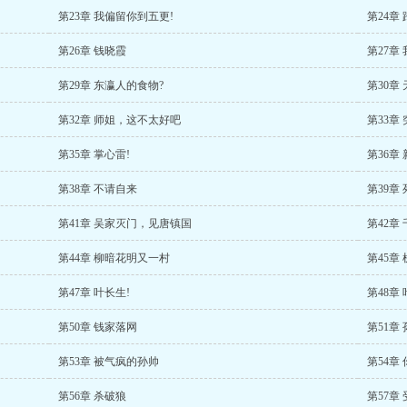
第23章 我偏留你到五更!
第24章
第26章 钱晓霞
第27章
第29章 东瀛人的食物?
第30章
第32章 师姐，这不太好吧
第33章
第35章 掌心雷!
第36章
第38章 不请自来
第39章 
第41章 吴家灭门，见唐镇国
第42章
第44章 柳暗花明又一村
第45章
第47章 叶长生!
第48章
第50章 钱家落网
第51章
第53章 被气疯的孙帅
第54章
第56章 杀破狼
第57章