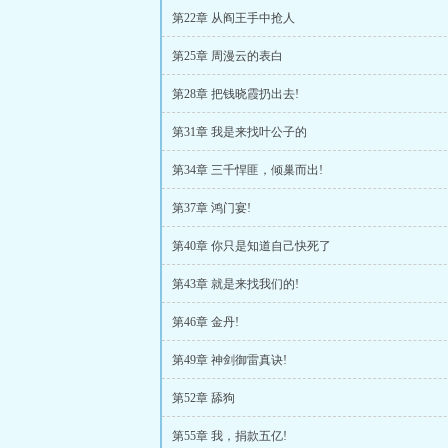
第22章 从阎王手中抢人
第25章 周漫云的表白
第28章 把钱晓霞扔出去!
第31章 我是来找叶公子的
第34章 三千悍匪，倾巢而出!
第37章 鸿门宴!
第40章 你只是知道自己快死了
第43章 就是来找我们的!
第46章 金丹!
第49章 神剑御雷真诀!
第52章 舔狗
第55章 我，捐款五亿!