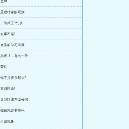
 羞辱
章 重建叶家的规划
章 二阶武王?乱杀!
 血赚不赔!
章 夸张的学习速度
章 黑虎社，有点一般
 轰动
章 你不是要杀我么?
 五影围杀!
章 异能联盟东瀛分部
章 偏偏就是要作死!
章 所谓规矩