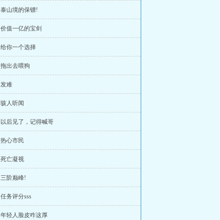
章 泰山境的保镖!
章 价值一亿的宝剑
章 给你一个选择
章 拖出去喂狗
 发难
章 骇人听闻
章 以后见了，记得喊哥
章 热心市民
章 死亡凝视
 三阶巅峰!
 任务评分sss
章 年轻人脸皮咋这厚