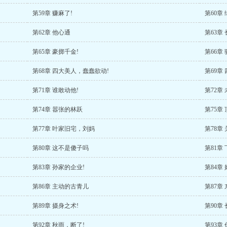
第59章 赚麻了!
第60章 
第62章 他心通
第63章
第65章 豪掷千金!
第66章
第68章 四大美人，蠢蠢欲动!
第69章
第71章 谁敢动他!
第72章
第74章 嚣张的林跃
第75章
第77章 叶家旧宅，刘妈
第78章
第80章 这不是傻子吗
第81章
第83章 孙家的企业!
第84章
第86章 主动的古青儿
第87章
第89章 摄身之术!
第90章
第92章 秋雨，断了!
第93章