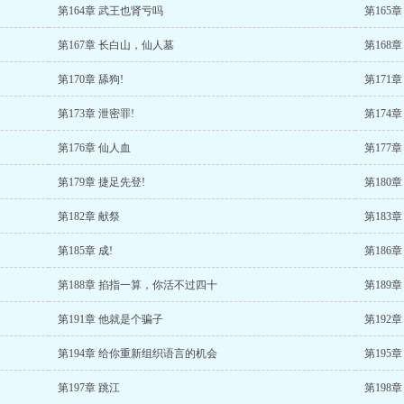
第164章 武王也肾亏吗
第165
第167章 长白山，仙人墓
第168
第170章 舔狗!
第171
第173章 泄密罪!
第174
第176章 仙人血
第177
第179章 捷足先登!
第180
第182章 献祭
第183章
第185章 成!
第186
第188章 掐指一算，你活不过四十
第189
第191章 他就是个骗子
第192
第194章 给你重新组织语言的机会
第195章
第197章 跳江
第198