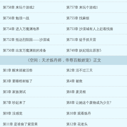
程中机器发生意外，苏云芊阴差阳错之下灵魂进入一个正被活祭的女
孩身体。没想到的是族长爷爷居然让她这个废物当少主？只是当见到
第758章 来玩个游戏2
第757章 来玩个游戏1
救了她的帝尊时，她眼冒金星，这不正是自己完美男友。“帝尊，您看
我长的是否符号您的审美，要不收了我吧。”...
第756章 勉强一战
第755章 找麻烦
第754章 进入万魔渊地界
第753章 沙漠城有人上赶着找揍
第752章 抵达烈阳国——沙漠城
第751章 徒手抓天雷
第750章 出发万魔渊前的准备
第749章 妖妃现出原形5
《空间：天才炼丹师，帝尊百般娇宠》正文
第1章 醒来就被活祭
第2章 活不过三天
第3章 要睡棺材板了
第4章 被救
第5章 家族测试
第6章 废灵根
第7章 吵起来了
第8章 让她这个废物成为少主?
第9章 没感觉
第10章 观看炼丹
第11章 是谁偷了紫雷果
第12章 花老头