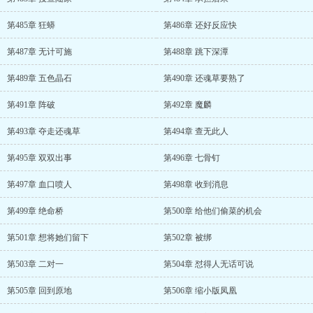
第485章 狂蟒
第486章 还好反应快
第487章 无计可施
第488章 跳下深潭
第489章 五色晶石
第490章 还魂草要熟了
第491章 阵破
第492章 魔麟
第493章 夺走还魂草
第494章 查无此人
第495章 双双出事
第496章 七骨钉
第497章 血口喷人
第498章 收到消息
第499章 绝命桥
第500章 给他们偷菜的机会
第501章 想将她们留下
第502章 被绑
第503章 二对一
第504章 怼得人无话可说
第505章 回到原地
第506章 缩小版凤凰