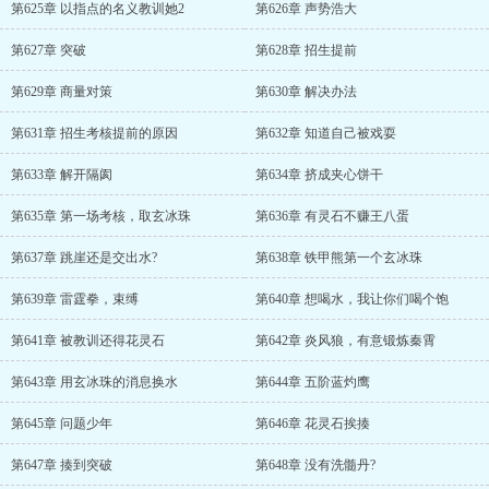
第625章 以指点的名义教训她2
第626章 声势浩大
第627章 突破
第628章 招生提前
第629章 商量对策
第630章 解决办法
第631章 招生考核提前的原因
第632章 知道自己被戏耍
第633章 解开隔阂
第634章 挤成夹心饼干
第635章 第一场考核，取玄冰珠
第636章 有灵石不赚王八蛋
第637章 跳崖还是交出水?
第638章 铁甲熊第一个玄冰珠
第639章 雷霆拳，束缚
第640章 想喝水，我让你们喝个饱
第641章 被教训还得花灵石
第642章 炎风狼，有意锻炼秦霄
第643章 用玄冰珠的消息换水
第644章 五阶蓝灼鹰
第645章 问题少年
第646章 花灵石挨揍
第647章 揍到突破
第648章 没有洗髓丹?