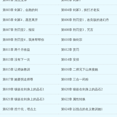
第601章 清点宝库
第602章 剑冢1
第603章 剑冢2，会跑的剑
第604章 剑冢3，挨打才老实
第605章 剑冢4，愿意离开
第606章 刑罚堂1，改良版的迷幻丹
第607章 刑罚堂2，报应
第608章 刑罚堂3，咒言
第609章 刑罚堂4，我来帮帮你
第610章 御剑宗
第611章 两个月收益
第612章 赏罚
第613章 没有下一次
第614章 安排
第615章 让师妹教训
第616章 二师兄下山来接她
第617章 她要拐走师尊
第618章 三合一药粉
第619章 镶嵌在剑身上的晶石1
第620章 镶嵌在剑身上的晶石2
第621章 镶嵌在剑身上的晶石3
第622章 属性转换
第623章 挖个坑，埋点土
第624章 以指点的名义教训她1