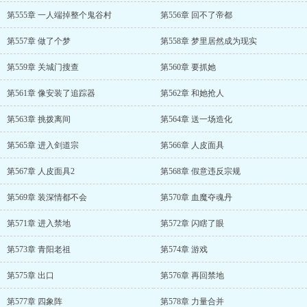
第555章 一人端掉整个鬼谷村
第556章 回不了帝都
第557章 做了个梦
第558章 梦里居然成为现实
第559章 关城门搜查
第560章 要抓她
第561章 像安装了追踪器
第562章 和她抢人
第563章 挑拨离间
第564章 送一场造化
第565章 进入剑道宗
第566章 人皮面具
第567章 人皮面具2
第568章 假意违反宗规
第569章 装深情都不会
第570章 血魔夺魂丹
第571章 进入禁地
第572章 闪瞎了眼
第573章 青阳老祖
第574章 游戏
第575章 出口
第576章 再回禁地
第577章 四象阵
第578章 力量合并