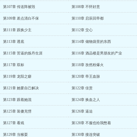
第107章 传送阵被毁
第108章 不怀好意
第109章 差点清白不保
第110章 启辰回帝都
第111章 跟换少主
第112章 交心
第113章 透底
第114章 储物袋里的东西
第115章 苦逼的炼丹生涯
第116章 酒品楼是男朋友的产业
第117章 双标
第118章 孜然粉爆火
第119章 龙阳之癖
第120章 帝王血脉
第121章 她要自己解决
第122章 佳赏
第123章 跟着她混
第124章 换血之人
第125章 装傻充愣
第126章 逼迫
第127章 看戏
第128章 不服也给我憋着
第129章 当猴耍
第130章 接连突破