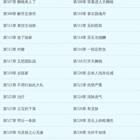
第507章 阙镜来人了
第508章 背着进入天阙镜
第509章 解开定身符
第510章 拿出固魂丹
第511章 掌控主动权
第512章 见到双双
第513章 放了陆家
第514章 灵石当报酬
第515章 对赌
第516章 一招定胜负
第517章 又想团队战
第518 打开天阙镜
第519章 去陆家
第520章 总有人找存在感
第521章 不用行如此大礼
第522章 伤势严重
第523章 治疗
第524章 清除戾气
第525章 云宝的下落
第526章 有灵脉
第527章 劈出一条路
第528章 灵石上的暗属性
第529章 与灵脉之心无缘
第530章 当作不知情