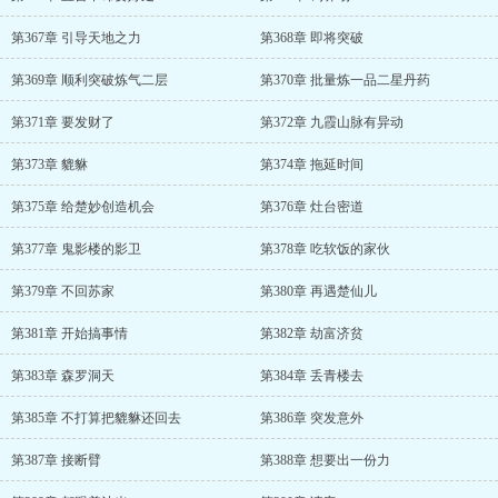
第367章 引导天地之力
第368章 即将突破
第369章 顺利突破炼气二层
第370章 批量炼一品二星丹药
第371章 要发财了
第372章 九霞山脉有异动
第373章 貔貅
第374章 拖延时间
第375章 给楚妙创造机会
第376章 灶台密道
第377章 鬼影楼的影卫
第378章 吃软饭的家伙
第379章 不回苏家
第380章 再遇楚仙儿
第381章 开始搞事情
第382章 劫富济贫
第383章 森罗洞天
第384章 丢青楼去
第385章 不打算把貔貅还回去
第386章 突发意外
第387章 接断臂
第388章 想要出一份力