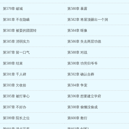
第579章 破城
第580章 暴露
第581章 不在隐瞒
第582章 将屋顶砸出一个洞
第583章 被耍的团团转
第584章 呕像
第585章 消弱实力
第586章 失去两层功德
第587章 留一口气
第588章 对战
第589章 结束
第590章 功劳归爷爷
第591章 千人碑
第592章 确认合葬
第593章 欠收拾
第594章 争宠
第595章 被打掌心
第596章 想要建立学府
第597章 不好办
第598章 偷懒没偷成
第599章 院长之位
第600章 敷衍