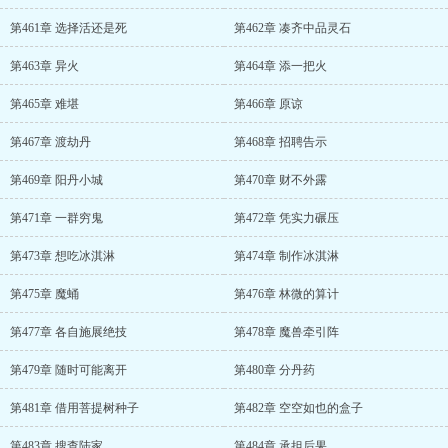
第461章 选择活还是死
第462章 凑齐中品灵石
第463章 异火
第464章 添一把火
第465章 难堪
第466章 原谅
第467章 渡劫丹
第468章 招聘告示
第469章 阳丹小城
第470章 财不外露
第471章 一群穷鬼
第472章 凭实力碾压
第473章 想吃冰淇淋
第474章 制作冰淇淋
第475章 魔蛹
第476章 林微的算计
第477章 各自施展绝技
第478章 魔兽牵引阵
第479章 随时可能离开
第480章 分丹药
第481章 借用菩提树种子
第482章 空空如也的盒子
第483章 搜查陆家
第484章 承担后果