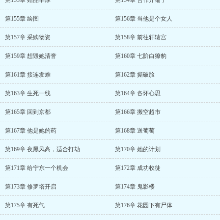
第153章 赠品丰厚
第154章 合作开铺子
第155章 绘图
第156章 当他是个女人
第157章 采购物资
第158章 前往轩辕宫
第159章 想毁她清誉
第160章 七阶白獠豹
第161章 接连发难
第162章 撕破脸
第163章 生死一线
第164章 各怀心思
第165章 回到京都
第166章 搬空超市
第167章 他是她的药
第168章 送葡萄
第169章 夜黑风高，适合打劫
第170章 她的计划
第171章 给宁东一个机会
第172章 成功收徒
第173章 修罗塔开启
第174章 鬼影楼
第175章 有死气
第176章 花园下有尸体