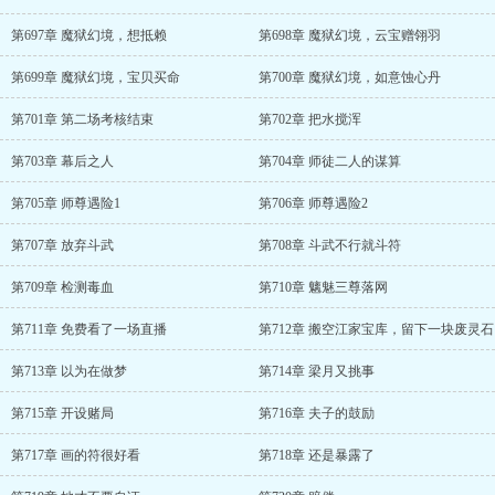
第697章 魔狱幻境，想抵赖
第698章 魔狱幻境，云宝赠翎羽
第699章 魔狱幻境，宝贝买命
第700章 魔狱幻境，如意蚀心丹
第701章 第二场考核结束
第702章 把水搅浑
第703章 幕后之人
第704章 师徒二人的谋算
第705章 师尊遇险1
第706章 师尊遇险2
第707章 放弃斗武
第708章 斗武不行就斗符
第709章 检测毒血
第710章 魑魅三尊落网
第711章 免费看了一场直播
第712章 搬空江家宝库，留下一块废灵石
第713章 以为在做梦
第714章 梁月又挑事
第715章 开设赌局
第716章 夫子的鼓励
第717章 画的符很好看
第718章 还是暴露了