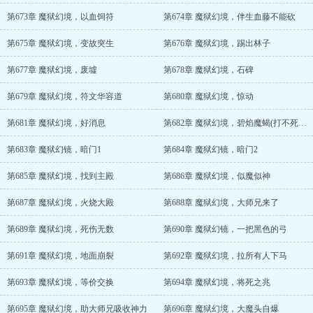
第673章 魔狱幻境，以血饲符
第674章 魔狱幻境，伴生血藤不能砍
第675章 魔狱幻境，变故突生
第676章 魔狱幻境，踢出林子
第677章 魔狱幻境，废墟
第678章 魔狱幻境，石碑
第679章 魔狱幻境，符文华容道
第680章 魔狱幻境，惊动
第681章 魔狱幻境，好消息
第682章 魔狱幻境，碧焰魔蝎(打不死的小强)
第683章 魔狱幻镜，暗门1
第684章 魔狱幻镜，暗门2
第685章 魔狱幻境，找到主殿
第686章 魔狱幻境，似魔似神
第687章 魔狱幻境，火烧大殿
第688章 魔狱幻境，大师兄来了
第689章 魔狱幻境，死伤无数
第690章 魔狱幻镜，一把黑色的弓
第691章 魔狱幻境，地面崩裂
第692章 魔狱幻境，拉所有人下马
第693章 魔狱幻境，等价交换
第694章 魔狱幻境，将死之兆
第695章 魔狱幻境，助大师兄吸收神力
第696章 魔狱幻境，大魔头自爆