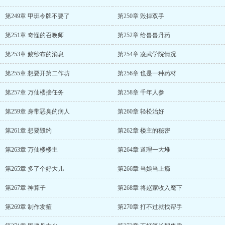
第249章 甲班令牌不要了
第250章 毁掉双手
第251章 奇怪的召唤师
第252章 给兽兽丹药
第253章 鲛纱布的消息
第254章 凌武学院情况
第255章 想要开第二作坊
第256章 也是一种药材
第257章 万仙楼接任务
第258章 千年人参
第259章 身带恶臭的病人
第260章 轻松治好
第261章 想要毁约
第262章 楼主的秘密
第263章 万仙楼楼主
第264章 道理一大堆
第265章 多了个好大儿
第266章 当娘当上瘾
第267章 神算子
第268章 将赵家收入麾下
第269章 制作发箍
第270章 打不过就找帮手