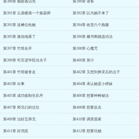
第389章 都跟着沾光
第390章 请客
第391章 云鼎楼第一个炼器师
第392章 以为她不来了
第393章 送摊位给她
第394章 收货六个跑腿
第395章 激动地晕了
第396章 藏书阁挑选功法
第397章 竹简全开
第398章 心魔咒
第399章 司言进学院当夫子
第400章 算计
第401章 竹简被拿走
第402章 又想到挣灵石的点子
第403章 出事
第404章 承认她是小师妹
第405章 成功炼制生玑丹
第406章 想要种树秘法
第407章 师兄们的过往
第408章 想要反击
第409章 治好五师兄
第410章 调查苗家
第411章 好消息
第412章 想要坑她