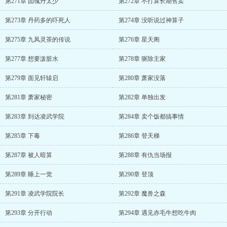
第271章 固魂丹太少
第272章 不打算长期售卖
第273章 丹药多的吓死人
第274章 没听说过神算子
第275章 九凤灵茶的传说
第276章 星天阁
第277章 想要泼脏水
第278章 驱除主家
第279章 面见轩辕启
第280章 萧家没落
第281章 萧家秘密
第282章 单独出发
第283章 到达凌武学院
第284章 卖个饭都搞事情
第285章 下毒
第286章 登天梯
第287章 被人暗算
第288章 有仇当场报
第289章 睡上一觉
第290章 登顶
第291章 凌武学院院长
第292章 魔兽之森
第293章 分开行动
第294章 遇见赤毛牛想吃牛肉