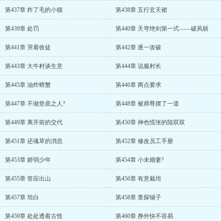
第437章 炸了毛的小猫
第438章 五行玄天裙
第439章 处罚
第440章 天穹绝剑第一式——破风斩
第441章 哭着收徒
第442章 逐一攻破
第443章 大牛村谈生意
第444章 说服村长
第445章 油炸螃蟹
第446章 两点要求
第447章 不做垫底之人?
第448章 被师尊摆了一道
第449章 离开前的交代
第450章 神色慌张的陆双双
第451章 还魂草的消息
第452章 修改员工手册
第453章 娇弱少年
第454章 小未婚妻?
第455章 答应出山
第456章 有意栽培
第457章 坦白
第458章 查探铺子
第459章 处处透着古怪
第460章 挣外快不容易