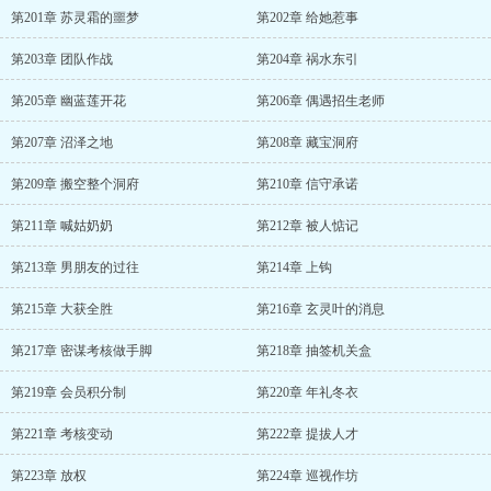
第201章 苏灵霜的噩梦
第202章 给她惹事
第203章 团队作战
第204章 祸水东引
第205章 幽蓝莲开花
第206章 偶遇招生老师
第207章 沼泽之地
第208章 藏宝洞府
第209章 搬空整个洞府
第210章 信守承诺
第211章 喊姑奶奶
第212章 被人惦记
第213章 男朋友的过往
第214章 上钩
第215章 大获全胜
第216章 玄灵叶的消息
第217章 密谋考核做手脚
第218章 抽签机关盒
第219章 会员积分制
第220章 年礼冬衣
第221章 考核变动
第222章 提拔人才
第223章 放权
第224章 巡视作坊