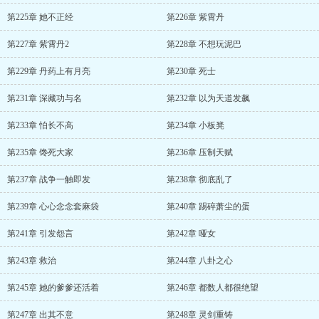
第225章 她不正经
第226章 紫霄丹
第227章 紫霄丹2
第228章 不想玩泥巴
第229章 丹药上有月亮
第230章 死士
第231章 深藏功与名
第232章 以为天道发飙
第233章 怕长不高
第234章 小板凳
第235章 馋死大家
第236章 压制天赋
第237章 战争一触即发
第238章 彻底乱了
第239章 心心念念套麻袋
第240章 踢碎萧尘的蛋
第241章 引发怨言
第242章 哑女
第243章 救治
第244章 八卦之心
第245章 她的爹爹还活着
第246章 都数人都很绝望
第247章 出其不意
第248章 灵剑重铸