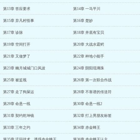
第13章 答应要求
第14章 一马平川
第15章 弃凡村怪事
第16章 楚妙
第17章 诊脉
第18章 井底有宝贝
第19章 空间打开
第20章 大战水霆鳄
第21章 又做梦了
第22章 种地小能手
第23章 幽月城城门口风波
第24章 阴阳琉璃珠
第25章 被监视
第26章 第一次联合作战
第27章 走了狗屎运
第28章 不靠谱的传送符
第29章 命悬一线
第30章 命悬一线2
第31章 契约乾坤镜
第32章 打上男朋友标签
第33章 三年之约
第34章 赤金蜂王
第35章 迂回战术，诱惑赤金蜂王
第36章 赤金蜂王认主