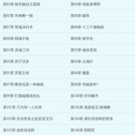
第83章 除非她自主退婚
第84章 地裂束缚阵
第85章 先饱餐一顿
第86章 破阵
第87章 禁魂冰封术
第88章 十三个储物袋
第89章 阴魂不散
第90章 被夺舍
第91章 灵魂三问
第92章 魂体受损
第93章 死于话多
第94章 点魂灯
第95章 罗家主母
第96章 魔眼
第97章 睡觉也是一种修炼
第98章 等她多时?
第99章 打着瞌睡送枕头
第100章 封印解开
第101章 只为等一人归来
第102章 鼎鼎老五:锁魂鞭
第103章 目光所及之处皆是宝贝
第104章 通往传送阵的密道
第105章 血祭传送阵
第106章 阴阳官