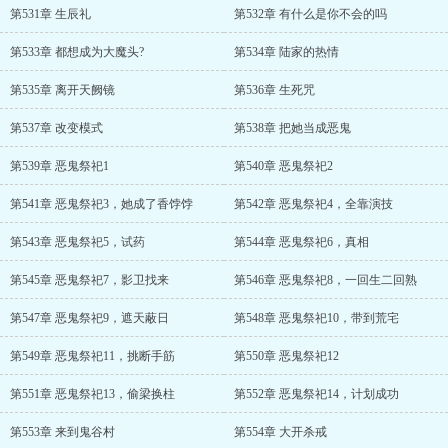
第531章 生辰礼
第532章 有什么是你不会的吗
第533章 都想成为大魔头?
第534章 陆家的热情
第535章 离开天阙镜
第536章 生死咒
第537章 改变模式
第538章 把她当成恶鬼
第539章 恶鬼祭祀1
第540章 恶鬼祭祀2
第541章 恶鬼祭祀3，她成了香饽饽
第542章 恶鬼祭祀4，全靠演技
第543章 恶鬼祭祀5，试药
第544章 恶鬼祭祀6，真相
第545章 恶鬼祭祀7，影卫找来
第546章 恶鬼祭祀8，一回生二回熟
第547章 恶鬼祭祀9，遮天蔽日
第548章 恶鬼祭祀10，带到荒宅
第549章 恶鬼祭祀11，挑断手筋
第550章 恶鬼祭祀12
第551章 恶鬼祭祀13，偷梁换柱
第552章 恶鬼祭祀14，计划成功
第553章 来到鬼谷村
第554章 大开杀戒