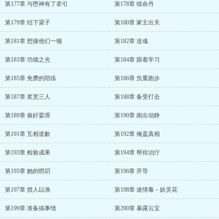
第177章 与堕神有了牵引
第178章 续命丹
第179章 结下梁子
第180章 家主出关
第181章 想揍他们一顿
第182章 送魂
第183章 功德之光
第184章 跟着学习
第185章 免费的陪练
第186章 负重跑步
第187章 奖赏三人
第188章 备受打击
第189章 偷奸耍滑
第190章 闹出动静
第191章 互相道歉
第192章 掩盖真相
第193章 检验成果
第194章 帮你治疗
第195章 她的唠叨
第196章 开导
第197章 授人以渔
第198章 迷情毒－妖灵花
第199章 准备搞事情
第200章 暴露云宝