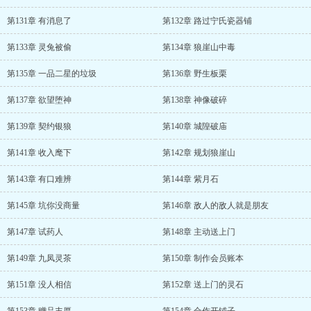
第131章 有消息了
第132章 路过宁氏瓷器铺
第133章 灵兔被偷
第134章 狼崖山中毒
第135章 一品二星的垃圾
第136章 野生板栗
第137章 欲望堕神
第138章 神像破碎
第139章 契约银狼
第140章 城隍破庙
第141章 收入麾下
第142章 规划狼崖山
第143章 有口难辨
第144章 紫月石
第145章 坑你没商量
第146章 敌人的敌人就是朋友
第147章 试药人
第148章 主动送上门
第149章 九凤灵茶
第150章 制作会员账本
第151章 没人相信
第152章 送上门的灵石