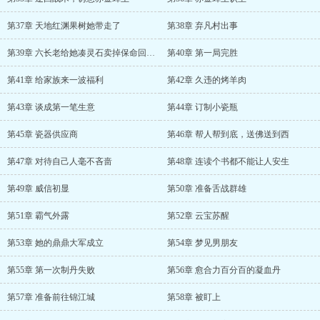
第37章 天地红渊果树她带走了
第38章 弃凡村出事
第39章 六长老给她凑灵石卖掉保命回魂丹
第40章 第一局完胜
第41章 给家族来一波福利
第42章 久违的烤羊肉
第43章 谈成第一笔生意
第44章 订制小瓷瓶
第45章 瓷器供应商
第46章 帮人帮到底，送佛送到西
第47章 对待自己人毫不吝啬
第48章 连读个书都不能让人安生
第49章 威信初显
第50章 准备舌战群雄
第51章 霸气外露
第52章 云宝苏醒
第53章 她的鼎鼎大军成立
第54章 梦见男朋友
第55章 第一次制丹失败
第56章 愈合力百分百的凝血丹
第57章 准备前往锦江城
第58章 被盯上