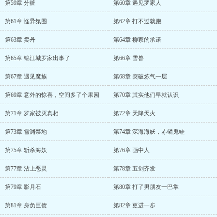
第59章 分赃
第60章 遇见罗家人
第61章 怪异氛围
第62章 打不过就跑
第63章 卖丹
第64章 柳家的承诺
第65章 锦江城罗家出事了
第66章 雪兽
第67章 遇见魔族
第68章 突破炼气一层
第69章 意外的惊喜，空间多了个果园
第70章 其实他们早就认识
第71章 罗家被灭真相
第72章 天降天火
第73章 雪渊禁地
第74章 深海海妖，赤鳞鬼鲑
第75章 斩杀海妖
第76章 画中人
第77章 沾上恶灵
第78章 五剑齐发
第79章 影月石
第80章 打了男朋友一巴掌
第81章 身负巨债
第82章 更进一步