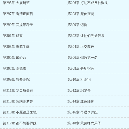
第295章 大展厨艺
第296章 打劫不成反被淘汰
第297章 看清正面目
第298章 魔兽变弱
第299章 菩提果种子
第300章 记仇
第301章 戏耍
第302章 让他们尝尝苦果
第303章 熏腊牛肉
第304章 上交魔丹
第305章 试心台
第306章 倒数第一名
第307章 荒芜峰
第308章 分配宿舍
第309章 想要荒院
第310章 租荒宅
第311章 罗奕辰失踪
第312章 织梦兽
第313章 契约织梦兽
第314章 红色腰带
第315章 不愿踏足之地
第316章 再遇李师姐
第317章 都不想要师妹
第318章 荒芜峰六弟子