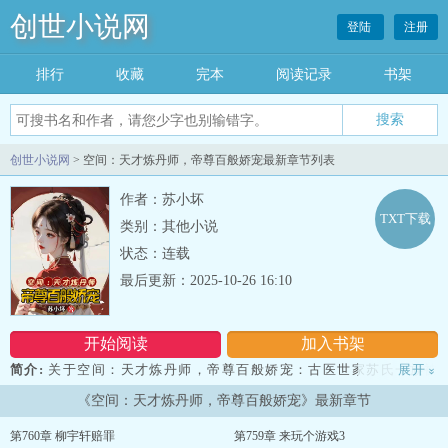
创世小说网
登陆
注册
排行
收藏
完本
阅读记录
书架
创世小说网
> 空间：天才炼丹师，帝尊百般娇宠最新章节列表
作者：苏小坏
TXT下载
类别：其他小说
状态：连载
最后更新：2025-10-26 16:10
开始阅读
加入书架
简介:
关于空间：天才炼丹师，帝尊百般娇宠：古医世家苏氏一族被
展开
»
巫族诅咒，为了延续传承以及血脉把苏氏继承人苏云芊送往苏氏祖
《空间：天才炼丹师，帝尊百般娇宠》最新章节
宅，利用时空穿梭机器把她送往万年前的天圣大陆。而她穿越回去的
首要任务就是找个男人把自己嫁了，解除自己身上的诅咒。在穿梭过
第760章 柳宇轩赔罪
第759章 来玩个游戏3