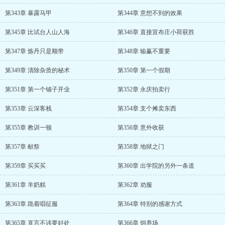
第343章 暴露马甲
第344章 意想不到的效果
第345章 比试台人山人海
第346章 直接宣布庄小荷获胜
第347章 炼丹只是顺带
第348章 输赢不重要
第349章 清除杂质的秘术
第350章 第一个假期
第351章 第一个铺子开业
第352章 永庆拍卖行
第353章 云深客栈
第354章 支个摊卖东西
第355章 教训一顿
第356章 意外收获
第357章 献祭
第358章 地狱之门
第359章 买买买
第360章 出学院的另外一条道
第361章 羊奶糕
第362章 劝服
第363章 跪着唱征服
第364章 特别的感谢方式
第365章 直言不讳要好处
第366章 饲养场