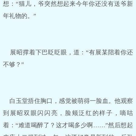
想：“猫儿，爷突然想起来今年你还没有送爷新
年礼物的。”
展昭撑着下巴眨眨眼，道：“有展某陪着你还
不够？”
白玉堂捂住胸口，感觉被萌得一脸血。他观察
到展昭双眼闪闪亮，脸颊泛红的样子，嘀咕
着：“难道喝醉了？这才喝多少啊……”然后想起