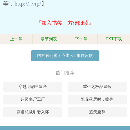
等，
http://..vip/
】
『加入书签，方便阅读』
上一章
章节列表
下一章
TXT下载
内容有问题？点击>>>邮件反馈
热门推荐
穿越明朝当皇帝
重生之极品皇帝
超级丧尸工厂
繁花落尽时，吻你
霸道总裁引妻入怀
遮天魔尊