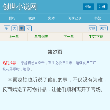
创世小说网
登陆
注册
排行
收藏
完本
阅读记录
书架
字:
大
中
小
护眼
关灯
上一章
章节列表
下一章
TXT下载
第27页
热门推荐：
穿越明朝当皇帝
，
重生之极品皇帝
，
超级丧尸工厂
，
繁花落尽时，吻你
，
幸而赵祯也听说了他们的事，不仅没有为难，
反而赠送了药物补品，让他们顺利离开了官场。