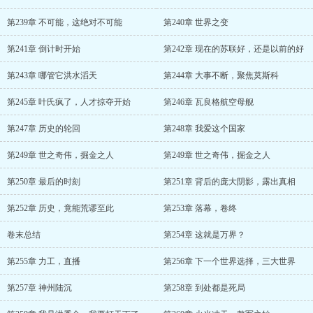
第239章 不可能，这绝对不可能
第240章 世界之变
第241章 倒计时开始
第242章 现在的苏联好，还是以前的好
第243章 哪管它洪水滔天
第244章 大事不断，聚焦莫斯科
第245章 叶氏疯了，人才掠夺开始
第246章 瓦良格航空母舰
第247章 历史的轮回
第248章 我爱这个国家
第249章 世之奇伟，掘金之人
第249章 世之奇伟，掘金之人
第250章 最后的时刻
第251章 背后的庞大阴影，露出真相
第252章 历史，竟能荒谬至此
第253章 落幕，卷终
卷末总结
第254章 这就是万界？
第255章 力工，直播
第256章 下一个世界选择，三大世界
第257章 神州陆沉
第258章 到处都是死局