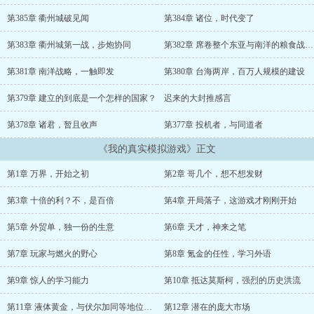
婆罗洲建国，驱逐荷兰，脚踩爪哇，成为了南洋一霸。 明末风云，
群雄并起。玩家成为了肆虐历史的伟力，只有你举起了 “大明可
第385章 衢州城破见闻
第384章 诸位，时代变了
亡，天下不可亡”的旗号，以铁血重铸汉家河山。水浒仙侠，魔星乱
世。 一百零八张文身刺青，玩家们争抢顶级账号，干翻这鸟天下，
第383章 衢州城第一战，步炮协同
第382章 席卷整个东亚与南洋的粮食战争（六千字）
只有你选择弃武从文，走入东京，考取状元，再造了这大宋仙朝从神
话三国到西游伏魔，从封神杀劫到……每一次开局都是对命运副本的
第381章 南洋战略，一触即发
第380章 台海两岸，百万人规模的建设
绝对颠覆。 万千世界，无限可能。你的选择，即是传奇！...
第379章 建立的到底是一个怎样的国家？
迟来的大封推感言
第378章 诸君，暂且收声
第377章 投机者，与同道者
《我的真实模拟游戏》正文
第1章 万界，开始之初
第2章 哥几个，想不想发财
第3章 十倍的利？不，是百倍
第4章 开局落子，这游戏才刚刚开始
第5章 外贸单，独一份的生意
第6章 天才，神来之笔
第7章 玩家与燃火的野心
第8章 氪金的任性，学习外语
第9章 惊人的学习能力
第10章 抵达莫斯柯，强烈的历史洪流
第11章 液体黄金，与伏尔加同等地位的饮品
第12章 潜在的庞大市场