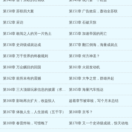
第148章 整个东欧的经销权
第149章 我只要一个机会
第150章 苏联四大案
第151章 广告效应，轰动全苏联
第152章 采访
第153章 石破天惊
第154章 敢闯之人的另一片热土
第155章 加速帝国的死亡
第156章 史诗级成就达成
第157章 翻江倒海，海量成就点
第158章 万千世界的终极规则
第159章 何方神圣？
第160章 万众瞩目的回国
第161章 火箭发动机
第162章 前所未有的震撼
第163章 大争之世，群雄并起
第164章 三大顶级玩家信息的披露（求月票）
第165章 海量汽车抵达
第166章 影响再次扩大，收益惊人
趁着章节被审核，写个月末总结
第167章 体验人生，人生游戏（五千字）
第168章 京爷？
第169章 春雷炸响，可惜晚了
第170章 又一个史诗级成就，惊天动地