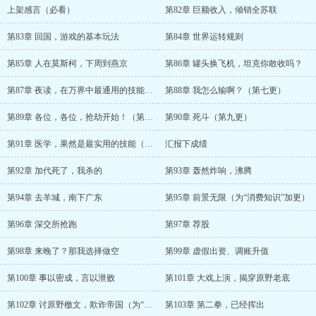
上架感言（必看）
第82章 巨额收入，倾销全苏联
第83章 回国，游戏的基本玩法
第84章 世界运转规则
第85章 人在莫斯柯，下周到燕京
第86章 罐头换飞机，坦克你敢收吗？
第87章 夜读，在万界中最通用的技能（第六更）
第88章 我怎么输啊？（第七更）
第89章 各位，各位，抢劫开始！（第八更）
第90章 死斗（第九更）
第91章 医学，果然是最实用的技能（第十更）
汇报下成绩
第92章 加代死了，我杀的
第93章 轰然炸响，沸腾
第94章 去羊城，南下广东
第95章 前景无限（为“消费知识”加更）
第96章 深交所抢跑
第97章 荐股
第98章 来晚了？那我选择做空
第99章 虚假出资、调账升值
第100章 事以密成，言以泄败
第101章 大戏上演，揭穿原野老底
第102章 讨原野檄文，欺诈帝国（为“消费知识”加更）
第103章 第二拳，已经挥出