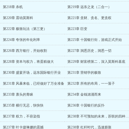
第218章 杀机
第219章 远东之龙（二合一）
第220章 震动莫斯科
第221章 贪财、贪名、更贪权
第222章 极致玩法（第三更）
第223章 巨变
第224章 夸张的年化利率
第225章 十国银行街，游戏正式开始
第226章 西方银行，开始收割
第227章 洞悉历史，洞悉一切
第228章 资本与权力，将蛋糕做大
第229章 财富榜第二，深入莫斯科基底
第230章 盛宴开场，远东国际银行开业
第231章 营销学的极致
第231章 风暴来临，已经做好了万全准备
第232章 所有的布局，一一落子
第233章 寡头的青睐
第234章 金钱汹涌而来
第235章 横行无忌，快快快
第236章 十国银行的反扑
第237章 权力，不容染指
第238章 不可预知的未来，苏联的四种命运
第237章 叶卡捷琳娜的震撼
第238章 杠杆时代，迅速膨胀