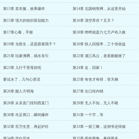
第13章 卖衣服，效果爆炸
第14章 北国销售网，从这里开始
第15章 强大的组织策划能力
第16章 清空库存？五天？
第17章心毒，手狠
第18章 哗哗就是六七万卢布入账
第19章 当医生，还是跟着我干？
第20章 惊人回报率，三十倍收益
第21章 玩家沸腾，祸水东引
第22章 浦江风云，老底都被掀了
第23章 儿行千里母担忧
第24章 走，回家！
要试水了，几句心里话
第25章 有舍才有得，登天梯
第26章 鄙人方明海
第27章 出口转内销
第28章 从东直门排到西直门
第29章 无人不知，无人不晓
第30章 吊足胃口，瞬间爆炸
第31章 一个字，等
第32章 百万生意，再起炉灶
第33章 一箭三雕，这倒爷还得做
第34章 空白历史
第35章 死的最惨，赢得最多