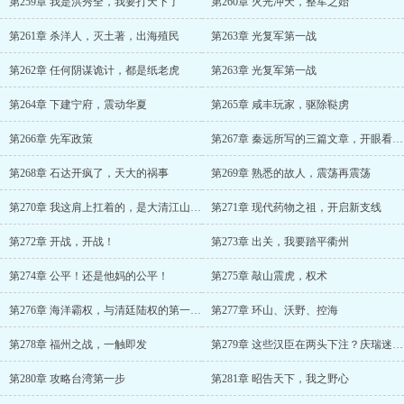
第259章 我是洪秀全，我要打天下了
第260章 火光冲天，整军之始
第261章 杀洋人，灭土著，出海殖民
第263章 光复军第一战
第262章 任何阴谋诡计，都是纸老虎
第263章 光复军第一战
第264章 下建宁府，震动华夏
第265章 咸丰玩家，驱除鞑虏
第266章 先军政策
第267章 秦远所写的三篇文章，开眼看世界第一人
第268章 石达开疯了，天大的祸事
第269章 熟悉的故人，震荡再震荡
第270章 我这肩上扛着的，是大清江山啊！
第271章 现代药物之祖，开启新支线
第272章 开战，开战！
第273章 出关，我要踏平衢州
第274章 公平！还是他妈的公平！
第275章 敲山震虎，权术
第276章 海洋霸权，与清廷陆权的第一次对抗
第277章 环山、沃野、控海
第278章 福州之战，一触即发
第279章 这些汉臣在两头下注？庆瑞迷茫了
第280章 攻略台湾第一步
第281章 昭告天下，我之野心