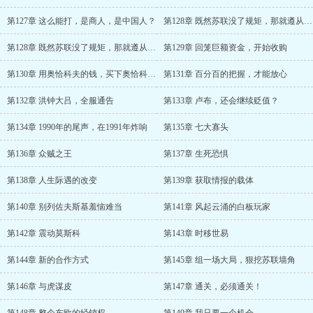
第127章 这么能打，是商人，是中国人？
第128章 既然苏联没了规矩，那就遵从我秦远的规矩
第128章 既然苏联没了规矩，那就遵从我秦远的规矩
第129章 回笼巨额资金，开始收购
第130章 用奥恰科夫的钱，买下奥恰科夫！
第131章 百分百的把握，才能放心
第132章 洪钟大吕，全服通告
第133章 卢布，还会继续贬值？
第134章 1990年的尾声，在1991年炸响
第135章 七大寡头
第136章 众贼之王
第137章 生死恐惧
第138章 人生际遇的改变
第139章 获取情报的载体
第140章 别列佐夫斯基羞恼难当
第141章 风起云涌的白板玩家
第142章 震动莫斯科
第143章 时移世易
第144章 新的合作方式
第145章 组一场大局，狠挖苏联墙角
第146章 与虎谋皮
第147章 通关，必须通关！