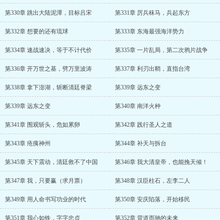
第330章 跳出大陆泥潭，目标吕宋
第331章 厉兵秣马，兵起东方
第332章 想要的还有琉球
第333章 东海最强海洋势力
第334章 速战速决，等于不计代价
第335章 一片乱局，第二次鸦片战争
第336章 开万世之基，劈万里波涛
第337章 利刃出鞘，直指台湾
第338章 拿下澎湖，斩断清廷脊梁
第339章 远东之变
第339章 远东之变
第340章 南洋火种
第341章 围观斩头，危如累卵
第342章 践行圣人之道
第343章 疮痍神州
第344章 补天与拆台
第345章 天下震动，清廷救不了中国
第346章 我大清皇帝，也能挽天倾！
第347章 我，只要赢（求月票）
第348章 汉臣柱石，左李二人
第349章 用人命书写功业的时代
第350章 安庆陷落，开始移民
第351章 我心如铁，字字忠贞
第352章 背道而驰的未来