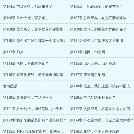
第104章 市场火热，彭建东笑了
第105章 世纪诈骗案，彭建东哭了
第106章 前十大佬，背后金主
第107章 胜利果实，在心底轰然炸响
第108章 重塑历史，影响世界的硬通货
第109章 北斗，到底是怎样的存在？
第110章 每个名字背后都是一个庞大势力
第111章 蜕变，巨型服装零售集团
第112章 归来
第113章 撒网，销售网
第114章 所以，是谁有意见？
第115章 山河无恙，山河有漾
第116章 有道德底线，但绝无道德洁癖
第117章 废钢进口配额
发愤图强
第118章 先生，我们这里不接待中国人
第119章 是龙是虫，市场能检验
第120章 你也配瞧不起秦远？
第121章 八十吨货，倾销苏联（一千月票加更）
第122章 贪婪巨龙，吞噬来自东方的商品洪流
第123章 我们来的是莫斯科？没来错吧？
第124章 什么是大局，什么又是大体呢？
第125章 叫K3沿线所有倒爷，都来莫斯科
第126章 集结，中国人就没跪过