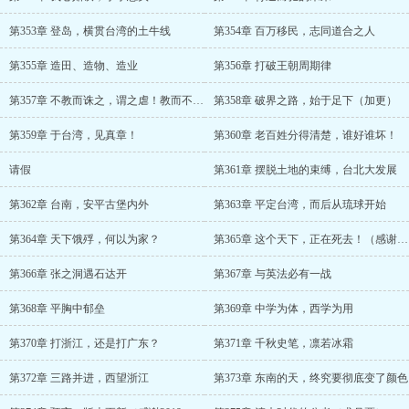
第353章 登岛，横贯台湾的土牛线
第354章 百万移民，志同道合之人
第355章 造田、造物、造业
第356章 打破王朝周期律
第357章 不教而诛之，谓之虐！教而不化，诛之，谓之王道！
第358章 破界之路，始于足下（加更）
第359章 于台湾，见真章！
第360章 老百姓分得清楚，谁好谁坏！
请假
第361章 摆脱土地的束缚，台北大发展
第362章 台南，安平古堡内外
第363章 平定台湾，而后从琉球开始
第364章 天下饿殍，何以为家？
第365章 这个天下，正在死去！（感谢201***462一万点币打赏）
第366章 张之洞遇石达开
第367章 与英法必有一战
第368章 平胸中郁垒
第369章 中学为体，西学为用
第370章 打浙江，还是打广东？
第371章 千秋史笔，凛若冰霜
第372章 三路并进，西望浙江
第373章 东南的天，终究要彻底变了颜色