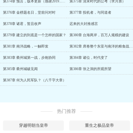
第374章 预言，版本更新（感谢2019...462十张催更符）
第375章 清末时代的公考（求月票）
第376章 金榜题名日，堂前问对时
第377章 投机者，与同道者
第378章 诸君，暂且收声
迟来的大封推感言
第379章 建立的到底是一个怎样的国家？
第380章 台海两岸，百万人规模的建设
第381章 南洋战略，一触即发
第382章 席卷整个东亚与南洋的粮食战争（六千字）
第383章 衢州城第一战，步炮协同
第384章 诸位，时代变了
第385章 衢州城破见闻
第386章 张之洞的所观所望
第387章 何为人民军队？（八千字大章）
热门推荐
穿越明朝当皇帝
重生之极品皇帝