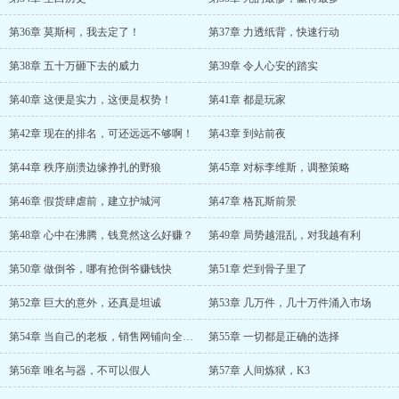
第36章 莫斯柯，我去定了！
第37章 力透纸背，快速行动
第38章 五十万砸下去的威力
第39章 令人心安的踏实
第40章 这便是实力，这便是权势！
第41章 都是玩家
第42章 现在的排名，可还远远不够啊！
第43章 到站前夜
第44章 秩序崩溃边缘挣扎的野狼
第45章 对标李维斯，调整策略
第46章 假货肆虐前，建立护城河
第47章 格瓦斯前景
第48章 心中在沸腾，钱竟然这么好赚？
第49章 局势越混乱，对我越有利
第50章 做倒爷，哪有抢倒爷赚钱快
第51章 烂到骨子里了
第52章 巨大的意外，还真是坦诚
第53章 几万件，几十万件涌入市场
第54章 当自己的老板，销售网铺向全苏联
第55章 一切都是正确的选择
第56章 唯名与器，不可以假人
第57章 人间炼狱，K3