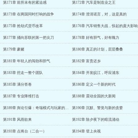
第171章 前所未有的紧迫感
第172章 汽车是制造业之王
第173章 在两国同时打响的战争
第174章 澄清谣言，对，这是真的
第175章 抢劫式货币改革
第176章 汽车销售大战，惊起的庞大影响
第177章 捅向苏联的第一把尖刀
第178章 好有胆气，好有魄力
第179章 豪赌
第180章 真正的计划，层层叠叠
第181章 年轻人的闯劲和胆气
第182章 富贵还乡
第183章 挖走一整个团队
第184章 开发皖江，呼应浦东
第185章 满分答卷
第186章 定义一个新的时代
第187章 专业降维打击
第188章 震动全国的大新闻
第189章 舆论引爆：奇瑞模式与玩家的觉醒
第190章 沉默、警觉与新的贪婪
第191章 风雨欲来
第192章 除夕夜下的暗流涌动
第193章 点将台（二合一）
第194章 登上央视