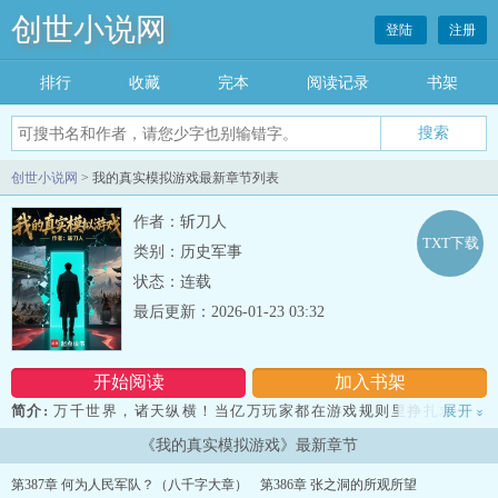
创世小说网
登陆
注册
排行
收藏
完本
阅读记录
书架
创世小说网
> 我的真实模拟游戏最新章节列表
作者：斩刀人
TXT下载
类别：历史军事
状态：连载
最后更新：2026-01-23 03:32
开始阅读
加入书架
简介:
万千世界，诸天纵横！当亿万玩家都在游戏规则里挣扎求生，
展开
»
你已站在维度之上，俯瞰全局。 来到1990，当别人都在南下淘金，
《我的真实模拟游戏》最新章节
当二道贩子之时，只有你把目光放在了海外，用格瓦斯撬动了苏联的
飞机订单。 大清沉沦，殖民大战，当玩家忙着站队争霸，你已经在
第387章 何为人民军队？（八千字大章）
第386章 张之洞的所观所望