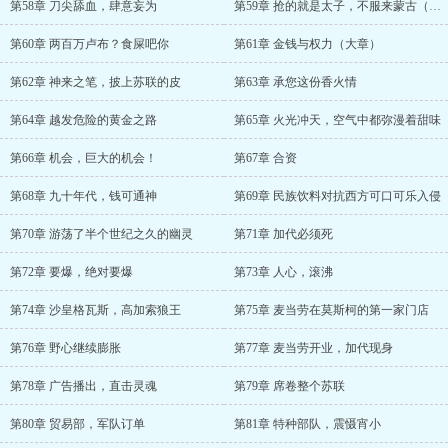
第58章 刀尖舔血，肆意妄为
第59章 抢的就是太子，不服来蒙古（加更）
第60章 两百万卢布？食屎吧你
第61章 金钱与权力（大章）
第62章 神来之笔，披上苏联的皮
第63章 承您这份香火情
第64章 越发危险的黄金之路
第65章 火光冲天，空气中都弥漫着甜味
第66章 机会，巨大的机会！
第67章 合资
第68章 九十年代，钱可通神
第69章 民族饮料对抗西方可口可乐入侵
第70章 游荡了半个世纪之久的幽灵
第71章 加代必须死
第72章 要爆，绝对要爆
第73章 人心，滚沸
第74章 沙皇格瓦斯，高加索狼王
第75章 麦当劳在莫斯柯的第一家门店
第76章 野心继续膨胀
第77章 麦当劳开业，加代现身
第78章 广告播出，直击灵魂
第79章 席卷整个苏联
第80章 贸易部，军队订单
第81章 特种部队，震慑宵小