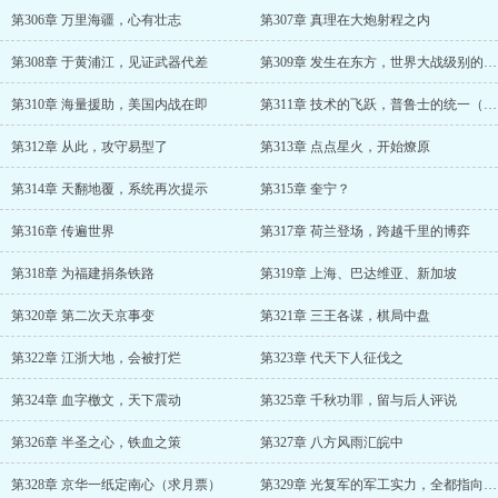
第306章 万里海疆，心有壮志
第307章 真理在大炮射程之内
第308章 于黄浦江，见证武器代差
第309章 发生在东方，世界大战级别的杀戮
第310章 海量援助，美国内战在即
第311章 技术的飞跃，普鲁士的统一（求月票）
第312章 从此，攻守易型了
第313章 点点星火，开始燎原
第314章 天翻地覆，系统再次提示
第315章 奎宁？
第316章 传遍世界
第317章 荷兰登场，跨越千里的博弈
第318章 为福建捐条铁路
第319章 上海、巴达维亚、新加坡
第320章 第二次天京事变
第321章 三王各谋，棋局中盘
第322章 江浙大地，会被打烂
第323章 代天下人征伐之
第324章 血字檄文，天下震动
第325章 千秋功罪，留与后人评说
第326章 半圣之心，铁血之策
第327章 八方风雨汇皖中
第328章 京华一纸定南心（求月票）
第329章 光复军的军工实力，全都指向扩张