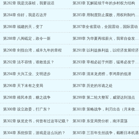
第282章 我是沈葆桢，我要说话
第283章 瓦解延续千年的乡村权力结构
第284章 你好，我是石达开
第285章 用制度防止腐败，用权利制约权力
第286章 福建的天，变了
第287章全省震动，全国震动，国际震动
第288章 八闽砥定，政令一新
第289章 为华夏再续薪火，我辈自奋发图强，报国为民
第290章 剑指台湾，咸丰九年的章程
第291章 以利益换利益，以经济发展经济
第292章 法不容情，谁敢造反？
第293章 宰相必起于州郡，猛将必发于卒伍
第294章 大兴工业、文明进步
第295章 清末龙虎榜，李鸿章的低潜
第296章 天下未有之变局
第297章 历史的吊诡之处
第298章 殖民本质，糖之战争
第299章 第二轮大整军，威望达到顶点
第300章 设立政委，打广东？
第301章 策略战争，利刃出击（月末收月票）
第302章 纵览史书，何曾有过这等记载？
第303章 东亚局势分析，南洋震荡
第304章 系统惊雷，游戏是这么玩的？
第305章 三百年生丝战争，截断日本机遇