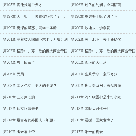
第195章 真他娘是个天才
第196章 过亿的利润，全国招商
第197章 天下归一：位置被取代了？（二合一）
第198章 秦远要干嘛？疯了吗
第199章 更深的疑惑，同坐一条船
第200章 炒地皮，炒楼花
第201章 等着被人踹翻下来吧，万塔计划
第202章 关于北斗，关于潘拾亿
第203章 横跨中、苏、欧的庞大商业帝国
第203章 横跨中、苏、欧的庞大商业帝国
第204章 您，回家了
第205章 真正的大生意
第206章 死局
第207章 生杀予夺，毫不夸张
第208章 闻之色变，更大的图谋？
第209章 庞大关系网，再起波澜
第210章 三万声心跳
第211章 汽车联盟都是小打小闹
第212章 休克疗法雏形
第213章 黑暗大时代开启
第214章 最富有的外国人（加更）
第215章 震撼，国家发声了
第216章 出来看上帝
第217章 唯一的机会