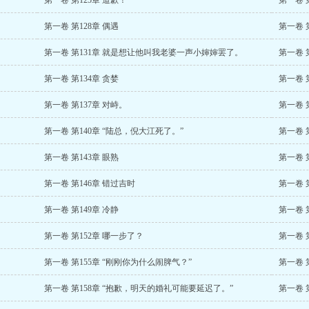
第一卷 第125章 道歉！
第一卷 
第一卷 第128章 偶遇
第一卷 
第一卷 第131章 就是想让他叫我老婆一声小婶婶罢了。
第一卷 
第一卷 第134章 贪婪
第一卷 
第一卷 第137章 对峙。
第一卷 
第一卷 第140章 “陆总，倪大江死了。”
第一卷 
第一卷 第143章 眼熟
第一卷 
第一卷 第146章 错过吉时
第一卷 
第一卷 第149章 冷静
第一卷 
第一卷 第152章 哪一步了？
第一卷 
第一卷 第155章 “刚刚你为什么闹脾气？”
第一卷 
第一卷 第158章 “抱歉，明天的婚礼可能要延迟了。”
第一卷 