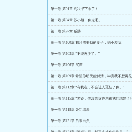
第一卷 第91章 判决书下来了！
第一卷 第94章 苏小姐，你走吧。
第一卷 第97章 威胁
第一卷 第100章 我只需要我的妻子，她不爱我
第一卷 第103章 “不能再少了。”
第一卷 第106章 买床
第一卷 第109章 希望你明天能付清，毕竟我不想再
第一卷 第112章 “有我在，不会让人冤枉了你。”
第一卷 第115章 “老婆，你没告诉你弟弟我们结婚了
第一卷 第118章 处罚结果
第一卷 第121章 后果自负