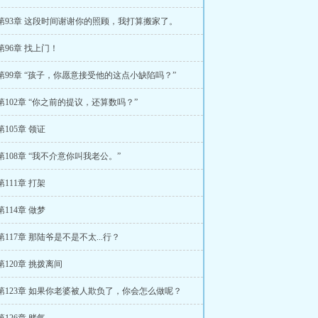
第93章 这段时间谢谢你的照顾，我打算搬家了。
第96章 找上门！
第99章 “孩子，你愿意接受他的这点小缺陷吗？”
第102章 “你之前的提议，还算数吗？”
第105章 领证
第108章 “我不介意你叫我老公。”
第111章 打架
第114章 做梦
第117章 那陆爷是不是不太...行？
第120章 挑拨离间
第123章 如果你老婆被人欺负了，你会怎么做呢？