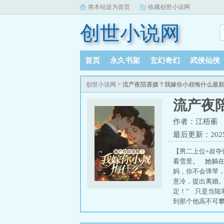
将本站设为首页
收藏创世小说网
创世小说网
首页
永久书架
玄幻奇幻
武侠仙侠
创世小说网
> 流产夜陪寡嫂？我嫁你小叔悔什么最
流产夜
作者：江梧蘅
最后更新：2025-1
【男二上位+叔夺
看雪景。 她躺
妈，你不会弹琴，
意冷，提出离婚。
定！” 只是当陆
到那个他高不可攀