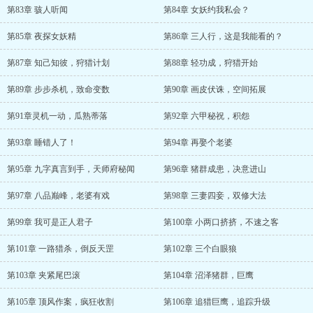
第83章 骇人听闻
第84章 女妖约我私会？
第85章 夜探女妖精
第86章 三人行，这是我能看的？
第87章 知己知彼，狩猎计划
第88章 轻功成，狩猎开始
第89章 步步杀机，致命变数
第90章 画皮伏诛，空间拓展
第91章灵机一动，瓜熟蒂落
第92章 六甲秘祝，积怨
第93章 睡错人了！
第94章 再娶个老婆
第95章 九字真言到手，天师府秘闻
第96章 猪群成患，决意进山
第97章 八品巅峰，老婆有戏
第98章 三妻四妾，双修大法
第99章 我可是正人君子
第100章 小两口挤挤，不速之客
第101章 一路猎杀，倒反天罡
第102章 三个白眼狼
第103章 夹紧尾巴滚
第104章 沼泽猪群，巨鹰
第105章 顶风作案，疯狂收割
第106章 追猎巨鹰，追踪升级