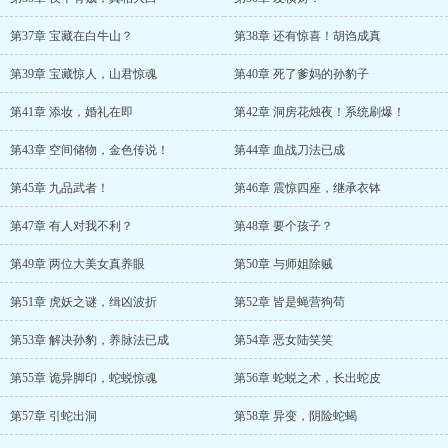
第37章 宝藏在白牛山？
第38章 还有惊喜！胡诌成真
第39章 宝藏惊人，山君惊魂
第40章 死了爹妈的孙豹子
第41章 添妆，婚礼在即
第42章 洞房花烛夜！系统刷爆！
第43章 空间储物，金色传说！
第44章 血战刀法已成
第45章 九品武者！
第46章 震惊四座，继承衣钵
第47章 有人对我不利？
第48章 要个孩子？
第49章 两位大美女真养眼
第50章 与师姐除贼
第51章 虎妖之谜，缉凶波折
第52章 皆是蝇营狗苟
第53章 解决孙豹，养脉法已成
第54章 恶女陆笑笑
第55章 诡异脚印，蛇蜕惊魂
第56章 蛇蜕之术，长出蛇皮
第57章 引蛇出洞
第58章 异变，阴险蛇蝎