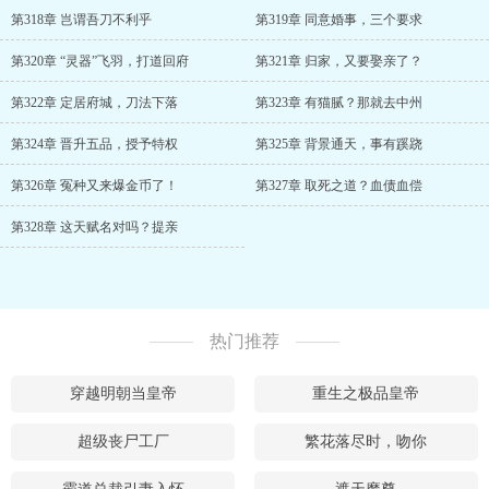
第318章 岂谓吾刀不利乎
第319章 同意婚事，三个要求
第320章 “灵器”飞羽，打道回府
第321章 归家，又要娶亲了？
第322章 定居府城，刀法下落
第323章 有猫腻？那就去中州
第324章 晋升五品，授予特权
第325章 背景通天，事有蹊跷
第326章 冤种又来爆金币了！
第327章 取死之道？血债血偿
第328章 这天赋名对吗？提亲
热门推荐
穿越明朝当皇帝
重生之极品皇帝
超级丧尸工厂
繁花落尽时，吻你