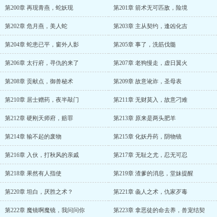
第200章 再现青燕，蛇妖现
第201章 箭术无可匹敌，险境
第202章 危月燕，美人蛇
第203章 主从契约，逢凶化吉
第204章 蛇患已平，窗外人影
第205章 事了，洗筋伐髓
第206章 太行府，寻仇的来了
第207章 老狗慢走，虚日翼火
第208章 贡献点，御兽秘术
第209章 故意讹诈，圣母表
第210章 居士赠药，夜半敲门
第211章 无财莫入，故意刁难
第212章 硬刚天师府，赔罪
第213章 原来是两头肥羊
第214章 输不起的废物
第215章 化妖丹药，阴物镜
第216章 入伙，打秋风的亲戚
第217章 无耻之尤，忍无可忍
第218章 果然有人指使
第219章 渣爹的消息，堂妹提醒
第220章 坦白，厌胜之术？
第221章 彘人之术，仇家歹毒
第222章 魔镜啊魔镜，我问问你
第223章 拿恶徒的命去养，兽宠结契