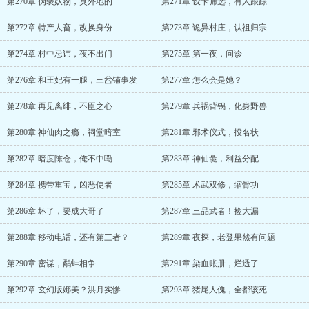
第270章 伪装妖物，臭外地的
第271章 设卡筛选，有人跟踪
第272章 特产人畜，改换身份
第273章 诡异村庄，认祖归宗
第274章 村中忌讳，夜不出门
第275章 第一夜，问诊
第276章 和王妃有一腿，三岔铺事发
第277章 怎么会是她？
第278章 再见离绯，不臣之心
第279章 兵祸背锅，化身野兽
第280章 神仙肉之瘾，祠堂暗室
第281章 邪术仪式，投名状
第282章 暗度陈仓，俺不中嘞
第283章 神仙彘，利益分配
第284章 携带重宝，凶恶使者
第285章 术武双修，缩骨功
第286章 坏了，要成大哥了
第287章 三品武者！捡大漏
第288章 移动电话，还有第三者？
第289章 夜探，老登果然有问题
第290章 密谋，鹬蚌相争
第291章 染血账册，烂透了
第292章 玄幻版娜美？洪月实惨
第293章 猪尾人傀，全都该死