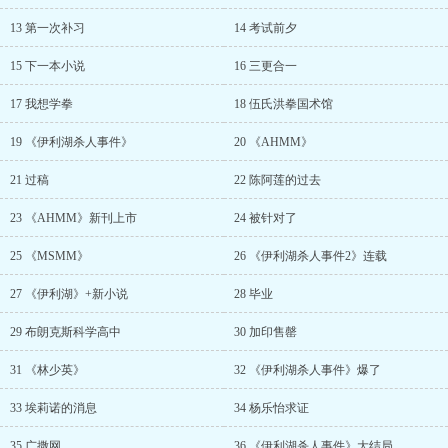
13 第一次补习
14 考试前夕
15 下一本小说
16 三更合一
17 我想学拳
18 伍氏洪拳国术馆
19 《伊利湖杀人事件》
20 《AHMM》
21 过稿
22 陈阿莲的过去
23 《AHMM》新刊上市
24 被针对了
25 《MSMM》
26 《伊利湖杀人事件2》连载
27 《伊利湖》+新小说
28 毕业
29 布朗克斯科学高中
30 加印售罄
31 《林少英》
32 《伊利湖杀人事件》爆了
33 埃莉诺的消息
34 杨乐怡求证
35 广撒网
36 《伊利湖杀人事件》大结局