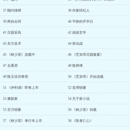
37 顾问律师
38 作家经纪人
39 两份合同
40 平静的开学日
41 庄园采风
42 搞搞玄学
43 东方巫术
44 舆论战
45 《林少英》连载中
46 《芝加哥庄园惨案》
47 去看房
48 陈师傅
49 陈玉珍洪拳馆
50 《芝加哥》开始连载
51 《伊利湖》即将上市
52 首周销量
53 搬新家
54 关于新小说
55 百万销量
56 《林少英》转载
57 《林少英》单行本上市
58 《医者仁心》