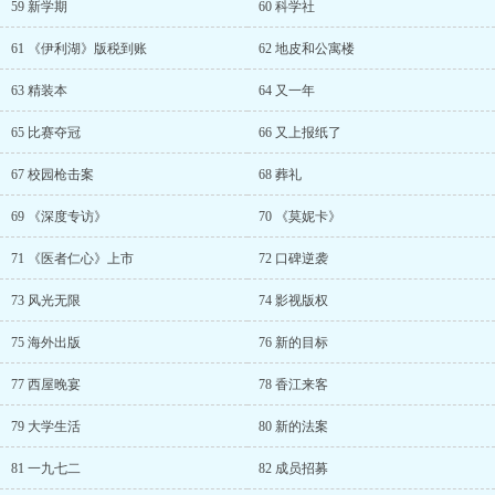
59 新学期
60 科学社
61 《伊利湖》版税到账
62 地皮和公寓楼
63 精装本
64 又一年
65 比赛夺冠
66 又上报纸了
67 校园枪击案
68 葬礼
69 《深度专访》
70 《莫妮卡》
71 《医者仁心》上市
72 口碑逆袭
73 风光无限
74 影视版权
75 海外出版
76 新的目标
77 西屋晚宴
78 香江来客
79 大学生活
80 新的法案
81 一九七二
82 成员招募