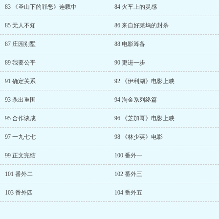
83 《圣山下的罪恶》连载中
84 火车上的灵感
85 无人不知
86 来自好莱坞的封杀
87 庄园别墅
88 电影筹备
89 我要公平
90 更进一步
91 确定关系
92 《伊利湖》电影上映
93 杀出重围
94 淘金系列终篇
95 合作谈成
96 《芝加哥》电影上映
97 一九七七
98 《林少英》电影
99 正文完结
100 番外一
101 番外二
102 番外三
103 番外四
104 番外五