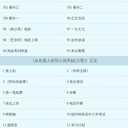
102 番外三
101 番外二
100 番外一
99 正文完结
98 《林少英》电影
97 一九七七
96 《芝加哥》电影上映
95 合作谈成
94 淘金系列终篇
93 杀出重围
《从在唐人街写小说开始[六零]》正文
1 唐人街
2 《华侨文阵》
3 《阿珍的故事》
4 母女谈话
5 第一笔稿费
6 加餐
7 杂志上市
8 电话不断
9 林静娴
10 纽约特殊高中入学考试
11 露西亚
12 学习计划