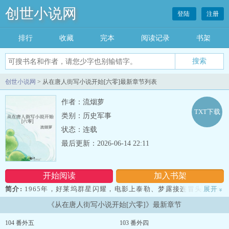
创世小说网
登陆
注册
排行
收藏
完本
阅读记录
书架
创世小说网
> 从在唐人街写小说开始[六零]最新章节列表
作者：流烟萝
TXT下载
类别：历史军事
状态：连载
最后更新：2026-06-14 22:11
开始阅读
加入书架
简介:
1965年，好莱坞群星闪耀，电影上泰勒、梦露接连冒头，音乐
展开
»
方面披头士成为年轻人心中的偶像。保守传统的旧时代已经过去，反
《从在唐人街写小说开始[六零]》最新章节
抗、觉醒、撕裂、自由至上，成为新的时代标签。但这一切，和刚穿
到曼哈顿唐人街…--从在唐人街写小说开始[六零]...
104 番外五
103 番外四