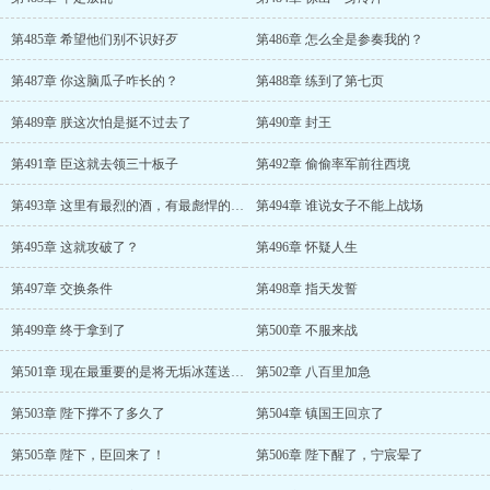
第485章 希望他们别不识好歹
第486章 怎么全是参奏我的？
第487章 你这脑瓜子咋长的？
第488章 练到了第七页
第489章 朕这次怕是挺不过去了
第490章 封王
第491章 臣这就去领三十板子
第492章 偷偷率军前往西境
第493章 这里有最烈的酒，有最彪悍的老板娘
第494章 谁说女子不能上战场
第495章 这就攻破了？
第496章 怀疑人生
第497章 交换条件
第498章 指天发誓
第499章 终于拿到了
第500章 不服来战
第501章 现在最重要的是将无垢冰莲送回京
第502章 八百里加急
第503章 陛下撑不了多久了
第504章 镇国王回京了
第505章 陛下，臣回来了！
第506章 陛下醒了，宁宸晕了