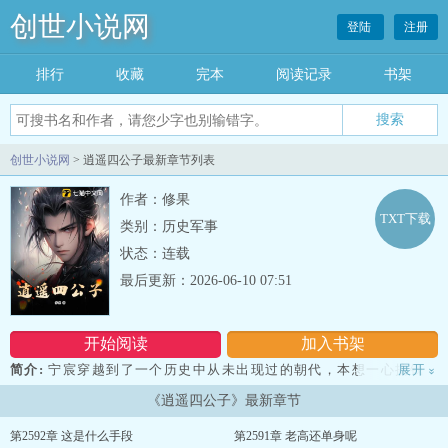
创世小说网
登陆
注册
排行
收藏
完本
阅读记录
书架
创世小说网
> 逍遥四公子最新章节列表
作者：修果
TXT下载
类别：历史军事
状态：连载
最后更新：2026-06-10 07:51
开始阅读
加入书架
简介:
宁宸穿越到了一个历史中从未出现过的朝代，本想一心搞钱，
展开
»
做个快乐逍遥的富家翁，三妻四妾，安度余生...可结果一不小心声名
《逍遥四公子》最新章节
鹊起，名动大玄皇朝。...
第2592章 这是什么手段
第2591章 老高还单身呢