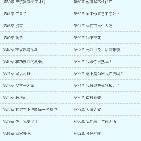
第59章 应该奖励宁宸才对
第60章 他竟然不信任朕
第61章 三皇子
第62章 惊不惊喜意不意外？
第63章 提审
第64章 你们可当个人吧
第65章 刺杀
第66章 罪不至死
第67章 宁宸就是蓝星
第68章 死罪可免，活罪难饶。
第69章 将功赎罪的机会。
第70章 我跟你很熟吗？
第71章 皇后刁难
第72章 这不是为难我胖虎吗？
第73章 父慈子才孝
第74章 我只能帮你到这儿了
第75章 教坊司
第76章 南枝雨蝶
第77章 其实在下也略懂一些拳脚
第78章 入幕之宾
第79章 你，我要了！
第80章 我们羞于与你为伍
第81章 回家补觉
第82章 可怜的陛下