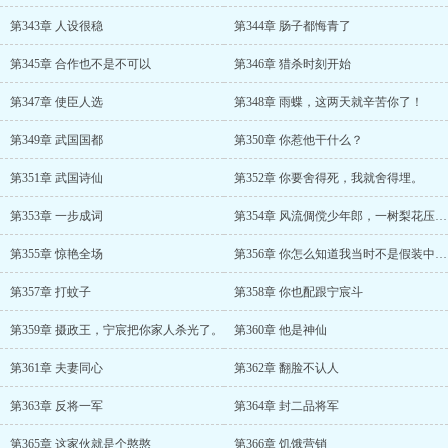
第343章 人设很稳
第344章 肠子都悔青了
第345章 合作也不是不可以
第346章 猎杀时刻开始
第347章 使臣人选
第348章 雨蝶，这两天就辛苦你了！
第349章 武国国都
第350章 你惹他干什么？
第351章 武国诗仙
第352章 你要舍得死，我就舍得埋。
第353章 一步成词
第354章 风流倜傥少年郎，一树梨花压海棠
第355章 惊艳全场
第356章 你怎么知道我当时不是假装中招？
第357章 打蚊子
第358章 你也配跟宁宸斗
第359章 摄政王，宁宸把你家人杀光了。
第360章 他是神仙
第361章 夫妻同心
第362章 翻脸不认人
第363章 反将一军
第364章 封二品将军
第365章 这家伙就是个憨憨
第366章 饥饿营销