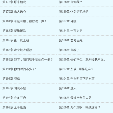
第177章 原来如此
第178章 你诈我？
第179章 杀人诛心
第180章 体罚是犯法的
第181章 若是有用，跟朕说一声！
第182章 分赃
第183章 断旗斩马
第184章 一言为定
第185章 第一次上朝
第186章 君辱臣死
第187章 请宁银衣赐教
第188章 你输了
第189章 陛下，咱们联手坑他们一把？
第190章 你们不仁，就别怪我不义。
第191章 你的时间不多了!
第192章 所以...雨蝶是谁？
第193章 演戏
第194章 宁自明留下的东西
第195章 阴魂不散
第196章 赶人
第197章 准备开府
第198章 最难辜负美人恩
第199章 太子送酒
第200章 几个菜啊，喝成这样？