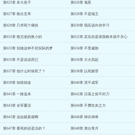
第625章 杀大皇子
第626章 鬼医
第627章 救出玄帝
第628章 不是端王
第629章 只求死个痛快
第630章 我应该向你学习
第631章 救完老的救小的
第632章 其实你是谁我根本就不关心
第633章 别做这种不切实际的梦
第634章 不受威胁
第635章 不是说说而已
第636章 大火四起
第637章 他什么时候死了？
第638章 以死赎罪
第639章 知错就改
第640章 溃不成军
第641章 一路追杀
第642章 日落之前不封刀
第643章 全军覆没
第644章 不费吹灰之力
第645章 这姑娘真倔啊
第646章 神兵神将
第647章 要死的还是活的？
第648章 澹台青月