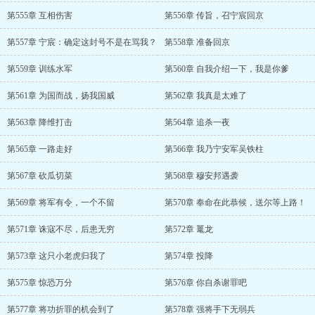
第555章 互相伤害
第556章 传旨，召宁宸回京
第557章 宁宸：确定这封号不是在骂我？
第558章 准备回京
第559章 训练水军
第560章 自我介绍一下，我是你爹
第561章 为国而战，扬我国威
第562章 我真是太难了
第563章 降维打击
第564章 追杀一夜
第565章 一路走好
第566章 我乃宁安军吴铁柱
第567章 砍瓜切菜
第568章 穆安邦遇袭
第569章 将军有令，一个不留
第570章 奉命在此恭候，送尔等上路！
第571章 诛寇不尽，后患无穷
第572章 鼍龙
第573章 这只小老虎归我了
第574章 投降
第575章 惊恐万分
第576章 你自杀谢罪吧
第577章 将功折罪的机会到了
第578章 强将手下无弱兵