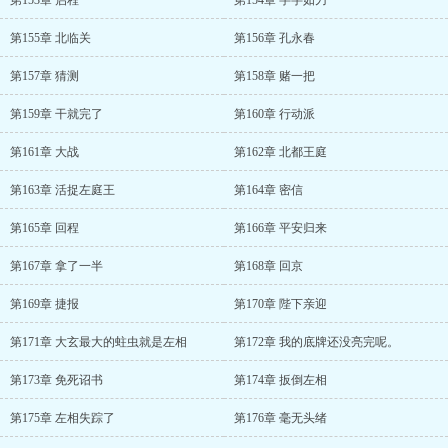
第153章 启程
第154章 字字如刀
第155章 北临关
第156章 孔永春
第157章 猜测
第158章 赌一把
第159章 干就完了
第160章 行动派
第161章 大战
第162章 北都王庭
第163章 活捉左庭王
第164章 密信
第165章 回程
第166章 平安归来
第167章 拿了一半
第168章 回京
第169章 捷报
第170章 陛下亲迎
第171章 大玄最大的蛀虫就是左相
第172章 我的底牌还没亮完呢。
第173章 免死诏书
第174章 扳倒左相
第175章 左相失踪了
第176章 毫无头绪