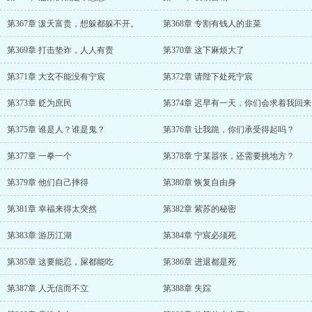
第367章 泼天富贵，想躲都躲不开。
第368章 专割有钱人的韭菜
第369章 打击垫诈，人人有责
第370章 这下麻烦大了
第371章 大玄不能没有宁宸
第372章 请陛下处死宁宸
第373章 贬为庶民
第374章 迟早有一天，你们会求着我回来
第375章 谁是人？谁是鬼？
第376章 让我跪，你们承受得起吗？
第377章 一拳一个
第378章 宁某嚣张，还需要挑地方？
第379章 他们自己摔得
第380章 恢复自由身
第381章 幸福来得太突然
第382章 紫苏的秘密
第383章 游历江湖
第384章 宁宸必须死
第385章 这要能忍，屎都能吃
第386章 进退都是死
第387章 人无信而不立
第388章 失踪