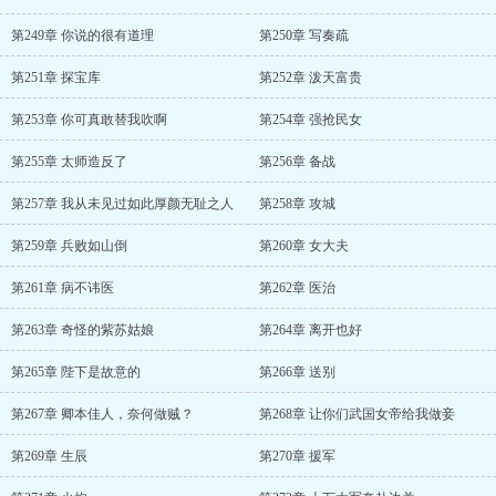
第249章 你说的很有道理
第250章 写奏疏
第251章 探宝库
第252章 泼天富贵
第253章 你可真敢替我吹啊
第254章 强抢民女
第255章 太师造反了
第256章 备战
第257章 我从未见过如此厚颜无耻之人
第258章 攻城
第259章 兵败如山倒
第260章 女大夫
第261章 病不讳医
第262章 医治
第263章 奇怪的紫苏姑娘
第264章 离开也好
第265章 陛下是故意的
第266章 送别
第267章 卿本佳人，奈何做贼？
第268章 让你们武国女帝给我做妾
第269章 生辰
第270章 援军