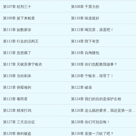
第107章 杖刑三十
第108章 干票大的
第109章 拔下来检查
第110章 味道挺好
第111章 如数家珍
第112章 喝完茶，滚蛋吧！
第113章 行走的活阎王
第114章 陛下有赏
第115章 忽悠瘸了
第116章 自掏腰包
第117章 天赋异禀宁银衣
第118章 你们也配教我做事？
第119章 当街刺杀
第120章 宁银衣，得罪了！
第121章 倒霉催的
第122章 破庙
第123章 毒郎君
第124章 我们的目的是保护左相
第125章 精准打鸡
第126章 这么贱的要求，我还是第一次听说。
第127章 三天后出征
第128章 你们可别后悔！
第129章 御剑被盗
第130章 直接一刀砍了吧？