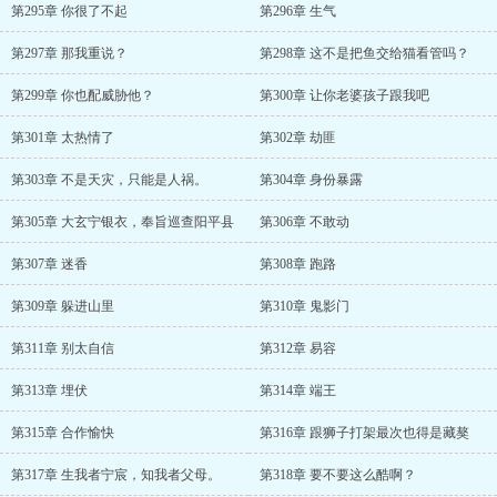
第295章 你很了不起
第296章 生气
第297章 那我重说？
第298章 这不是把鱼交给猫看管吗？
第299章 你也配威胁他？
第300章 让你老婆孩子跟我吧
第301章 太热情了
第302章 劫匪
第303章 不是天灾，只能是人祸。
第304章 身份暴露
第305章 大玄宁银衣，奉旨巡查阳平县
第306章 不敢动
第307章 迷香
第308章 跑路
第309章 躲进山里
第310章 鬼影门
第311章 别太自信
第312章 易容
第313章 埋伏
第314章 端王
第315章 合作愉快
第316章 跟狮子打架最次也得是藏獒
第317章 生我者宁宸，知我者父母。
第318章 要不要这么酷啊？