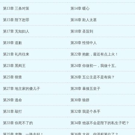
第13章 三条对策
第14章 暖心
第15章 陛下恕罪
第16章 欺人太甚
第17章 无知妇人
第18章 圣旨到
第19章 道歉
第20章 性情中人
第21章 礼尚往来
第22章 抱歉，最近有点上火！
第23章 黑阎王
第24章 你做初一，我做十五。
第25章 彻查
第26章 五公主是不是有病？
第27章 地主家的傻儿子
第28章 暴揍五皇子
第29章 逃命
第30章 狼群
第31章 敲打
第32章 我是个杀手
第33章 你死不了的
第34章 他该不会是陛下的私生子吧？
第35章 老陶，一路走好！
第36章 大叔，你谋权篡位了？