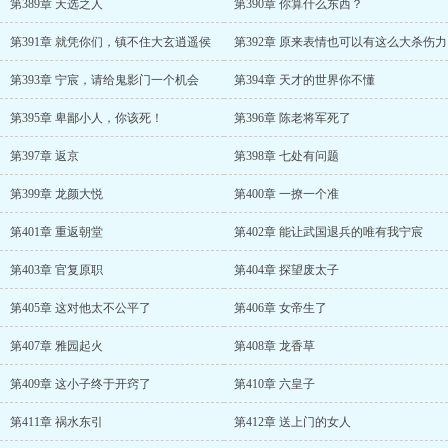
第389章 天选之人
第390章 你算什么东西？
第391章 就凭你们，镇不住大玄逍遥侯
第392章 原来表情也可以有这么大杀伤力
第393章 宁宸，请给鬼影门一个机会
第394章 天才的世界你不懂
第395章 卑鄙小人，你该死！
第396章 陈老将军死了
第397章 返京
第398章 七处有问题
第399章 龙颜大悦
第400章 一撩一个准
第401章 重返朝堂
第402章 能让武国退兵的唯有我宁宸
第403章 官复原职
第404章 探望废太子
第405章 这对他太不公平了
第406章 女帝生了
第407章 雅园起火
第408章 龙香草
第409章 这小子终于开窍了
第410章 六皇子
第411章 祸水东引
第412章 送上门的女人