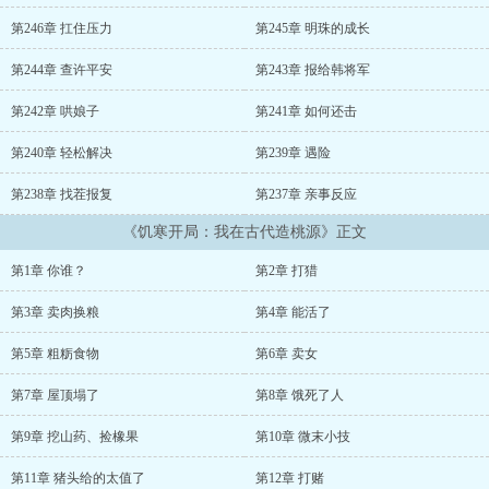
第246章 扛住压力
第245章 明珠的成长
第244章 查许平安
第243章 报给韩将军
第242章 哄娘子
第241章 如何还击
第240章 轻松解决
第239章 遇险
第238章 找茬报复
第237章 亲事反应
《饥寒开局：我在古代造桃源》正文
第1章 你谁？
第2章 打猎
第3章 卖肉换粮
第4章 能活了
第5章 粗粝食物
第6章 卖女
第7章 屋顶塌了
第8章 饿死了人
第9章 挖山药、捡橡果
第10章 微末小技
第11章 猪头给的太值了
第12章 打赌