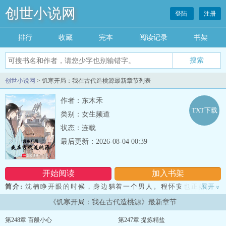
创世小说网
登陆
注册
排行
收藏
完本
阅读记录
书架
创世小说网
> 饥寒开局：我在古代造桃源最新章节列表
作者：东木禾
TXT下载
类别：女生频道
状态：连载
最后更新：2026-08-04 00:39
开始阅读
加入书架
简介:
沈楠睁开眼的时候，身边躺着一个男人。程怀安也正好睁开
展开
»
眼，两人四目相对，同时发出灵魂拷问。“你谁？”“你谁？”七颗脑袋
《饥寒开局：我在古代造桃源》最新章节
齐刷刷冒出来，大的十二三，小的还在襁褓，齐声喊：“爹！娘！”程
怀安，…--饥寒开局：我在古代造桃源...
第248章 百般小心
第247章 提炼精盐