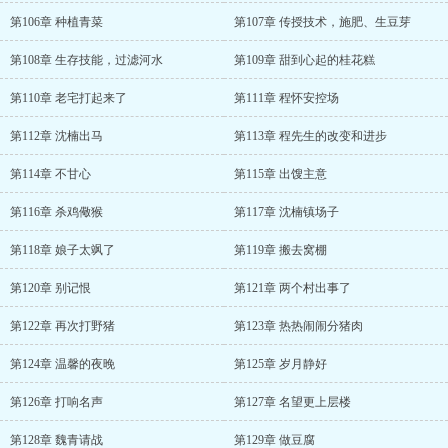
第106章 种植青菜
第107章 传授技术，施肥、生豆芽
第108章 生存技能，过滤河水
第109章 甜到心起的桂花糕
第110章 老宅打起来了
第111章 程怀安控场
第112章 沈楠出马
第113章 程先生的改变和进步
第114章 不甘心
第115章 出馊主意
第116章 杀鸡儆猴
第117章 沈楠镇场子
第118章 娘子太飒了
第119章 搬去窝棚
第120章 别记恨
第121章 两个村出事了
第122章 再次打野猪
第123章 热热闹闹分猪肉
第124章 温馨的夜晚
第125章 岁月静好
第126章 打响名声
第127章 名望更上层楼
第128章 魏青请战
第129章 做豆腐