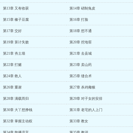
第13章 又有收获
第14章 硝制兔皮
第15章 橡子豆腐
第16章 打脸
第17章 交好
第18章 想不通
第19章 算计失败
第20章 挖地窖
第21章 夯土墙
第21章 去县城
第22章 打赌
第23章 卖山药
第24章 救人
第25章 缝合术
第26章 重谢
第27章 杀鸡儆猴
第28章 满载而归
第29章 对子女的安排
第30章 大丫想挣钱
第31章 老宅的人上门
第32章 掌握主动权
第33章 教女
第34章 散播流言
第35章 教训