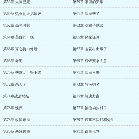
第58章 大局已定
第59章 家里的安排
第60章 热火朝天搞建设
第61章 流民来了
第62章 高光时刻
第63章 沈娘子威武
第64章 美好的一晚
第65章 孙家谋算
第66章 齐心协力修墙
第67章 杏花村出事了
第68章 老宅
第69章 程怀安拿主意
第70章 来求助、管不管
第71章 流民再来
第72章 杀人了
第73章 想污她名
第74章战后总结
第75章 解决方案
第76章 愧疚
第77章 被抢劫的村子
第78章 收留难民
第79章 遇事不决找程先生
第80章 两难选择
第81章 议事批判