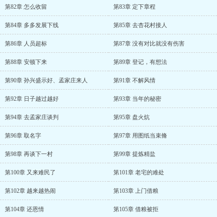
第82章 怎么收留
第83章 定下章程
第84章 多多发展下线
第85章 去杏花村接人
第86章 人员超标
第87章 没有对比就没有伤害
第88章 安顿下来
第89章 登记，有想法
第90章 孙兴盛示好、孟家庄来人
第91章 不解风情
第92章 日子越过越好
第93章 当年的秘密
第94章 去孟家庄谈判
第95章 盘火炕
第96章 取名字
第97章 用图纸当束脩
第98章 再谈下一村
第99章 提炼精盐
第100章 又来难民了
第101章 老宅的难处
第102章 越来越热闹
第103章 上门借粮
第104章 还恩情
第105章 借粮被拒